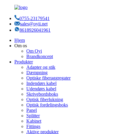
0755-23179541
sales@oyii.net
8618926041961
Hjem
Om os
Om Oyi
Brandkoncept
Produkter
Adapter og stik
Dæmpning
Optiske fiberaggregater
Indendørs kabel
Udendørs kabel
Skrivebordsboks
Optisk fiberlukning
Optisk fordelingsboks
Panel
Splitter
Kabinet
Fittings
Aktive produkter