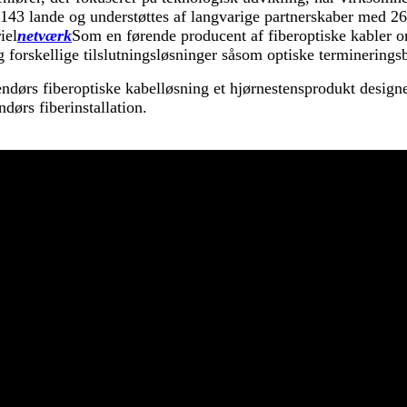
143 lande og understøttes af langvarige partnerskaber med 268
iel
netværk
Som en førende producent af fiberoptiske kabler
g forskellige tilslutningsløsninger såsom optiske terminering
ørs fiberoptiske kabelløsning et hjørnestensprodukt designet 
dørs fiberinstallation.