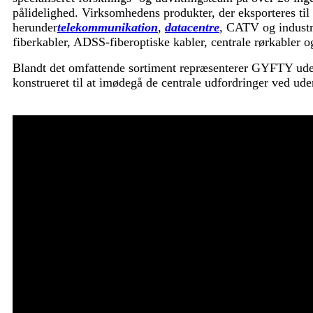
pålidelighed. Virksomhedens produkter, der eksporteres til 
herunder
telekommunikation
,
datacentre
, CATV og industr
fiberkabler, ADSS-fiberoptiske kabler, centrale rørkabler o
Blandt det omfattende sortiment repræsenterer GYFTY udend
konstrueret til at imødegå de centrale udfordringer ved uden