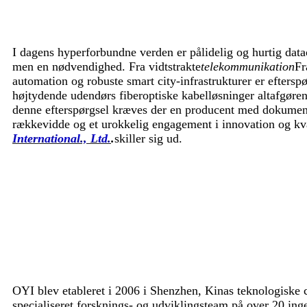
I dagens hyperforbundne verden er pålidelig og hurtig data
men en nødvendighed. Fra vidtstrakte
telekommunikation
Fr
automation og robuste smart city-infrastrukturer er efterspø
højtydende udendørs fiberoptiske kabelløsninger altafgør
denne efterspørgsel kræves der en producent med dokument
rækkevidde og et urokkelig engagement i innovation og kval
International., Ltd.
.
skiller sig ud.
OYI blev etableret i 2006 i Shenzhen, Kinas teknologiske ce
specialiseret forsknings- og udviklingsteam på over 20 ing