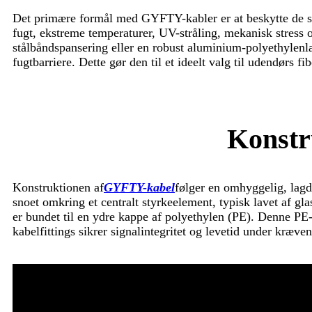
Det primære formål med GYFTY-kabler er at beskytte de sar
fugt, ekstreme temperaturer, UV-stråling, mekanisk stress
stålbåndspansering eller en robust aluminium-polyethylen
fugtbarriere. Dette gør den til et ideelt valg til udendørs f
Konstru
Konstruktionen af
GYFTY-kabel
følger en omhyggelig, lagde
snoet omkring et centralt styrkeelement, typisk lavet af gl
er bundet til en ydre kappe af polyethylen (PE). Denne PE-
kabelfittings sikrer signalintegritet og levetid under kræve