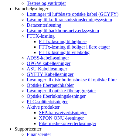
Testere og værktøjer
Brancheløsninger
Løsninger til luftblæste optiske kabel (GCYFY)
Løsning til krafttransmissionsledningssystem
Datacenterløsning
Løsning til backbone-netværkssystem
FTTX-løsning
FTTx-løsning til højhuse
FTTx-løsning til boliger i flere etager
FTTx-løsning til villabolig
ADSS-kabelløsninger
OPGW kabelløsninger
ASU Kabelløsninger
GYFTY Kabelløsninger
Løsninger til distributionsbokse til optiske fibre
Optiske fiberpatchkabler
Løsninger til optiske fiberaggregater
Optiske fiberlukningsløsninger
PLC-splitterløsninger
Aktive produkter
SFP-transceiverløsninger
XPON ONU-løsninger
Fibermediekonverterløsninger
Supportcenter
Finanscenter