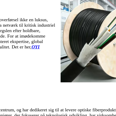
overførsel ikke en luksus,
a netværk til kritisk industriel
rgslen efter holdbare,
ende. For at imødekomme
eret ekspertise, global
itet. Det er her,
OYI
ntrum, og har dedikeret sig til at levere optiske fiberprodukt
eniører, der fokuserer på teknologisk udvikling, har virksomhe