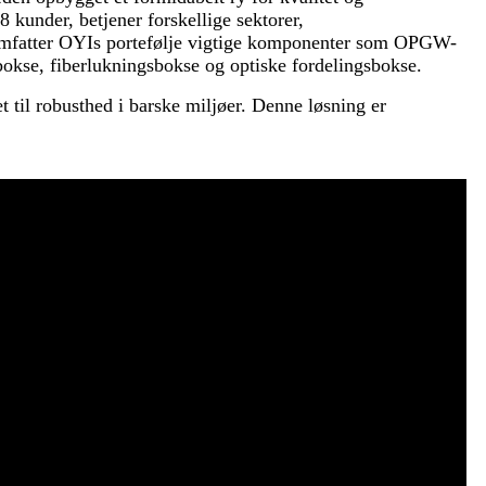
 kunder, betjener forskellige sektorer,
 omfatter OYIs portefølje vigtige komponenter som OPGW-
sbokse, fiberlukningsbokse og optiske fordelingsbokse.
til robusthed i barske miljøer. Denne løsning er