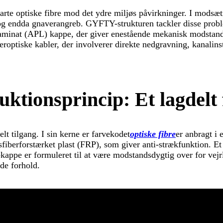
te optiske fibre mod det ydre miljøs påvirkninger. I modsætn
 og endda gnaverangreb. GYFTY-strukturen tackler disse probl
laminat (APL) kappe, der giver enestående mekanisk modstan
iberoptiske kabler, der involverer direkte nedgravning, kanalins
ktionsprincip: Et lagdelt
lt tilgang. I sin kerne er farvekodet
optiske fibre
er anbragt i 
asfiberforstærket plast (FRP), som giver anti-strækfunktion. E
kappe er formuleret til at være modstandsdygtig over for vejr
nde forhold.