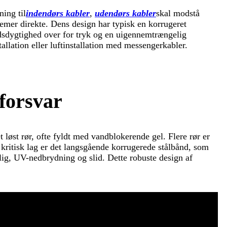
ing til
indendørs kabler
,
udendørs kabler
skal modstå
emer direkte. Dens design har typisk en korrugeret
dsdygtighed over for tryk og en uigennemtrængelig
tallation eller luftinstallation med messengerkabler.
 forsvar
et løst rør, ofte fyldt med vandblokerende gel. Flere rør er
t kritisk lag er det langsgående korrugerede stålbånd, som
lig, UV-nedbrydning og slid. Dette robuste design af