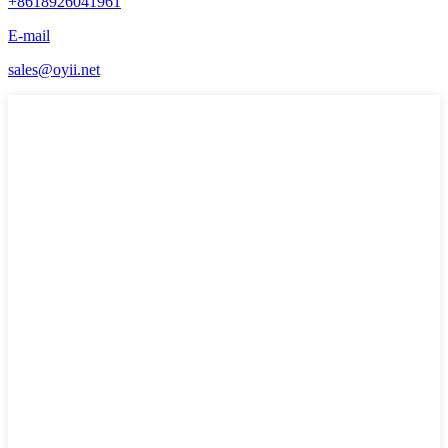
+8618926041961
E-mail
sales@oyii.net