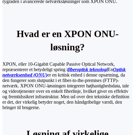
rygraden i avancerede netværksløsninger som XPON ONU.
Hvad er en XPON ONU-
løsning?
XPON, eller 10-Gigabit Capable Passive Optical Network,
repræsenterer et betydeligt spring i
fiberoptisk teknologi
En
Optisk
netværksenhed (ONU)
er en kritisk enhed i denne opsætning, da
den fungerer som slutpunkt i et fiber-to-the-premises (FTTP)-
netværk. XPON ONU-løsningen integrerer højhastighedsdata, tale
og videotjenester over en enkelt fiberlinje, hvilket giver en effektiv
og fremtidssikret infrastruktur. Men ud over den tekniske definition
er det, der virkelig betyder noget, den håndgribelige værdi, den
bringer til brugerne.
Løsning af virkelige