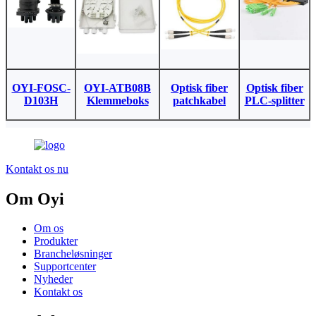
OYI-FOSC-
OYI-ATB08B
Optisk fiber
Optisk fiber
D103H
Klemmeboks
patchkabel
PLC-splitter
Kontakt os nu
Om Oyi
Om os
Produkter
Brancheløsninger
Supportcenter
Nyheder
Kontakt os