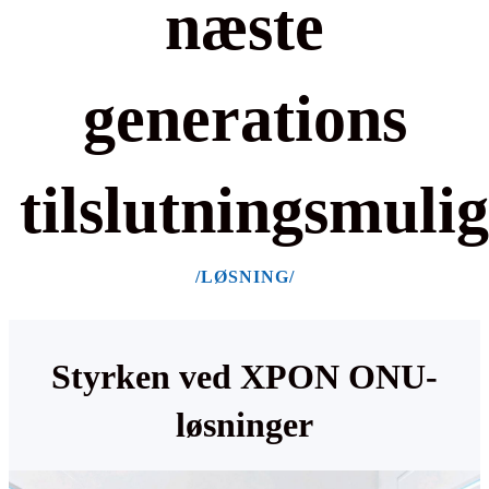
næste
generations
tilslutningsmuli
/LØSNING/
Styrken ved XPON ONU-
løsninger