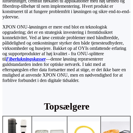
luftledninger, centralt rørkabel til applikationer med høj tæthed og
fiberdrop-tilbehør til nem implementering. Hvert produkt er
konstrueret til at fungere problemfrit i løsningen og sikre end-to-end-
ydeevne.
XPON ONU-løsningen er mere end blot en teknologisk
opgradering; det er en strategisk investering i fremtidssikret
konnektivitet. Ved at løse centrale problemer med båndbredde,
pålidelighed og omkostninger styrker den både tjenesteudbydere,
virksomheder og husejere. Bakket op af OYIs omfattende erfaring
og supportprodukter af høj kvalitet - fra ONU-splittere
til
Fiberlukningskasser
—denne løsning repræsenterer
guldstandarden inden for optiske netværk. I takt med at
efterspørgslen efter data fortsætter med at stige, er det ikke bare en
mulighed at anvende XPON ONU, men en nødvendighed for at
forblive forbundet i den digitale tidsalder.
Topsælgere