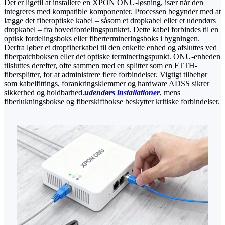
Det er ligetil at installere en XPON ONU-løsning, især når den
integreres med kompatible komponenter. Processen begynder med at
lægge det fiberoptiske kabel – såsom et dropkabel eller et udendørs
dropkabel – fra hovedfordelingspunktet. Dette kabel forbindes til en
optisk fordelingsboks eller fibertermineringsboks i bygningen.
Derfra løber et dropfiberkabel til den enkelte enhed og afsluttes ved
fiberpatchboksen eller det optiske termineringspunkt. ONU-enheden
tilsluttes derefter, ofte sammen med en splitter som en FTTH-
fibersplitter, for at administrere flere forbindelser. Vigtigt tilbehør
som kabelfittings, forankringsklemmer og hardware ADSS sikrer
sikkerhed og holdbarhed.
udendørs installationer
, mens
fiberlukningsbokse og fiberskiftbokse beskytter kritiske forbindelser.