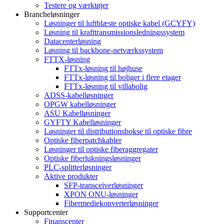
Testere og værktøjer
Brancheløsninger
Løsninger til luftblæste optiske kabel (GCYFY)
Løsning til krafttransmissionsledningssystem
Datacenterløsning
Løsning til backbone-netværkssystem
FTTX-løsning
FTTx-løsning til højhuse
FTTx-løsning til boliger i flere etager
FTTx-løsning til villabolig
ADSS-kabelløsninger
OPGW kabelløsninger
ASU Kabelløsninger
GYFTY Kabelløsninger
Løsninger til distributionsbokse til optiske fibre
Optiske fiberpatchkabler
Løsninger til optiske fiberaggregater
Optiske fiberlukningsløsninger
PLC-splitterløsninger
Aktive produkter
SFP-transceiverløsninger
XPON ONU-løsninger
Fibermediekonverterløsninger
Supportcenter
Finanscenter