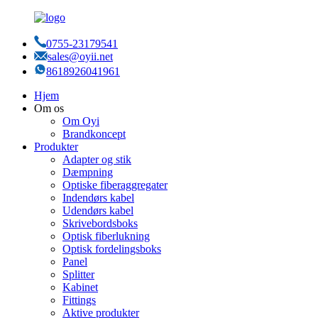
0755-23179541
sales@oyii.net
8618926041961
Hjem
Om os
Om Oyi
Brandkoncept
Produkter
Adapter og stik
Dæmpning
Optiske fiberaggregater
Indendørs kabel
Udendørs kabel
Skrivebordsboks
Optisk fiberlukning
Optisk fordelingsboks
Panel
Splitter
Kabinet
Fittings
Aktive produkter