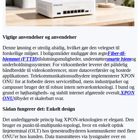
Vigtige anvendelser og anvendelser
Denne løsning er utrolig alsidig, hvilket gør den velegnet til
forskellige miljøer. I boligområder muliggør den ægte
Fiber-til-
hjemmet (FTTH)
tilslutningsmuligheder, understøtter
smarte hjem
og
underholdningssystemer. For virksomheder leverer det pålidelig
båndbredde til videokonferencer, store dataoverførsler og hostede
applikationer. Telekommunikationsudbydere implementerer XPON
ONU for at forbedre deres servicetilbud, mens industriparker og
campusser bruger det til robust intern netværksteknologi. I bund og
grund er højhastigheds- og stabilt internet afgørende overalt,
XPON
ONU
tilbyder et skalerbart svar.
Sådan fungerer det: Enkelt design
Det underliggende princip bag XPON-teknologien er elegant. Den
bruger en punkt-til-multipunkt-topologi, hvor en enkelt optisk
linjeterminal (OLT) hos tjenesteudbyderen kommunikerer med flere
ONU'er hos kunden. Data transmitteres via lyssignaler over en