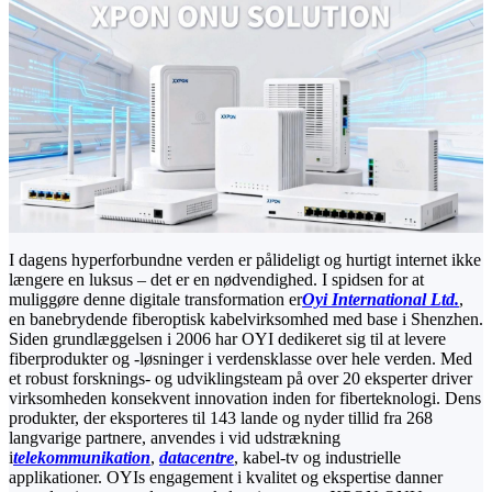
I dagens hyperforbundne verden er pålideligt og hurtigt internet ikke
længere en luksus – det er en nødvendighed. I spidsen for at
muliggøre denne digitale transformation er
Oyi International Ltd.
,
en banebrydende fiberoptisk kabelvirksomhed med base i Shenzhen.
Siden grundlæggelsen i 2006 har OYI dedikeret sig til at levere
fiberprodukter og -løsninger i verdensklasse over hele verden. Med
et robust forsknings- og udviklingsteam på over 20 eksperter driver
virksomheden konsekvent innovation inden for fiberteknologi. Dens
produkter, der eksporteres til 143 lande og nyder tillid fra 268
langvarige partnere, anvendes i vid udstrækning
i
telekommunikation
,
datacentre
, kabel-tv og industrielle
applikationer. OYIs engagement i kvalitet og ekspertise danner