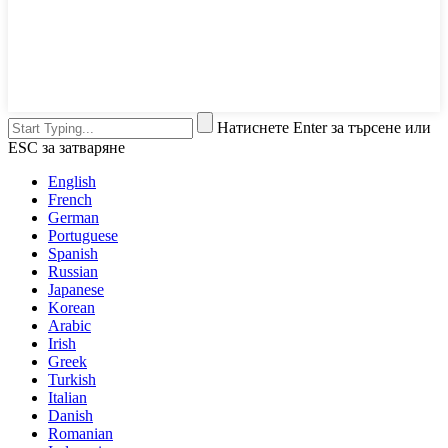
Натиснете Enter за търсене или
ESC за затваряне
English
French
German
Portuguese
Spanish
Russian
Japanese
Korean
Arabic
Irish
Greek
Turkish
Italian
Danish
Romanian