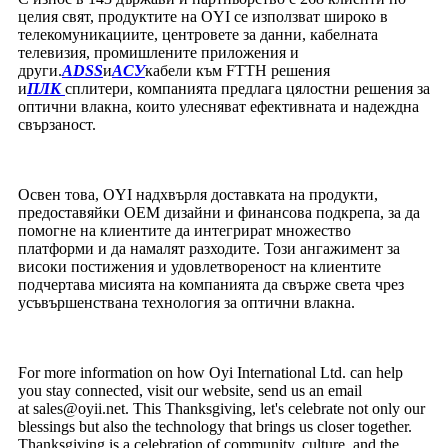
целия свят, продуктите на OYI се използват широко в
телекомуникациите, центровете за данни, кабелната
телевизия, промишлените приложения и
други.
ADSS
и
АСУ
кабели към FTTH решения
и
ПЛК
сплитери, компанията предлага цялостни решения за
оптични влакна, които улесняват ефективната и надеждна
свързаност.
Освен това, OYI надхвърля доставката на продукти,
предоставяйки OEM дизайни и финансова подкрепа, за да
помогне на клиентите да интегрират множество
платформи и да намалят разходите. Този ангажимент за
високи постижения и удовлетвореност на клиентите
подчертава мисията на компанията да свърже света чрез
усъвършенствана технология за оптични влакна.
For more information on how Oyi International Ltd. can help
you stay connected, visit our website, send us an email
at sales@oyii.net. This Thanksgiving, let's celebrate not only our
blessings but also the technology that brings us closer together.
Thanksgiving is a celebration of community, culture, and the