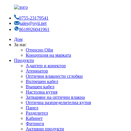
0755-23179541
sales@oyii.net
8618926041961
Дом
За нас
Относно Ойи
Концепция на марката
Продукти
Адаптер и конектор
Атенюатор
Оптични влакнести сглобки
Вътрешен кабел
Външен кабел
Настолна кутия
Затваряне на оптични влакна
Оптична разпределителна кутия
Панел
Разделител
Кабинет
Фитинги
Активни продукти