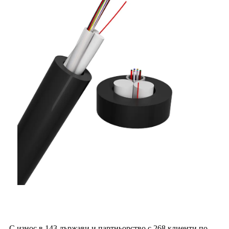
С износ в 143 държави и партньорство с 268 клиенти по