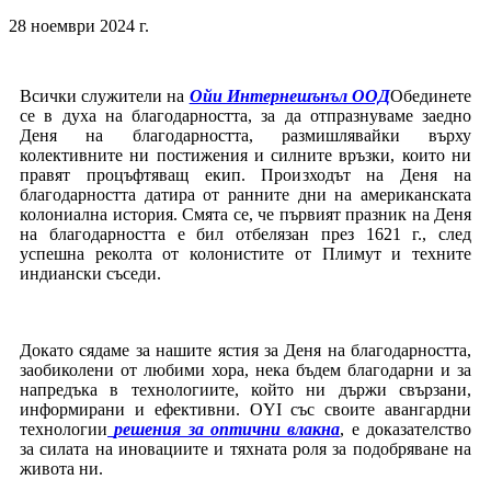
28 ноември 2024 г.
Всички служители на
Ойи Интернешънъл ООД
Обединете
се в духа на благодарността, за да отпразнуваме заедно
Деня на благодарността, размишлявайки върху
колективните ни постижения и силните връзки, които ни
правят процъфтяващ екип. Произходът на Деня на
благодарността датира от ранните дни на американската
колониална история. Смята се, че първият празник на Деня
на благодарността е бил отбелязан през 1621 г., след
успешна реколта от колонистите от Плимут и техните
индиански съседи.
Докато сядаме за нашите ястия за Деня на благодарността,
заобиколени от любими хора, нека бъдем благодарни и за
напредъка в технологиите, който ни държи свързани,
информирани и ефективни. OYI със своите авангардни
технологии
решения за оптични влакна
, е доказателство
за силата на иновациите и тяхната роля за подобряване на
живота ни.