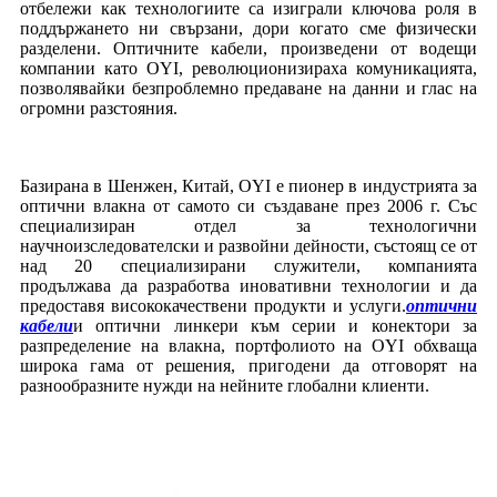
отбележи как технологиите са изиграли ключова роля в
поддържането ни свързани, дори когато сме физически
разделени. Оптичните кабели, произведени от водещи
компании като OYI, революционизираха комуникацията,
позволявайки безпроблемно предаване на данни и глас на
огромни разстояния.
Базирана в Шенжен, Китай, OYI е пионер в индустрията за
оптични влакна от самото си създаване през 2006 г. Със
специализиран отдел за технологични
научноизследователски и развойни дейности, състоящ се от
над 20 специализирани служители, компанията
продължава да разработва иновативни технологии и да
предоставя висококачествени продукти и услуги.
оптични
кабели
и оптични линкери към серии и конектори за
разпределение на влакна, портфолиото на OYI обхваща
широка гама от решения, пригодени да отговорят на
разнообразните нужди на нейните глобални клиенти.