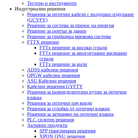
Тестери и инструменти
Индустриални решения
Решения за оптични кабели с въздушно издухване
(GCYFY)
Решение за система за пренос на енергия
Решение за център за данни
Решение за гръбначна мрежова система
FTTX решение
FTTx решение за високи сгради
FTTx решение за многоетажни жилищни
сгради
FTTx решение за вили
ADSS кабелни решения
OPGW кабелни решения
ASU Кабелни решения
Кабелни решения GYFTY
Решения за разпределителни кутии за оптични
влакна
Решения за оптични пач корди
Решения за сглобки от оптични влакна
Решения за затваряне на оптични влакна
PLC сплитер решения
Активни продукти
SFP трансивърни решения
XPON ONU решения