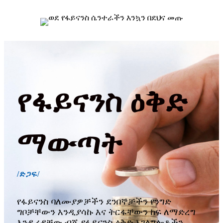
የፋይናንስ ዕቅድ
ማውጣት
/ድጋፍ/
የፋይናንስ ባለሙያዎቻችን ደንበኞቻችን የንግድ
ግቦቻቸውን እንዲያሳኩ እና ትርፋቸውን ከፍ ለማድረግ
እንዲረዳቸው ብጁ የፋይናንስ ዕቅድ አገልግሎቶችን