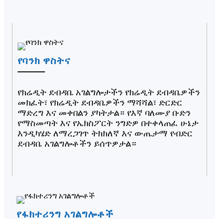
የባንክ ዋስትና
የክሬዲት ደብዳቤ አገልግሎታችን የክሬዲት ደብዳቤዎችን
መክፈት፣ የክሬዲት ደብዳቤዎችን ማሻሻል፣ ድርድር
ማድረግ እና መቀበልን ያካትታል። የእኛ ባለሙያ ቡድን
የማስመጣት እና የኤክስፖርት ንግድዎ በተቀላጠፈ ሁኔታ
እንዲካሄድ ለማረጋገጥ ትክክለኛ እና ውጤታማ የብድር
ደብዳቤ አገልግሎቶችን ይሰጥዎታል።
የፋክተሪንግ አገልግሎቶች