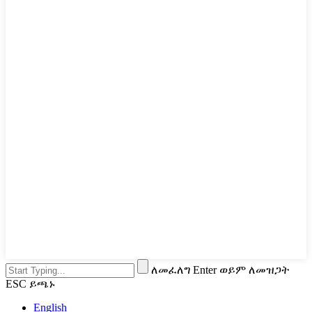
ለመፈለግ Enter ወይም ለመዝጋት
ESC ይጫኑ
English