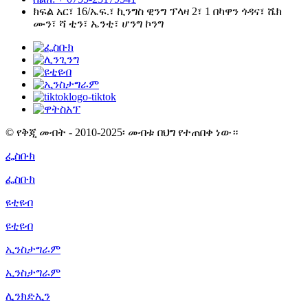
ክፍል አር፣ 16/ኤፍ.፣ ኪንግስ ዊንግ ፕላዛ 2፣ 1 በካዋን ጎዳና፣ ሼክ
ሙን፣ ሻ ቲን፣ ኤንቲ፣ ሆንግ ኮንግ
© የቅጂ መብት - 2010-2025፡ መብቱ በህግ የተጠበቀ ነው።
ፌስቡክ
ፌስቡክ
ዩቲዩብ
ዩቲዩብ
ኢንስታግራም
ኢንስታግራም
ሊንክድኢን