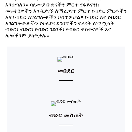
እንሰጣለን። ባለሙያ ቡድናችን ምርጥ የፋይናንስ
መፍትሄዎችን እንዲያገኙ ለማረጋገጥ ምርጥ የብድር ምርቶችን
እና የብድር አገልግሎቶችን ይሰጥዎታል። የብድር እና የብድር
አገልግሎቶቻችን የተለያዩ ደንበኞችን ፍላጎት ለማሟላት
ብድር፣ ብድር፣ የብድር ገደቦች፣ የብድር ዋስትናዎች እና
ሌሎችንም ያካትታሉ።
መበደር
ብድር መስጠት