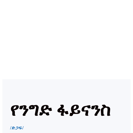
የንግድ ፋይናንስ
/ድጋፍ/