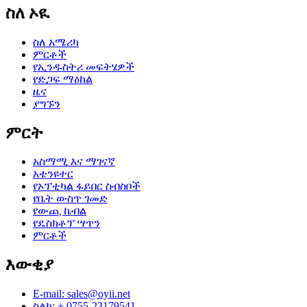
ስለ ኦዪ
ስለ አሜሪካ
ምርቶች
የኢንዱስትሪ መፍትሄዎች
የድጋፍ ማዕከል
ዜና
ያግኙን
ምርት
አስማሚ እና ማገናኛ
አቴንዩተር
የኦፕቲካል ፋይበር ስብስቦች
የቤት ውስጥ ገመድ
የውጪ ኬብል
የዴስክቶፕ ሣጥን
ምርቶች
እውቂያ
E-mail: sales@oyii.net
ስልክ: + 0755-23179541