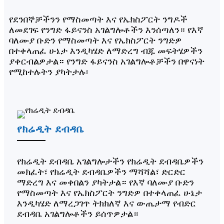
የደንበኞቻችንን የማስመጣት እና የኤክስፖርት ንግዶች
ለመደገፍ የንግድ ፋይናንስ አገልግሎቶችን እንሰጣለን። የእኛ
ባለሙያ ቡድን የማስመጣት እና የኤክስፖርት ንግድዎ
በተቀላጠፈ ሁኔታ እንዲካሄድ ለማድረግ ብጁ መፍትሄዎችን
ያቀርብልዎታል። የንግድ ፋይናንስ አገልግሎቶቻችን በዋናነት
የሚከተሉትን ያካትታሉ፡
የክሬዲት ደብዳቤ
የክሬዲት ደብዳቤ አገልግሎታችን የክሬዲት ደብዳቤዎችን
መክፈት፣ የክሬዲት ደብዳቤዎችን ማሻሻል፣ ድርድር
ማድረግ እና መቀበልን ያካትታል። የእኛ ባለሙያ ቡድን
የማስመጣት እና የኤክስፖርት ንግድዎ በተቀላጠፈ ሁኔታ
እንዲካሄድ ለማረጋገጥ ትክክለኛ እና ውጤታማ የብድር
ደብዳቤ አገልግሎቶችን ይሰጥዎታል።