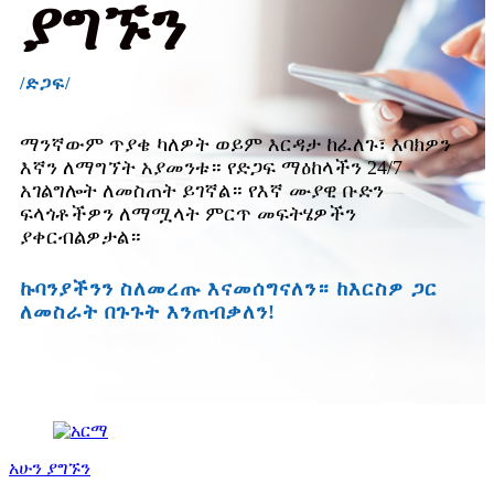
ያግኙን
/ድጋፍ/
ማንኛውም ጥያቄ ካለዎት ወይም እርዳታ ከፈለጉ፣ እባክዎን
እኛን ለማግኘት አያመንቱ። የድጋፍ ማዕከላችን 24/7
አገልግሎት ለመስጠት ይገኛል። የእኛ ሙያዊ ቡድን
ፍላጎቶችዎን ለማሟላት ምርጥ መፍትሄዎችን
ያቀርብልዎታል።
ኩባንያችንን ስለመረጡ እናመሰግናለን። ከእርስዎ ጋር
ለመስራት በጉጉት እንጠብቃለን!
አሁን ያግኙን