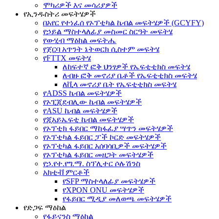
ሞካሪዎች እና መሳሪያዎች
የኢንዱስትሪ መፍትሄዎች
በአየር የተነፈሰ የኦፕቲካል ኬብል መፍትሄዎች (GCYFY)
የኃይል ማስተላለፊያ መስመር ስርዓት መፍትሄ
የውሂብ ማዕከል መፍትሔ
የጀርባ አጥንት ኔትወርክ ሲስተም መፍትሄ
የFTTX መፍትሄ
ለከፍተኛ ፎቅ ህንፃዎች የኤፍቲቲክስ መፍትሄ
ለብዙ ፎቅ መኖሪያ ቤቶች የኤፍቲቲክስ መፍትሄ
ለቪላ መኖሪያ ቤት የኤፍቲቲክስ መፍትሄ
የADSS ኬብል መፍትሄዎች
የኦፒጂደብሊው ኬብል መፍትሄዎች
የASU ኬብል መፍትሄዎች
የጂአይኤፍቲ ኬብል መፍትሄዎች
የኦፕቲክ ፋይበር ማከፋፈያ ሣጥን መፍትሄዎች
የኦፕቲካል ፋይበር ፓች ኮርድ መፍትሄዎች
የኦፕቲካል ፋይበር አሰባሳቢዎች መፍትሄዎች
የኦፕቲካል ፋይበር መዘጋት መፍትሄዎች
የኃ.የተ.የግ.ማ. ስፕሊተር ሶሉሽንስ
አክቲቭ ምርቶች
የSFP ማስተላለፊያ መፍትሄዎች
የXPON ONU መፍትሄዎች
የፋይበር ሚዲያ መለወጫ መፍትሄዎች
የድጋፍ ማዕከል
የፋይናንስ ማዕከል