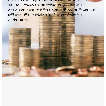
ይሰጣሉ። የፋይናንስ ግቦቻቸው መሟላታቸውን
ለማረጋገጥ የደንበኞቻችንን ፍላጎቶች እና ግቦች መሰረት
በማድረግ ምርጥ የፋይናንስ ዕቅድ መፍትሄዎችን
እናቀርባለን።