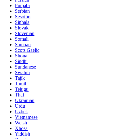
Punjabi
Serbian
Sesotho
Sinhala
Slovak
Slovenian
Somali
Samoan
Scots Gaelic
Shona
Sindhi
Sundanese
Swahili
Tajik
Tamil
Telugu
Thai
Ukrainian
Urdu
Uzbek
Vietnamese
Welsh
Xhosa
Yiddish