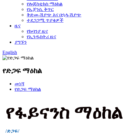
የሎጂስቲክስ ማዕከል
የኤጀንሲ ቅጥር
ቅድመ-ሽያጭ እና በኋላ-ሽያጭ
ተደጋጋሚ ጥያቄዎች
ዜና
የኩባንያ ዜና
የኢንዱስትሪ ዜና
ያግኙን
English
የድጋፍ ማዕከል
መነሻ
የድጋፍ ማዕከል
የፋይናንስ ማዕከል
/ድጋፍ/