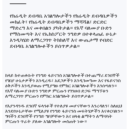
የክሬዲት ደብዳቤ አገልግሎታችን የክሬዲት ደብዳቤዎችን
መክፈት፣ የክሬዲት ደብዳቤዎችን ማሻሻል፣ ድርድር
ማድረግ እና መቀበልን ያካትታል። የእኛ ባለሙያ ቡድን
የማስመጣት እና የኤክስፖርት ንግድዎ በተቀላጠፈ ሁኔታ
እንዲካሄድ ለማረጋገጥ ትክክለኛ እና ውጤታማ የብድር
ደብዳቤ አገልግሎቶችን ይሰጥዎታል።
ከላይ ከተጠቀሱት የንግድ ፋይናንስ አገልግሎቶች በተጨማሪ ደንበኞች
የገበያ ሁኔታዎችን እንዲረዱ፣ አደጋዎችን እንዲገመግሙ እና የፋይናንስ
ዕቅዶችን እንዲያወጡ የሚያግዙ የምክር አገልግሎቶችን እንሰጣለን።
የእኛ ባለሙያ ቡድን ንግድዎ ምርጡን የገንዘብ ድጋፍ ማግኘቱን
ለማረጋገጥ ምርጡን የምክር አገልግሎት ይሰጥዎታል።
የእያንዳንዱ ደንበኛ ፍላጎቶች የተለያዩ መሆናቸውን እንረዳለን፣ ስለዚህ
እንደየሁኔታቸው የሚለያዩ የንግድ ፋይናንስ መፍትሄዎችን እናቀርባለን።
ግባችን ደንበኞች የንግድ ግቦቻቸውን እና ዘላቂ ልማትን ለማሳካት
ምርጡን ጥራት ያለው አገልግሎት መስጠት ነው።