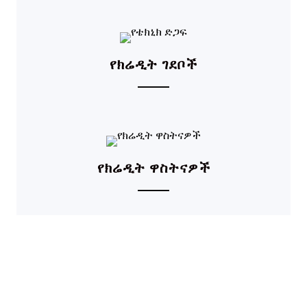
የክሬዲት ገደቦች
የክሬዲት ዋስትናዎች