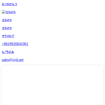
ሊንክድኢን
ቲክቶክ
ቲክቶክ
ዋትስአፕ
+8618926041961
ኢሜይል
sales@oyii.net