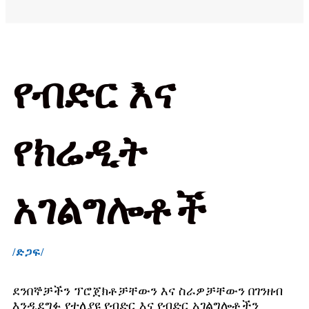
የብድር እና
የክሬዲት
አገልግሎቶች
/ድጋፍ/
ደንበኞቻችን ፕሮጀክቶቻቸውን እና ስራዎቻቸውን በገንዘብ
እንዲደግፉ የተለያዩ የብድር እና የብድር አገልግሎቶችን