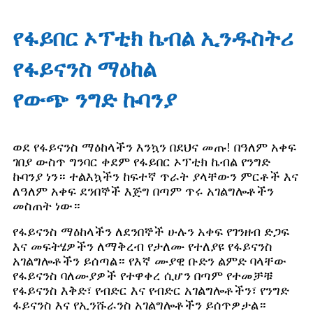
የፋይበር ኦፕቲክ ኬብል ኢንዱስትሪ
የፋይናንስ ማዕከል
የውጭ ንግድ ኩባንያ
ወደ የፋይናንስ ማዕከላችን እንኳን በደህና መጡ! በዓለም አቀፍ
ገበያ ውስጥ ግንባር ቀደም የፋይበር ኦፕቲክ ኬብል የንግድ
ኩባንያ ነን። ተልእኳችን ከፍተኛ ጥራት ያላቸውን ምርቶች እና
ለዓለም አቀፍ ደንበኞች እጅግ በጣም ጥሩ አገልግሎቶችን
መስጠት ነው።
የፋይናንስ ማዕከላችን ለደንበኞች ሁሉን አቀፍ የገንዘብ ድጋፍ
እና መፍትሄዎችን ለማቅረብ የታለሙ የተለያዩ የፋይናንስ
አገልግሎቶችን ይሰጣል። የእኛ ሙያዊ ቡድን ልምድ ባላቸው
የፋይናንስ ባለሙያዎች የተዋቀረ ሲሆን በጣም የተመቻቹ
የፋይናንስ እቅድ፣ የብድር እና የብድር አገልግሎቶችን፣ የንግድ
ፋይናንስ እና የኢንሹራንስ አገልግሎቶችን ይሰጥዎታል።