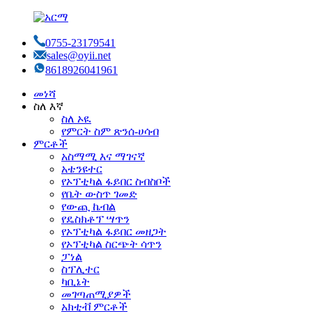
0755-23179541
sales@oyii.net
8618926041961
መነሻ
ስለ እኛ
ስለ ኦዪ
የምርት ስም ጽንሰ-ሀሳብ
ምርቶች
አስማሚ እና ማገናኛ
አቴንዩተር
የኦፕቲካል ፋይበር ስብስቦች
የቤት ውስጥ ገመድ
የውጪ ኬብል
የዴስክቶፕ ሣጥን
የኦፕቲካል ፋይበር መዘጋት
የኦፕቲካል ስርጭት ሳጥን
ፓነል
ስፕሊተር
ካቢኔት
መገጣጠሚያዎች
አክቲቭ ምርቶች