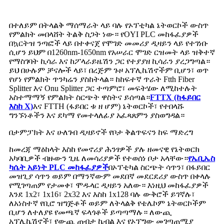
በተለይም በትላልቅ ማሰማራት ላይ ባሉ የኦፕቲካል ኔትወርኮች ውስጥ
የምልክት መበላሸት ትልቅ ስጋት ነው። የOYI PLC መከፋፈያዎች
በኳርትዝ ​​ንጣፎች ላይ በተቀናጀ የሞገድ መመሪያ ዲዛይን ላይ የተገነቡ
ሲሆን ይህም በ1260nm-1650nm የአሠራር ሞገድ ርዝመት ላይ ዝቅተኛ
የማስገባት ኪሳራ እና ከፖላራይዜሽን ጋር የተያያዘ ኪሳራን ያረጋግጣል።
ይህ በሁሉም ቻናሎች ላይ፣ በረጅም ጉዞ አፕሊኬሽኖችም ቢሆን፣ ወጥ
የሆነ የምልክት ጥንካሬን ያስከትላል። ከከፍተኛ ጥራት Ftth Fiber
Splitter እና Onu Splitter ጋር ተጣምሮ፣ መፍትሄው ለሚከተሉት
አስተማማኝ የምልክት ስርጭት ዋስትና ይሰጣል።
FTTX (ከፋይበር
እስከ X)
እና FTTH (ፋይበር ቱ ዘ ሆም) ኔትወርኮች፣ የተበላሹ
ግንኙነቶችን እና ደካማ የመተላለፊያ አፈጻጸምን ያስወግዳል።
በታምፓክት እና ሁለገብ ዲዛይኖች የቦታ ቅልጥፍናን ከፍ ማድረግ
ከመረጃ ማዕከላት እስከ የመኖሪያ ሕንፃዎች ያሉ ዘመናዊ የኔትወርክ
አካባቢዎች ብዙውን ጊዜ ለመሳሪያዎች የተወሰነ ቦታ አላቸው።
የኤቢኤስ
ካሴት አይነት PLC መከፋፈያዎች
በኦፕቲካል ስርጭት ሳጥን፣ በፋይበር
መዝጊያ ሳጥን ወይም በማንኛውም መደበኛ መደርደሪያ ውስጥ በቀላሉ
የሚገጣጠም የታመቀ፣ ሞዱላር ዲዛይን አለው። እነዚህ መከፋፈያዎች
እንደ 1x2፣ 1x16፣ 2x32 እና እስከ 1x128 ባሉ ውቅሮች ይገኛሉ፣
ለአነስተኛ የቢሮ ዝግጅቶች ወይም ለትላልቅ የቴሌኮም ኔትወርኮችም
ቢሆን ለተለያዩ የመጫኛ ፍላጎቶች ይጣጣማሉ። ለውጪ
አፕሊኬሽኖች፣ የውጪ ጠብታ ኬብል እና የኦፕግው መገጣጠሚያ