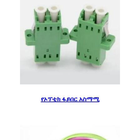
የኦፕቲክ ፋይበር አስማሚ