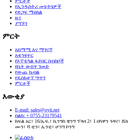
ምርቶች
የኢንዱስትሪ መፍትሄዎች
የድጋፍ ማዕከል
ዜና
ያግኙን
ምርት
አስማሚ እና ማገናኛ
አቴንዩተር
የኦፕቲካል ፋይበር ስብስቦች
የቤት ውስጥ ገመድ
የውጪ ኬብል
የዴስክቶፕ ሣጥን
ምርቶች
እውቂያ
E-mail: sales@oyii.net
ስልክ: + 0755-23179541
ክፍል አር፣ 16/ኤፍ.፣ ኪንግስ ዊንግ ፕላዛ 2፣ 1 በካዋን ጎዳና፣ ሼክ
ሙን፣ ሻ ቲን፣ ኤንቲ፣ ሆንግ ኮንግ