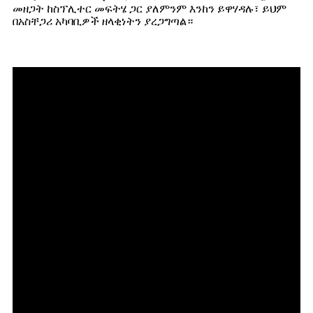
መዘጋት ከስፕሊተር መፍትሄ ጋር ያለምንም እንከን ይዋሃዳሉ፣ ይህም
በአስቸጋሪ አካባቢዎች ዘላቂነትን ያረጋግጣል።