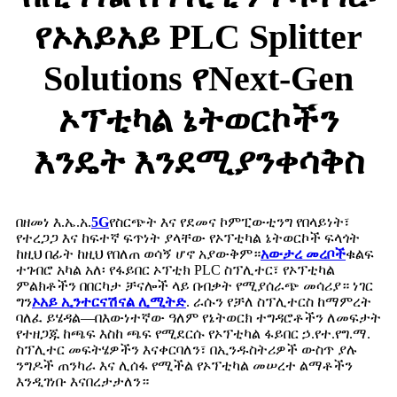
የኦአይአይ PLC Splitter
Solutions የNext-Gen
ኦፕቲካል ኔትወርኮችን
እንዴት እንደሚያንቀሳቅስ
በዘመነ እ.ኤ.አ.
5G
የስርጭት እና የደመና ኮምፒውቲንግ የበላይነት፣
የተረጋጋ እና ከፍተኛ ፍጥነት ያላቸው የኦፕቲካል ኔትወርኮች ፍላጎት
ከዚህ በፊት ከዚህ የበለጠ ወሳኝ ሆኖ አያውቅም።
አውታረ መረቦች
ቁልፍ
ተገብሮ አካል አለ፡ የፋይበር ኦፕቲክ PLC ስፕሊተር፣ የኦፕቲካል
ምልክቶችን በበርካታ ቻናሎች ላይ በብቃት የሚያሰራጭ መሳሪያ። ነገር
ግን
ኦአይ ኢንተርናሽናል ሊሚትድ
. ራሱን የቻለ ስፕሊተርስ ከማምረት
ባለፈ ይሄዳል—በእውነተኛው ዓለም የኔትወርክ ተግዳሮቶችን ለመፍታት
የተዘጋጁ ከጫፍ እስከ ጫፍ የሚደርሱ የኦፕቲካል ፋይበር ኃ.የተ.የግ.ማ.
ስፕሊተር መፍትሄዎችን እናቀርባለን፣ በኢንዱስትሪዎች ውስጥ ያሉ
ንግዶች ጠንካራ እና ሊሰፋ የሚችል የኦፕቲካል መሠረተ ልማቶችን
እንዲገነቡ እናበረታታለን።