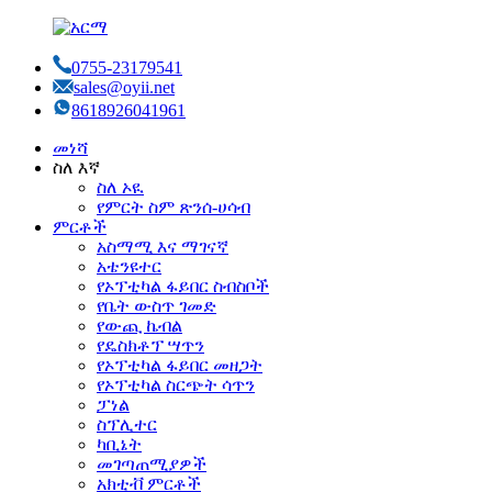
0755-23179541
sales@oyii.net
8618926041961
መነሻ
ስለ እኛ
ስለ ኦዪ
የምርት ስም ጽንሰ-ሀሳብ
ምርቶች
አስማሚ እና ማገናኛ
አቴንዩተር
የኦፕቲካል ፋይበር ስብስቦች
የቤት ውስጥ ገመድ
የውጪ ኬብል
የዴስክቶፕ ሣጥን
የኦፕቲካል ፋይበር መዘጋት
የኦፕቲካል ስርጭት ሳጥን
ፓነል
ስፕሊተር
ካቢኔት
መገጣጠሚያዎች
አክቲቭ ምርቶች