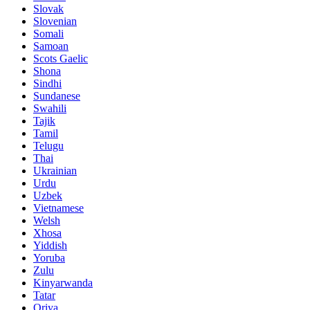
Slovak
Slovenian
Somali
Samoan
Scots Gaelic
Shona
Sindhi
Sundanese
Swahili
Tajik
Tamil
Telugu
Thai
Ukrainian
Urdu
Uzbek
Vietnamese
Welsh
Xhosa
Yiddish
Yoruba
Zulu
Kinyarwanda
Tatar
Oriya