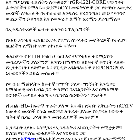
እና ሜካኒካዊ ብልሽትን ለመቋቋም የGR-1221-CORE የጭንቀት
ፈተናዎችን በማለፍ። ይህም ከOYI መፍትሄዎች ጋር የተገነቡ አውታረ
መረቦች ለዓመታት በተከታታይ እንዲሰሩ ያረጋግጣል፣ ይህም የጥገና
ወጪዎችን ይቀንሳል እና የመሠረተ ልማት ዕድሜን ያራዝማል።
በኢንዱስትሪዎች ውስጥ ሁለገብ አፕሊኬሽኖች
የኦአይ ኦፕቲክ ፋይበር ኃ.የተ.የግ.ማ. ስፕላተር መፍትሄዎች የተለያዩ
ዘርፎችን ለማስተናገድ የተነደፉ ናቸው፡
ቴሌኮም፦ የ FTTH Patch Cord እና የኦፕቲካል ተርሚኔሽን
መሳሪያዎችን ያለምንም እንከን በማዋሃድ ለከፍተኛ ፍጥነት ላለው
የኢንተርኔት፣ የድምጽ እና የቪዲዮ አገልግሎቶች የ EPON/GPON
ኔትወርኮችን ኃይል መስጠት።
የውሂብ ማዕከላት፡- ከፍተኛ ጥግግት ያለው ግንኙነት እንዲኖር
ከማዕከላዊ ቱቦ ኬብል ጋር ተጣምሮ በአገልጋዮች እና በማከማቻ
ስርዓቶች መካከል ቀልጣፋ የሲግናል ስርጭትን ማንቃት።
የኬብል ቲቪ፡- ከፍተኛ ጥራት ያለው እና 4ኬ የይዘት አቅርቦትን በCATV
አውታረ መረቦች በኩል መደገፍ፣ ለጥራት ያለው የሲግናል ስርጭት
ዝቅተኛ ኪሳራ ያላቸውን መከፋፈያዎች መጠቀም።
ኢንዱስትሪያል፡- አስቸጋሪ የኢንዱስትሪ አካባቢዎችን የሚቋቋም፣
ከሃርድዌር ማስታወቂያዎች እና ሃርድዌር ጋር
የተዋሃደ
ኦፕግው
በማኑፋክቸሪንግ እና በኢነርጂ ዘርፎች አስተማማኝ