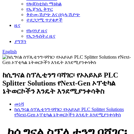
የሎጂስቲክስ ማዕከል
የኤጀንሲ ቅጥር
ቅድመ-ሽያጭ እና በኋላ-ሽያጭ
ተደጋጋሚ ጥያቄዎች
ዜና
የኩባንያ ዜና
የኢንዱስትሪ ዜና
ያግኙን
English
ከሲግናል ስፕሊቲንግ ባሻገር፡ የኦአይአይ PLC
Splitter Solutions የNext-Gen ኦፕቲካል
ኔትወርኮችን እንዴት እንደሚያንቀሳቅስ
መነሻ
ከሲግናል ስፕሊቲንግ ባሻገር፡ የኦአይአይ PLC Splitter Solutions
የNext-Gen ኦፕቲካል ኔትወርኮችን እንዴት እንደሚያንቀሳቅስ
ከሲግናል ስፕሊቲንግ ባሻገር፡