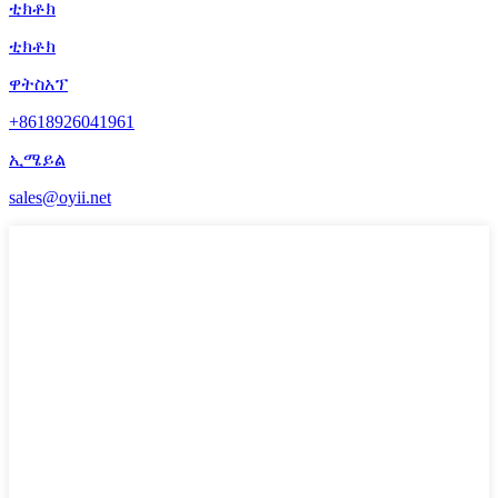
ቲክቶክ
ቲክቶክ
ዋትስአፕ
+8618926041961
ኢሜይል
sales@oyii.net