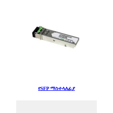
የSFP ማስተላለፊያ