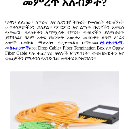
መምረጥ አለብዎት?
የኦዋይ ለፈጠራ፣ ለጥራት እና ለደንበኛ ትኩረት የመስጠት ቁርጠኝነት
መፍትሄዎቻችንን ይለያል። የምርምር እና ልማት ቡድናችን አዳዲስ
የኔትወርክ ፍላጎቶችን ለማሟላት የምርት ዲዛይኖችን ያለማቋረጥ
ያሻሽላል፣ ዓለም አቀፍ የስርጭት አውታረ መረባችን ደግሞ ለ143
አገሮች በወቅቱ ማድረስን ያረጋግጣል። በማጣመር
የኃ.የተ.የግ.ማ.
መከፋፈያዎች
እንደ Drop Cable፣ Fiber Termination Box እና Opgw
Fiber Cable ባሉ ተጨማሪ ክፍሎች አማካኝነት፣ ውስብስብነትን እና
ወጪዎችን የሚቀንስ የአንድ ጊዜ መፍትሄ እናቀርባለን።