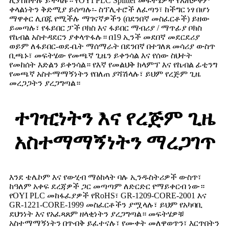
ሊያስከትሉ ይችላሉ። የOYI PLC Splitter መፍትሄዎች የአጠቃቀም
ቀላልነትን ቅድሚያ ይሰጣሉ፡- ስፕሊተሮች ለፈጣን፣ ከችግር ነፃ በሆነ
ማዋቀር ሊበጁ የሚችሉ ማገናኛዎችን (በደንበኛ መስፈርቶች) ይዘው
ይመጣሉ፣ የፋይበር ፓች ቦክስ እና ፋይበር ማብሪያ / ማጥፊያ ቦክስ
የኬብል አስተዳደርን ያቀላጥፋሉ። በ19 ኢንች መደበኛ መደርደሪያ
ወይም ለፋይበር-ወደ-ቤት ማሰማራት በደንበኛ በተገለጸ መሳሪያ ውስጥ
ቢጫኑ፣ መፍትሄው የመጫኛ ጊዜን ይቀንሳል እና የሰው ስህተት
የመከሰት እድልን ይቀንሳል። የእኛ የመልህቅ ክላምፕ እና የኬብል ፊቲንግ
የመጫኛ አስተማማኝነትን የበለጠ ያሻሽላሉ፣ ይህም የረጅም ጊዜ
መረጋጋትን ያረጋግጣል።
ተገዢነትን እና የረጅም ጊዜ
አስተማማኝነትን ማረጋገጥ
እንደ ቴሌኮም እና የውሂብ ማዕከላት ባሉ ኢንዱስትሪዎች ውስጥ፣
ከዓለም አቀፍ ደረጃዎች ጋር መጣጣም ለድርድር የማይቀርብ ነው።
የOYI PLC መከፋፈያዎች የRoHS፣ GR-1209-CORE-2001 እና
GR-1221-CORE-1999 መስፈርቶችን ያሟላሉ፣ ይህም የአካባቢ
ደህንነት እና የአፈጻጸም ዘላቂነትን ያረጋግጣል። መፍትሄዎቹ
አስተማማኝነትን በጥብቅ ይፈተናሉ፣ የሙቀት መለዋወጥን፣ እርጥበትን