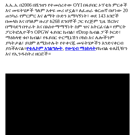
እ.ኤ.አ. በ2006 በሼንዘን የተመሰረተው OYI በፋይበር ኦፕቲክ ምርቶች
እና መፍትሄዎች ዓለም አቀፍ መሪ ሆኗል። ለፈጠራ ቁርጠኛ በሆነው 20
ጠንካራ የምርምር እና ልማት ቡድን አማካኝነት፣ ወደ 143 አገሮች
በመላክ እና በዓለም ዙሪያ ከ268 ደንበኞች ጋር የረጅም ጊዜ ሽርክና
በማሳደግ በጥራት እና በአስተማማኝነት ስም ዝና አትርፈናል። የምርት
ፖርትፎሊዮችን OPGW ፋይበር ኬብል፣ የDrop ኬብል ፓች ኮርድ፣
ማዕከላዊ ቱቦ ኬብል፣ የፋይበር ተርሚኔሽን ቦክስ እና ሌሎችንም
ያካትታል፣ ይህም ለሚከተሉት የተቀናጁ መፍትሄዎችን እንድናቀርብ
ያስችለናል።
የቴሌኮም አገልግሎት
,
የውሂብ ማዕከላት
የኬብል ቴሌቪዥን
እና የኢንዱስትሪ ዘርፎች።