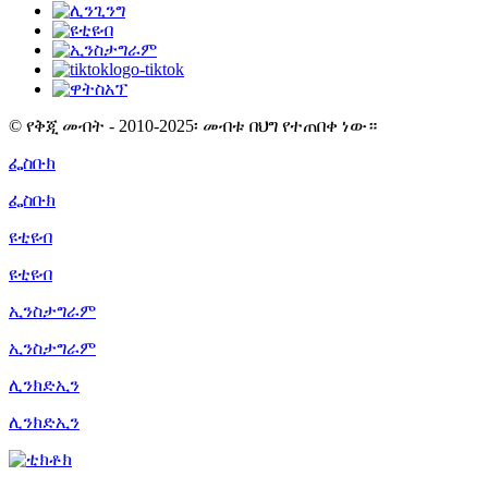
© የቅጂ መብት - 2010-2025፡ መብቱ በህግ የተጠበቀ ነው።
ፌስቡክ
ፌስቡክ
ዩቲዩብ
ዩቲዩብ
ኢንስታግራም
ኢንስታግራም
ሊንክድኢን
ሊንክድኢን