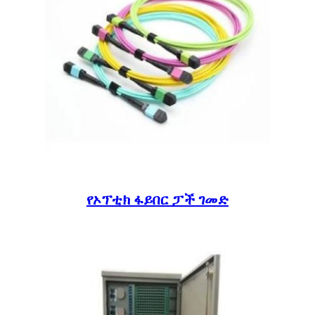
የኦፕቲክ ፋይበር ፓች ገመድ