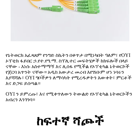
የኔትወርክ አፈጻጸም የንግድ ስኬትን በቀጥታ በሚነካበት ዓለም፣ የOYI
ኦፕቲክ ፋይበር ኃ.የተ.የግ.ማ. ስፕሊተር መፍትሄዎች ከክፍሎች በላይ
ናቸው - እነሱ አስተማማኝ እና ሊሰፋ የሚችል የኦፕቲካል ኔትወርኮች
የጀርባ አጥንት ናቸው። አዲስ አውታረ መረብ እየገነቡም ሆነ ነባሩን
እያሻሻሉ፣ OYI ግቦችዎን ለማሳካት የሚረዱዎትን እውቀት፣ ምርቶች
እና ድጋፍ ይሰጣል።
OYI ን ይምረጡ፣ እና የሚቀጥለውን ትውልድ የኦፕቲካል ኔትወርኮችን
አብረን እንገንባ።
ከፍተኛ ሻጮች