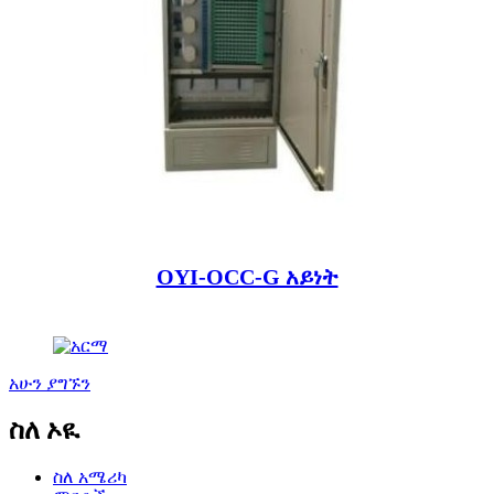
OYI-OCC-G አይነት
አሁን ያግኙን
ስለ ኦዪ
ስለ አሜሪካ