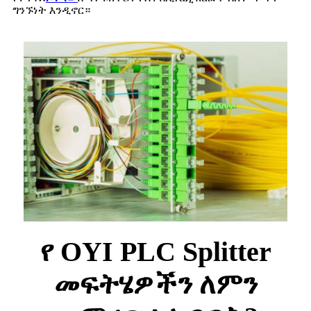
ግንኙነት እንዲኖር።
የ OYI PLC Splitter
መፍትሄዎችን ለምን