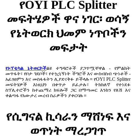
የOYI PLC Splitter
መፍትሄዎች ዋና ነገር፡ ወሳኝ
የኔትወርክ ህመም ነጥቦችን
መፍታት
የኦፕቲካል ኔትወርኮች
ልዩ ተግዳሮቶች ያጋጥሟቸዋል - የምልክት
መጥፋት፣ የቦታ ገደቦች፣ የተኳኋኝነት ችግሮች እና ውስብስብ ጭነቶች -
አፈፃፀምን እና መስፋፋትን ሊያደናቅፉ ይችላሉ። የOYI PLC Splitter
መፍትሄዎች እነዚህን በቀጥታ ይፈታሉ፣ ትክክለኛ የተነደፉ
ስፕሊተሮችን ከተጨማሪ ክፍሎች ጋር በማጣመር እንከን የለሽ እና
ቀልጣፋ የአውታረ መረብ ስራዎችን ያቀርባሉ።
የሲግናል ኪሳራን ማሸነፍ እና
ወጥነት ማረጋገጥ