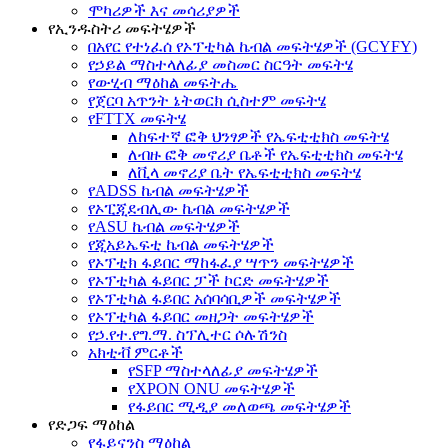
ሞካሪዎች እና መሳሪያዎች
የኢንዱስትሪ መፍትሄዎች
በአየር የተነፈሰ የኦፕቲካል ኬብል መፍትሄዎች (GCYFY)
የኃይል ማስተላለፊያ መስመር ስርዓት መፍትሄ
የውሂብ ማዕከል መፍትሔ
የጀርባ አጥንት ኔትወርክ ሲስተም መፍትሄ
የFTTX መፍትሄ
ለከፍተኛ ፎቅ ህንፃዎች የኤፍቲቲክስ መፍትሄ
ለብዙ ፎቅ መኖሪያ ቤቶች የኤፍቲቲክስ መፍትሄ
ለቪላ መኖሪያ ቤት የኤፍቲቲክስ መፍትሄ
የADSS ኬብል መፍትሄዎች
የኦፒጂደብሊው ኬብል መፍትሄዎች
የASU ኬብል መፍትሄዎች
የጂአይኤፍቲ ኬብል መፍትሄዎች
የኦፕቲክ ፋይበር ማከፋፈያ ሣጥን መፍትሄዎች
የኦፕቲካል ፋይበር ፓች ኮርድ መፍትሄዎች
የኦፕቲካል ፋይበር አሰባሳቢዎች መፍትሄዎች
የኦፕቲካል ፋይበር መዘጋት መፍትሄዎች
የኃ.የተ.የግ.ማ. ስፕሊተር ሶሉሽንስ
አክቲቭ ምርቶች
የSFP ማስተላለፊያ መፍትሄዎች
የXPON ONU መፍትሄዎች
የፋይበር ሚዲያ መለወጫ መፍትሄዎች
የድጋፍ ማዕከል
የፋይናንስ ማዕከል