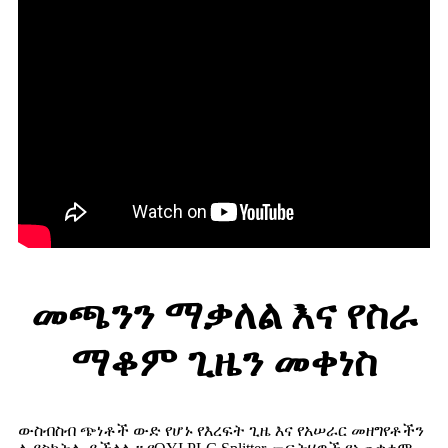
መጫንን ማቃለል እና የስራ
ማቆም ጊዜን መቀነስ
ውስብስብ ጭነቶች ውድ የሆኑ የእረፍት ጊዜ እና የአሠራር መዘግየቶችን