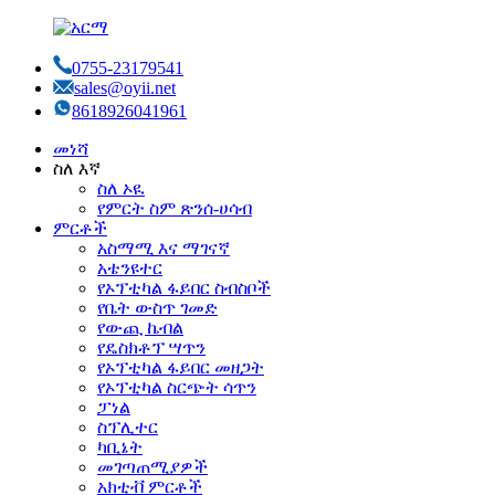
0755-23179541
sales@oyii.net
8618926041961
መነሻ
ስለ እኛ
ስለ ኦዪ
የምርት ስም ጽንሰ-ሀሳብ
ምርቶች
አስማሚ እና ማገናኛ
አቴንዩተር
የኦፕቲካል ፋይበር ስብስቦች
የቤት ውስጥ ገመድ
የውጪ ኬብል
የዴስክቶፕ ሣጥን
የኦፕቲካል ፋይበር መዘጋት
የኦፕቲካል ስርጭት ሳጥን
ፓነል
ስፕሊተር
ካቢኔት
መገጣጠሚያዎች
አክቲቭ ምርቶች