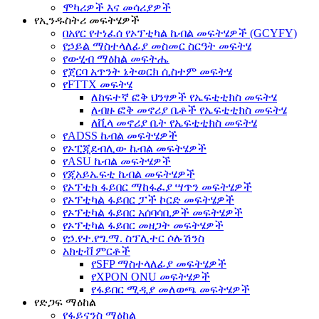
ሞካሪዎች እና መሳሪያዎች
የኢንዱስትሪ መፍትሄዎች
በአየር የተነፈሰ የኦፕቲካል ኬብል መፍትሄዎች (GCYFY)
የኃይል ማስተላለፊያ መስመር ስርዓት መፍትሄ
የውሂብ ማዕከል መፍትሔ
የጀርባ አጥንት ኔትወርክ ሲስተም መፍትሄ
የFTTX መፍትሄ
ለከፍተኛ ፎቅ ህንፃዎች የኤፍቲቲክስ መፍትሄ
ለብዙ ፎቅ መኖሪያ ቤቶች የኤፍቲቲክስ መፍትሄ
ለቪላ መኖሪያ ቤት የኤፍቲቲክስ መፍትሄ
የADSS ኬብል መፍትሄዎች
የኦፒጂደብሊው ኬብል መፍትሄዎች
የASU ኬብል መፍትሄዎች
የጂአይኤፍቲ ኬብል መፍትሄዎች
የኦፕቲክ ፋይበር ማከፋፈያ ሣጥን መፍትሄዎች
የኦፕቲካል ፋይበር ፓች ኮርድ መፍትሄዎች
የኦፕቲካል ፋይበር አሰባሳቢዎች መፍትሄዎች
የኦፕቲካል ፋይበር መዘጋት መፍትሄዎች
የኃ.የተ.የግ.ማ. ስፕሊተር ሶሉሽንስ
አክቲቭ ምርቶች
የSFP ማስተላለፊያ መፍትሄዎች
የXPON ONU መፍትሄዎች
የፋይበር ሚዲያ መለወጫ መፍትሄዎች
የድጋፍ ማዕከል
የፋይናንስ ማዕከል