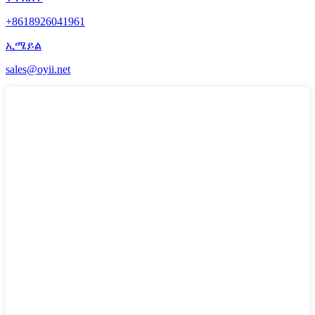
+8618926041961
ኢሜይል
sales@oyii.net