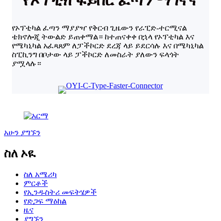
የኦፕቲካል ፈጣን ማያያዣ የቅርብ ጊዜውን የራፒድ-ተርሚናል
ቴክኖሎጂ ትውልድ ይጠቀማል። ከተጠናቀቀ በኋላ የኦፕቲካል እና
የሜካኒካል አፈጻጸም ለፓችኮርድ ደረጃ ላይ ይደርሳሉ እና በሜካኒካል
ስፒኪንግ በቦታው ላይ ፓችኮርድ ለመስራት ያለውን ፍላጎት
ያሟላሉ።
አሁን ያግኙን
ስለ ኦዪ
ስለ አሜሪካ
ምርቶች
የኢንዱስትሪ መፍትሄዎች
የድጋፍ ማዕከል
ዜና
ያግኙን