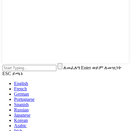
ለመፈለግ Enter ወይም ለመዝጋት
ESC ይጫኑ
English
French
German
Portuguese
Spanish
Russian
Japanese
Korean
Arabic
Irish