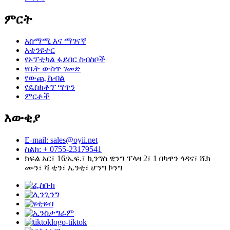
ምርት
አስማሚ እና ማገናኛ
አቴንዩተር
የኦፕቲካል ፋይበር ስብስቦች
የቤት ውስጥ ገመድ
የውጪ ኬብል
የዴስክቶፕ ሣጥን
ምርቶች
እውቂያ
E-mail: sales@oyii.net
ስልክ: + 0755-23179541
ክፍል አር፣ 16/ኤፍ.፣ ኪንግስ ዊንግ ፕላዛ 2፣ 1 በካዋን ጎዳና፣ ሼክ
ሙን፣ ሻ ቲን፣ ኤንቲ፣ ሆንግ ኮንግ