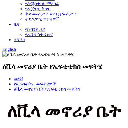
የሎጂስቲክስ ማዕከል
የኤጀንሲ ቅጥር
ቅድመ-ሽያጭ እና በኋላ-ሽያጭ
ተደጋጋሚ ጥያቄዎች
ዜና
የኩባንያ ዜና
የኢንዱስትሪ ዜና
ያግኙን
English
ለቪላ መኖሪያ ቤት የኤፍቲቲክስ መፍትሄ
መነሻ
የኢንዱስትሪ መፍትሄዎች
ለቪላ መኖሪያ ቤት የኤፍቲቲክስ መፍትሄ
ለቪላ መኖሪያ ቤት