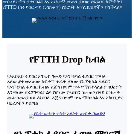
መሳሪያዎችን ያቀርባል፣ እና አነስተኛ መጠን ያለው የፋይበር ክምችት፣
የFTTD (ከፋይበር ወደ ዴስክቶፕ) የስርዓት አፕሊኬሽኖችን ያስችላል።
የFTTH Drop ኬብል
የኦአይአይ ፋይበር ኦፕቲክ ገመድ የኦፕቲካል ፋይበር ግንባታ
አለው
,
የተመረጠው ከፍተኛ ጥራት ያለው የኦፕቲካል ፋይበር
የኦፕቲካል ፋይበር ኬብሉ እጅግ በጣም ጥሩ የማስተላለፊያ ባህሪያት
እንዳለው ያረጋግጣል፣ ልዩ የሆነው የፋይበር ከመጠን በላይ ርዝመት
መቆጣጠሪያ ዘዴ ለኬብሉ እጅግ በጣም ጥሩ ሜካኒካል እና አካባቢያዊ
ባህሪያትን ይሰጣል
የኦፕቲክ ፋይበር ፈጣን ማገናኛ