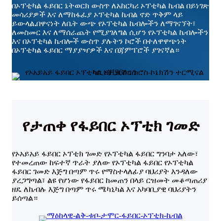
በኦፕቲካል ፋይበር ኔትወርክ ውስጥ ለአከርካሪ ኦፕቲካል ኬብል በይነገጽ
መሳሪያዎች እና ለማከፋፈያ ኦፕቲካል ኬብል ኖድ ጥቅም ላይ
ይውላል
.
በዋናነት ለቤት ውጭ የኦፕቲካል ኬብሎችን ለማገናኘት፣
ለመስመር እና ለማሰራጨት የሚያገለግል ሲሆን የኦፕቲካል ኬብሎችን
እና በኦፕቲካል ኬብሎች ውስጥ ያሉትን ኮሮች በተለዋዋጭነት
በኦፕቲካል ፋይበር ማያያዣዎች እና በጃምፐሮች ያገናኛል።
የታጠቀ የፋይበር ኦፕቲክ ገመድ
የኦአይአይ ፋይበር ኦፕቲክ ገመድ የኦፕቲካል ፋይበር ግንባታ አለው፣
የተመረጠው ከፍተኛ ጥራት ያለው የኦፕቲካል ፋይበር የኦፕቲካል
ፋይበር ገመድ እጅግ በጣም ጥሩ የማስተላለፊያ ባህሪያት እንዳለው
ያረጋግጣል፣ ልዩ የሆነው የፋይበር ከመጠን በላይ ርዝመት መቆጣጠሪያ
ዘዴ ለኬብሉ እጅግ በጣም ጥሩ ሜካኒካል እና አካባቢያዊ ባህሪያትን
ይሰጣል።