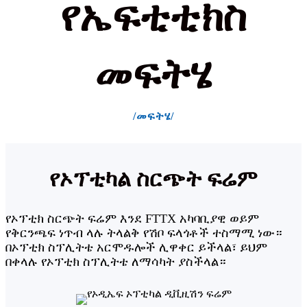
የኤፍቲቲክስ
መፍትሄ
/መፍትሄ/
የኦፕቲካል ስርጭት ፍሬም
የኦፕቲክ ስርጭት ፍሬም እንደ FTTX አካባቢያዊ ወይም
የቅርንጫፍ ነጥብ ላሉ ትላልቅ የሽቦ ፍላጎቶች ተስማሚ ነው።
በኦፕቲክ ስፕሊትቴ አርሞዱሎች ሊዋቀር ይችላል፣ ይህም
በቀላሉ የኦፕቲክ ስፕሊትቴ ለማሳካት ያስችላል።