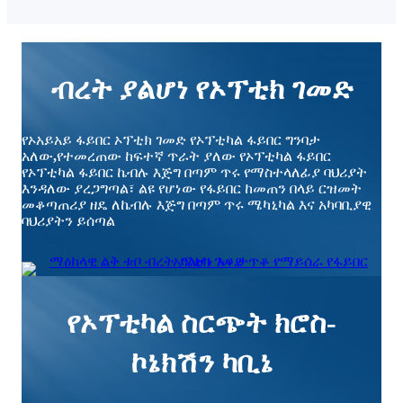
ብረት ያልሆነ የኦፕቲክ ገመድ
የኦአይአይ ፋይበር ኦፕቲክ ገመድ የኦፕቲካል ፋይበር ግንባታ
አለው
,
የተመረጠው ከፍተኛ ጥራት ያለው የኦፕቲካል ፋይበር
የኦፕቲካል ፋይበር ኬብሉ እጅግ በጣም ጥሩ የማስተላለፊያ ባህሪያት
እንዳለው ያረጋግጣል፣ ልዩ የሆነው የፋይበር ከመጠን በላይ ርዝመት
መቆጣጠሪያ ዘዴ ለኬብሉ እጅግ በጣም ጥሩ ሜካኒካል እና አካባቢያዊ
ባህሪያትን ይሰጣል
የኦፕቲካል ስርጭት ክሮስ-
ኮኔክሽን ካቢኔ