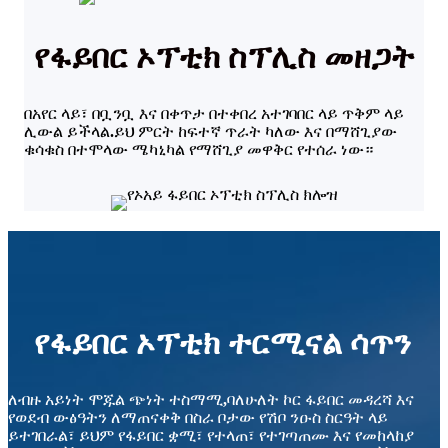
የፋይበር ኦፕቲክ ስፕሊስ መዘጋት
በአየር ላይ፣ በቧንቧ እና በቀጥታ በተቀበረ አተገባበር ላይ ጥቅም ላይ
ሊውል ይችላል
.
ይህ ምርት ከፍተኛ ጥራት ካለው እና በማሸጊያው
ቁሳቁስ በተሞላው ሜካኒካል የማሸጊያ መዋቅር የተሰራ ነው።
የፋይበር ኦፕቲክ ተርሚናል ሳጥን
ለብዙ አይነት ሞጁል ጭነት ተስማሚ
,
ባለሁለት ኮር ፋይበር መዳረሻ እና
የወደብ ውፅዓትን ለማጠናቀቅ በስራ ቦታው የሽቦ ንዑስ ስርዓት ላይ
ይተገበራል፣ ይህም የፋይበር ቋሚ፣ የተላጠ፣ የተገጣጠሙ እና የመከላከያ