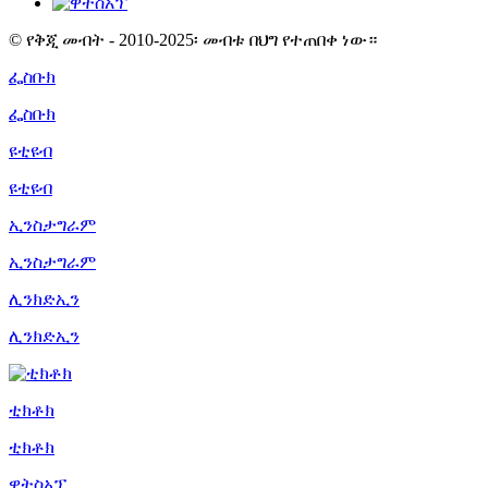
© የቅጂ መብት - 2010-2025፡ መብቱ በህግ የተጠበቀ ነው።
ፌስቡክ
ፌስቡክ
ዩቲዩብ
ዩቲዩብ
ኢንስታግራም
ኢንስታግራም
ሊንክድኢን
ሊንክድኢን
ቲክቶክ
ቲክቶክ
ዋትስአፕ