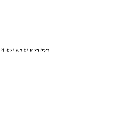
፣ ሻ ቲን፣ ኤንቲ፣ ሆንግ ኮንግ