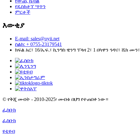
የውጪ ኬብል
የዴስክቶፕ ሣጥን
ምርቶች
እውቂያ
E-mail: sales@oyii.net
ስልክ: + 0755-23179541
ክፍል አር፣ 16/ኤፍ.፣ ኪንግስ ዊንግ ፕላዛ 2፣ 1 በካዋን ጎዳና፣ ሼክ ሙን
© የቅጂ መብት - 2010-2025፡ መብቱ በህግ የተጠበቀ ነው።
ፌስቡክ
ፌስቡክ
ዩቲዩብ