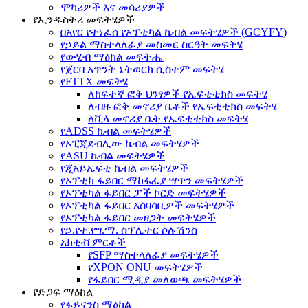
ሞካሪዎች እና መሳሪያዎች
የኢንዱስትሪ መፍትሄዎች
በአየር የተነፈሰ የኦፕቲካል ኬብል መፍትሄዎች (GCYFY)
የኃይል ማስተላለፊያ መስመር ስርዓት መፍትሄ
የውሂብ ማዕከል መፍትሔ
የጀርባ አጥንት ኔትወርክ ሲስተም መፍትሄ
የFTTX መፍትሄ
ለከፍተኛ ፎቅ ህንፃዎች የኤፍቲቲክስ መፍትሄ
ለብዙ ፎቅ መኖሪያ ቤቶች የኤፍቲቲክስ መፍትሄ
ለቪላ መኖሪያ ቤት የኤፍቲቲክስ መፍትሄ
የADSS ኬብል መፍትሄዎች
የኦፒጂደብሊው ኬብል መፍትሄዎች
የASU ኬብል መፍትሄዎች
የጂአይኤፍቲ ኬብል መፍትሄዎች
የኦፕቲክ ፋይበር ማከፋፈያ ሣጥን መፍትሄዎች
የኦፕቲካል ፋይበር ፓች ኮርድ መፍትሄዎች
የኦፕቲካል ፋይበር አሰባሳቢዎች መፍትሄዎች
የኦፕቲካል ፋይበር መዘጋት መፍትሄዎች
የኃ.የተ.የግ.ማ. ስፕሊተር ሶሉሽንስ
አክቲቭ ምርቶች
የSFP ማስተላለፊያ መፍትሄዎች
የXPON ONU መፍትሄዎች
የፋይበር ሚዲያ መለወጫ መፍትሄዎች
የድጋፍ ማዕከል
የፋይናንስ ማዕከል