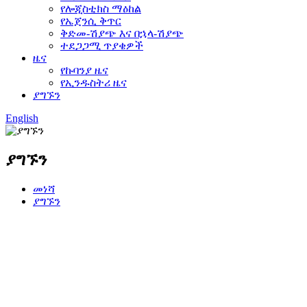
የሎጂስቲክስ ማዕከል
የኤጀንሲ ቅጥር
ቅድመ-ሽያጭ እና በኋላ-ሽያጭ
ተደጋጋሚ ጥያቄዎች
ዜና
የኩባንያ ዜና
የኢንዱስትሪ ዜና
ያግኙን
English
ያግኙን
መነሻ
ያግኙን