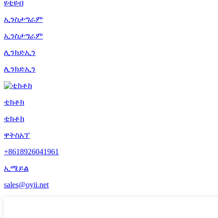
ዩቲዩብ
ኢንስታግራም
ኢንስታግራም
ሊንክድኢን
ሊንክድኢን
ቲክቶክ
ቲክቶክ
ዋትስአፕ
+8618926041961
ኢሜይል
sales@oyii.net