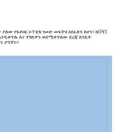
 ያለው የፋይበር ኦፕቲክ ገመድ መፍትሄ እየፈለጉ ከሆነ፣ ከOYI
 እንዲቀጥሉ እና ንግድዎን ወደሚቀጥለው ደረጃ እንዴት
ን ያግኙን።