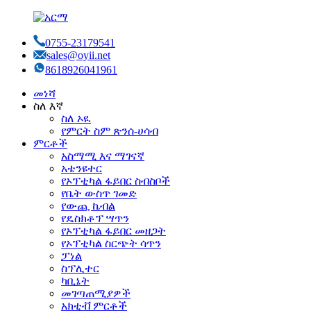
0755-23179541
sales@oyii.net
8618926041961
መነሻ
ስለ እኛ
ስለ ኦዪ
የምርት ስም ጽንሰ-ሀሳብ
ምርቶች
አስማሚ እና ማገናኛ
አቴንዩተር
የኦፕቲካል ፋይበር ስብስቦች
የቤት ውስጥ ገመድ
የውጪ ኬብል
የዴስክቶፕ ሣጥን
የኦፕቲካል ፋይበር መዘጋት
የኦፕቲካል ስርጭት ሳጥን
ፓነል
ስፕሊተር
ካቢኔት
መገጣጠሚያዎች
አክቲቭ ምርቶች