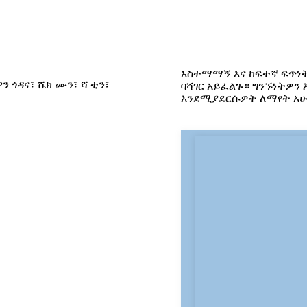
አስተማማኝ እና ከፍተኛ ፍጥነት
ካዋን ጎዳና፣ ሼክ ሙን፣ ሻ ቲን፣
ባሻገር አይፈልጉ። ግንኙነትዎን
እንደሚያደርሱዎት ለማየት አሁ