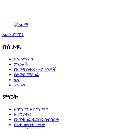
አሁን ያግኙን
ስለ ኦዪ
ስለ አሜሪካ
ምርቶች
የኢንዱስትሪ መፍትሄዎች
የድጋፍ ማዕከል
ዜና
ያግኙን
ምርት
አስማሚ እና ማገናኛ
አቴንዩተር
የኦፕቲካል ፋይበር ስብስቦች
የቤት ውስጥ ገመድ