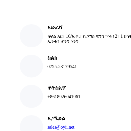
አድራሻ
ክፍል አር፣ 16/ኤፍ.፣ ኪንግስ ዊንግ ፕላዛ 2፣ 1 በ
ኤንቲ፣ ሆንግ ኮንግ
ስልክ
0755-23179541
ዋትስአፕ
+8618926041961
ኢሜይል
sales@oyii.net