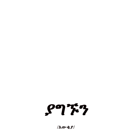
ያግኙን
/እውቂያ/