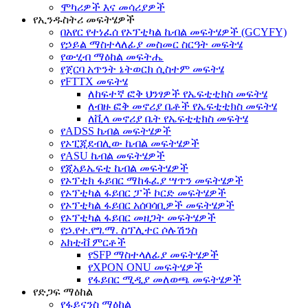
ሞካሪዎች እና መሳሪያዎች
የኢንዱስትሪ መፍትሄዎች
በአየር የተነፈሰ የኦፕቲካል ኬብል መፍትሄዎች (GCYFY)
የኃይል ማስተላለፊያ መስመር ስርዓት መፍትሄ
የውሂብ ማዕከል መፍትሔ
የጀርባ አጥንት ኔትወርክ ሲስተም መፍትሄ
የFTTX መፍትሄ
ለከፍተኛ ፎቅ ህንፃዎች የኤፍቲቲክስ መፍትሄ
ለብዙ ፎቅ መኖሪያ ቤቶች የኤፍቲቲክስ መፍትሄ
ለቪላ መኖሪያ ቤት የኤፍቲቲክስ መፍትሄ
የADSS ኬብል መፍትሄዎች
የኦፒጂደብሊው ኬብል መፍትሄዎች
የASU ኬብል መፍትሄዎች
የጂአይኤፍቲ ኬብል መፍትሄዎች
የኦፕቲክ ፋይበር ማከፋፈያ ሣጥን መፍትሄዎች
የኦፕቲካል ፋይበር ፓች ኮርድ መፍትሄዎች
የኦፕቲካል ፋይበር አሰባሳቢዎች መፍትሄዎች
የኦፕቲካል ፋይበር መዘጋት መፍትሄዎች
የኃ.የተ.የግ.ማ. ስፕሊተር ሶሉሽንስ
አክቲቭ ምርቶች
የSFP ማስተላለፊያ መፍትሄዎች
የXPON ONU መፍትሄዎች
የፋይበር ሚዲያ መለወጫ መፍትሄዎች
የድጋፍ ማዕከል
የፋይናንስ ማዕከል