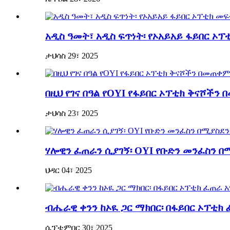
አዲስ ዓመት፣ አዲስ ፍጥነት፡ የኦአይአይ ፋይበር ኦ
ታህሳስ 29፣ 2025
በዚህ የገና በዓል የOYI የፋይበር ኦፕቲክ ቅናሾች
ታህሳስ 23፣ 2025
ሃሎዊን ፈጠራን ሲያገኝ፡ OYI የቡድን መንፈስን በ
ህዳር 04፣ 2025
ብሔራዊ ቀንን ከኦዪ ጋር ማክበር፡ በፋይበር ኦፕቲ
ሴፕቴምበር 30፣ 2025