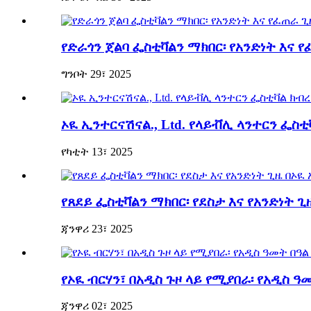
የድራጎን ጀልባ ፌስቲቫልን ማክበር፡ የአንድነት እና
ግንቦት 29፣ 2025
ኦዪ ኢንተርናሽናል., Ltd. የላይቭሊ ላንተርን ፌስቲ
የካቲት 13፣ 2025
የጸደይ ፌስቲቫልን ማክበር፡ የደስታ እና የአንድነት
ጃንዋሪ 23፣ 2025
የኦዪ ብርሃን፣ በአዲስ ጉዞ ላይ የሚያበራ፡ የአዲስ ዓ
ጃንዋሪ 02፣ 2025