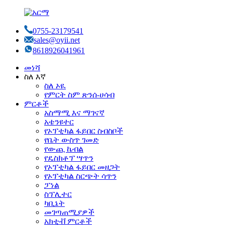
0755-23179541
sales@oyii.net
8618926041961
መነሻ
ስለ እኛ
ስለ ኦዪ
የምርት ስም ጽንሰ-ሀሳብ
ምርቶች
አስማሚ እና ማገናኛ
አቴንዩተር
የኦፕቲካል ፋይበር ስብስቦች
የቤት ውስጥ ገመድ
የውጪ ኬብል
የዴስክቶፕ ሣጥን
የኦፕቲካል ፋይበር መዘጋት
የኦፕቲካል ስርጭት ሳጥን
ፓነል
ስፕሊተር
ካቢኔት
መገጣጠሚያዎች
አክቲቭ ምርቶች