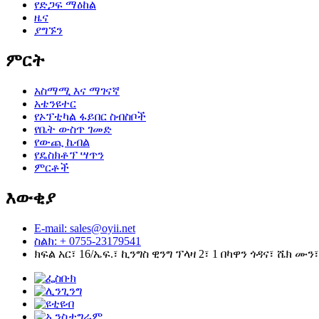
የድጋፍ ማዕከል
ዜና
ያግኙን
ምርት
አስማሚ እና ማገናኛ
አቴንዩተር
የኦፕቲካል ፋይበር ስብስቦች
የቤት ውስጥ ገመድ
የውጪ ኬብል
የዴስክቶፕ ሣጥን
ምርቶች
እውቂያ
E-mail: sales@oyii.net
ስልክ: + 0755-23179541
ክፍል አር፣ 16/ኤፍ.፣ ኪንግስ ዊንግ ፕላዛ 2፣ 1 በካዋን ጎዳና፣ ሼክ ሙን