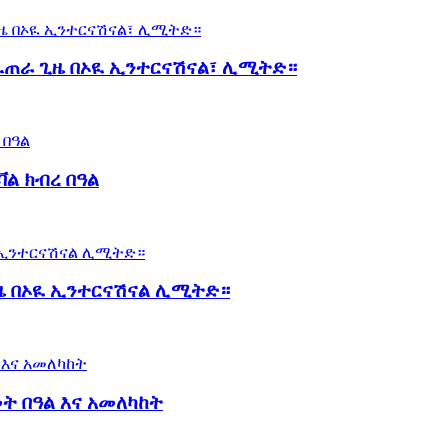
 የፈጠራ ጊዜ በኦዪ ኢንተርናሽናል፣ ሊሚትድ።
ቫል ክብረ በዓል
 ጊዜ በኦዪ ኢንተርናሽናል ሊሚትድ።
መት በዓል እና አመለካከት