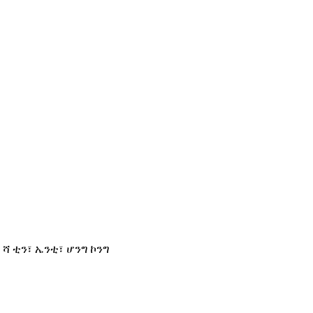
፣ ሻ ቲን፣ ኤንቲ፣ ሆንግ ኮንግ