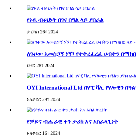
የኦዪ ብሩህነት በገና በዓል ላይ ያበራል
ታህሳስ 26፣ 2024
ለጉዞው አመስጋኝ ነኝ፣ የተትረፈረፈ ሀብትን በማክበ
ህዳር 28፣ 2024
OYI International Ltd በሃፒ ቫሊ የሃሎዊን በዓ
ኦክቶበር 29፣ 2024
የቻይና ብሔራዊ ቀን ታሪክ እና አስፈላጊነት
ኦክቶበር 16፣ 2024