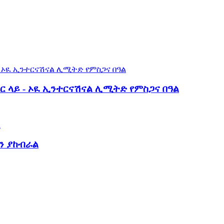
ር ላይ - ኦዪ ኢንተርናሽናል ሊሚትድ የምስጋና በዓል
ልን ያከብራል