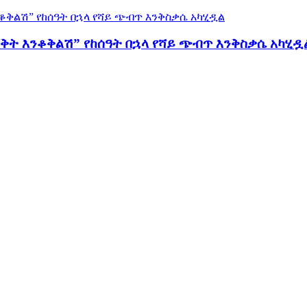
ወቅት እንቆቅልሽ” የከሰዓት በኋላ የሻይ ጭብጥ እንቅስቃሴ አካሂዷ