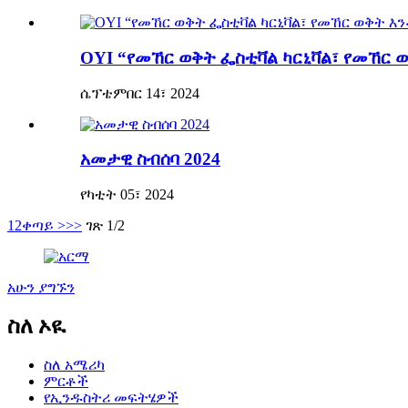
OYI “የመኸር ወቅት ፌስቲቫል ካርኒቫል፣ የመኸር 
ሴፕቴምበር 14፣ 2024
አመታዊ ስብሰባ 2024
የካቲት 05፣ 2024
1
2
ቀጣይ >
>>
ገጽ 1/2
አሁን ያግኙን
ስለ ኦዪ
ስለ አሜሪካ
ምርቶች
የኢንዱስትሪ መፍትሄዎች