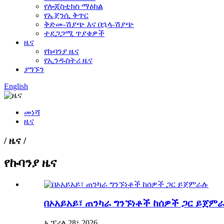
የሎጂስቲክስ ማዕከል
የኤጀንሲ ቅጥር
ቅድመ-ሽያጭ እና በኋላ-ሽያጭ
ተደጋጋሚ ጥያቄዎች
ዜና
የኩባንያ ዜና
የኢንዱስትሪ ዜና
ያግኙን
English
መነሻ
ዜና
/ ዜና /
የኩባንያ ዜና
በኦአይአይ፣ ጠንካራ ግንኙነቶች ከሰዎች ጋር ይጀም
ኤፕሪል 28፣ 2026