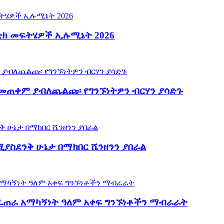
ፕቲክ መፍትሄዎች ኢሉሚኔት 2026
ን በመጠቀም ያብለጨልጩ፡ የግንኙነትዎን ብርሃን ያሳድጉ
ሚያስደንቅ ሁኔታ በማክበር ሼንዘንን ያበራል
ክ ፈጠራ አማካኝነት ዓለም አቀፍ ግንኙነቶችን ማብራራት