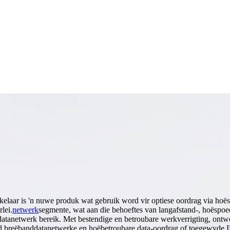
ar is 'n nuwe produk wat gebruik word vir optiese oordrag via hoëspoe
lei.
netwerk
segmente, wat aan die behoeftes van langafstand-, hoëspo
rdatanetwerk bereik. Met bestendige en betroubare werkverrigting, on
heid breëbanddatanetwerke en hoëbetroubare data-oordrag of toegewyde 