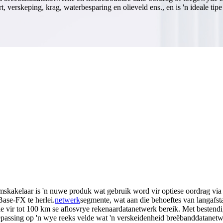
rt, verskeping, krag, waterbesparing en olieveld ens., en is 'n ideale tip
akelaar is 'n nuwe produk wat gebruik word vir optiese oordrag via h
ase-FX te herlei.
netwerk
segmente, wat aan die behoeftes van langafst
 vir tot 100 km se aflosvrye rekenaardatanetwerk bereik. Met bestend
oepassing op 'n wye reeks velde wat 'n verskeidenheid breëbanddatanet