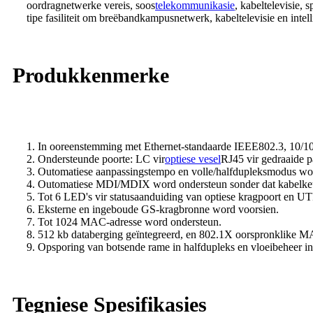
oordragnetwerke vereis, soos
telekommunikasie
, kabeltelevisie, 
tipe fasiliteit om breëbandkampusnetwerk, kabeltelevisie en inte
Produkkenmerke
1. In ooreenstemming met Ethernet-standaarde IEEE802.3, 1
2. Ondersteunde poorte: LC vir
optiese vesel
RJ45 vir gedraaide p
3. Outomatiese aanpassingstempo en volle/halfdupleksmodus wor
4. Outomatiese MDI/MDIX word ondersteun sonder dat kabelkeu
5. Tot 6 LED's vir statusaanduiding van optiese kragpoort en UT
6. Eksterne en ingeboude GS-kragbronne word voorsien.
7. Tot 1024 MAC-adresse word ondersteun.
8. 512 kb databerging geïntegreerd, en 802.1X oorspronklike MA
9. Opsporing van botsende rame in halfdupleks en vloeibeheer i
Tegniese Spesifikasies