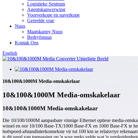
Logistieke Sentrum
Agentskapwerwing
Voorverkope en naverkope
Gereelde vrae
Nuus
Maatskappy Nuus
Bedryfsnuus
Kontak Ons
English
10&100&1000M Media-omskakelaar
10&100&1000M Media-omskakelaar
10&100&1000M Media-omskakelaar
Die 10/100/1000M aanpasbare vinnige Ethernet optiese media-omskakela
wissel en oor 10/100 Base-TX/1000 Base-FX en 1000 Base-FX te her
hoëspoed-afstandinterkonneksie vir tot 100 km se relaisvrye rekenaa
is dit veral van toepassing op 'n wye reeks velde wat 'n verskeiden