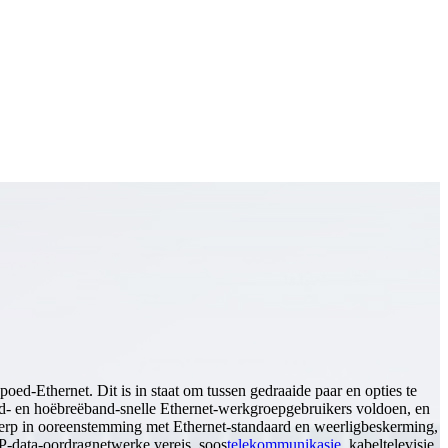
d-Ethernet. Dit is in staat om tussen gedraaide paar en opties te
ed- en hoëbreëband-snelle Ethernet-werkgroepgebruikers voldoen, en
twerp in ooreenstemming met Ethernet-standaard en weerligbeskerming,
IP-data-oordragnetwerke vereis, soos
telekommunikasie
, kabeltelevisie,