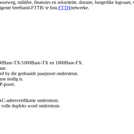
spoorweg, militêre, finansies en sekuriteite, doeane, burgerlike lugvaart,
lligente breëband-FTTB/ te bou.
FTTH
netwerke.
0/100Base-TX/1000Base-TX en 1000Base-FX.
aar.
d by die gedraaide paarpoort ondersteun.
se nodig is.
P-poort.
C-adresverifikasie ondersteun.
n volle dupleks word ondersteun.