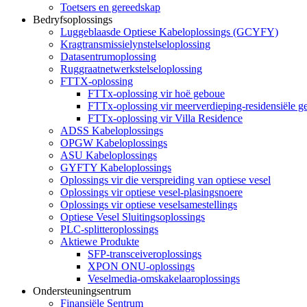
Toetsers en gereedskap
Bedryfsoplossings
Luggeblaasde Optiese Kabeloplossings (GCYFY)
Kragtransmissielynstelseloplossing
Datasentrumoplossing
Ruggraatnetwerkstelseloplossing
FTTX-oplossing
FTTx-oplossing vir hoë geboue
FTTx-oplossing vir meerverdieping-residensiële g
FTTx-oplossing vir Villa Residence
ADSS Kabeloplossings
OPGW Kabeloplossings
ASU Kabeloplossings
GYFTY Kabeloplossings
Oplossings vir die verspreiding van optiese vesel
Oplossings vir optiese vesel-plasingsnoere
Oplossings vir optiese veselsamestellings
Optiese Vesel Sluitingsoplossings
PLC-splitteroplossings
Aktiewe Produkte
SFP-transceiveroplossings
XPON ONU-oplossings
Veselmedia-omskakelaaroplossings
Ondersteuningsentrum
Finansiële Sentrum