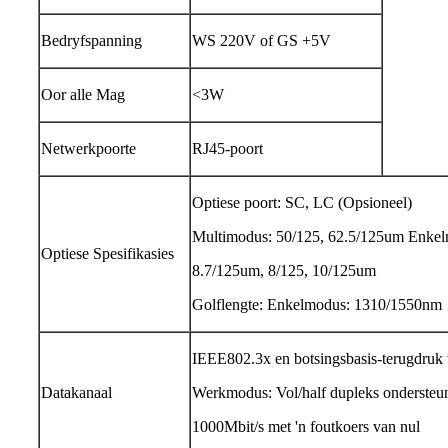
Bedryfspanning
WS 220V of GS +5V
Oor alle Mag
<3W
Netwerkpoorte
RJ45-poort
Optiese poort: SC, LC (Opsioneel)
Multimodus: 50/125, 62.5/125um Enkel
Optiese Spesifikasies
8.7/125um, 8/125, 10/125um
Golflengte: Enkelmodus: 1310/1550nm
IEEE802.3x en botsingsbasis-terugdruk
Datakanaal
Werkmodus: Vol/half dupleks ondersteun
1000Mbit/s met 'n foutkoers van nul