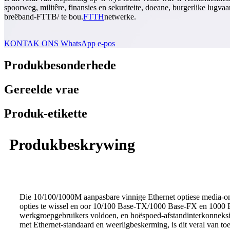
spoorweg, militêre, finansies en sekuriteite, doeane, burgerlike lugvaa
breëband-FTTB/ te bou.
FTTH
netwerke.
KONTAK ONS
WhatsApp
e-pos
Produkbesonderhede
Gereelde vrae
Produk-etikette
Produkbeskrywing
Die 10/100/1000M aanpasbare vinnige Ethernet optiese media-omsk
opties te wissel en oor 10/100 Base-TX/1000 Base-FX en 1000 B
werkgroepgebruikers voldoen, en hoëspoed-afstandinterkonneksie
met Ethernet-standaard en weerligbeskerming, is dit veral van t