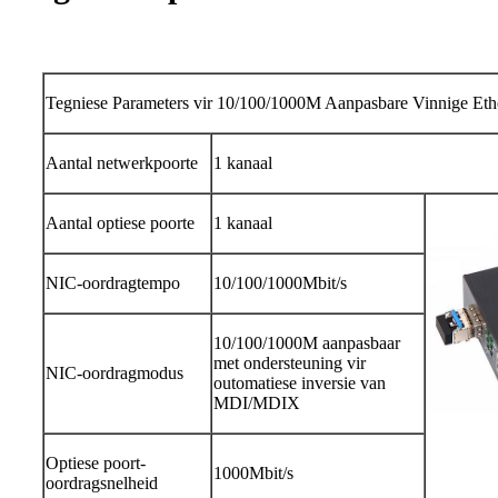
Tegniese Parameters vir 10/100/1000M Aanpasbare Vinnige Eth
Aantal netwerkpoorte
1 kanaal
Aantal optiese poorte
1 kanaal
NIC-oordragtempo
10/100/1000Mbit/s
10/100/1000M aanpasbaar
met ondersteuning vir
NIC-oordragmodus
outomatiese inversie van
MDI/MDIX
Optiese poort-
1000Mbit/s
oordragsnelheid