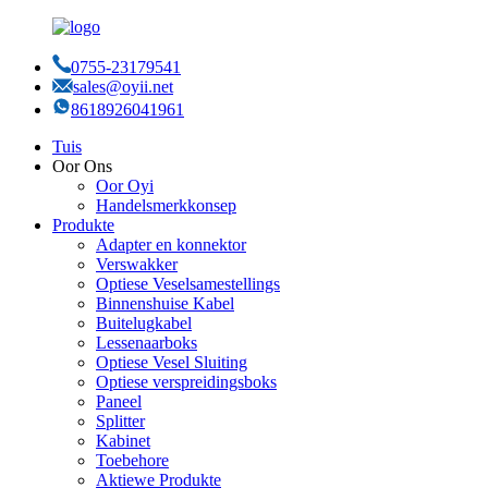
0755-23179541
sales@oyii.net
8618926041961
Tuis
Oor Ons
Oor Oyi
Handelsmerkkonsep
Produkte
Adapter en konnektor
Verswakker
Optiese Veselsamestellings
Binnenshuise Kabel
Buitelugkabel
Lessenaarboks
Optiese Vesel Sluiting
Optiese verspreidingsboks
Paneel
Splitter
Kabinet
Toebehore
Aktiewe Produkte