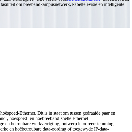
e fasiliteit om breëbandkampusnetwerk, kabeltelevisie en intelligente
oëspoed-Ethernet. Dit is in staat om tussen gedraaide paar en
and-, hoëspoed- en hoëbreëband-snelle Ethernet-
ige en betroubare werkverrigting, ontwerp in ooreenstemming
werke en hoëbetroubare data-oordrag of toegewyde IP-data-