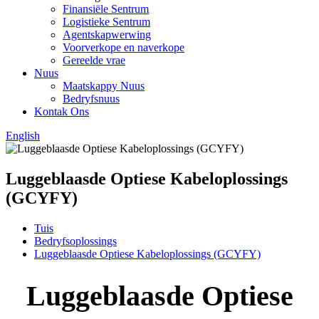
Finansiële Sentrum
Logistieke Sentrum
Agentskapwerwing
Voorverkope en naverkope
Gereelde vrae
Nuus
Maatskappy Nuus
Bedryfsnuus
Kontak Ons
English
Luggeblaasde Optiese Kabeloplossings
(GCYFY)
Tuis
Bedryfsoplossings
Luggeblaasde Optiese Kabeloplossings (GCYFY)
Luggeblaasde Optiese