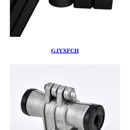
GJYXFCH