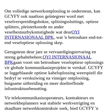
Om volledige netwerkontplooiing te ondersteun, kan
GCYFY ook naatloos geïntegreer word met
veselverspreidingsbokse, splitsingssluitings, optiese
splitters, pleisterkoorde en ander
veselbestuurbykomstighede wat deur
OYI
INTERNASIONAAL BPK
, wat 'n betroubare end-tot-
end veseloptiese oplossing skep.
Gerugsteun deur jare se vervaardigingservaring en
streng gehaltebeheer,
OYI INTERNASIONAAL
BPK
gaan voort om betroubare veseloptiese oplossings
vir globale kommunikasieprojekte te verskaf. GCYFY
se luggeblaasde optiese kabeloplossing weerspieël die
bedryf se verskuiwing na vinniger ontplooiing,
buigsame uitbreiding en meer doeltreffende
infrastruktuurbenutting.
Vir telekommunikasieoperateurs, kontrakteurs en
netwerkbeplanners wat stabiele werkverrigting en
skaalbare netwerkkonstruksie soek, bied GCYFY 'n