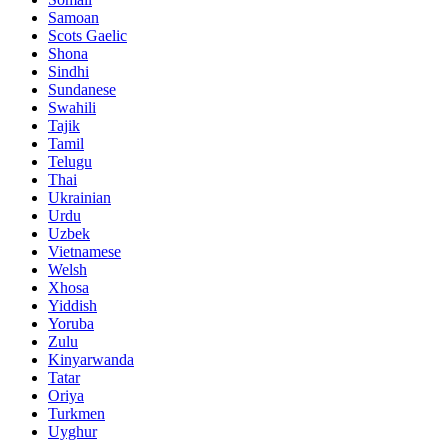
Samoan
Scots Gaelic
Shona
Sindhi
Sundanese
Swahili
Tajik
Tamil
Telugu
Thai
Ukrainian
Urdu
Uzbek
Vietnamese
Welsh
Xhosa
Yiddish
Yoruba
Zulu
Kinyarwanda
Tatar
Oriya
Turkmen
Uyghur