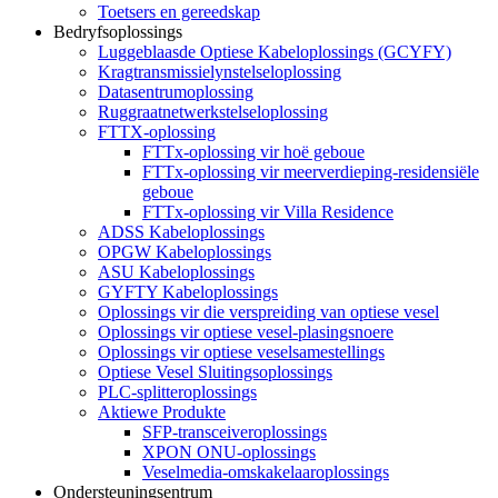
Toetsers en gereedskap
Bedryfsoplossings
Luggeblaasde Optiese Kabeloplossings (GCYFY)
Kragtransmissielynstelseloplossing
Datasentrumoplossing
Ruggraatnetwerkstelseloplossing
FTTX-oplossing
FTTx-oplossing vir hoë geboue
FTTx-oplossing vir meerverdieping-residensiële
geboue
FTTx-oplossing vir Villa Residence
ADSS Kabeloplossings
OPGW Kabeloplossings
ASU Kabeloplossings
GYFTY Kabeloplossings
Oplossings vir die verspreiding van optiese vesel
Oplossings vir optiese vesel-plasingsnoere
Oplossings vir optiese veselsamestellings
Optiese Vesel Sluitingsoplossings
PLC-splitteroplossings
Aktiewe Produkte
SFP-transceiveroplossings
XPON ONU-oplossings
Veselmedia-omskakelaaroplossings
Ondersteuningsentrum