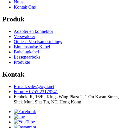
Nuus
Kontak Ons
Produk
Adapter en konnektor
Verswakker
Optiese Veselsamestellings
Binnenshuise Kabel
Buitelugkabel
Lessenaarboks
Produkte
Kontak
E-mail: sales@oyii.net
Foon: + 0755-23179541
Eenheid R, 16/F., Kings Wing Plaza 2, 1 On Kwan Street,
Shek Mun, Sha Tin, NT, Hong Kong