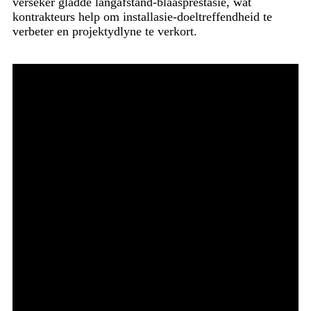
verseker gladde langafstand-blaasprestasie, wat
kontrakteurs help om installasie-doeltreffendheid te
verbeter en projektydlyne te verkort.