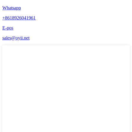
Whatsapp
+8618926041961
E-pos
sales@oyii.net