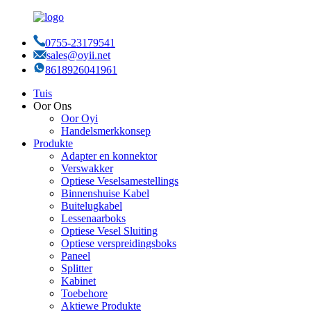
0755-23179541
sales@oyii.net
8618926041961
Tuis
Oor Ons
Oor Oyi
Handelsmerkkonsep
Produkte
Adapter en konnektor
Verswakker
Optiese Veselsamestellings
Binnenshuise Kabel
Buitelugkabel
Lessenaarboks
Optiese Vesel Sluiting
Optiese verspreidingsboks
Paneel
Splitter
Kabinet
Toebehore
Aktiewe Produkte