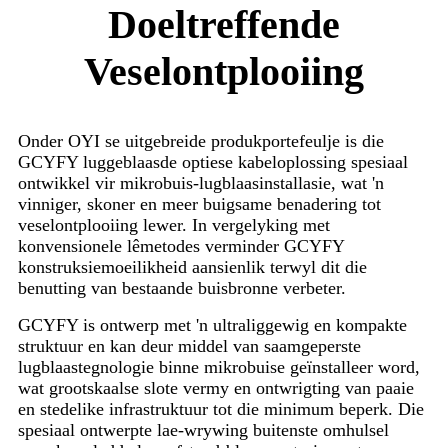
Doeltreffende
Veselontplooiing
Onder OYI se uitgebreide produkportefeulje is die
GCYFY luggeblaasde optiese kabeloplossing spesiaal
ontwikkel vir mikrobuis-lugblaasinstallasie, wat 'n
vinniger, skoner en meer buigsame benadering tot
veselontplooiing lewer. In vergelyking met
konvensionele lêmetodes verminder GCYFY
konstruksiemoeilikheid aansienlik terwyl dit die
benutting van bestaande buisbronne verbeter.
GCYFY is ontwerp met 'n ultraliggewig en kompakte
struktuur en kan deur middel van saamgeperste
lugblaastegnologie binne mikrobuise geïnstalleer word,
wat grootskaalse slote vermy en ontwrigting van paaie
en stedelike infrastruktuur tot die minimum beperk. Die
spesiaal ontwerpte lae-wrywing buitenste omhulsel