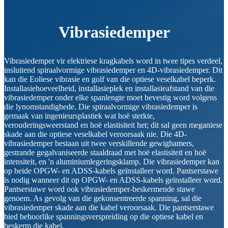
Vibrasiedemper
Vibrasiedemper vir elektriese kragkabels word in twee tipes verdeel,
insluitend spiraalvormige vibrasiedemper en 4D-vibrasiedemper. Dit
kan die Eoliese vibrasie en golf van die optiese veselkabel beperk.
Installasiehoeveelheid, installasieplek en installasieafstand van die
vibrasiedemper onder elke spanlengte moet bevestig word volgens
die lynomstandighede. Die spiraalvormige vibrasiedemper is
gemaak van ingenieursplastiek wat hoë sterkte,
verouderingsweerstand en hoë elastisiteit het; dit sal geen meganiese
skade aan die optiese veselkabel veroorsaak nie. Die 4D-
vibrasiedemper bestaan ​​uit twee verskillende gewighamers,
gestrande gegalvaniseerde staaldraad met hoë elastisiteit en hoë
intensiteit, en 'n aluminiumlegeringsklamp. Die vibrasiedemper kan
op beide OPGW- en ADSS-kabels geïnstalleer word. Pantserstawe
is nodig wanneer dit op OPGW- en ADSS-kabels geïnstalleer word.
Pantserstawe word ook vibrasiedemper-beskermende stawe
genoem. As gevolg van die gekonsentreerde spanning, sal die
vibrasiedemper skade aan die kabel veroorsaak. Die pantserstawe
bied behoorlike spanningsverspreiding op die optiese kabel en
beskerm die kabel.