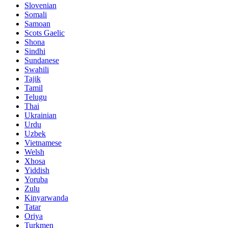
Slovenian
Somali
Samoan
Scots Gaelic
Shona
Sindhi
Sundanese
Swahili
Tajik
Tamil
Telugu
Thai
Ukrainian
Urdu
Uzbek
Vietnamese
Welsh
Xhosa
Yiddish
Yoruba
Zulu
Kinyarwanda
Tatar
Oriya
Turkmen