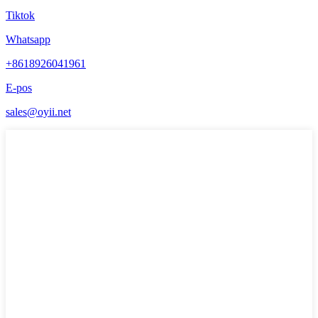
Tiktok
Whatsapp
+8618926041961
E-pos
sales@oyii.net