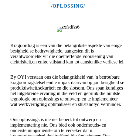
/OPLOSSING/
Kragoordrag is een van die belangrikste aspekte van enige
besigheid se bedrywighede, aangesien
dit is
verantwoordelik vir die doeltreffende voorsiening van
elektrisiteit,
en enige stilstand kan tot aansienlike verliese lei.
By OYI verstaan ​​ons die belangrikheid van 'n betroubare
kragoordragstelsel en
die impak daarvan op jou besigheid se
produktiwiteit,
sekuriteit en die slotsom. Ons span kundiges
het uitgebreide ervaring in die veld en gebruik die nuutste
tegnologie om oplossings te ontwerp en te implementeer
wat werkverrigting optimaliseer en stilstandtyd verminder.
Ons oplossings is nie net beperk tot ontwerp en
implementering nie. Ons bied ook onderhouds- en
ondersteuningsdienste om te verseker dat u
kragoordragstelsel doeltreffend bly funksioneer. Ons