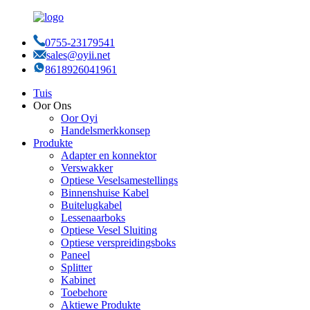
0755-23179541
sales@oyii.net
8618926041961
Tuis
Oor Ons
Oor Oyi
Handelsmerkkonsep
Produkte
Adapter en konnektor
Verswakker
Optiese Veselsamestellings
Binnenshuise Kabel
Buitelugkabel
Lessenaarboks
Optiese Vesel Sluiting
Optiese verspreidingsboks
Paneel
Splitter
Kabinet
Toebehore
Aktiewe Produkte