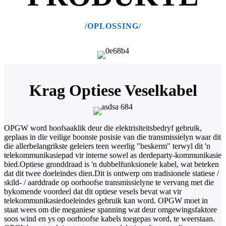
/OPLOSSING/
Krag Optiese Veselkabel
OPGW word hoofsaaklik deur die elektrisiteitsbedryf gebruik,
geplaas in die veilige boonste posisie van die transmissielyn waar dit
die allerbelangrikste geleiers teen weerlig "beskerm" terwyl dit 'n
telekommunikasiepad vir interne sowel as derdeparty-kommunikasie
bied.
Optiese gronddraad is 'n dubbelfunksionele kabel, wat beteken
dat dit twee doeleindes dien.
Dit is ontwerp om tradisionele statiese /
skild- / aarddrade op oorhoofse transmissielyne te vervang met die
bykomende voordeel dat dit optiese vesels bevat wat vir
telekommunikasiedoeleindes gebruik kan word. OPGW moet in
staat wees om die meganiese spanning wat deur omgewingsfaktore
soos wind en ys op oorhoofse kabels toegepas word, te weerstaan.