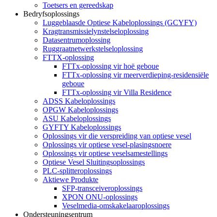
Toetsers en gereedskap
Bedryfsoplossings
Luggeblaasde Optiese Kabeloplossings (GCYFY)
Kragtransmissielynstelseloplossing
Datasentrumoplossing
Ruggraatnetwerkstelseloplossing
FTTX-oplossing
FTTx-oplossing vir hoë geboue
FTTx-oplossing vir meerverdieping-residensiële
geboue
FTTx-oplossing vir Villa Residence
ADSS Kabeloplossings
OPGW Kabeloplossings
ASU Kabeloplossings
GYFTY Kabeloplossings
Oplossings vir die verspreiding van optiese vesel
Oplossings vir optiese vesel-plasingsnoere
Oplossings vir optiese veselsamestellings
Optiese Vesel Sluitingsoplossings
PLC-splitteroplossings
Aktiewe Produkte
SFP-transceiveroplossings
XPON ONU-oplossings
Veselmedia-omskakelaaroplossings
Ondersteuningsentrum