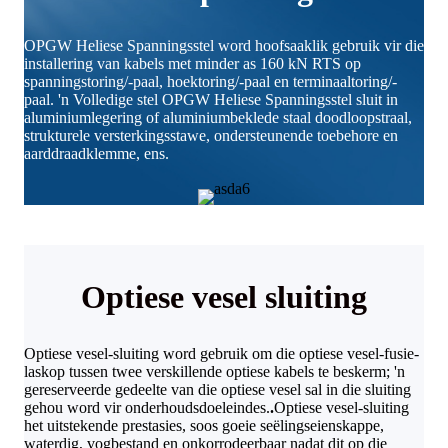
OPGW Heliese Spanningsstel word hoofsaaklik gebruik vir die
installering van kabels met minder as 160 kN RTS op
spanningstoring/-paal, hoektoring/-paal en terminaaltoring/-
paal. 'n Volledige stel OPGW Heliese Spanningsstel sluit in
aluminiumlegering of aluminiumbeklede staal doodloopstraal,
strukturele versterkingsstawe, ondersteunende toebehore en
aarddraadklemme, ens.
Optiese vesel sluiting
Optiese vesel-sluiting word gebruik om die optiese vesel-fusie-
laskop tussen twee verskillende optiese kabels te beskerm; 'n
gereserveerde gedeelte van die optiese vesel sal in die sluiting
gehou word vir onderhoudsdoeleindes.
.
Optiese vesel-sluiting
het uitstekende prestasies, soos goeie seëlingseienskappe,
waterdig, vogbestand en onkorrodeerbaar nadat dit op die