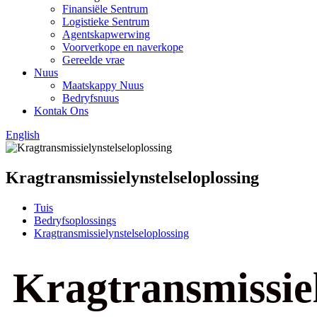
Finansiële Sentrum
Logistieke Sentrum
Agentskapwerwing
Voorverkope en naverkope
Gereelde vrae
Nuus
Maatskappy Nuus
Bedryfsnuus
Kontak Ons
English
Kragtransmissielynstelseloplossing
Tuis
Bedryfsoplossings
Kragtransmissielynstelseloplossing
Kragtransmissiel