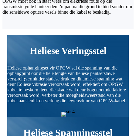
OPGW moet ook in staat wees om elektriese foute op die
transmissielyn te hanteer deur 'n pad na die grond te bied sonder om
die sensitiewe optiese vesels binne die kabel te beskadig.
Heliese Veringsstel
Heliese ophangingset vir OPGW sal die spanning van die
ophangpunt oor die hele lengte van heliese pantserstawe
versprei.
;
verminder statiese druk en dinamiese spanning wat
deur Eoliese vibrasie veroorsaak word, effektief; om OPGW-
kabel te beskerm teen die skade wat deur bogenoemde faktore
veroorsaak word, verbeter die moegheidsweerstand van die
kabel aansienlik en verleng die lewensduur van OPGW-kabel
Heliese Spanningsstel