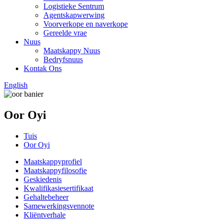
Logistieke Sentrum
Agentskapwerwing
Voorverkope en naverkope
Gereelde vrae
Nuus
Maatskappy Nuus
Bedryfsnuus
Kontak Ons
English
Oor Oyi
Tuis
Oor Oyi
Maatskappyprofiel
Maatskappyfilosofie
Geskiedenis
Kwalifikasiesertifikaat
Gehaltebeheer
Samewerkingsvennote
Kliëntverhale