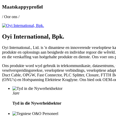
Maatskappyprofiel
/ Oor ons /
Oyi International, Bpk.
Oyi International., Ltd. is 'n dinamiese en innoverende veseloptiese 
produkte en oplossings aan besighede en individue regoor die wêreld
en die verskaffing van hoëgehalte produkte en dienste. Ons voer ons 
Ons produkte word wyd gebruik in telekommunikasie, datasentrums, CAT
veselverspreidingsreekse, veseloptiese verbindings, veseloptiese ad
Duct Cable, OPGW, Fast Connector, PLC Splitter, Closure, FTTH Box
(ONU's) en Hoëspanning Elektriese Kraglyne. Ons bied ook OEM-ontwer
Jare
Tyd in die Nywerheidsektor