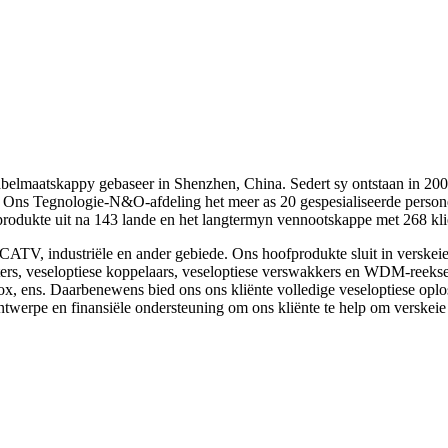
kabelmaatskappy gebaseer in Shenzhen, China. Sedert sy ontstaan ​​in 2
. Ons Tegnologie-N&O-afdeling het meer as 20 gespesialiseerde person
produkte uit na 143 lande en het langtermyn vennootskappe met 268 kli
V, industriële en ander gebiede. Ons hoofprodukte sluit in verskeie ti
apters, veseloptiese koppelaars, veseloptiese verswakkers en WDM-reek
, ens. Daarbenewens bied ons ons kliënte volledige veseloptiese opl
pe en finansiële ondersteuning om ons kliënte te help om verskeie pl