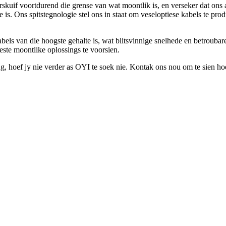
skuif voortdurend die grense van wat moontlik is, en verseker dat ons 
 is. Ons spitstegnologie stel ons in staat om veseloptiese kabels te pro
abels van die hoogste gehalte is, wat blitsvinnige snelhede en betrou
este moontlike oplossings te voorsien.
g, hoef jy nie verder as OYI te soek nie. Kontak ons ​​nou om te sien h