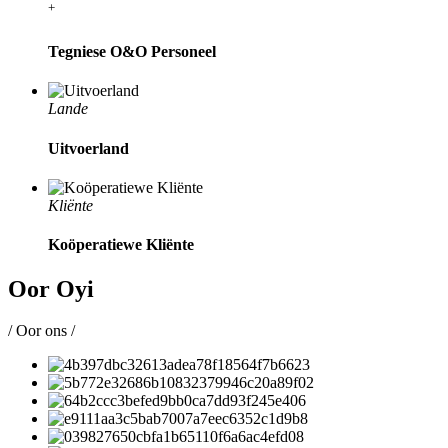
+
Tegniese O&O Personeel
Lande
Uitvoerland
Kliënte
Koöperatiewe Kliënte
Oor Oyi
/ Oor ons /