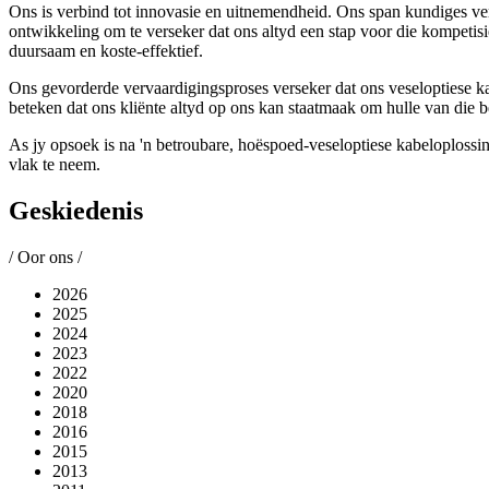
Ons is verbind tot innovasie en uitnemendheid. Ons span kundiges ver
ontwikkeling om te verseker dat ons altyd een stap voor die kompetisie
duursaam en koste-effektief.
Ons gevorderde vervaardigingsproses verseker dat ons veseloptiese k
beteken dat ons kliënte altyd op ons kan staatmaak om hulle van die b
As jy opsoek is na 'n betroubare, hoëspoed-veseloptiese kabeloplossin
vlak te neem.
Geskiedenis
/ Oor ons /
2026
2025
2024
2023
2022
2020
2018
2016
2015
2013