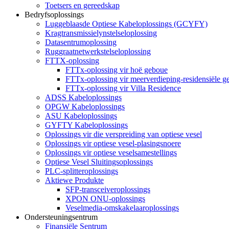
Toetsers en gereedskap
Bedryfsoplossings
Luggeblaasde Optiese Kabeloplossings (GCYFY)
Kragtransmissielynstelseloplossing
Datasentrumoplossing
Ruggraatnetwerkstelseloplossing
FTTX-oplossing
FTTx-oplossing vir hoë geboue
FTTx-oplossing vir meerverdieping-residensiële g
FTTx-oplossing vir Villa Residence
ADSS Kabeloplossings
OPGW Kabeloplossings
ASU Kabeloplossings
GYFTY Kabeloplossings
Oplossings vir die verspreiding van optiese vesel
Oplossings vir optiese vesel-plasingsnoere
Oplossings vir optiese veselsamestellings
Optiese Vesel Sluitingsoplossings
PLC-splitteroplossings
Aktiewe Produkte
SFP-transceiveroplossings
XPON ONU-oplossings
Veselmedia-omskakelaaroplossings
Ondersteuningsentrum
Finansiële Sentrum