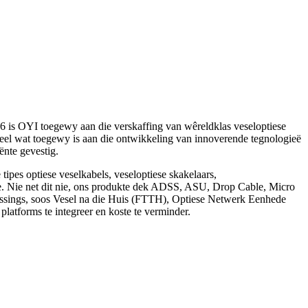
006 is OYI toegewy aan die verskaffing van wêreldklas veseloptiese
eel wat toegewy is aan die ontwikkeling van innoverende tegnologieë
ënte gevestig.
pes optiese veselkabels, veseloptiese skakelaars,
se. Nie net dit nie, ons produkte dek ADSS, ASU, Drop Cable, Micro
ossings, soos Vesel na die Huis (FTTH), Optiese Netwerk Eenhede
atforms te integreer en koste te verminder.