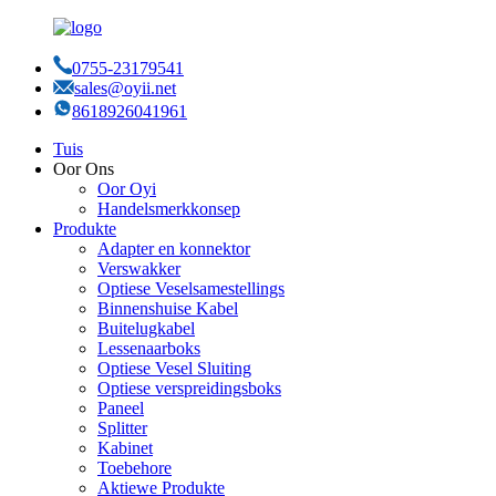
0755-23179541
sales@oyii.net
8618926041961
Tuis
Oor Ons
Oor Oyi
Handelsmerkkonsep
Produkte
Adapter en konnektor
Verswakker
Optiese Veselsamestellings
Binnenshuise Kabel
Buitelugkabel
Lessenaarboks
Optiese Vesel Sluiting
Optiese verspreidingsboks
Paneel
Splitter
Kabinet
Toebehore
Aktiewe Produkte