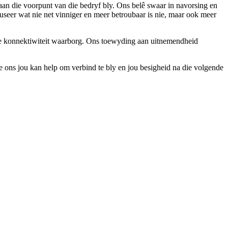
aan die voorpunt van die bedryf bly. Ons belê swaar in navorsing en
duseer wat nie net vinniger en meer betroubaar is nie, maar ook meer
bare konnektiwiteit waarborg. Ons toewyding aan uitnemendheid
oe ons jou kan help om verbind te bly en jou besigheid na die volgende