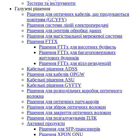
Тестери та інструменти
Галузеві рішення
Рішення для оптичних кабелів, що продуваються
повітрям (GCYFY)
Рішення системи ліній електропередачі
Рішення для центрів обробки даних
Рішення для магістральної мережевої системи
Рішення FTTX
Рішення FTTx для висотних будівель
Рішення FTTx для багатоповерхових
житлових будинків
Рішення FTTx для вілл-резиденцій
Кабельні рішення ADSS
Рішення для кабелів OPGW
Кабельні рішення ASU
Кабельні рішення GYFTY
Рішення для розподільчих коробок оптичного
волокна
Рішення для оптичних патч-кордів
Рішення для збірок оптичних волокон
Рішення для закриття оптичних волокон
Рішення для розгалужувачів ПЛК
Активні продукти
Рішення для SFP-трансиверів
Рішення XPON ONU