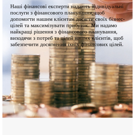
Наші фінансові експерти надають індивідуальні
послуги з фінансового планування, щоб
допомогти нашим клієнтам досягти своїх бізнес-
цілей та максимізувати прибуток. Ми надамо
найкращі рішення з фінансового планування,
виходячи з потреб та цілей наших клієнтів, щоб
забезпечити досягнення їхніх фінансових цілей.