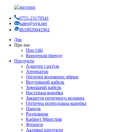
0755-23179541
sales@oyii.net
8618926041961
Дім
Про нас
Про Ойі
Концепція бренду
Продукти
Адаптер і роз'єм
Атенюатор
Оптичні волоконні збірки
Внутрішній кабель
Зовнішній кабель
Настільна коробка
Закриття оптичного волокна
Оптична розподільна коробка
Панель
Роздільник
Кабінет Міністрів
Фітинги
Активні продукти