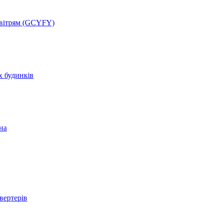
овітрям (GCYFY)
х будинків
на
вертерів