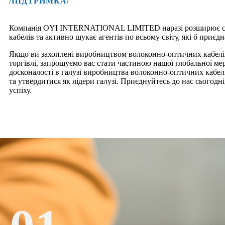
/ПІДТРИМКА/
Компанія OYI INTERNATIONAL LIMITED наразі розширює сво
кабелів та активно шукає агентів по всьому світу, які б приєд
Якщо ви захоплені виробництвом волоконно-оптичних кабелів
торгівлі, запрошуємо вас стати частиною нашої глобальної м
досконалості в галузі виробництва волоконно-оптичних кабе
та утвердитися як лідери галузі. Приєднуйтесь до нас сьогодн
успіху.