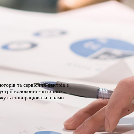
юторів та сервісних центрів з
дустрії волоконно-оптичних
ожуть співпрацювати з нами