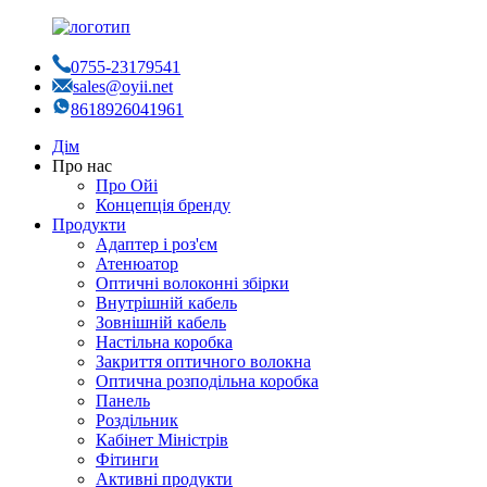
0755-23179541
sales@oyii.net
8618926041961
Дім
Про нас
Про Ойі
Концепція бренду
Продукти
Адаптер і роз'єм
Атенюатор
Оптичні волоконні збірки
Внутрішній кабель
Зовнішній кабель
Настільна коробка
Закриття оптичного волокна
Оптична розподільна коробка
Панель
Роздільник
Кабінет Міністрів
Фітинги
Активні продукти