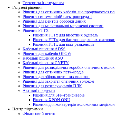
Тестери та інструменти
Галузеві рішення
Рішення для оптичних кабелів, що продуваються п
Рішення системи ліній електропередачі
Рішення для центрів обробки даних
Рішення для магістральної мережевої системи
Рішення FTTX
Рішення FTTx для висотних будівель
Рішення FTTx для багатоповерхових житлови
Рішення FTTx для вілл-резиденцій
Кабельні рішення ADSS
Рішення для кабелів OPGW
Кабельні рішення ASU
Кабельні рішення GYFTY
Рішення для розподільчих коробок оптичного волок
Рішення для оптичних патч-кордів
Рішення для збірок оптичних волокон
Рішення для закриття оптичних волокон
Рішення для розгалужувачів ПЛК
Активні продукти
Рішення для SFP-трансиверів
Рішення XPON ONU
Рішення для конвертерів волоконних медіакон
Центр підтримки
Фінансовий центр