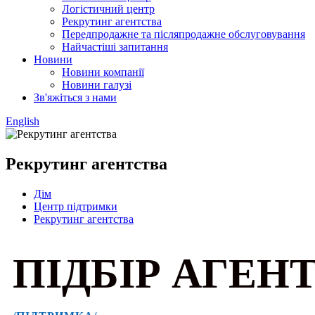
Логістичний центр
Рекрутинг агентства
Передпродажне та післяпродажне обслуговування
Найчастіші запитання
Новини
Новини компанії
Новини галузі
Зв'яжіться з нами
English
Рекрутинг агентства
Дім
Центр підтримки
Рекрутинг агентства
ПІДБІР АГЕН