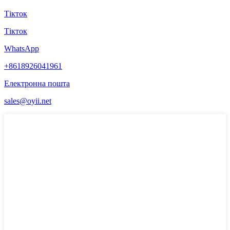
Тікток
Тікток
WhatsApp
+8618926041961
Електронна пошта
sales@oyii.net