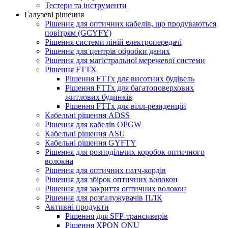
Тестери та інструменти
Галузеві рішення
Рішення для оптичних кабелів, що продуваються
повітрям (GCYFY)
Рішення системи ліній електропередачі
Рішення для центрів обробки даних
Рішення для магістральної мережевої системи
Рішення FTTX
Рішення FTTx для висотних будівель
Рішення FTTx для багатоповерхових
житлових будинків
Рішення FTTx для вілл-резиденцій
Кабельні рішення ADSS
Рішення для кабелів OPGW
Кабельні рішення ASU
Кабельні рішення GYFTY
Рішення для розподільчих коробок оптичного
волокна
Рішення для оптичних патч-кордів
Рішення для збірок оптичних волокон
Рішення для закриття оптичних волокон
Рішення для розгалужувачів ПЛК
Активні продукти
Рішення для SFP-трансиверів
Рішення XPON ONU