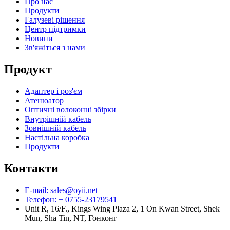
Про нас
Продукти
Галузеві рішення
Центр підтримки
Новини
Зв'яжіться з нами
Продукт
Адаптер і роз'єм
Атенюатор
Оптичні волоконні збірки
Внутрішній кабель
Зовнішній кабель
Настільна коробка
Продукти
Контакти
E-mail: sales@oyii.net
Телефон: + 0755-23179541
Unit R, 16/F., Kings Wing Plaza 2, 1 On Kwan Street, Shek
Mun, Sha Tin, NT, Гонконг