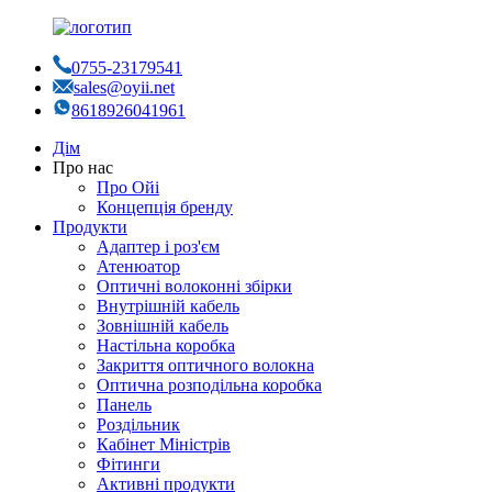
0755-23179541
sales@oyii.net
8618926041961
Дім
Про нас
Про Ойі
Концепція бренду
Продукти
Адаптер і роз'єм
Атенюатор
Оптичні волоконні збірки
Внутрішній кабель
Зовнішній кабель
Настільна коробка
Закриття оптичного волокна
Оптична розподільна коробка
Панель
Роздільник
Кабінет Міністрів
Фітинги
Активні продукти