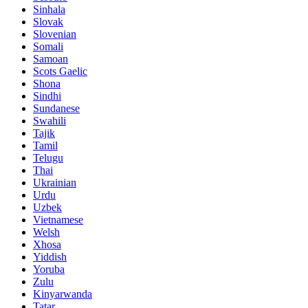
Sinhala
Slovak
Slovenian
Somali
Samoan
Scots Gaelic
Shona
Sindhi
Sundanese
Swahili
Tajik
Tamil
Telugu
Thai
Ukrainian
Urdu
Uzbek
Vietnamese
Welsh
Xhosa
Yiddish
Yoruba
Zulu
Kinyarwanda
Tatar