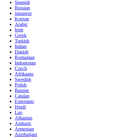
Spanish
Russian
Japanese
Korean
Arabic
Irish
Greek
Turkish
Italian
Danish
Romanian
Indonesian
Czech
Afrikaans
Swedish
Polish
Basque
Catalan
Esperanto
Hindi
Lao
Albanian
Amharic
Armenian
Azerbaijani