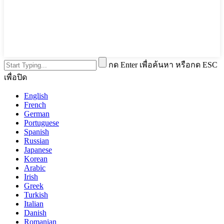
กด Enter เพื่อค้นหา หรือกด ESC
เพื่อปิด
English
French
German
Portuguese
Spanish
Russian
Japanese
Korean
Arabic
Irish
Greek
Turkish
Italian
Danish
Romanian