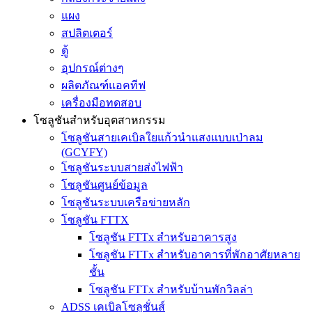
แผง
สปลิตเตอร์
ตู้
อุปกรณ์ต่างๆ
ผลิตภัณฑ์แอคทีฟ
เครื่องมือทดสอบ
โซลูชันสำหรับอุตสาหกรรม
โซลูชันสายเคเบิลใยแก้วนำแสงแบบเป่าลม
(GCYFY)
โซลูชันระบบสายส่งไฟฟ้า
โซลูชันศูนย์ข้อมูล
โซลูชันระบบเครือข่ายหลัก
โซลูชัน FTTX
โซลูชัน FTTx สำหรับอาคารสูง
โซลูชัน FTTx สำหรับอาคารที่พักอาศัยหลาย
ชั้น
โซลูชัน FTTx สำหรับบ้านพักวิลล่า
ADSS เคเบิลโซลูชั่นส์