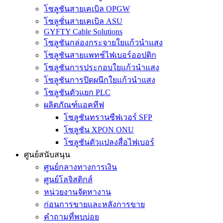
โซลูชันสายเคเบิล OPGW
โซลูชั่นสายเคเบิล ASU
GYFTY Cable Solutions
โซลูชันกล่องกระจายใยแก้วนำแสง
โซลูชันสายแพทช์ไฟเบอร์ออปติก
โซลูชันการประกอบใยแก้วนำแสง
โซลูชันการปิดผนึกใยแก้วนำแสง
โซลูชันตัวแยก PLC
ผลิตภัณฑ์แอคทีฟ
โซลูชันทรานซีฟเวอร์ SFP
โซลูชัน XPON ONU
โซลูชันตัวแปลงสื่อไฟเบอร์
ศูนย์สนับสนุน
ศูนย์กลางทางการเงิน
ศูนย์โลจิสติกส์
หน่วยงานจัดหางาน
ก่อนการขายและหลังการขาย
คำถามที่พบบ่อย