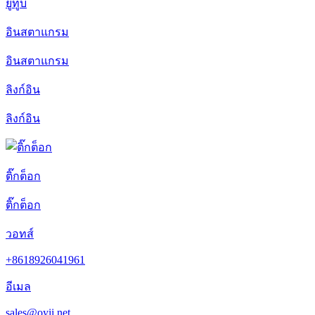
ยูทูบ
อินสตาแกรม
อินสตาแกรม
ลิงก์อิน
ลิงก์อิน
ติ๊กต็อก
ติ๊กต็อก
วอทส์
+8618926041961
อีเมล
sales@oyii.net