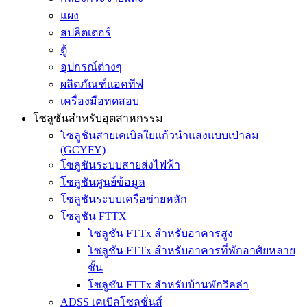
แผง
สปลิตเตอร์
ตู้
อุปกรณ์ต่างๆ
ผลิตภัณฑ์แอคทีฟ
เครื่องมือทดสอบ
โซลูชันสำหรับอุตสาหกรรม
โซลูชันสายเคเบิลใยแก้วนำแสงแบบเป่าลม
(GCYFY)
โซลูชันระบบสายส่งไฟฟ้า
โซลูชันศูนย์ข้อมูล
โซลูชันระบบเครือข่ายหลัก
โซลูชัน FTTX
โซลูชัน FTTx สำหรับอาคารสูง
โซลูชัน FTTx สำหรับอาคารที่พักอาศัยหลาย
ชั้น
โซลูชัน FTTx สำหรับบ้านพักวิลล่า
ADSS เคเบิลโซลูชั่นส์