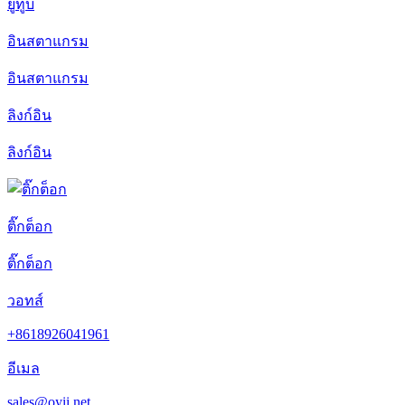
ยูทูบ
อินสตาแกรม
อินสตาแกรม
ลิงก์อิน
ลิงก์อิน
ติ๊กต็อก
ติ๊กต็อก
วอทส์
+8618926041961
อีเมล
sales@oyii.net