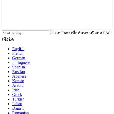
กด Enter เพื่อค้นหา หรือกด ESC
เพื่อปิด
English
French
German
Portuguese
Spanish
Russian
Japanese
Korean
Arabic
Irish
Greek
Turkish
Italian
Danish
Romanian