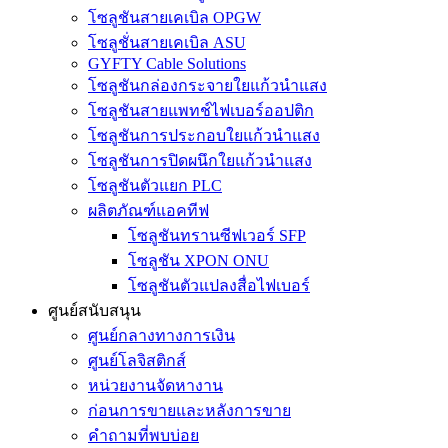
โซลูชันสายเคเบิล OPGW
โซลูชั่นสายเคเบิล ASU
GYFTY Cable Solutions
โซลูชันกล่องกระจายใยแก้วนำแสง
โซลูชันสายแพทช์ไฟเบอร์ออปติก
โซลูชันการประกอบใยแก้วนำแสง
โซลูชันการปิดผนึกใยแก้วนำแสง
โซลูชันตัวแยก PLC
ผลิตภัณฑ์แอคทีฟ
โซลูชันทรานซีฟเวอร์ SFP
โซลูชัน XPON ONU
โซลูชันตัวแปลงสื่อไฟเบอร์
ศูนย์สนับสนุน
ศูนย์กลางทางการเงิน
ศูนย์โลจิสติกส์
หน่วยงานจัดหางาน
ก่อนการขายและหลังการขาย
คำถามที่พบบ่อย