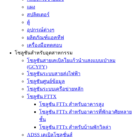
แผง
สปลิตเตอร์
ตู้
อุปกรณ์ต่างๆ
ผลิตภัณฑ์แอคทีฟ
เครื่องมือทดสอบ
โซลูชันสำหรับอุตสาหกรรม
โซลูชันสายเคเบิลใยแก้วนำแสงแบบเป่าลม
(GCYFY)
โซลูชันระบบสายส่งไฟฟ้า
โซลูชันศูนย์ข้อมูล
โซลูชันระบบเครือข่ายหลัก
โซลูชัน FTTX
โซลูชัน FTTx สำหรับอาคารสูง
โซลูชัน FTTx สำหรับอาคารที่พักอาศัยหลาย
ชั้น
โซลูชัน FTTx สำหรับบ้านพักวิลล่า
ADSS เคเบิลโซลูชั่นส์