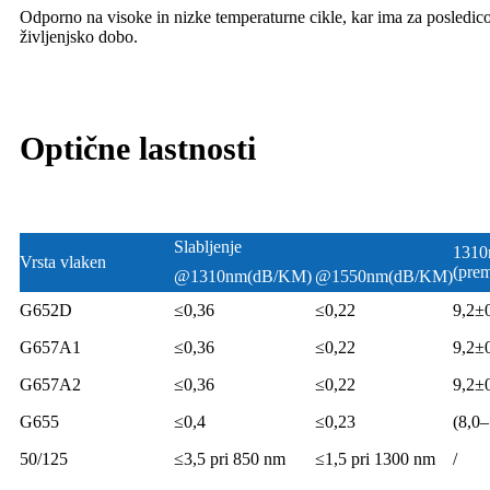
Odporno na visoke in nizke temperaturne cikle, kar ima za posledico 
življenjsko dobo.
Optične lastnosti
Slabljenje
131
Vrsta vlaken
(prem
@1310nm(dB/KM)
@1550nm(dB/KM)
G652D
≤0,36
≤0,22
9,2±
G657A1
≤0,36
≤0,22
9,2±
G657A2
≤0,36
≤0,22
9,2±
G655
≤0,4
≤0,23
(8,0–
50/125
≤3,5 pri 850 nm
≤1,5 pri 1300 nm
/