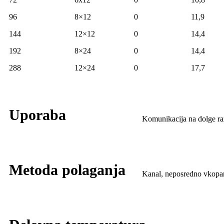
96
8×12
0
11,9
144
12×12
0
14,4
192
8×24
0
14,4
288
12×24
0
17,7
Uporaba
Komunikacija na dolge ra
Metoda polaganja
Kanal, neposredno vkopa