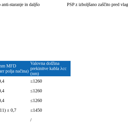
anti-staranje in daljšo
PSP z izboljšano zaščito pred vla
Valovna dolžina
0nm MFD
prekinitve kabla λcc
er polja načina)
(nm)
0,4
≤1260
0,4
≤1260
0,4
≤1260
11) ± 0,7
≤1450
/