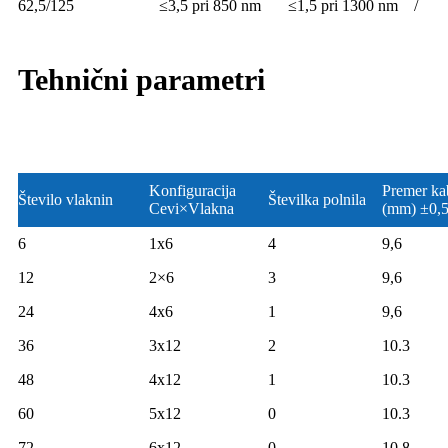
62,5/125
≤3,5 pri 850 nm
≤1,5 pri 1300 nm
/
Tehnični parametri
Konfiguracija
Premer ka
Število vlaknin
Številka polnila
Cevi×Vlakna
(mm) ±0,
6
1x6
4
9,6
12
2×6
3
9,6
24
4x6
1
9,6
36
3x12
2
10.3
48
4x12
1
10.3
60
5x12
0
10.3
72
6x12
0
10,8