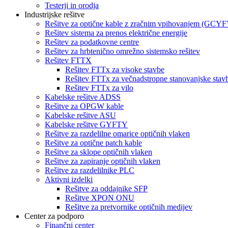
Testerji in orodja
Industrijske rešitve
Rešitve za optične kable z zračnim vpihovanjem (GCY
Rešitev sistema za prenos električne energije
Rešitev za podatkovne centre
Rešitev za hrbtenično omrežno sistemsko rešitev
Rešitev FTTX
Rešitev FTTx za visoke stavbe
Rešitev FTTx za večnadstropne stanovanjske stav
Rešitev FTTx za vilo
Kabelske rešitve ADSS
Rešitve za OPGW kable
Kabelske rešitve ASU
Kabelske rešitve GYFTY
Rešitve za razdelilne omarice optičnih vlaken
Rešitve za optične patch kable
Rešitve za sklope optičnih vlaken
Rešitve za zapiranje optičnih vlaken
Rešitve za razdelilnike PLC
Aktivni izdelki
Rešitve za oddajnike SFP
Rešitve XPON ONU
Rešitve za pretvornike optičnih medijev
Center za podporo
Finančni center