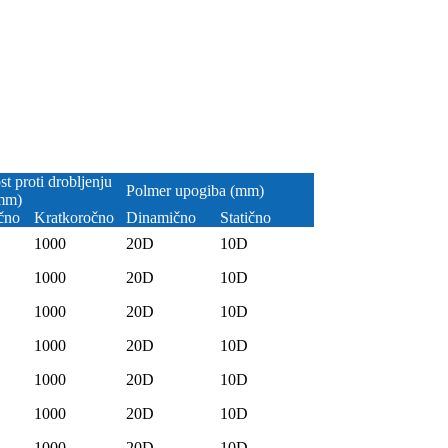
t proti drobljenju
Polmer upogiba (mm)
mm)
čno
Kratkoročno
Dinamično
Statično
1000
20D
10D
1000
20D
10D
1000
20D
10D
1000
20D
10D
1000
20D
10D
1000
20D
10D
1000
20D
10D