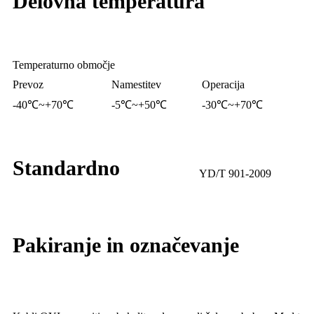
Delovna temperatura
Temperaturno območje
Prevoz
Namestitev
Operacija
-40℃~+70℃
-5℃~+50℃
-30℃~+70℃
Standardno
YD/T 901-2009
Pakiranje in označevanje