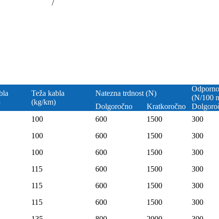
/
Odpornos
bla
Teža kabla
Natezna trdnost (N)
(N/100 
5
(kg/km)
Dolgoročno
Kratkoročno
Dolgoro
100
600
1500
300
100
600
1500
300
100
600
1500
300
115
600
1500
300
115
600
1500
300
115
600
1500
300
135
800
2000
300