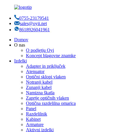
0755-23179541
sales@oyii.net
8618926041961
Domov
O nas
O podjetju Oyi
Koncept blagovne znamke
Izdelki
Adapter in priključek
Atenuator
Optični sklopi vlaken
Notranji kabel
Zunanji kabel
Namizna škatla
Zaprtje optičnih vlaken
Optična razdelilna omarica
Panel
Razdelilnik
Kabinet
Armature
Aktivni izdelki