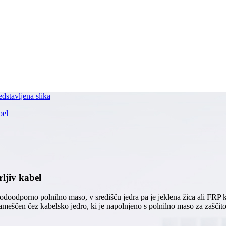
rljiv kabel
oodporno polnilno maso, v središču jedra pa je jeklena žica ali FRP kot
ameščen čez kabelsko jedro, ki je napolnjeno s polnilno maso za zašč