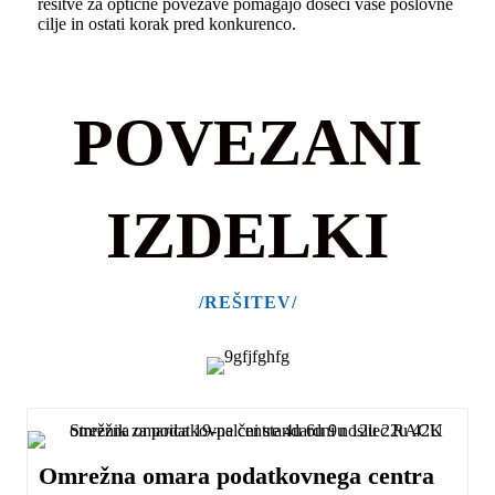
rešitve za optične povezave pomagajo doseči vaše poslovne
cilje in ostati korak pred konkurenco.
POVEZANI
IZDELKI
/REŠITEV/
Omrežna omara podatkovnega centra