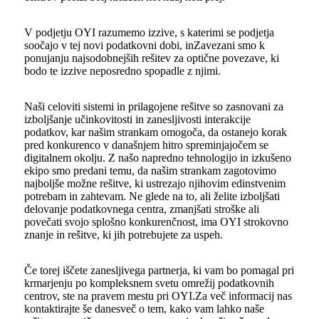
V podjetju OYI razumemo izzive, s katerimi se podjetja
soočajo v tej novi podatkovni dobi, in
Zavezani smo k
ponujanju najsodobnejših rešitev za optične povezave, ki
bodo te izzive neposredno spopadle z njimi.
Naši celoviti sistemi in prilagojene rešitve so zasnovani za
izboljšanje učinkovitosti in zanesljivosti interakcije
podatkov, kar našim strankam omogoča, da ostanejo korak
pred konkurenco v današnjem hitro spreminjajočem se
digitalnem okolju. Z našo napredno tehnologijo in izkušeno
ekipo smo predani temu, da našim strankam zagotovimo
najboljše možne rešitve, ki ustrezajo njihovim edinstvenim
potrebam in zahtevam. Ne glede na to, ali želite izboljšati
delovanje podatkovnega centra, zmanjšati stroške ali
povečati svojo splošno konkurenčnost, ima OYI strokovno
znanje in rešitve, ki jih potrebujete za uspeh.
Če torej iščete zanesljivega partnerja, ki vam bo pomagal pri
krmarjenju po kompleksnem svetu omrežij podatkovnih
centrov, ste na pravem mestu pri OYI.
Za več informacij nas
kontaktirajte še danes
več o tem, kako vam lahko naše