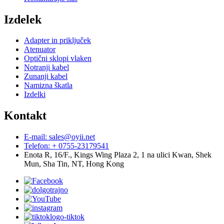
Izdelek
Adapter in priključek
Atenuator
Optični sklopi vlaken
Notranji kabel
Zunanji kabel
Namizna škatla
Izdelki
Kontakt
E-mail: sales@oyii.net
Telefon: + 0755-23179541
Enota R, 16/F., Kings Wing Plaza 2, 1 na ulici Kwan, Shek
Mun, Sha Tin, NT, Hong Kong