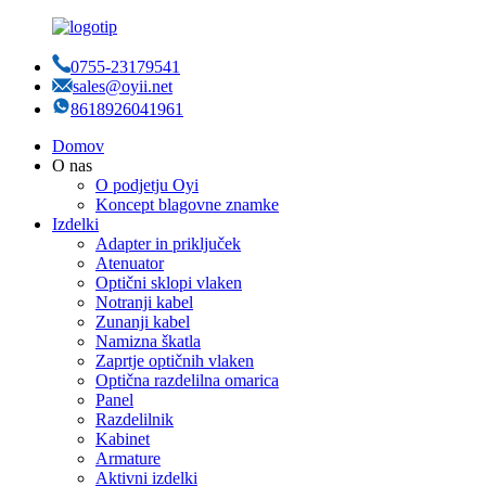
0755-23179541
sales@oyii.net
8618926041961
Domov
O nas
O podjetju Oyi
Koncept blagovne znamke
Izdelki
Adapter in priključek
Atenuator
Optični sklopi vlaken
Notranji kabel
Zunanji kabel
Namizna škatla
Zaprtje optičnih vlaken
Optična razdelilna omarica
Panel
Razdelilnik
Kabinet
Armature
Aktivni izdelki