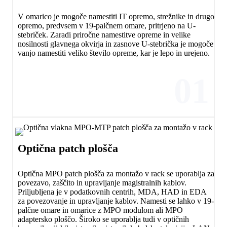
V omarico je mogoče namestiti IT opremo, strežnike in drugo
opremo, predvsem v 19-palčnem omare, pritrjeno na U-
stebriček. Zaradi priročne namestitve opreme in velike
nosilnosti glavnega okvirja in zasnove U-stebrička je mogoče
vanjo namestiti veliko število opreme, kar je lepo in urejeno.
01
Optična patch plošča
Optična MPO patch plošča za montažo v rack se uporablja za
povezavo, zaščito in upravljanje magistralnih kablov.
Priljubljena je v podatkovnih centrih, MDA, HAD in EDA
za povezovanje in upravljanje kablov. Namesti se lahko v 19-
palčne omare in omarice z MPO modulom ali MPO
adaptersko ploščo. Široko se uporablja tudi v optičnih