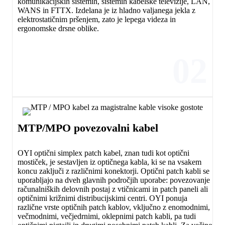
komunikacijskih sistemih, sistemih kabelske televizije, LAN,
WANS in FTTX. Izdelana je iz hladno valjanega jekla z
elektrostatičnim pršenjem, zato je lepega videza in
ergonomske drsne oblike.
02
MTP/MPO povezovalni kabel
OYI optični simplex patch kabel, znan tudi kot optični
mostiček, je sestavljen iz optičnega kabla, ki se na vsakem
koncu zaključi z različnimi konektorji. Optični patch kabli se
uporabljajo na dveh glavnih področjih uporabe: povezovanje
računalniških delovnih postaj z vtičnicami in patch paneli ali
optičnimi križnimi distribucijskimi centri. OYI ponuja
različne vrste optičnih patch kablov, vključno z enomodnimi,
večmodnimi, večjedrnimi, oklepnimi patch kabli, pa tudi