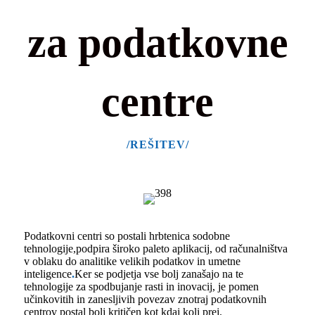
za podatkovne
centre
/REŠITEV/
Podatkovni centri so postali hrbtenica sodobne
tehnologije,
podpira široko paleto aplikacij, od računalništva
v oblaku do analitike velikih podatkov in umetne
inteligence
.
Ker se podjetja vse bolj zanašajo na te
tehnologije za spodbujanje rasti in inovacij, je pomen
učinkovitih in zanesljivih povezav znotraj podatkovnih
centrov postal bolj kritičen kot kdaj koli prej.