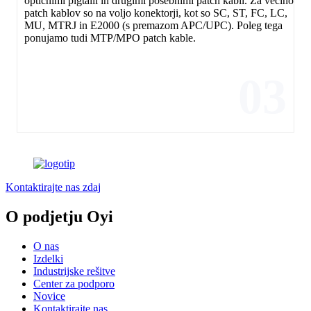
optičnimi pigtaili in drugimi posebnimi patch kabli. Za večino
patch kablov so na voljo konektorji, kot so SC, ST, FC, LC,
MU, MTRJ in E2000 (s premazom APC/UPC). Poleg tega
ponujamo tudi MTP/MPO patch kable.
03
Kontaktirajte nas zdaj
O podjetju Oyi
O nas
Izdelki
Industrijske rešitve
Center za podporo
Novice
Kontaktirajte nas