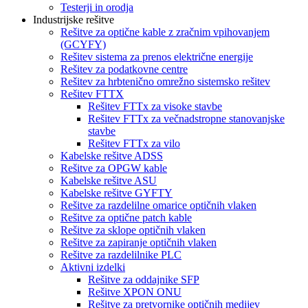
Testerji in orodja
Industrijske rešitve
Rešitve za optične kable z zračnim vpihovanjem
(GCYFY)
Rešitev sistema za prenos električne energije
Rešitev za podatkovne centre
Rešitev za hrbtenično omrežno sistemsko rešitev
Rešitev FTTX
Rešitev FTTx za visoke stavbe
Rešitev FTTx za večnadstropne stanovanjske
stavbe
Rešitev FTTx za vilo
Kabelske rešitve ADSS
Rešitve za OPGW kable
Kabelske rešitve ASU
Kabelske rešitve GYFTY
Rešitve za razdelilne omarice optičnih vlaken
Rešitve za optične patch kable
Rešitve za sklope optičnih vlaken
Rešitve za zapiranje optičnih vlaken
Rešitve za razdelilnike PLC
Aktivni izdelki
Rešitve za oddajnike SFP
Rešitve XPON ONU
Rešitve za pretvornike optičnih medijev