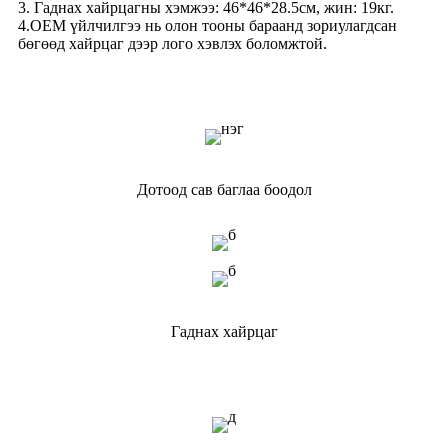
3. Гаднах хайрцагны хэмжээ: 46*46*28.5см, жин: 19кг.
4.OEM үйлчилгээ нь олон тооны бараанд зориулагдсан
бөгөөд хайрцаг дээр лого хэвлэх боломжтой.
Дотоод сав баглаа боодол
Гаднах хайрцаг