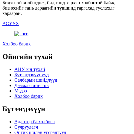
Бидэнтэй холбогдож, бид танд хэрхэн холбоотой байж,
бизнесийг тань дараагийн түвшинд гаргахад туслахыг
хараарай.
АСУУХ
Холбоо барих
Ойигийн тухай
АНУ-ын тухай
Бүтээгдэхүүнүүд
Салбарын шийдлүүд
Дэмжлэгийн төв
Мэдээ
Холбоо барих
Бүтээгдэхүүн
Адаптер ба холбогч
Сулруулагч
Оптик шилэн угсралтууд