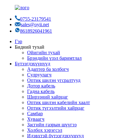
0755-23179541
sales@oyii.net
8618926041961
Гэр
Бидний тухай
Ойигийн тухай
Брэндийн үзэл баримтлал
Бүтээгдэхүүнүүд
Адаптер ба холбогч
Сулруулагч
Оптик шилэн угсралтууд
Дотор кабель
Гадна кабель
Ширээний хайрцаг
Оптик шилэн кабелийн хаалт
Оптик түгээлтийн хайрцаг
Самбар
Хуваагч
Засгийн газрын шүүгээ
Холбох хэрэгсэл
Идэвхтэй бүтээгдэхүүнүүд