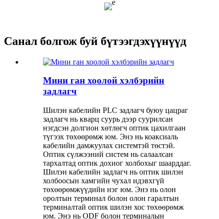
Санал болгож буй бүтээгдэхүүнүүд
Мини ган ​​хоолой хэлбэрийн
задлагч
Шилэн кабелийн PLC задлагч буюу цацраг
задлагч нь кварц суурь дээр суурилсан
нэгдсэн долгион хөтлөгч оптик цахилгаан
түгээх төхөөрөмж юм. Энэ нь коаксиаль
кабелийн дамжуулах системтэй төстэй.
Оптик сүлжээний систем нь салаалсан
тархалтад оптик дохиог холбохыг шаарддаг.
Шилэн кабелийн задлагч нь оптик шилэн
холбоосын хамгийн чухал идэвхгүй
төхөөрөмжүүдийн нэг юм. Энэ нь олон
оролтын терминал болон олон гаралтын
терминалтай оптик шилэн хос төхөөрөмж
юм. Энэ нь ODF болон терминалын