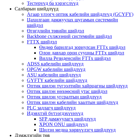
Тестерүүд ба хэрэгслүүд
Салбарын шийдлүүд
Агаар үлээгч оптик кабелийн шийдлүүд (GCYFY)
Цахилгаан дамжуулах шугамын системийн
шийдэл
Өгөгдлийн төвийн шийдэл
Backbone сүлжээний системийн шийдэл
FTTX шийдэл
Өндөр барилгад зориулсан FTTx шийдэл
Олон давхар орон сууцны FTTx шийдэл
Вилла Резиденсийн FTTx шийдэл
ADSS кабелийн шийдлүүд
OPGW кабелийн шийдлүүд
ASU кабелийн шийдлүүд
GYFTY кабелийн шийдлүүд
Оптик шилэн түгээлтийн хайрцагны шийдлүүд
Оптик шилэн нөхөөсний утас шийдэл
Оптик шилэн угсралтын шийдлүүд
Оптик шилэн кабелийн хаалтын шийдлүүд
PLC задлагч шийдлүүд
Идэвхтэй бүтээгдэхүүнүүд
SFP дамжуулагч шийдлүүд
XPON ONU шийдлүүд
Шилэн медиа хөрвүүлэгч шийдлүүд
Дэмжлэгийн төв