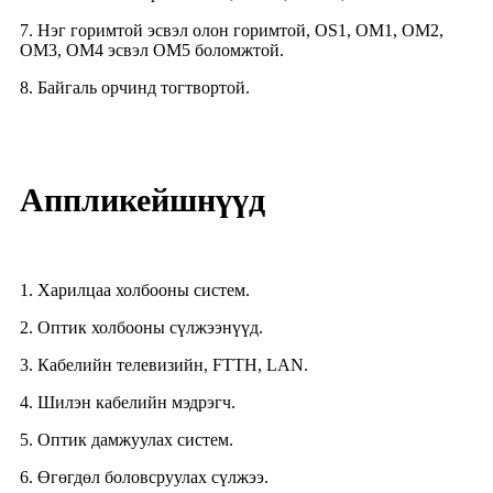
7. Нэг горимтой эсвэл олон горимтой, OS1, OM1, OM2,
OM3, OM4 эсвэл OM5 боломжтой.
8. Байгаль орчинд тогтвортой.
Аппликейшнүүд
1. Харилцаа холбооны систем.
2. Оптик холбооны сүлжээнүүд.
3. Кабелийн телевизийн, FTTH, LAN.
4. Шилэн кабелийн мэдрэгч.
5. Оптик дамжуулах систем.
6. Өгөгдөл боловсруулах сүлжээ.