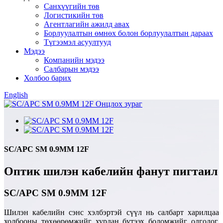
Санхүүгийн төв
Логистикийн төв
Агентлагийн ажилд авах
Борлуулалтын өмнөх болон борлуулалтын дараах
Түгээмэл асуултууд
Мэдээ
Компанийн мэдээ
Салбарын мэдээ
Холбоо барих
English
SC/APC SM 0.9MM 12F
Оптик шилэн кабелийн фанут пигтаил
SC/APC SM 0.9MM 12F
Шилэн кабелийн сэнс хэлбэртэй сүүл нь салбарт харилцаа
холбооны төхөөрөмжийг хурдан бүтээх боломжийг олгодог.