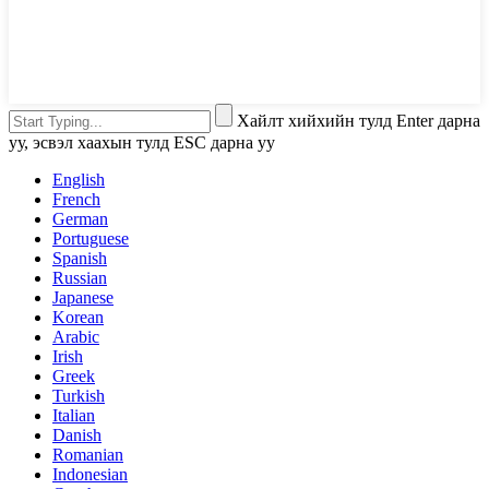
Хайлт хийхийн тулд Enter дарна
уу, эсвэл хаахын тулд ESC дарна уу
English
French
German
Portuguese
Spanish
Russian
Japanese
Korean
Arabic
Irish
Greek
Turkish
Italian
Danish
Romanian
Indonesian