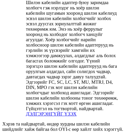
Шилэн кабелийн адаптер буюу заримдаа
холбогч гэж нэрлэдэг нь хоёр шилэн
кабелийн шугамын хооронд шилэн кабелиуд
эсвэл шилэн кабелийн холбогчийг холбох
эсвэл дуусгах зориулалттай жижиг
төхөөрөмж юм. Энэ нь хоёр феррулыг
хооронд нь холбодог холбогч ханцуйг
агуулдаг. Хоёр холбогчийг нарийн
холбосноор шилэн кабелийн адаптерууд нь
гэрлийн эх үүсвэрийг хамгийн их
хэмжээгээр дамжуулах, алдагдлыг аль болох
багасгах боломжийг олгодог. Үүний
зэрэгцээ шилэн кабелийн адаптерууд нь бага
оруулгын алдагдал, сайн солигдох чадвар,
давтагдах чадвар зэрэг давуу талуудтай.
Эдгээрийг FC, SC, LC, ST, MU, MTRJ, D4,
DIN, MPO гэх мэт шилэн кабелийн
холбогчдыг холбоход ашигладаг. Эдгээрийг
шилэн кабелийн холбооны тоног төхөөрөмж,
хэмжих хэрэгсэл гэх мэтт өргөн ашигладаг.
Гүйцэтгэл нь тогтвортой, найдвартай.
ДЭЛГЭРЭНГҮЙГ ҮЗЭХ
Хэрэв та найдвартай, өндөр хурдны шилэн кабелийн
шийдлийг хайж байгаа бол OYI-с өөр хайлт хийх хэрэггүй.