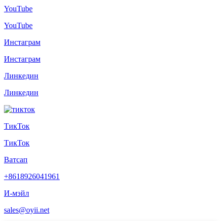
YouTube
YouTube
Инстаграм
Инстаграм
Линкедин
Линкедин
ТикТок
ТикТок
Ватсап
+8618926041961
И-мэйл
sales@oyii.net