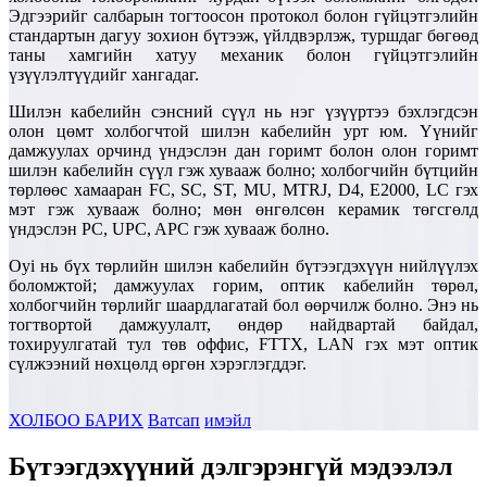
Эдгээрийг салбарын тогтоосон протокол болон гүйцэтгэлийн
стандартын дагуу зохион бүтээж, үйлдвэрлэж, туршдаг бөгөөд
таны хамгийн хатуу механик болон гүйцэтгэлийн
үзүүлэлтүүдийг хангадаг.
Шилэн кабелийн сэнсний сүүл нь нэг үзүүртээ бэхлэгдсэн
олон цөмт холбогчтой шилэн кабелийн урт юм. Үүнийг
дамжуулах орчинд үндэслэн дан горимт болон олон горимт
шилэн кабелийн сүүл гэж хувааж болно; холбогчийн бүтцийн
төрлөөс хамааран FC, SC, ST, MU, MTRJ, D4, E2000, LC гэх
мэт гэж хувааж болно; мөн өнгөлсөн керамик төгсгөлд
үндэслэн PC, UPC, APC гэж хувааж болно.
Oyi нь бүх төрлийн шилэн кабелийн бүтээгдэхүүн нийлүүлэх
боломжтой; дамжуулах горим, оптик кабелийн төрөл,
холбогчийн төрлийг шаардлагатай бол өөрчилж болно. Энэ нь
тогтвортой дамжуулалт, өндөр найдвартай байдал,
тохируулгатай тул төв оффис, FTTX, LAN гэх мэт оптик
сүлжээний нөхцөлд өргөн хэрэглэгддэг.
ХОЛБОО БАРИХ
Ватсап
имэйл
Бүтээгдэхүүний дэлгэрэнгүй мэдээлэл