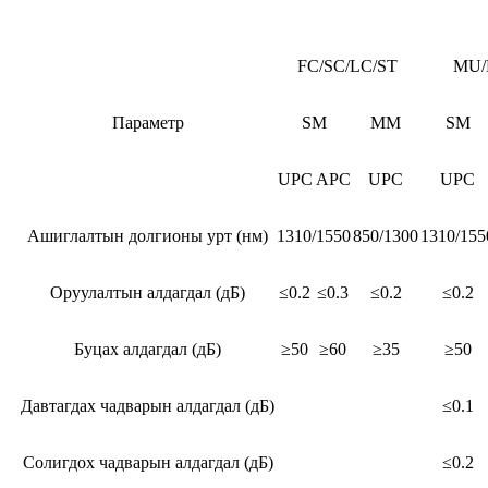
FC/SC/LC/ST
MU/
Параметр
SM
MM
SM
UPC
APC
UPC
UPC
Ашиглалтын долгионы урт (нм)
1310/1550
850/1300
1310/155
Оруулалтын алдагдал (дБ)
≤0.2
≤0.3
≤0.2
≤0.2
Буцах алдагдал (дБ)
≥50
≥60
≥35
≥50
Давтагдах чадварын алдагдал (дБ)
≤0.1
Солигдох чадварын алдагдал (дБ)
≤0.2