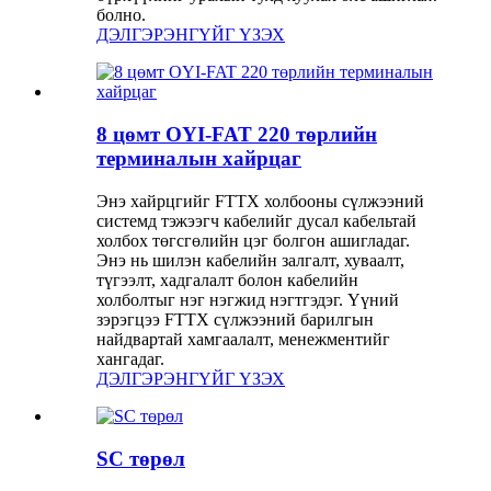
болно.
ДЭЛГЭРЭНГҮЙГ ҮЗЭХ
8 цөмт OYI-FAT 220 төрлийн
терминалын хайрцаг
Энэ хайрцгийг FTTX холбооны сүлжээний
системд тэжээгч кабелийг дусал кабельтай
холбох төгсгөлийн цэг болгон ашигладаг.
Энэ нь шилэн кабелийн залгалт, хуваалт,
түгээлт, хадгалалт болон кабелийн
холболтыг нэг нэгжид нэгтгэдэг. Үүний
зэрэгцээ FTTX сүлжээний барилгын
найдвартай хамгаалалт, менежментийг
хангадаг.
ДЭЛГЭРЭНГҮЙГ ҮЗЭХ
SC төрөл