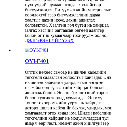
нүхнүүдийг дулаан агшдаг хоолойгоор
битүүмжилдэг. Битүүмжлэлийн материалыг
өөрчлөхгүйгээр битүүмжлэлийн дараа
хаалтыг дахин нээж, дахин ашиглах
боломжтой. Хаалтын гол бүтэц нь хайрцаг,
залгах хэсгийг багтаасан бөгөөд адаптер
болон оптик хуваагчаар тохируулж болно.
ДЭЛГЭРЭНГҮЙГ ҮЗЭХ
OYI-F401
Оптик нөхөөс самбар нь шилэн кабелийн
төгсгөлд салаалсан холболтыг хангадаг. Энэ
нь шилэн кабелийн удирдлагын нэгдсэн
нэгж бөгөөд түгээлтийн хайрцаг болгон
ашиглаж болно. Энэ нь бэхэлгээний төрөл
болон гулсах төрөлд хуваагддаг. Энэхүү
тоног төхөөрөмжийн үүрэг нь хайрцаг
доторх шилэн кабелийг бэхлэх, удирдах, мөн
хамгаалалт өгөх явдал юм. Шилэн кабелийн
төгсгөлийн хайрцаг нь модульчлагдсан тул
ямар ч өөрчлөлт, нэмэлт ажил хийлгүйгээр