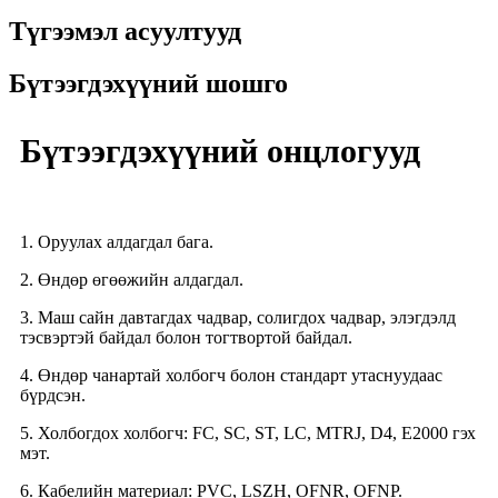
Түгээмэл асуултууд
Бүтээгдэхүүний шошго
Бүтээгдэхүүний онцлогууд
1. Оруулах алдагдал бага.
2. Өндөр өгөөжийн алдагдал.
3. Маш сайн давтагдах чадвар, солигдох чадвар, элэгдэлд
тэсвэртэй байдал болон тогтвортой байдал.
4. Өндөр чанартай холбогч болон стандарт утаснуудаас
бүрдсэн.
5. Холбогдох холбогч: FC, SC, ST, LC, MTRJ, D4, E2000 гэх
мэт.
6. Кабелийн материал: PVC, LSZH, OFNR, OFNP.