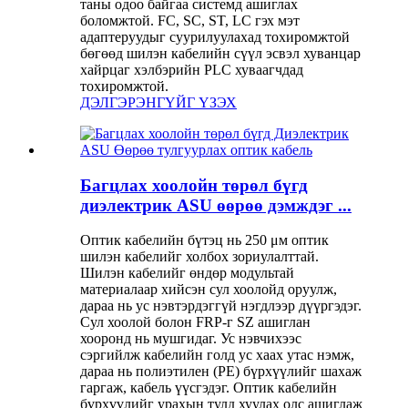
таны одоо байгаа системд ашиглах
боломжтой. FC, SC, ST, LC гэх мэт
адаптеруудыг суурилуулахад тохиромжтой
бөгөөд шилэн кабелийн сүүл эсвэл хуванцар
хайрцаг хэлбэрийн PLC хуваагчдад
тохиромжтой.
ДЭЛГЭРЭНГҮЙГ ҮЗЭХ
Багцлах хоолойн төрөл бүгд
диэлектрик ASU өөрөө дэмждэг ...
Оптик кабелийн бүтэц нь 250 μм оптик
шилэн кабелийг холбох зориулалттай.
Шилэн кабелийг өндөр модультай
материалаар хийсэн сул хоолойд оруулж,
дараа нь ус нэвтэрдэггүй нэгдлээр дүүргэдэг.
Сул хоолой болон FRP-г SZ ашиглан
хооронд нь мушгидаг. Ус нэвчихээс
сэргийлж кабелийн голд ус хаах утас нэмж,
дараа нь полиэтилен (PE) бүрхүүлийг шахаж
гаргаж, кабель үүсгэдэг. Оптик кабелийн
бүрхүүлийг урахын тулд хуулах олс ашиглаж