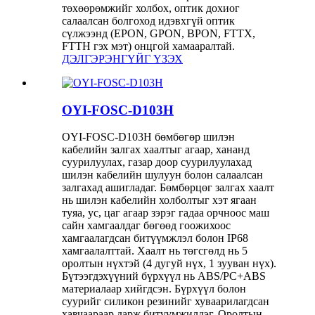
төхөөрөмжийг холбох, оптик дохиог
салаалсан болгоход идэвхгүй оптик
сүлжээнд (EPON, GPON, BPON, FTTX,
FTTH гэх мэт) онцгой хамааралтай.
ДЭЛГЭРЭНГҮЙГ ҮЗЭХ
OYI-FOSC-D103H
OYI-FOSC-D103H бөмбөгөр шилэн
кабелийн залгах хаалтыг агаар, хананд
суурилуулах, газар доор суурилуулахад
шилэн кабелийн шулуун болон салаалсан
залгахад ашигладаг. Бөмбөрцөг залгах хаалт
нь шилэн кабелийн холболтыг хэт ягаан
туяа, ус, цаг агаар зэрэг гадаа орчноос маш
сайн хамгаалдаг бөгөөд гоожихоос
хамгаалагдсан битүүмжлэл болон IP68
хамгаалалттай. Хаалт нь төгсгөлд нь 5
оролтын нүхтэй (4 дугуй нүх, 1 зууван нүх).
Бүтээгдэхүүний бүрхүүл нь ABS/PC+ABS
материалаар хийгдсэн. Бүрхүүл болон
суурийг силикон резинийг хуваарилагдсан
хавчаараар дарж битүүмжилдэг. Оролтын