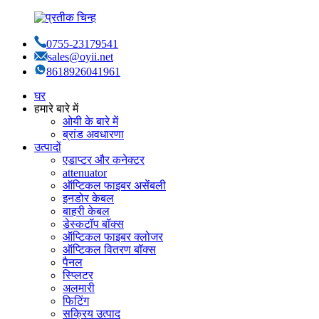
0755-23179541
sales@oyii.net
8618926041961
घर
हमारे बारे में
ओयी के बारे में
ब्रांड अवधारणा
उत्पादों
एडाप्टर और कनेक्टर
attenuator
ऑप्टिकल फाइबर असेंबली
इनडोर केबल
बाहरी केबल
डेस्कटॉप बॉक्स
ऑप्टिकल फाइबर क्लोजर
ऑप्टिकल वितरण बॉक्स
पैनल
स्प्लिटर
अलमारी
फिटिंग
सक्रिय उत्पाद