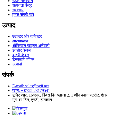
उद्योग समाधान
सहायता केंद्र
समाचार
हमसे संपर्क करें
उत्पाद
एडाप्टर और कनेक्टर
attenuator
ऑप्टिकल फाइबर असेंबली
इनडोर केबल
बाहरी केबल
डेस्कटॉप बॉक्स
उत्पादों
संपर्क
E-mail: sales@oyii.net
फ़ोन: + 0755-23179541
यूनिट आर, 16/एफ., किंग्स विंग प्लाजा 2, 1 ऑन क्वान स्ट्रीट, शेक
मुन, शा टिन, एनटी, हांगकांग