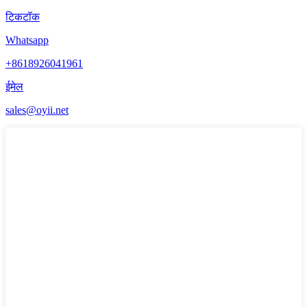
टिकटॉक
Whatsapp
+8618926041961
ईमेल
sales@oyii.net