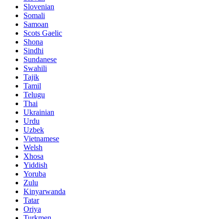
Slovenian
Somali
Samoan
Scots Gaelic
Shona
Sindhi
Sundanese
Swahili
Tajik
Tamil
Telugu
Thai
Ukrainian
Urdu
Uzbek
Vietnamese
Welsh
Xhosa
Yiddish
Yoruba
Zulu
Kinyarwanda
Tatar
Oriya
Turkmen