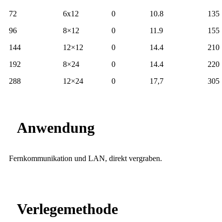
72
6x12
0
10.8
135
96
8×12
0
11.9
155
144
12×12
0
14.4
210
192
8×24
0
14.4
220
288
12×24
0
17,7
305
Anwendung
Fernkommunikation und LAN, direkt vergraben.
Verlegemethode