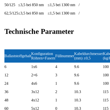
50/125
≤3,5 bei 850 nm
≤1,5 bei 1300 nm
/
62,5/125
≤3,5 bei 850 nm
≤1,5 bei 1300 nm
/
Technische Parameter
Konfiguration
Kabeldurchmesser
Kab
Ballaststoffgehalt
Füllnummer
Röhren×Fasern
(mm) ±0,5
(kg/
6
1x6
4
9.6
100
12
2×6
3
9.6
100
24
4x6
1
9.6
100
36
3x12
2
10.3
115
48
4x12
1
10.3
115
60
5x12
0
10.3
115