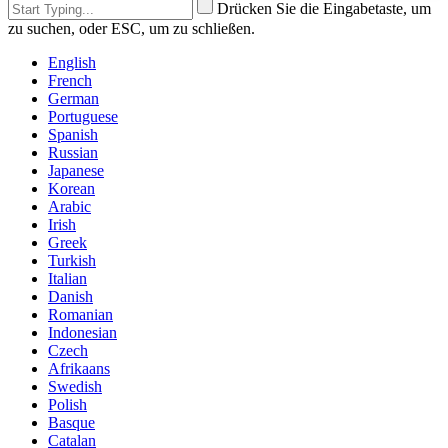
Drücken Sie die Eingabetaste, um
zu suchen, oder ESC, um zu schließen.
English
French
German
Portuguese
Spanish
Russian
Japanese
Korean
Arabic
Irish
Greek
Turkish
Italian
Danish
Romanian
Indonesian
Czech
Afrikaans
Swedish
Polish
Basque
Catalan