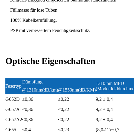
Füllmasse für lose Tuben.
100% Kabelkernfüllung.
PSP mit verbessertem Feuchtigkeitsschutz.
Optische Eigenschaften
Dämpfung
1310 nm MFD
Fasertyp
(Modenfelddurchme
@1310nm(dB/km)
@1550nm(dB/KM)
G652D
≤0,36
≤0,22
9,2 ± 0,4
G657A1
≤0,36
≤0,22
9,2 ± 0,4
G657A2
≤0,36
≤0,22
9,2 ± 0,4
G655
≤0,4
≤0,23
(8,0-11)±0,7