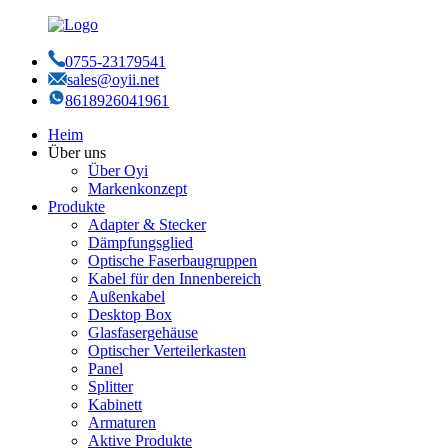
0755-23179541
sales@oyii.net
8618926041961
Heim
Über uns
Über Oyi
Markenkonzept
Produkte
Adapter & Stecker
Dämpfungsglied
Optische Faserbaugruppen
Kabel für den Innenbereich
Außenkabel
Desktop Box
Glasfasergehäuse
Optischer Verteilerkasten
Panel
Splitter
Kabinett
Armaturen
Aktive Produkte