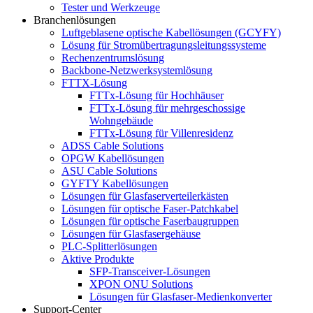
Tester und Werkzeuge
Branchenlösungen
Luftgeblasene optische Kabellösungen (GCYFY)
Lösung für Stromübertragungsleitungssysteme
Rechenzentrumslösung
Backbone-Netzwerksystemlösung
FTTX-Lösung
FTTx-Lösung für Hochhäuser
FTTx-Lösung für mehrgeschossige
Wohngebäude
FTTx-Lösung für Villenresidenz
ADSS Cable Solutions
OPGW Kabellösungen
ASU Cable Solutions
GYFTY Kabellösungen
Lösungen für Glasfaserverteilerkästen
Lösungen für optische Faser-Patchkabel
Lösungen für optische Faserbaugruppen
Lösungen für Glasfasergehäuse
PLC-Splitterlösungen
Aktive Produkte
SFP-Transceiver-Lösungen
XPON ONU Solutions
Lösungen für Glasfaser-Medienkonverter
Support-Center