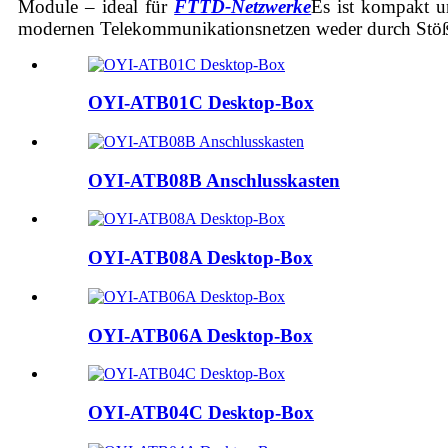
Module – ideal für
FTTD-Netzwerke
Es ist kompakt u
modernen Telekommunikationsnetzen weder durch Stöße 
OYI-ATB01C Desktop-Box
OYI-ATB08B Anschlusskasten
OYI-ATB08A Desktop-Box
OYI-ATB06A Desktop-Box
OYI-ATB04C Desktop-Box