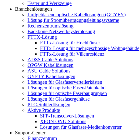
Tester und Werkzeuge
Branchenlösungen
Luftgeblasene optische Kabellösungen (GCYFY)
Lösung für Stromübertragungsleitungssysteme
Rechenzentrumslösung
Backbone-Netzwerksystemlösung
FTTX-Lösung
FTTx-Lösung für Hochhäuser
FTTx-Lösung für mehrgeschossige Wohngebäude
FTTx-Lösung für Villenresidenz
ADSS Cable Solutions
OPGW Kabellösungen
ASU Cable Solutions
GYFTY Kabellösungen
Lösungen für Glasfaserverteilerkästen
Lösungen für optische Faser-Patchkabel
Lösungen für optische Faserbaugruppen
Lösungen für Glasfasergehäuse
PLC-Splitterlösungen
Aktive Produkte
SFP-Transceiver-Lösungen
XPON ONU Solutions
Lösungen für Glasfaser-Medienkonverter
Support-Center
Finanzzentrum