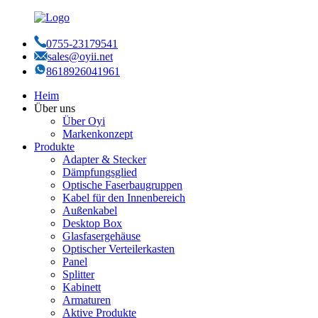
0755-23179541
sales@oyii.net
8618926041961
Heim
Über uns
Über Oyi
Markenkonzept
Produkte
Adapter & Stecker
Dämpfungsglied
Optische Faserbaugruppen
Kabel für den Innenbereich
Außenkabel
Desktop Box
Glasfasergehäuse
Optischer Verteilerkasten
Panel
Splitter
Kabinett
Armaturen
Aktive Produkte