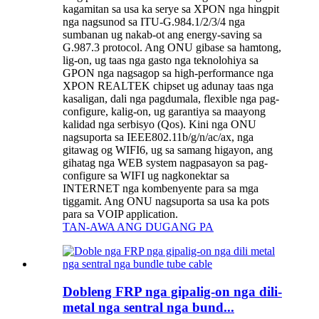
kagamitan sa usa ka serye sa XPON nga hingpit
nga nagsunod sa ITU-G.984.1/2/3/4 nga
sumbanan ug nakab-ot ang energy-saving sa
G.987.3 protocol. Ang ONU gibase sa hamtong,
lig-on, ug taas nga gasto nga teknolohiya sa
GPON nga nagsagop sa high-performance nga
XPON REALTEK chipset ug adunay taas nga
kasaligan, dali nga pagdumala, flexible nga pag-
configure, kalig-on, ug garantiya sa maayong
kalidad nga serbisyo (Qos). Kini nga ONU
nagsuporta sa IEEE802.11b/g/n/ac/ax, nga
gitawag og WIFI6, ug sa samang higayon, ang
gihatag nga WEB system nagpasayon ​​sa pag-
configure sa WIFI ug nagkonektar sa
INTERNET nga kombenyente para sa mga
tiggamit. Ang ONU nagsuporta sa usa ka pots
para sa VOIP application.
TAN-AWA ANG DUGANG PA
Dobleng FRP nga gipalig-on nga dili-
metal nga sentral nga bund...