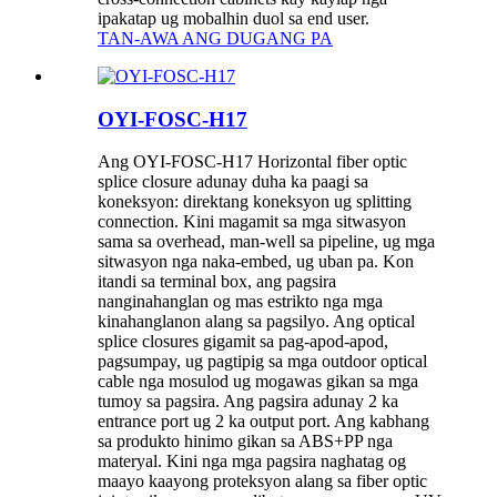
ipakatap ug mobalhin duol sa end user.
TAN-AWA ANG DUGANG PA
OYI-FOSC-H17
Ang OYI-FOSC-H17 Horizontal fiber optic
splice closure adunay duha ka paagi sa
koneksyon: direktang koneksyon ug splitting
connection. Kini magamit sa mga sitwasyon
sama sa overhead, man-well sa pipeline, ug mga
sitwasyon nga naka-embed, ug uban pa. Kon
itandi sa terminal box, ang pagsira
nanginahanglan og mas estrikto nga mga
kinahanglanon alang sa pagsilyo. Ang optical
splice closures gigamit sa pag-apod-apod,
pagsumpay, ug pagtipig sa mga outdoor optical
cable nga mosulod ug mogawas gikan sa mga
tumoy sa pagsira. Ang pagsira adunay 2 ka
entrance port ug 2 ka output port. Ang kabhang
sa produkto hinimo gikan sa ABS+PP nga
materyal. Kini nga mga pagsira naghatag og
maayo kaayong proteksyon alang sa fiber optic