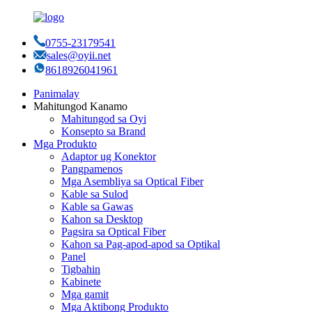
0755-23179541
sales@oyii.net
8618926041961
Panimalay
Mahitungod Kanamo
Mahitungod sa Oyi
Konsepto sa Brand
Mga Produkto
Adaptor ug Konektor
Pangpamenos
Mga Asembliya sa Optical Fiber
Kable sa Sulod
Kable sa Gawas
Kahon sa Desktop
Pagsira sa Optical Fiber
Kahon sa Pag-apod-apod sa Optikal
Panel
Tigbahin
Kabinete
Mga gamit
Mga Aktibong Produkto