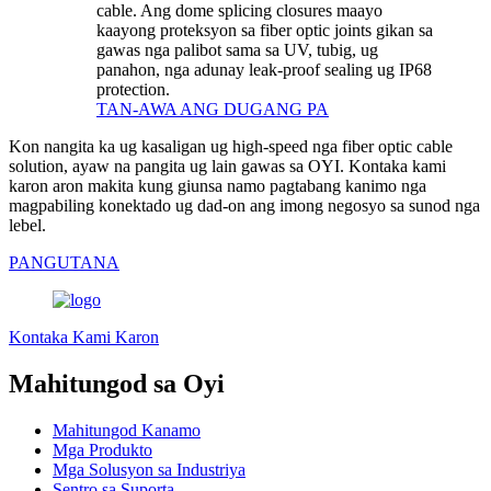
cable. Ang dome splicing closures maayo
kaayong proteksyon sa fiber optic joints gikan sa
gawas nga palibot sama sa UV, tubig, ug
panahon, nga adunay leak-proof sealing ug IP68
protection.
TAN-AWA ANG DUGANG PA
Kon nangita ka ug kasaligan ug high-speed nga fiber optic cable
solution, ayaw na pangita ug lain gawas sa OYI. Kontaka kami
karon aron makita kung giunsa namo pagtabang kanimo nga
magpabiling konektado ug dad-on ang imong negosyo sa sunod nga
lebel.
PANGUTANA
Kontaka Kami Karon
Mahitungod sa Oyi
Mahitungod Kanamo
Mga Produkto
Mga Solusyon sa Industriya
Sentro sa Suporta