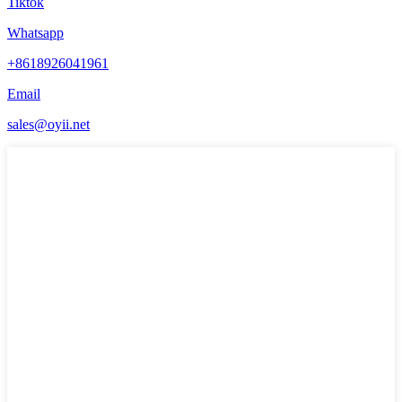
Tiktok
Whatsapp
+8618926041961
Email
sales@oyii.net