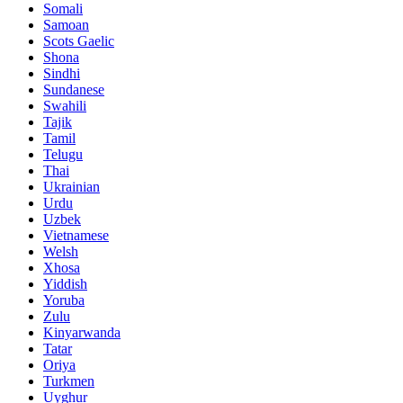
Somali
Samoan
Scots Gaelic
Shona
Sindhi
Sundanese
Swahili
Tajik
Tamil
Telugu
Thai
Ukrainian
Urdu
Uzbek
Vietnamese
Welsh
Xhosa
Yiddish
Yoruba
Zulu
Kinyarwanda
Tatar
Oriya
Turkmen
Uyghur