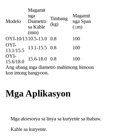
Magamit
nga
Magamit
Timbang
Modelo
Diametro
nga Span
(kg)
sa Kable
(≤m)
(mm)
OYI-10/13
10.5-13.0
0.8
100
OYI-
13.1-15.5
0.8
100
13.1/15.5
OYI-
15.6-18.0
0.8
100
15.6/18.0
Ang ubang mga diametro mahimong himoon
kon imong hangyoon.
Mga Aplikasyon
Mga aksesorya sa linya sa kuryente sa ibabaw.
Kable sa kuryente.