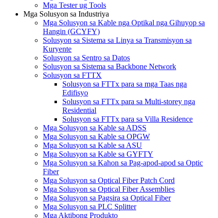
Mga Tester ug Tools
Mga Solusyon sa Industriya
Mga Solusyon sa Kable nga Optikal nga Gihuyop sa
Hangin (GCYFY)
Solusyon sa Sistema sa Linya sa Transmisyon sa
Kuryente
Solusyon sa Sentro sa Datos
Solusyon sa Sistema sa Backbone Network
Solusyon sa FTTX
Solusyon sa FTTx para sa mga Taas nga
Edifisyo
Solusyon sa FTTx para sa Multi-storey nga
Residential
Solusyon sa FTTx para sa Villa Residence
Mga Solusyon sa Kable sa ADSS
Mga Solusyon sa Kable sa OPGW
Mga Solusyon sa Kable sa ASU
Mga Solusyon sa Kable sa GYFTY
Mga Solusyon sa Kahon sa Pag-apod-apod sa Optic
Fiber
Mga Solusyon sa Optical Fiber Patch Cord
Mga Solusyon sa Optical Fiber Assemblies
Mga Solusyon sa Pagsira sa Optical Fiber
Mga Solusyon sa PLC Splitter
Mga Aktibong Produkto