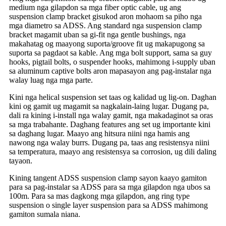
medium nga gilapdon sa mga fiber optic cable, ug ang
suspension clamp bracket gisukod aron mohaom sa piho nga
mga diametro sa ADSS. Ang standard nga suspension clamp
bracket magamit uban sa gi-fit nga gentle bushings, nga
makahatag og maayong suporta/groove fit ug makapugong sa
suporta sa pagdaot sa kable. Ang mga bolt support, sama sa guy
hooks, pigtail bolts, o suspender hooks, mahimong i-supply uban
sa aluminum captive bolts aron mapasayon ​​ang pag-instalar nga
walay luag nga mga parte.
Kini nga helical suspension set taas og kalidad ug lig-on. Daghan
kini og gamit ug magamit sa nagkalain-laing lugar. Dugang pa,
dali ra kining i-install nga walay gamit, nga makadaginot sa oras
sa mga trabahante. Daghang features ang set ug importante kini
sa daghang lugar. Maayo ang hitsura niini nga hamis ang
nawong nga walay burrs. Dugang pa, taas ang resistensya niini
sa temperatura, maayo ang resistensya sa corrosion, ug dili daling
tayaon.
Kining tangent ADSS suspension clamp sayon ​​kaayo gamiton
para sa pag-instalar sa ADSS para sa mga gilapdon nga ubos sa
100m. Para sa mas dagkong mga gilapdon, ang ring type
suspension o single layer suspension para sa ADSS mahimong
gamiton sumala niana.