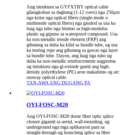
Ang istruktura sa GYFXTBY optical cable
gilangkoban sa daghang (1-12 cores) nga 250μm
nga kolor nga optical fibers (single-mode o
multimode optical fibers) nga gisulod sa usa ka
luag nga tubo nga hinimo sa high-modulus
plastic ug gipuno sa waterproof compound. Usa
ka non-metallic tensile element (FRP) ang
gibutang sa duha ka kilid sa bundle tube, ug usa
ka tearing rope ang gibutang sa gawas nga layer
sa bundle tube. Dayon, ang luag nga tubo ug
duha ka non-metallic reinforcements nagporma
og istruktura nga gi-extrude gamit ang high-
density polyethylene (PE) aron makahimo og arc
runway optical cable.
TAN-AWA ANG DUGANG PA
OYI-FOSC-M20
Ang OYI-FOSC-M20 dome fiber optic splice
closure gigamit sa aerial, wall-mounting, ug
underground nga mga aplikasyon para sa
straight-through ug branching splice sa fiber