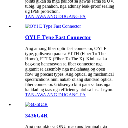
joints gikan sa mga palibot sa gawas sama sa UV,
tubig, ug panahon, nga adunay leak-proof sealing
ug IP68 protection.
TAN-AWA ANG DUGANG PA
OYI E Type Fast Connector
Ang among fiber optic fast connector, OYI E
type, gidisenyo para sa FTTH (Fiber To The
Home), FTTX (Fiber To The X). Kini usa ka
bag-ong henerasyon sa fiber connector nga
gigamit sa assembly nga makahatag og open
flow ug precast types. Ang optical ug mechanical
specifications niini nakab-ot ang standard optical
fiber connector. Gidisenyo kini para sa taas nga
kalidad ug taas nga efficiency atol sa instalasyon.
TAN-AWA ANG DUGANG PA
3436G4R
Ang produkto sa ONU mao ang terminal nga