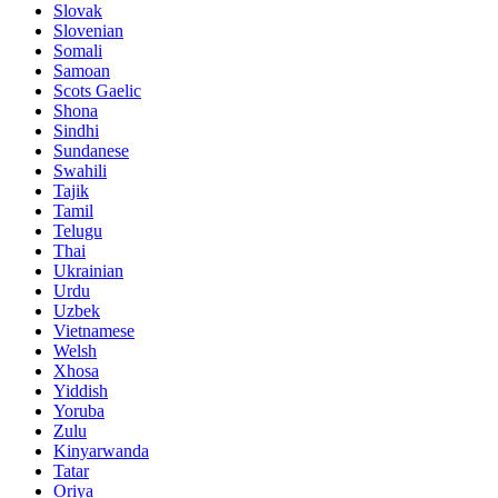
Slovak
Slovenian
Somali
Samoan
Scots Gaelic
Shona
Sindhi
Sundanese
Swahili
Tajik
Tamil
Telugu
Thai
Ukrainian
Urdu
Uzbek
Vietnamese
Welsh
Xhosa
Yiddish
Yoruba
Zulu
Kinyarwanda
Tatar
Oriya