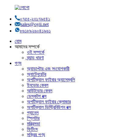
০৭৫৫-২৩১৭৯৫৪১
sales@oyii.net
৮৬১৮৯২৬০৪১৯৬১
হোম
আমাদের সম্পর্কে
ওই সম্পর্কে
ব্র্যান্ড ধারণা
পণ্য
অ্যাডাপ্টার এবং সংযোগকারী
অ্যাটেনুয়েটর
অপটিক্যাল ফাইবার অ্যাসেম্বলি
ইনডোর কেবল
আউটডোর কেবল
ডেস্কটপ বক্স
অপটিক্যাল ফাইবার ক্লোজার
অপটিক্যাল ডিস্ট্রিবিউশন বক্স
প্যানেল
স্প্লিটার
মন্ত্রিসভা
ফিটিংস
সক্রিয় পণ্য