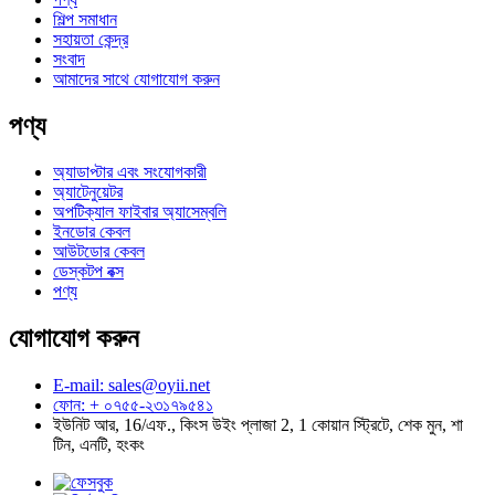
শিল্প সমাধান
সহায়তা কেন্দ্র
সংবাদ
আমাদের সাথে যোগাযোগ করুন
পণ্য
অ্যাডাপ্টার এবং সংযোগকারী
অ্যাটেনুয়েটর
অপটিক্যাল ফাইবার অ্যাসেম্বলি
ইনডোর কেবল
আউটডোর কেবল
ডেস্কটপ বক্স
পণ্য
যোগাযোগ করুন
E-mail: sales@oyii.net
ফোন: + ০৭৫৫-২৩১৭৯৫৪১
ইউনিট আর, 16/এফ., কিংস উইং প্লাজা 2, 1 কোয়ান স্ট্রিটে, শেক মুন, শা
টিন, এনটি, হংকং