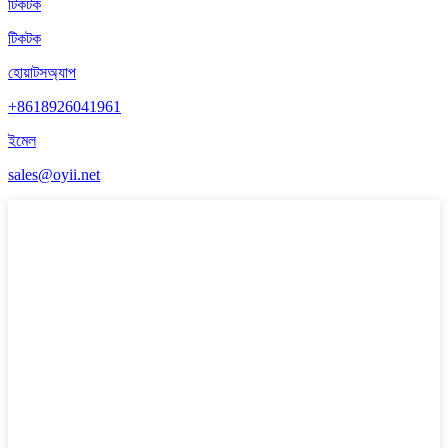
টিকটক
টিকটক
হোয়াটসঅ্যাপ
+8618926041961
ইমেল
sales@oyii.net