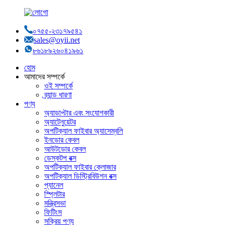
০৭৫৫-২৩১৭৯৫৪১
sales@oyii.net
৮৬১৮৯২৬০৪১৯৬১
হোম
আমাদের সম্পর্কে
ওই সম্পর্কে
ব্র্যান্ড ধারণা
পণ্য
অ্যাডাপ্টার এবং সংযোগকারী
অ্যাটেনুয়েটর
অপটিক্যাল ফাইবার অ্যাসেম্বলি
ইনডোর কেবল
আউটডোর কেবল
ডেস্কটপ বক্স
অপটিক্যাল ফাইবার ক্লোজার
অপটিক্যাল ডিস্ট্রিবিউশন বক্স
প্যানেল
স্প্লিটার
মন্ত্রিসভা
ফিটিংস
সক্রিয় পণ্য