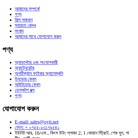
আমাদের সম্পর্কে
পণ্য
শিল্প সমাধান
সহায়তা কেন্দ্র
সংবাদ
আমাদের সাথে যোগাযোগ করুন
পণ্য
অ্যাডাপ্টার এবং সংযোগকারী
অ্যাটেনুয়েটর
অপটিক্যাল ফাইবার অ্যাসেম্বলি
ইনডোর কেবল
আউটডোর কেবল
ডেস্কটপ বক্স
পণ্য
যোগাযোগ করুন
E-mail: sales@oyii.net
ফোন: + ০৭৫৫-২৩১৭৯৫৪১
ইউনিট আর, 16/এফ., কিংস উইং প্লাজা 2, 1 কোয়ান স্ট্রিটে, শেক মুন, শা