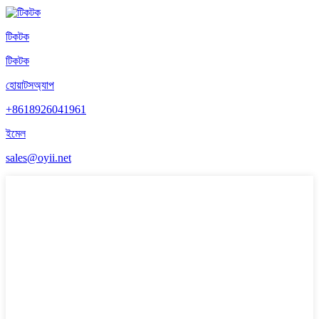
টিকটক
টিকটক
হোয়াটসঅ্যাপ
+8618926041961
ইমেল
sales@oyii.net