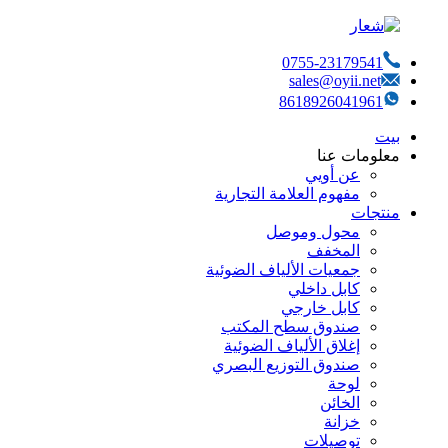
0755-23179541
sales@oyii.net
8618926041961
بيت
معلومات عنا
عن أويي
مفهوم العلامة التجارية
منتجات
محول وموصل
المخفف
جمعيات الألياف الضوئية
كابل داخلي
كابل خارجي
صندوق سطح المكتب
إغلاق الألياف الضوئية
صندوق التوزيع البصري
لوحة
الخائن
خزانة
توصيلات