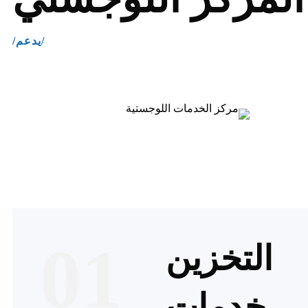
/يدعم/
01
التخزين
خدمات