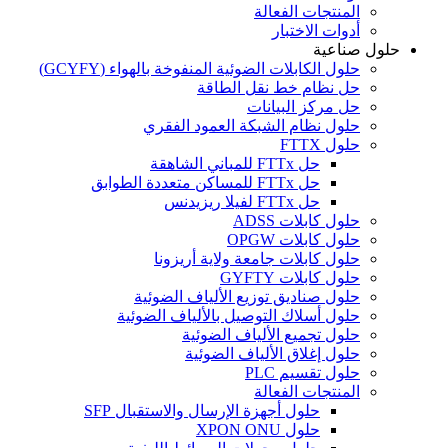
المنتجات الفعالة
أدوات الاختبار
حلول صناعية
حلول الكابلات الضوئية المنفوخة بالهواء (GCYFY)
حل نظام خط نقل الطاقة
حل مركز البيانات
حلول نظام الشبكة العمود الفقري
حلول FTTX
حل FTTx للمباني الشاهقة
حل FTTx للمساكن متعددة الطوابق
حل FTTx لفيلا ريزيدنس
حلول كابلات ADSS
حلول كابلات OPGW
حلول كابلات جامعة ولاية أريزونا
حلول كابلات GYFTY
حلول صناديق توزيع الألياف الضوئية
حلول أسلاك التوصيل بالألياف الضوئية
حلول تجميع الألياف الضوئية
حلول إغلاق الألياف الضوئية
حلول تقسيم PLC
المنتجات الفعالة
حلول أجهزة الإرسال والاستقبال SFP
حلول XPON ONU