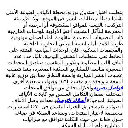
يتطلب اختيار صندوق توزيع/محطة الألياف الضوئية الأمثل
تقييمًا دقيقًا لمتطلبات النشر في الموقع. أولًا، قيّم بيئة
التركيب: بالنسبة للمواقع المكشوفة أو الرطبة أو
المعرضة للتآكل الشديد، أعطِ الأولوية للوحدات الخارجية
ذات التصنيفات المعتمدة لمقاومة الماء لضمان موثوقية
طويلة الأمد. أما بالنسبة للمباني التجارية الداخلية
والمجمعات السكنية، فإن الوحدات القياسية المثبتة على
الحائط تفي بمتطلبات التشغيل اليومية. ثانيًا، حدد عدد
ألياف اللب المطلوبة وتكوين المقسم: صناديق المحطات
الصغيرة مناسبة للمشاريع السكنية الصغيرة، بينما تتطلب
عمليات النشر التجارية واسعة النطاق صناديق توزيع عالية
السعة متوافقة مع مقسم 1*16 وقنوات متعددة أخرى.
فواصل بصرية
وأخيرًا، تحقق من توافق المنتجات
المختلفة لضمان التكامل السلس مع كابلات الألياف
الضوئية الموجودة.
أسلاك التوصيل
ومعدات وصل الألياف
الضوئية. يقدم فريق الخبراء التقنيين في OYI استشارات
مخصصة لاختيار المنتجات، ويساعد العملاء في صياغة
حلول فعالة من حيث التكلفة تتوافق مع ميزانيات
المشاريع وأهداف أداء الشبكة.