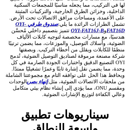
لها في التركيب، مما يجعله مناسبًا للمجمعات السكنية
الداخلية، وخزائن الطرق الخارجية، والتركيبات المثبتة
على الأعمدة، ومساحات مرافق الاتصالات تحت الأرض.
تشمل الطرازات الرائدة ما يلي:
صندوق طرفي OYI-
FAT16D
و
OYI-FAT16J-B
تتميز بتصميم داخلي مُحسَّن
هندسيًا، مع مسارات مخصصة لتوجيه كابلات الألياف
الضوئية، وأسلاك التوصيل، والموزعات، مما يضمن ترتيبًا
منظمًا للكابلات ويقلل من أخطاء التركيب. وبصفتها
شركة مصنعة مرموقة لصناديق التوصيل الضوئية، تُدمج
OYI التصنيع الدقيق واختبارات الجودة الصارمة في كل
وحدة، مما يضمن نقل إشارة ثابتًا وعمرًا تشغيليًا ممتدًا.
ويحافظ هذا الحل على توافقه التام مع مجموعتنا الشاملة
من ملحقات الاتصالات الضوئية، مثل:
إنهاء بصري
الوحدات
ومقسم ONU، مما يؤدي إلى إنشاء نظام بيئي متكامل
وعالي الكفاءة لتوزيع الإشارات الضوئية.
سيناريوهات تطبيق
واسعة النطاق