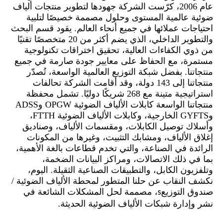
عام 2006، كرّست الشركة جهودها لتطوير منتجات ألياف
ضوئية عالمية المستوى وحلول مصممة خصيصًا لتلبية
احتياجات عملائها في جميع أنحاء العالم. يقود قسم البحث
والتطوير الداخلي، الذي يضم أكثر من 20 متخصصًا تقنيًا
من ذوي الكفاءات العالية، تحقيق اختراقات تكنولوجية
مستمرة، مع الحفاظ على معايير جودة صارمة في جميع
منتجاتنا. بفضل شبكة التوزيع العالمية الواسعة، تُصدّر
منتجاتنا إلى 143 دولة، وقد أقامت الشركة تحالفات
استراتيجية متينة مع 268 شريكًا دوليًا. تشمل محفظة
منتجاتنا الواسعة كابلات الألياف الضوئية OPGW وADSS
وGYFTS الخارجية، وكابلات الألياف الضوئية FTTH،
وأسلاك توصيل الكابلات، ومقسمات الألياف، وصناديق
إغلاق الألياف، ومشابك التثبيت، وغيرها من المكونات
الرائدة في الصناعة، والتي تخدم قطاعات بالغة الأهمية،
بما في ذلك الاتصالات، ومراكز البيانات الضخمة،
وتلفزيون الكابل، والتطبيقات الصناعية الثقيلة. اليوم،
نكشف النقاب عن حلنا المتطور لمحطة الألياف الضوئية /
صندوق التوزيع
، مصممة لحل المشكلات الشائعة في
s
نشر وإدارة شبكات الألياف الضوئية الحديثة.