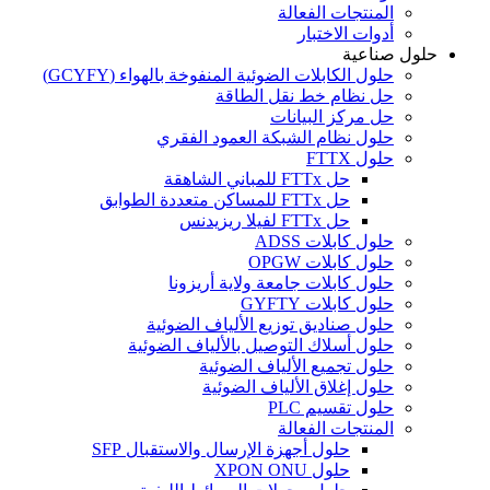
المنتجات الفعالة
أدوات الاختبار
حلول صناعية
حلول الكابلات الضوئية المنفوخة بالهواء (GCYFY)
حل نظام خط نقل الطاقة
حل مركز البيانات
حلول نظام الشبكة العمود الفقري
حلول FTTX
حل FTTx للمباني الشاهقة
حل FTTx للمساكن متعددة الطوابق
حل FTTx لفيلا ريزيدنس
حلول كابلات ADSS
حلول كابلات OPGW
حلول كابلات جامعة ولاية أريزونا
حلول كابلات GYFTY
حلول صناديق توزيع الألياف الضوئية
حلول أسلاك التوصيل بالألياف الضوئية
حلول تجميع الألياف الضوئية
حلول إغلاق الألياف الضوئية
حلول تقسيم PLC
المنتجات الفعالة
حلول أجهزة الإرسال والاستقبال SFP
حلول XPON ONU