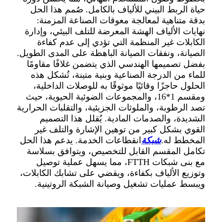
حياة الربط البيني للألياف بالكامل. صُمم هذا الحل
بدقة متناهية لمعالجة معوقات الصناعة المزمنة:
نهايات الألياف الهشة المعرضة للتلف البيئي، وإدارة
الكابلات غير المنظمة التي تؤدي إلى عدم كفاءة
الصيانة، ونفقات الصيانة الباهظة على المدى الطويل.
بفضل تصميمها الهندسي الذي يتضمن غلافًا مقاومًا
للماء من الدرجة الصناعية وبنية متينة، تُشكل هذه
الحلول حاجزًا وقائيًا موثوقًا به للوصلات الداخلية،
ومقسم 1*16، والمجموعات الضوئية الحيوية، حيث
تصد الرطوبة، والملوثات الجزيئية، والتقلبات الحرارية
الشديدة، والصدمات المادية. يُقلل هذا التصميم
القوي بشكل كبير من توهين الإشارة والتلف غير
المخطط له.
شبكة
انقطاعات الخدمة. يدعم هذا الحل
تكامل المقسم القابل للتخصيص، ويتوافق بسلاسة
مع بنى شبكات FTTH، مما يسهل عملية توصيل
وتوزيع الألياف بكفاءة، ويقضي على تشابك الكابلات،
ويبسط عمليات تشغيل وصيانة الشبكة الروتينية.