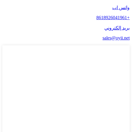
واتس اب
+8618926041961
بريد إلكتروني
sales@oyii.net