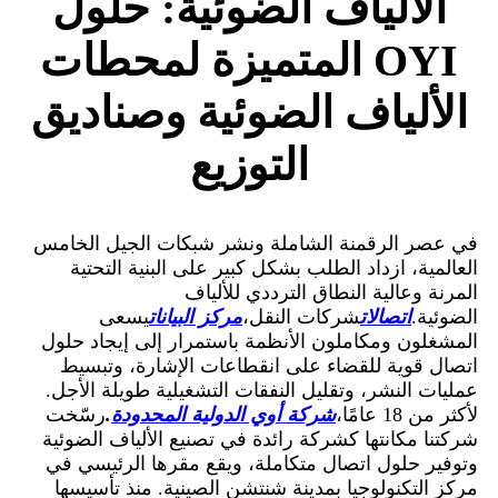
الألياف الضوئية: حلول
OYI المتميزة لمحطات
الألياف الضوئية وصناديق
التوزيع
في عصر الرقمنة الشاملة ونشر شبكات الجيل الخامس
العالمية، ازداد الطلب بشكل كبير على البنية التحتية
المرنة وعالية النطاق الترددي للألياف
الضوئية.
اتصالات
شركات النقل،
مركز البيانات
يسعى
المشغلون ومكاملون الأنظمة باستمرار إلى إيجاد حلول
اتصال قوية للقضاء على انقطاعات الإشارة، وتبسيط
عمليات النشر، وتقليل النفقات التشغيلية طويلة الأجل.
لأكثر من 18 عامًا،
شركة أوي الدولية المحدودة
.
رسّخت
شركتنا مكانتها كشركة رائدة في تصنيع الألياف الضوئية
وتوفير حلول اتصال متكاملة، ويقع مقرها الرئيسي في
مركز التكنولوجيا بمدينة شنتشن الصينية. منذ تأسيسها