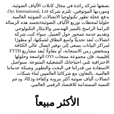
بصفتها شركة رائدة في مجال كابلات الألياف الضوئية،
ومورديها الموثوقين، تلتزم شركة Oyi International, Ltd.
بدفع عجلة تطور تكنولوجيا الاتصالات الضوئية العالمية.
حلولنا لمحطات توزيع الألياف الضوئية
تجسد هذه الرسالة
s
التزامنا الراسخ بالتميز الهندسي والابتكار التكنولوجي
وتقديم خدمة تتمحور حول العميل. سواء كنت شركة
اتصالات تُنفذ تحديثًا واسع النطاق لشبكتها، أو مطورًا
لمراكز البيانات يسعى إلى توفير اتصال عالي الكثافة
ومنخفض زمن الاستجابة، أو مقاولًا يُنفذ مشاريع FTTH
إقليمية، فإن مجموعة منتجات OYI الواسعة وحلولها
الاحترافية تلبي احتياجاتك التشغيلية المتنوعة. سنواصل
الاستفادة من قدراتنا في البحث والتطوير وشبكة خدماتنا
العالمية، بالتعاون مع شركائنا العالميين لبناء شبكات
اتصالات ألياف ضوئية أكثر مرونة وكفاءة وذكاءً، ودعم
التنمية المستدامة للاقتصاد الرقمي العالمي.
الأكثر مبيعاً