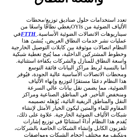
تعدد استخدامات حلول صناديق توزيع/محطات
الألياف الضوئية من OYI
يغطي نطاقًا واسعًا من
s
سيناريوهات الاتصالات الضوئية الأساسية.
FTTH
في
عمليات نشر خدمات النطاق العريض، يُنشئ هذا
النظام اتصالات موثوقة بين كابلات التوصيل الخارجية
وخطوط المشتركين الداخلية، مما يُتيح تغطية شبكية
واسعة النطاق للمنازل والشركات بكفاءة استثنائية.
أما بالنسبة لربط مراكز البيانات فائقة التوسع
ومحطات الاتصالات الأساسية عالية الجودة، فيُوفر
هذا النظام دعمًا مستقرًا لتوزيع وإنهاء الألياف
الضوئية، مما يضمن نقل بيانات عالي السرعة
ومنخفض التأخير. في المناطق الصناعية ومراكز
النقل والمناطق الريفية النائية، يُؤهله تصميمه
المقاوم للماء والمتين ليكون الخيار الأمثل لإنشاء
شبكات الألياف الضوئية الخارجية. علاوة على ذلك،
يُقدم هذا النظام أداءً استثنائيًا في توزيع إشارات
تلفزيون الكابل وإنشاء الشبكات الخاصة بالشركات،
ويتكيف مع مختلف أحجام الشبكات ومواصفات