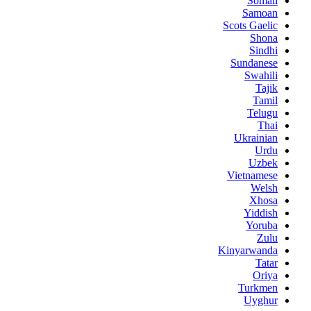
Somali
Samoan
Scots Gaelic
Shona
Sindhi
Sundanese
Swahili
Tajik
Tamil
Telugu
Thai
Ukrainian
Urdu
Uzbek
Vietnamese
Welsh
Xhosa
Yiddish
Yoruba
Zulu
Kinyarwanda
Tatar
Oriya
Turkmen
Uyghur