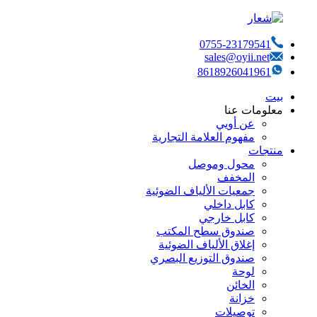
0755-23179541
sales@oyii.net
8618926041961
بيت
معلومات عنا
عن أويي
مفهوم العلامة التجارية
منتجات
محول وموصل
المخفف
جمعيات الألياف الضوئية
كابل داخلي
كابل خارجي
صندوق سطح المكتب
إغلاق الألياف الضوئية
صندوق التوزيع البصري
لوحة
الخائن
خزانة
توصيلات