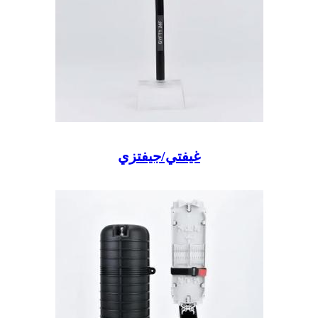
غيفتي/جيفتزي