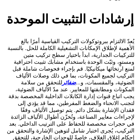
إرشادات التثبيت الموحدة
يُعدّ الالتزام ببروتوكولات التركيب القياسية أمرًا بالغ
الأهمية لإطلاق الإمكانات التشغيلية الكاملة للحل. بالنسبة
للتركيبات الجدارية، ابدأ باختيار سطح تركيب متين
ومستوٍ، وثبّت الوحدة باستخدام مشابك تثبيت احترافية
لمنع ارتخائها ميكانيكيًا. قم بإجراء فحوصات شاملة قبل
التركيب لجميع المكونات، بما في ذلك وصلات الألياف
الضوئية، والمقسمات، و...
ضفائر
للتحقق من سلامة
المكونات ومطابقتها للمعايير. عند مدّ الألياف الضوئية،
يجب اتباع قنوات إدارة الكابلات الداخلية المخصصة بدقة
لتجنب الانحناء والضغط المفرطين، مما قد يؤدي إلى
فقدان الإشارة بشكل دائم. يتم توصيل الألياف وفقًا
لإجراءات معايير الصناعة، وتُخزّن أطوال الألياف الزائدة
في حجرات مخصصة للحفاظ على الترتيب الداخلي. بعد
التركيب، يُجرى اختبار شامل لتوهين الإشارة والتحقق من
إحكام إغلاق الغلاف، خاصةً للوحدات الخارجية، للتحقق