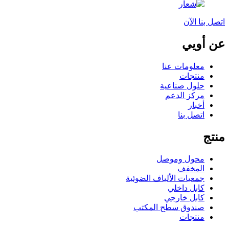
اتصل بنا الآن
عن أويي
معلومات عنا
منتجات
حلول صناعية
مركز الدعم
أخبار
اتصل بنا
منتج
محول وموصل
المخفف
جمعيات الألياف الضوئية
كابل داخلي
كابل خارجي
صندوق سطح المكتب
منتجات