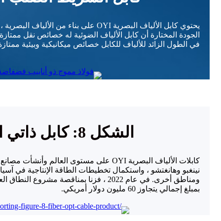
يحتوي كابل الألياف البصرية OYI على بناء من ال
الجودة المختارة أن كابل الألياف الضوئية له خصائص نقل ممتازة 
في الطول الزائد للألياف للكابل خصائص ميكانيكية وبيئية ممتازة
الشكل 8: كابل ذاتي الدعم
كابلات الألياف البصرية OYI على مستوى العالم وأن
نينغبو وهانغتشو ، واستكمال تخطيطات الطاقة الإنتاجية في آس
ومناطق أخرى. في عام 2022 ، فزنا بمناقصة مشروع
بمبلغ إجمالي يتجاوز 60 مليون دولار أمريكي.