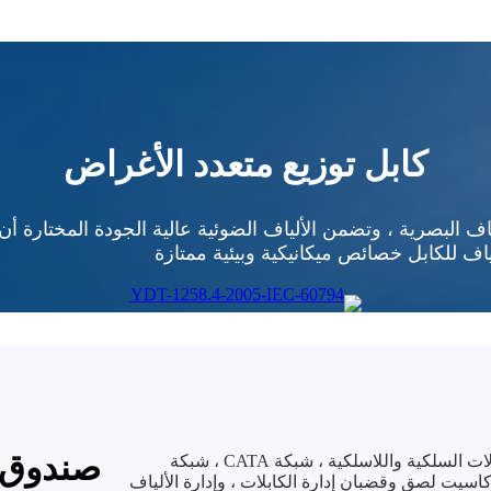
كابل توزيع متعدد الأغراض
بصرية OYI على بناء من الألياف البصرية ، وتضمن الألياف الضوئية عالية الجودة 
ياف للكابل خصائص ميكانيكية وبيئية ممتازة
صندوق ط
يستخدم على نطاق واسع في شبكة FTTH ، شبكة الاتصالات السلكية واللاسلكية ، شبكة CATA ، شبكة
كاسيت لصق وقضبان إدارة الكابلات ، وإدارة الألياف