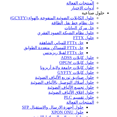
المنتجات الفعالة
أدوات الاختبار
حلول صناعية
حلول الكابلات الضوئية المنفوخة بالهواء (GCYFY)
حل نظام خط نقل الطاقة
حل مركز البيانات
حلول نظام الشبكة العمود الفقري
حلول FTTX
حل FTTx للمباني الشاهقة
حل FTTx للمساكن متعددة الطوابق
حل FTTx لفيلا ريزيدنس
حلول كابلات ADSS
حلول كابلات OPGW
حلول كابلات جامعة ولاية أريزونا
حلول كابلات GYFTY
حلول صناديق توزيع الألياف الضوئية
حلول أسلاك التوصيل بالألياف الضوئية
حلول تجميع الألياف الضوئية
حلول إغلاق الألياف الضوئية
حلول تقسيم PLC
المنتجات الفعالة
حلول أجهزة الإرسال والاستقبال SFP
حلول XPON ONU