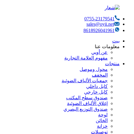
0755-23179541
sales@oyii.net
8618926041961
بيت
معلومات عنا
عن أويي
مفهوم العلامة التجارية
منتجات
محول وموصل
المخفف
جمعيات الألياف الضوئية
كابل داخلي
كابل خارجي
صندوق سطح المكتب
إغلاق الألياف الضوئية
صندوق التوزيع البصري
لوحة
الخائن
خزانة
توصيلات