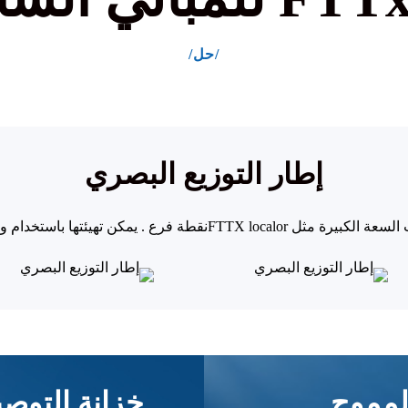
/حل/
إطار التوزيع البصري
كبيرة مثل FTTX localor
نقطة فرع . يمكن تهيئتها باستخدام
لمموج
خزانة التوصي