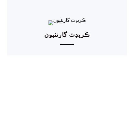
ڪريڊٽ گارنٽيون