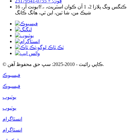
فون: + 0755-23179541
يونٽ آر، 16/F.، ڪنگس ونگ پلازا 2، 1 آن ڪوان اسٽريٽ،
شيڪ من، شا ٽين، اين ٽي، هانگ ڪانگ
© ڪاپي رائيٽ - 2010-2025: سڀ حق محفوظ آهن.
فيسبوڪ
فيسبوڪ
يوٽيوب
يوٽيوب
انسٽاگرام
انسٽاگرام