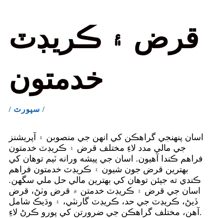
قرض ۽ ڪريڊٽ
خدمتون
/ سپورٽ /
اسان پنهنجي گراهڪن کي انهن جي منصوبن ۽ آپريشنز
جي مالي مدد لاءِ مختلف قرض ۽ ڪريڊٽ خدمتون
فراهم ڪندا آهيون. اسان جي پيشه ورانه ٽيم توهان کي
بهترين قرض جون شيون ۽ ڪريڊٽ خدمتون فراهم
ڪندي ته جيئن توهان کي بهترين مالي حل ملي سگهن.
اسان جي قرض ۽ ڪريڊٽ خدمتن ۾ قرض وٺڻ، قرض
ڏيڻ، ڪريڊٽ جي حد، ڪريڊٽ گارنٽي، ۽ وڌيڪ شامل
آهن، مختلف گراهڪن جي ضرورتن کي پورو ڪرڻ لاءِ.