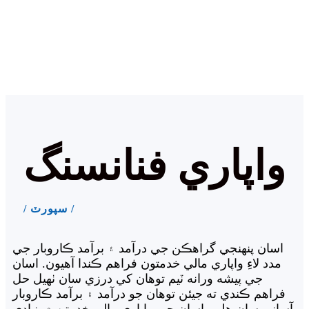
واپاري فنانسنگ
/ سپورٽ /
اسان پنهنجي گراهڪن جي درآمد ۽ برآمد ڪاروبار جي
مدد لاءِ واپاري مالي خدمتون فراهم ڪندا آهيون. اسان
جي پيشه ورانه ٽيم توهان کي درزي سان ٺهيل حل
فراهم ڪندي ته جيئن توهان جو درآمد ۽ برآمد ڪاروبار
آساني سان هلي. اسان جي واپاري مالي خدمتن ۾ بنيادي