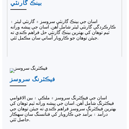
بينڪ گارنٽي
اسان جي بينڪ گارنٽي سروسز ۾ گارنٽي ليٽر ۽
ڪارڪردگي گارنٽي ليٽر شامل آهن. اسان جي پيشه ورانه
ٽيم توهان کي بهترين بينڪ گارنٽي حل فراهم ڪندي ته
جيئن توهان جو ڪاروبار آساني سان مڪمل ٿئي.
فيڪٽرنگ سروسز
اسان جي فيڪٽرنگ سروسز ۾ ملڪي ۽ بين الاقوامي
فيڪٽرنگ شامل آهن. اسان جي پيشه ورانه ٽيم توهان کي
بهترين فيڪٽرنگ سروسز فراهم ڪندي ته جيئن توهان جي
درآمد ۽ برآمد جي ڪاروبار کي فنانسنگ سان سهڪار
حاصل ٿئي.