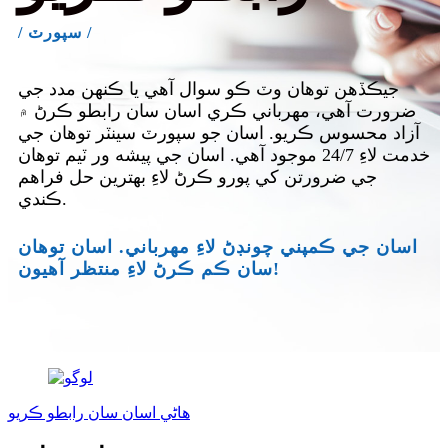
/ سپورٽ /
جيڪڏهن توهان وٽ ڪو سوال آهي يا ڪنهن مدد جي
ضرورت آهي، مهرباني ڪري اسان سان رابطو ڪرڻ ۾
آزاد محسوس ڪريو. اسان جو سپورٽ سينٽر توهان جي
خدمت لاءِ 24/7 موجود آهي. اسان جي پيشه ور ٽيم توهان
جي ضرورتن کي پورو ڪرڻ لاءِ بهترين حل فراهم
ڪندي.
اسان جي ڪمپني چونڊڻ لاءِ مهرباني. اسان توهان
سان ڪم ڪرڻ لاءِ منتظر آهيون!
هاڻي اسان سان رابطو ڪريو