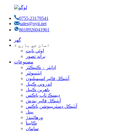
0755-23179541
sales@oyii.net
8618926041961
گھر
اسان جي باري ۾
اوئي بابت
برانڊ تصور
مصنوعات
اڊاپٽر ۽ ڪنيڪٽر
ايٽينيوئٽر
آپٽيڪل فائبر اسيمبليون
اندروني ڪيبل
ٻاهرين ڪيبل
ڊيسڪ ٽاپ باڪس
آپٽيڪل فائبر بندش
آپٽيڪل ڊسٽريبيوشن باڪس
پينل
ورهائيندڙ
ڪابينا
سامان