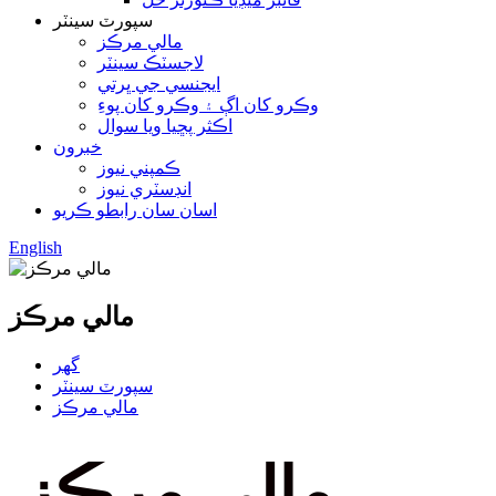
سپورٽ سينٽر
مالي مرڪز
لاجسٽڪ سينٽر
ايجنسي جي ڀرتي
وڪرو کان اڳ ۽ وڪرو کان پوءِ
اڪثر پڇيا ويا سوال
خبرون
ڪمپني نيوز
انڊسٽري نيوز
اسان سان رابطو ڪريو
English
مالي مرڪز
گھر
سپورٽ سينٽر
مالي مرڪز
مالي مرڪز