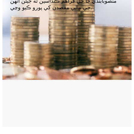
منصوبابندي جا حل فراهم ڪنداسين ته جيئن انهن
جي مالي مقصدن کي پورو ڪيو وڃي.