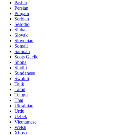
Pashto
Persian
Punjabi
Serbian
Sesotho
Sinhala
Slovak
Slovenian
Somali
Samoan
Scots Gaelic
Shona
Sindhi
Sundanese
Swahili
Tajik
Tamil
Telugu
Thai
Ukrainian
Urdu
Uzbek
Vietnamese
Welsh
Xhosa