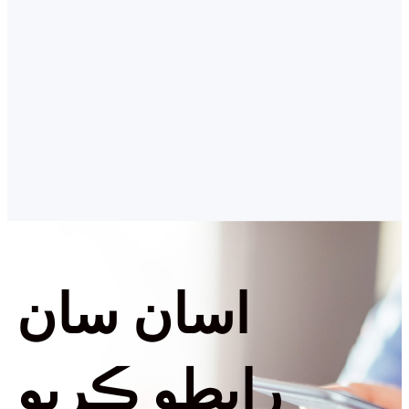
اسان سان
رابطو ڪريو