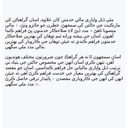
مٿي ڏنل واپاري مالي خدمتن کان علاوه، اسان گراهڪن کي
مارڪيٽ جي حالتن کي سمجهڻ، خطرن جو جائزو وٺڻ، ۽ مالي
منصوبا ٺاهڻ ۾ مدد ڏيڻ لاءِ صلاحڪار خدمتون پڻ فراهم ڪندا
آهيون. اسان جي پيشه ورانه ٽيم توهان کي بهترين صلاحڪار
خدمتون فراهم ڪندي ته جيئن توهان جي ڪاروبار کي بهترين
مالي مدد ملي سگهي.
اسان سمجهون ٿا ته هر گراهڪ جون ضرورتون مختلف هونديون
آهن، تنهن ڪري اسان انهن جي مخصوص حالتن جي بنياد تي
ترتيب ڏنل واپاري مالياتي حل فراهم ڪنداسين. اسان جو مقصد
گراهڪن کي بهترين معيار جي خدمت فراهم ڪرڻ آهي ته جيئن
انهن کي انهن جي ڪاروباري مقصدن ۽ پائيدار ترقي حاصل ڪرڻ
۾ مدد ملي سگهي.