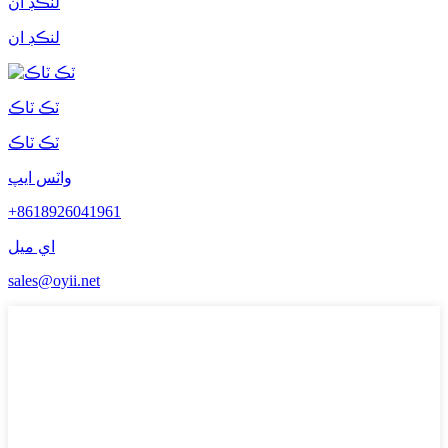
لنڪڊ ان
لنڪڊ ان
ٽڪ ٽاڪ
ٽڪ ٽاڪ
واٽس ايپ
+8618926041961
اي ميل
sales@oyii.net