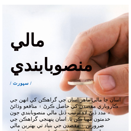
مالي
منصوبابندي
/ سپورٽ /
اسان جا مالي ماهر اسان جي گراهڪن کي انهن جي
ڪاروباري مقصدن کي حاصل ڪرڻ ۽ منافعو وڌائڻ
۾ مدد ڏيڻ لاءِ ترتيب ڏنل مالي منصوبابندي جون
خدمتون مهيا ڪن ٿا. اسان پنهنجي گراهڪن جي
ضرورتن ۽ مقصدن جي بنياد تي بهترين مالي