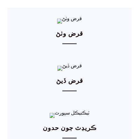
قرض وٺڻ
قرض ڏيڻ
ڪريڊٽ جون حدون