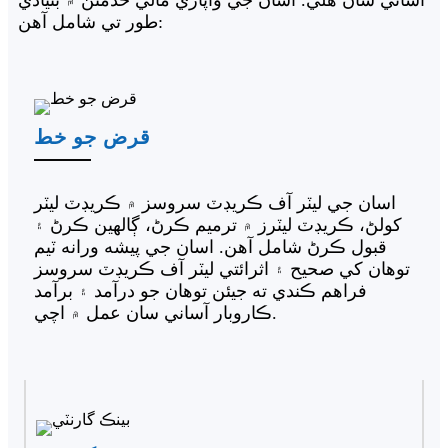
طور تي شامل آهن:
قرض جو خط
اسان جي ليٽر آف ڪريڊٽ سروسز ۾ ڪريڊٽ ليٽر
کولڻ، ڪريڊٽ ليٽرز ۾ ترميم ڪرڻ، ڳالهين ڪرڻ ۽
قبول ڪرڻ شامل آهن. اسان جي پيشه ورانه ٽيم
توهان کي صحيح ۽ اثرائتي ليٽر آف ڪريڊٽ سروسز
فراهم ڪندي ته جيئن توهان جو درآمد ۽ برآمد
ڪاروبار آساني سان عمل ۾ اچي.