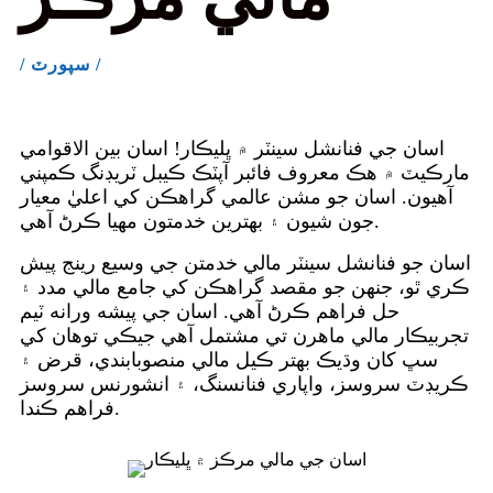
/ سپورٽ /
اسان جي فنانشل سينٽر ۾ ڀليڪار! اسان بين الاقوامي
مارڪيٽ ۾ هڪ معروف فائبر آپٽڪ ڪيبل ٽريڊنگ ڪمپني
آهيون. اسان جو مشن عالمي گراهڪن کي اعليٰ معيار
جون شيون ۽ بهترين خدمتون مهيا ڪرڻ آهي.
اسان جو فنانشل سينٽر مالي خدمتن جي وسيع رينج پيش
ڪري ٿو، جنهن جو مقصد گراهڪن کي جامع مالي مدد ۽
حل فراهم ڪرڻ آهي. اسان جي پيشه ورانه ٽيم
تجربيڪار مالي ماهرن تي مشتمل آهي جيڪي توهان کي
سڀ کان وڌيڪ بهتر ڪيل مالي منصوبابندي، قرض ۽
ڪريڊٽ سروسز، واپاري فنانسنگ، ۽ انشورنس سروسز
فراهم ڪندا.