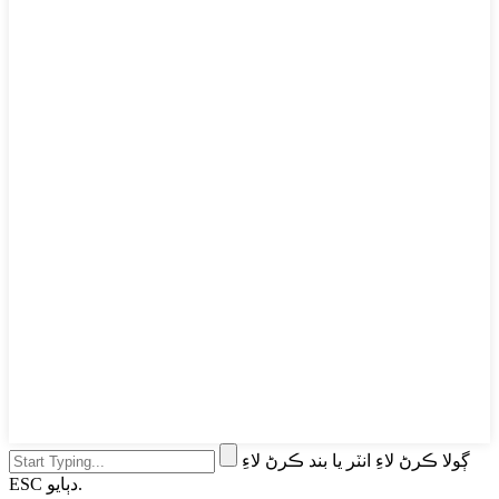
ڳولا ڪرڻ لاءِ انٽر يا بند ڪرڻ لاءِ
ESC دٻايو.