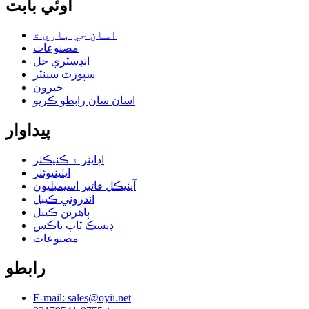
اوئي بابت
اسان جي باري ۾
مصنوعات
انڊسٽري حل
سپورٽ سينٽر
خبرون
اسان سان رابطو ڪريو
پيداوار
اڊاپٽر ۽ ڪنيڪٽر
ايٽينيوئٽر
آپٽيڪل فائبر اسيمبليون
اندروني ڪيبل
ٻاهرين ڪيبل
ڊيسڪ ٽاپ باڪس
مصنوعات
رابطو
E-mail: sales@oyii.net