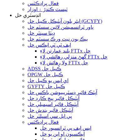
فعال پراڊڪٽس
ٽيسٽ ڪندڙ ۽ اوزار
انڊسٽري حل
ايئر بلون آپٽيڪل ڪيبل حل (GCYFY)
پاور ٽرانسميشن لائين سسٽم حل
ڊيٽا سينٽر حل
بيڪ بون نيٽ ورڪ سسٽم حل
ايف ٽي ٽي ايڪس حل
بلند عمارتن لاءِ FTTx حل
گھڻ منزلي رهائشي لاءِ FTTx حل
ولا رهائش لاءِ FTTx حل
ADSS ڪيبل حل
OPGW ڪيبل حل
اي ايس يو ڪيبل حل
GYFTY ڪيبل حل
آپٽڪ فائبر ڊسٽريبيوشن باڪس حل
آپٽيڪل فائبر پيچ ڪارڊ حل
آپٽيڪل فائبر اسيمبلي حل
آپٽيڪل فائبر بندش حل
پي ايل سي اسپلٽر حل
فعال پراڊڪٽس
ايس ايف پي ٽرانسيور حل
ايڪسپون او اين يو حل
فائبر ميڊيا ڪنورٽر حل