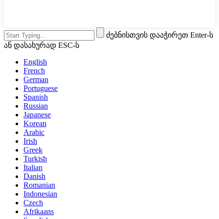
ძებნისთვის დააჭირეთ Enter-ს
ან დასახურად ESC-ს
English
French
German
Portuguese
Spanish
Russian
Japanese
Korean
Arabic
Irish
Greek
Turkish
Italian
Danish
Romanian
Indonesian
Czech
Afrikaans