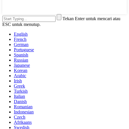
Tekan Enter untuk mencari atau
ESC untuk menutup.
English
French
German
Portuguese
Spanish
Russian
Japanese
Korean
Arabic
Irish
Greek
Turkish
Italian
Danish
Romanian
Indonesian
Czech
Afrikaans
Swedish