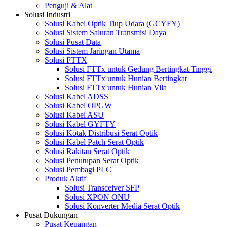
Penguji & Alat
Solusi Industri
Solusi Kabel Optik Tiup Udara (GCYFY)
Solusi Sistem Saluran Transmisi Daya
Solusi Pusat Data
Solusi Sistem Jaringan Utama
Solusi FTTX
Solusi FTTx untuk Gedung Bertingkat Tinggi
Solusi FTTx untuk Hunian Bertingkat
Solusi FTTx untuk Hunian Vila
Solusi Kabel ADSS
Solusi Kabel OPGW
Solusi Kabel ASU
Solusi Kabel GYFTY
Solusi Kotak Distribusi Serat Optik
Solusi Kabel Patch Serat Optik
Solusi Rakitan Serat Optik
Solusi Penutupan Serat Optik
Solusi Pembagi PLC
Produk Aktif
Solusi Transceiver SFP
Solusi XPON ONU
Solusi Konverter Media Serat Optik
Pusat Dukungan
Pusat Keuangan