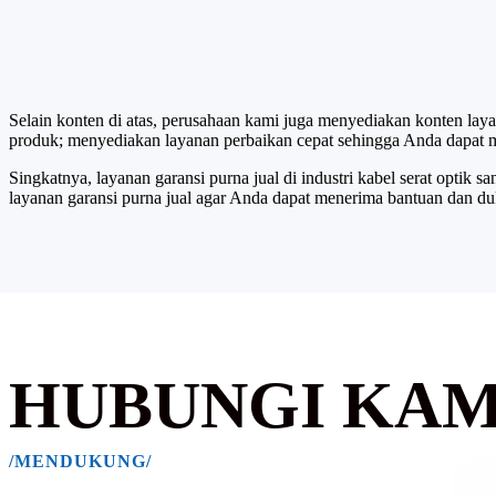
menggunakan produk dengan lebih baik dan menyelesaikan berb
selama proses penggunaan produk.
Selain konten di atas, perusahaan kami juga menyediakan konten la
produk; menyediakan layanan perbaikan cepat sehingga Anda dapat 
Singkatnya, layanan garansi purna jual di industri kabel serat optik
layanan garansi purna jual agar Anda dapat menerima bantuan dan d
HUBUNGI KAM
/MENDUKUNG/