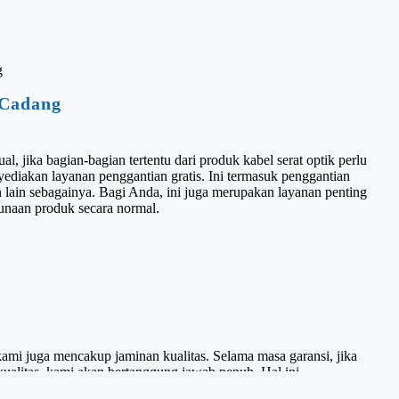
 Cadang
al, jika bagian-bagian tertentu dari produk kabel serat optik perlu
yediakan layanan penggantian gratis. Ini termasuk penggantian
n lain sebagainya. Bagi Anda, ini juga merupakan layanan penting
naan produk secara normal.
kami juga mencakup jaminan kualitas. Selama masa garansi, jika
ualitas, kami akan bertanggung jawab penuh. Hal ini
kan produk kabel serat optik dengan lebih tenang,