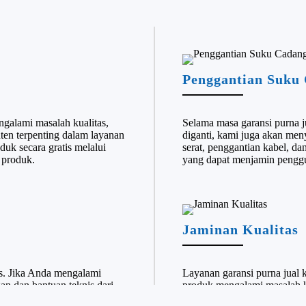
Penggantian Suku
ngalami masalah kualitas,
Selama masa garansi purna ju
ten terpenting dalam layanan
diganti, kami juga akan men
duk secara gratis melalui
serat, penggantian kabel, da
 produk.
yang dapat menjamin penggu
Jaminan Kualitas
s. Jika Anda mengalami
Layanan garansi purna jual 
n dan bantuan teknis dari
produk mengalami masalah k
kami membantu Anda
memungkinkan Anda mengguna