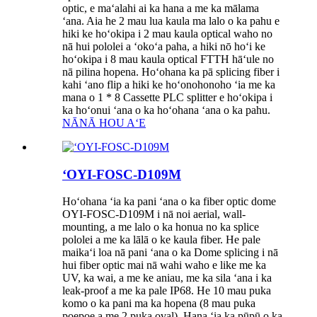
optic, e maʻalahi ai ka hana a me ka mālama
ʻana. Aia he 2 mau lua kaula ma lalo o ka pahu e
hiki ke hoʻokipa i 2 mau kaula optical waho no
nā hui pololei a ʻokoʻa paha, a hiki nō hoʻi ke
hoʻokipa i 8 mau kaula optical FTTH hāʻule no
nā pilina hopena. Hoʻohana ka pā splicing fiber i
kahi ʻano flip a hiki ke hoʻonohonoho ʻia me ka
mana o 1 * 8 Cassette PLC splitter e hoʻokipa i
ka hoʻonui ʻana o ka hoʻohana ʻana o ka pahu.
NĀNĀ HOU AʻE
ʻOYI-FOSC-D109M
Hoʻohana ʻia ka pani ʻana o ka fiber optic dome
OYI-FOSC-D109M i nā noi aerial, wall-
mounting, a me lalo o ka honua no ka splice
pololei a me ka lālā o ke kaula fiber. He pale
maikaʻi loa nā pani ʻana o ka Dome splicing i nā
hui fiber optic mai nā wahi waho e like me ka
UV, ka wai, a me ke aniau, me ka sila ʻana i ka
leak-proof a me ka pale IP68. He 10 mau puka
komo o ka pani ma ka hopena (8 mau puka
poepoe a me 2 puka oval). Hana ʻia ka pūpū o ka