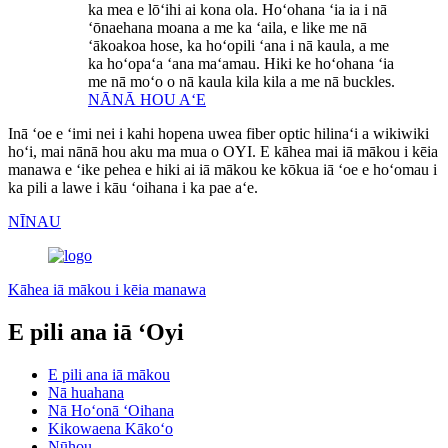
ka mea e lōʻihi ai kona ola. Hoʻohana ʻia ia i nā
ʻōnaehana moana a me ka ʻaila, e like me nā
ʻākoakoa hose, ka hoʻopili ʻana i nā kaula, a me
ka hoʻopaʻa ʻana maʻamau. Hiki ke hoʻohana ʻia
me nā moʻo o nā kaula kila kila a me nā buckles.
NĀNĀ HOU AʻE
Inā ʻoe e ʻimi nei i kahi hopena uwea fiber optic hilinaʻi a wikiwiki
hoʻi, mai nānā hou aku ma mua o OYI. E kāhea mai iā mākou i kēia
manawa e ʻike pehea e hiki ai iā mākou ke kōkua iā ʻoe e hoʻomau i
ka pili a lawe i kāu ʻoihana i ka pae aʻe.
NĪNAU
Kāhea iā mākou i kēia manawa
E pili ana iā ʻOyi
E pili ana iā mākou
Nā huahana
Nā Hoʻonā ʻOihana
Kikowaena Kākoʻo
Nūhou