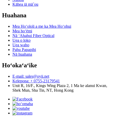
Kāhea iā mā˚ou
Huahana
Mea Hoʻololi a me ka Mea Hoʻohui
Mea hoʻēmi
Nā ʻAhahui Fiber Optical
Uea o loko
Uea waho
Pahu Papapihi
Nā huahana
Hoʻokaʻaʻike
E-mail: sales@oyii.net
Kelepona: + 0755-23179541
Unit R, 16/F., Kings Wing Plaza 2, 1 Ma ke alanui Kwan,
Shek Mun, Sha Tin, NT, Hong Kong