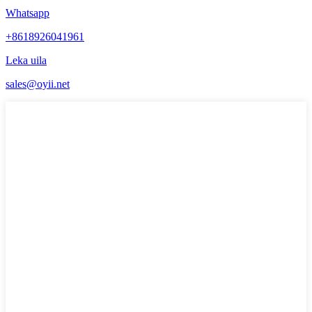
Whatsapp
+8618926041961
Leka uila
sales@oyii.net