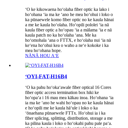
ʻO ke kikowaena hoʻolaha fiber optic ka lako i
hoʻohana ʻia ma ke ʻano he mea hoʻohui i loko o
ka pūnaewele komo fiber optic no ke kaula hānai
a me ke kaula hoʻolaha. Hoʻopili pololei ʻia nā
kaula fiber optic a hoʻopau ʻia a mālama ʻia e nā
kaula patch no ka hoʻolaha ʻana. Me ka
hoʻomohala ʻana o FTTX, e hoʻolaha nui ʻia nā
keʻena hoʻohui kea o waho a neʻe kokoke i ka
mea hoʻohana hope.
NĀNĀ HOU AʻE
ʻOYI-FAT-H16B4
ʻO ka pahu hoʻokaʻawale fiber optical 16 Cores
fiber optic access termination box hiki ke
hoʻopaʻa i 16 mau mea kākau inoa. Hoʻohana ʻia
ia ma ke ʻano he wahi hoʻopau no ke kaula hānai
e hoʻopili me ke kaula hāʻule i loko o ka
ʻōnaehana pūnaewele FTTx. Hoʻohui ia i ka
fiber splicing, splitting, distribution, storage a me
ka pilina kaula i loko o hoʻokahi pahu pale paʻa.