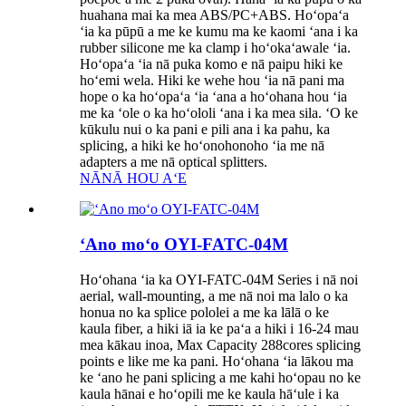
huahana mai ka mea ABS/PC+ABS. Hoʻopaʻa
ʻia ka pūpū a me ke kumu ma ke kaomi ʻana i ka
rubber silicone me ka clamp i hoʻokaʻawale ʻia.
Hoʻopaʻa ʻia nā puka komo e nā paipu hiki ke
hoʻemi wela. Hiki ke wehe hou ʻia nā pani ma
hope o ka hoʻopaʻa ʻia ʻana a hoʻohana hou ʻia
me ka ʻole o ka hoʻololi ʻana i ka mea sila. ʻO ke
kūkulu nui o ka pani e pili ana i ka pahu, ka
splicing, a hiki ke hoʻonohonoho ʻia me nā
adapters a me nā optical splitters.
NĀNĀ HOU AʻE
ʻAno moʻo OYI-FATC-04M
Hoʻohana ʻia ka OYI-FATC-04M Series i nā noi
aerial, wall-mounting, a me nā noi ma lalo o ka
honua no ka splice pololei a me ka lālā o ke
kaula fiber, a hiki iā ia ke paʻa a hiki i 16-24 mau
mea kākau inoa, Max Capacity 288cores splicing
points e like me ka pani. Hoʻohana ʻia lākou ma
ke ʻano he pani splicing a me kahi hoʻopau no ke
kaula hānai e hoʻopili me ke kaula hāʻule i ka