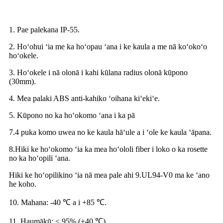
1. Pae palekana IP-55.
2. Hoʻohui ʻia me ka hoʻopau ʻana i ke kaula a me nā koʻokoʻo
hoʻokele.
3. Hoʻokele i nā olonā i kahi kūlana radius olonā kūpono
(30mm).
4. Mea palaki ABS anti-kahiko ʻoihana kiʻekiʻe.
5. Kūpono no ka hoʻokomo ʻana i ka pā
7.4 puka komo uwea no ke kaula hāʻule a i ʻole ke kaula ʻāpana.
8.Hiki ke hoʻokomo ʻia ka mea hoʻololi fiber i loko o ka rosette
no ka hoʻopili ʻana.
Hiki ke hoʻopilikino ʻia nā mea pale ahi 9.UL94-V0 ma ke ʻano
he koho.
10. Mahana: -40 ℃ a i +85 ℃.
11. Haumākū: ≤ 95% (+40 ℃).