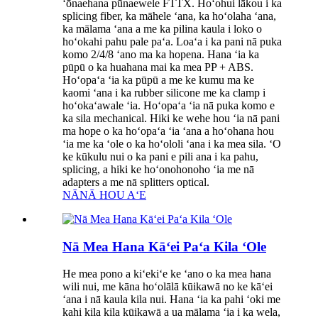
ʻōnaehana pūnaewele FTTX. Hoʻohui lākou i ka
splicing fiber, ka māhele ʻana, ka hoʻolaha ʻana,
ka mālama ʻana a me ka pilina kaula i loko o
hoʻokahi pahu pale paʻa. Loaʻa i ka pani nā puka
komo 2/4/8 ʻano ma ka hopena. Hana ʻia ka
pūpū o ka huahana mai ka mea PP + ABS.
Hoʻopaʻa ʻia ka pūpū a me ke kumu ma ke
kaomi ʻana i ka rubber silicone me ka clamp i
hoʻokaʻawale ʻia. Hoʻopaʻa ʻia nā puka komo e
ka sila mechanical. Hiki ke wehe hou ʻia nā pani
ma hope o ka hoʻopaʻa ʻia ʻana a hoʻohana hou
ʻia me ka ʻole o ka hoʻololi ʻana i ka mea sila. ʻO
ke kūkulu nui o ka pani e pili ana i ka pahu,
splicing, a hiki ke hoʻonohonoho ʻia me nā
adapters a me nā splitters optical.
NĀNĀ HOU AʻE
Nā Mea Hana Kāʻei Paʻa Kila ʻOle
He mea pono a kiʻekiʻe ke ʻano o ka mea hana
wili nui, me kāna hoʻolālā kūikawā no ke kāʻei
ʻana i nā kaula kila nui. Hana ʻia ka pahi ʻoki me
kahi kila kila kūikawā a ua mālama ʻia i ka wela,