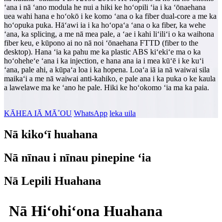
ʻana i nā ʻano modula he nui a hiki ke hoʻopili ʻia i ka ʻōnaehana
uea wahi hana e hoʻokō i ke komo ʻana o ka fiber dual-core a me ka
hoʻopuka puka. Hāʻawi ia i ka hoʻopaʻa ʻana o ka fiber, ka wehe
ʻana, ka splicing, a me nā mea pale, a ʻae i kahi liʻiliʻi o ka waihona
fiber keu, e kūpono ai no nā noi ʻōnaehana FTTD (fiber to the
desktop). Hana ʻia ka pahu me ka plastic ABS kiʻekiʻe ma o ka
hoʻoheheʻe ʻana i ka injection, e hana ana ia i mea kūʻē i ke kuʻi
ʻana, pale ahi, a kūpaʻa loa i ka hopena. Loaʻa iā ia nā waiwai sila
maikaʻi a me nā waiwai anti-kahiko, e pale ana i ka puka o ke kaula
a lawelawe ma ke ʻano he pale. Hiki ke hoʻokomo ʻia ma ka paia.
KĀHEA IĀ MĀ˚OU
WhatsApp
leka uila
Nā kikoʻī huahana
Nā nīnau i nīnau pinepine ʻia
Nā Lepili Huahana
Nā Hiʻohiʻona Huahana