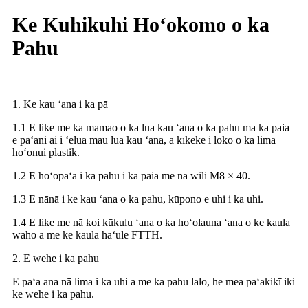
Ke Kuhikuhi Hoʻokomo o ka
Pahu
1. Ke kau ʻana i ka pā
1.1 E like me ka mamao o ka lua kau ʻana o ka pahu ma ka paia
e pāʻani ai i ʻelua mau lua kau ʻana, a kīkēkē i loko o ka lima
hoʻonui plastik.
1.2 E hoʻopaʻa i ka pahu i ka paia me nā wili M8 × 40.
1.3 E nānā i ke kau ʻana o ka pahu, kūpono e uhi i ka uhi.
1.4 E like me nā koi kūkulu ʻana o ka hoʻolauna ʻana o ke kaula
waho a me ke kaula hāʻule FTTH.
2. E wehe i ka pahu
E paʻa ana nā lima i ka uhi a me ka pahu lalo, he mea paʻakikī iki
ke wehe i ka pahu.