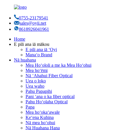
0755-23179541
sales@oyii.net
8618926041961
Home
E pili ana iā mākou
E pili ana iā ʻOyi
Manaʻo Brand
Nā huahana
Mea Hoʻololi a me ka Mea Hoʻohui
Mea hoʻēmi
Nā ʻAhahui Fiber Optical
Uea o loko
Uea waho
Pahu Papapihi
Pani ʻana o ka fiber optical
Pahu Hoʻolaha Optical
Papa
Mea hoʻokaʻawale
Keʻena Kuhina
Nā mea hoʻohui
Nā Huahana Hana