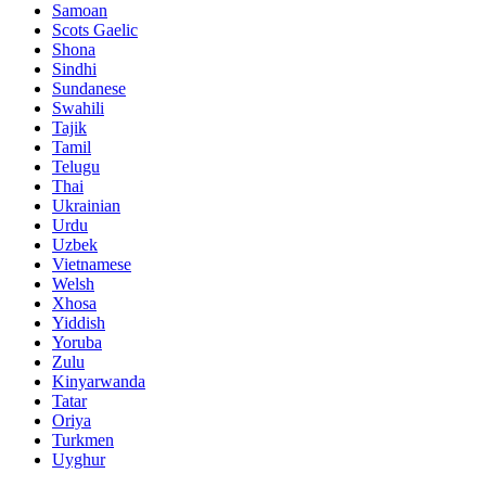
Samoan
Scots Gaelic
Shona
Sindhi
Sundanese
Swahili
Tajik
Tamil
Telugu
Thai
Ukrainian
Urdu
Uzbek
Vietnamese
Welsh
Xhosa
Yiddish
Yoruba
Zulu
Kinyarwanda
Tatar
Oriya
Turkmen
Uyghur