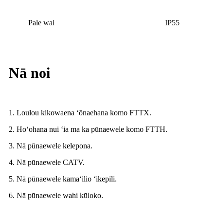
Pale wai
IP55
Nā noi
1. Loulou kikowaena ʻōnaehana komo FTTX.
2. Hoʻohana nui ʻia ma ka pūnaewele komo FTTH.
3. Nā pūnaewele kelepona.
4. Nā pūnaewele CATV.
5. Nā pūnaewele kamaʻilio ʻikepili.
6. Nā pūnaewele wahi kūloko.