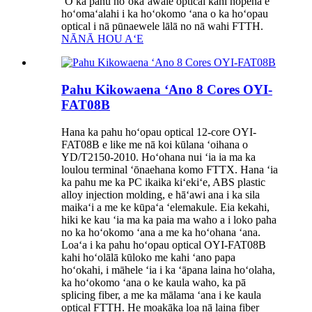
ʻO ka pahu hoʻokaʻawale optical kahi hopena e
hoʻomaʻalahi i ka hoʻokomo ʻana o ka hoʻopau
optical i nā pūnaewele lālā no nā wahi FTTH.
NĀNĀ HOU AʻE
Pahu Kikowaena ʻAno 8 Cores OYI-
FAT08B
Hana ka pahu hoʻopau optical 12-core OYI-
FAT08B e like me nā koi kūlana ʻoihana o
YD/T2150-2010. Hoʻohana nui ʻia ia ma ka
loulou terminal ʻōnaehana komo FTTX. Hana ʻia
ka pahu me ka PC ikaika kiʻekiʻe, ABS plastic
alloy injection molding, e hāʻawi ana i ka sila
maikaʻi a me ke kūpaʻa ʻelemakule. Eia kekahi,
hiki ke kau ʻia ma ka paia ma waho a i loko paha
no ka hoʻokomo ʻana a me ka hoʻohana ʻana.
Loaʻa i ka pahu hoʻopau optical OYI-FAT08B
kahi hoʻolālā kūloko me kahi ʻano papa
hoʻokahi, i māhele ʻia i ka ʻāpana laina hoʻolaha,
ka hoʻokomo ʻana o ke kaula waho, ka pā
splicing fiber, a me ka mālama ʻana i ke kaula
optical FTTH. He moakāka loa nā laina fiber