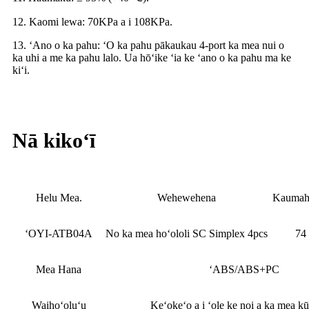
12. Kaomi lewa: 70KPa a i 108KPa.
13. ʻAno o ka pahu: ʻO ka pahu pākaukau 4-port ka mea nui o
ka uhi a me ka pahu lalo. Ua hōʻike ʻia ke ʻano o ka pahu ma ke
kiʻi.
Nā kikoʻī
Helu Mea.
Wehewehena
Kaumaha
ʻOYI-ATB04A
No ka mea hoʻololi SC Simplex 4pcs
74
Mea Hana
ʻABS/ABS+PC
Waihoʻoluʻu
Keʻokeʻo a i ʻole ke noi a ka mea kū