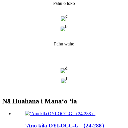
Pahu o loko
Pahu waho
Nā Huahana i Manaʻo ʻia
ʻAno kila OYI-OCC-G （24-288）