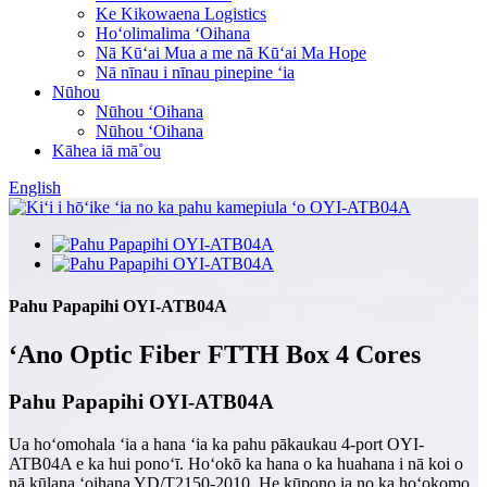
Ke Kikowaena Logistics
Hoʻolimalima ʻOihana
Nā Kūʻai Mua a me nā Kūʻai Ma Hope
Nā nīnau i nīnau pinepine ʻia
Nūhou
Nūhou ʻOihana
Nūhou ʻOihana
Kāhea iā mā˚ou
English
Pahu Papapihi OYI-ATB04A
ʻAno Optic Fiber FTTH Box 4 Cores
Pahu Papapihi OYI-ATB04A
Ua hoʻomohala ʻia a hana ʻia ka pahu pākaukau 4-port OYI-
ATB04A e ka hui ponoʻī. Hoʻokō ka hana o ka huahana i nā koi o
nā kūlana ʻoihana YD/T2150-2010. He kūpono ia no ka hoʻokomo