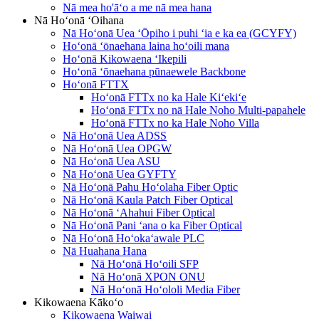
Nā mea ho'āʻo a me nā mea hana
Nā Hoʻonā ʻOihana
Nā Hoʻonā Uea ʻŌpiho i puhi ʻia e ka ea (GCYFY)
Hoʻonā ʻōnaehana laina hoʻoili mana
Hoʻonā Kikowaena ʻIkepili
Hoʻonā ʻōnaehana pūnaewele Backbone
Hoʻonā FTTX
Hoʻonā FTTx no ka Hale Kiʻekiʻe
Hoʻonā FTTx no nā Hale Noho Multi-papahele
Hoʻonā FTTx no ka Hale Noho Villa
Nā Hoʻonā Uea ADSS
Nā Hoʻonā Uea OPGW
Nā Hoʻonā Uea ASU
Nā Hoʻonā Uea GYFTY
Nā Hoʻonā Pahu Hoʻolaha Fiber Optic
Nā Hoʻonā Kaula Patch Fiber Optical
Nā Hoʻonā ʻAhahui Fiber Optical
Nā Hoʻonā Pani ʻana o ka Fiber Optical
Nā Hoʻonā Hoʻokaʻawale PLC
Nā Huahana Hana
Nā Hoʻonā Hoʻoili SFP
Nā Hoʻonā XPON ONU
Nā Hoʻonā Hoʻololi Media Fiber
Kikowaena Kākoʻo
Kikowaena Waiwai