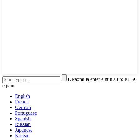
E kaomi iā enter e huli a i ʻole ESC
e pani
English
French
German
Portuguese
Spanish
Russian
Japanese
Korean