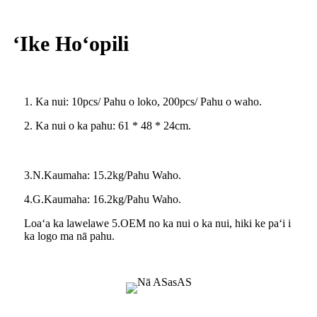
ʻIke Hoʻopili
1. Ka nui: 10pcs/ Pahu o loko, 200pcs/ Pahu o waho.
2. Ka nui o ka pahu: 61 * 48 * 24cm.
3.N.Kaumaha: 15.2kg/Pahu Waho.
4.G.Kaumaha: 16.2kg/Pahu Waho.
Loaʻa ka lawelawe 5.OEM no ka nui o ka nui, hiki ke paʻi i
ka logo ma nā pahu.