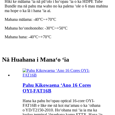
Hiki ke mālama ʻia nā pūʻolo i hoʻopau ʻia o ka HDPE Tube
Bundle ma nā pahu ma waho no ka palena ʻole o 6 mau mahina
ma hope o ka lā i hana ʻia ai.
Mahana mālama: -40°C
~
+70°C
Mahana hoʻonohonoho: -30°C
~
+50°C
Mahana hana: -40°C
~
+70°C
Nā Huahana i Manaʻo ʻia
Pahu Kikowaena ʻAno 16 Cores
OYI-FAT16B
Hana ka pahu hoʻopau optical 16-core OYI-
FAT16B e like me nā koi maʻamau o ka ʻoihana
o YD/T2150-2010. Hoʻohana nui ʻia ia ma ka
loulou terminal ʻōnaehana komo FTTX. Hana ʻia