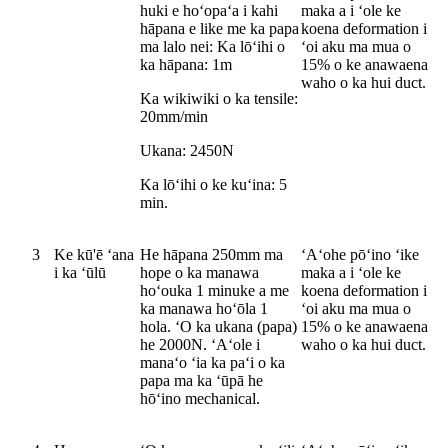
huki e hoʻopaʻa i kahi
maka a i ʻole ke
hāpana e like me ka papa
koena deformation i
ma lalo nei: Ka lōʻihi o
ʻoi aku ma mua o
ka hāpana: 1m
15% o ke anawaena
waho o ka hui duct.
Ka wikiwiki o ka tensile:
20mm/min
Ukana: 2450N
Ka lōʻihi o ke kuʻina: 5
min.
3
Ke kū'ē ʻana
He hāpana 250mm ma
ʻAʻohe pōʻino ʻike
i ka ʻūlū
hope o ka manawa
maka a i ʻole ke
hoʻouka 1 minuke a me
koena deformation i
ka manawa hoʻōla 1
ʻoi aku ma mua o
hola. ʻO ka ukana (papa)
15% o ke anawaena
he 2000N. ʻAʻole i
waho o ka hui duct.
manaʻo ʻia ka paʻi o ka
papa ma ka ʻūpā he
hōʻino mechanical.