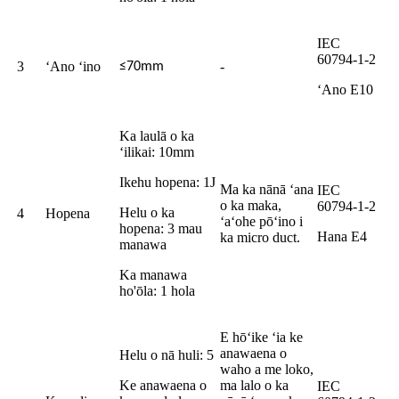
IEC
60794-1-2
3
ʻAno ʻino
-
≤70mm
ʻAno E10
Ka laulā o ka
ʻilikai: 10mm
Ikehu hopena: 1J
Ma ka nānā ʻana
IEC
o ka maka,
60794-1-2
Helu o ka
4
Hopena
ʻaʻohe pōʻino i
hopena: 3 mau
Hana E4
ka micro duct.
manawa
Ka manawa
ho'ōla: 1 hola
E hōʻike ʻia ke
anawaena o
Helu o nā huli: 5
waho a me loko,
Ke anawaena o
ma lalo o ka
IEC