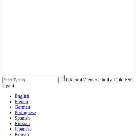
E kaomi iā enter e huli a i ʻole ESC
e pani
English
French
German
Portuguese
Spanish
Russian
Japanese
Korean