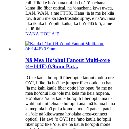
rail. Hiki ke hoʻohana nui ʻia i nā ʻōnaehana
kamaʻilio fiber optical, nā ʻōnaehana kīwī uwea,
LAN, WAN, a me FTTX. Hana ʻia ia me ke kila
ʻōwili anu me ka Electrostatic spray, e hāʻawi ana
i ka ikaika hoʻopili ikaika, ka hoʻolālā kiʻi, a me
ka lōʻihi.
NĀNĀ HOU AʻE
Nā Mea Hoʻohui Fanout Multi-core
(4~144F) 0.9mm Pat...
ʻO ke kaula hoʻopili fiber optic fanout multi-core
OYI, i ʻike ʻia hoʻi he jumper fiber optic, ua hana
ʻia me kahi kaula fiber optic i hoʻopau ʻia me nā
mea hoʻohui like ʻole ma kēlā me kēia hopena.
Hoʻohana ʻia nā kaula hoʻopili fiber optic ma nā
wahi noi nui ʻelua: e hoʻopili ana i nā kahua hana
kamepiula i nā puka komo a me nā panela patch
a i ʻole nā ​​​​kikowaena hoʻolaha cross-connect
optical. Hāʻawi ʻo OYI i nā ʻano kaula hoʻopili
fiber optic like ʻole, me nā kaula hoʻopili mode