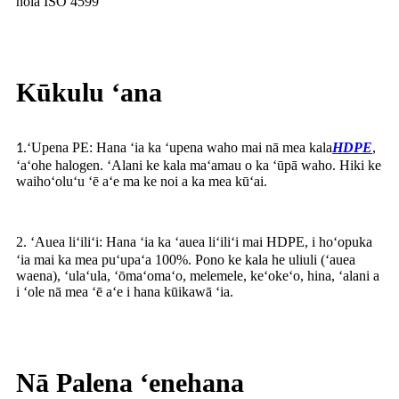
hola ISO 4599
Kūkulu ʻana
ʻUpena PE: Hana ʻia ka ʻupena waho mai nā mea kala
HDPE
,
1.
ʻaʻohe halogen. ʻAlani ke kala maʻamau o ka ʻūpā waho. Hiki ke
waihoʻoluʻu ʻē aʻe ma ke noi a ka mea kūʻai.
2
ʻAuea liʻiliʻi: Hana ʻia ka ʻauea liʻiliʻi mai HDPE, i hoʻopuka
.
ʻia mai ka mea puʻupaʻa 100%. Pono ke kala he uliuli (ʻauea
waena), ʻulaʻula, ʻōmaʻomaʻo, melemele, keʻokeʻo, hina, ʻalani a
i ʻole nā ​​mea ʻē aʻe i hana kūikawā ʻia.
Nā Palena ʻenehana