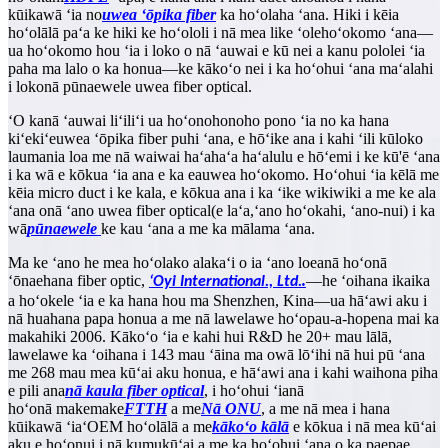
kūikawā ʻia no
uwea ʻōpika fiber
ka hoʻolaha ʻana. Hiki i kēia
hoʻolālā paʻa ke hiki ke hoʻololi i nā mea like ʻole
hoʻokomo ʻana
—
ua hoʻokomo hou ʻia i loko o nā ʻauwai e kū nei a kanu pololei ʻia
paha ma lalo o ka honua
—
ke kākoʻo nei i ka hoʻohui ʻana maʻalahi
i loko
nā pūnaewele uwea fiber optical
.
ʻO ka
nā ʻauwai liʻiliʻi
ua hoʻonohonoho pono ʻia no ka hana
kiʻekiʻe
uwea ʻōpika fiber
puhi ʻana, e hōʻike ana i kahi ʻili kūloko
laumania loa me nā waiwai haʻahaʻa haʻalulu e hōʻemi i ke kū'ē ʻana
i ka wā e kōkua ʻia ana e ka ea
uwea
hoʻokomo. Hoʻohui ʻia kēlā me
kēia micro duct i ke kala, e kōkua ana i ka ʻike wikiwiki a me ke ala
ʻana o
nā ʻano uwea fiber optical
(e laʻa,
ʻano hoʻokahi
,
ʻano-nui
) i ka
wā
pūnaewele
ke kau ʻana a me ka mālama ʻana.
Ma ke ʻano he mea hoʻolako alakaʻi o ia ʻano loea
nā hoʻonā
ʻōnaehana fiber optic
,
.
—
he ʻoihana ikaika
ʻOyi International., Ltd.
a hoʻokele ʻia e ka hana hou ma Shenzhen, Kina
—
ua hāʻawi aku i
nā huahana papa honua a me nā lawelawe hoʻopau-a-hopena mai ka
makahiki 2006. Kākoʻo ʻia e kahi hui R&D he 20+ mau lālā,
lawelawe ka ʻoihana i 143 mau ʻāina ma o
wā lōʻihi
nā hui pū ʻana
me 268 mau mea kūʻai aku honua, e hāʻawi ana i kahi waihona piha
e pili ana
nā kaula fiber optical
, i hoʻohui ʻia
nā
hoʻonā
makemake
FTTH
a me
Nā ONU
, a me nā mea i hana
kūikawā ʻia
ʻOEM
hoʻolālā a me
kākoʻo kālā
e kōkua i nā mea kūʻai
aku e hoʻonui i nā kumukūʻai a me ka hoʻohui ʻana o ka paepae.