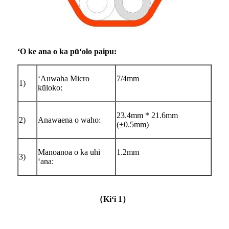
ʻO ke ana o ka pūʻolo paipu:
ʻAuwaha Micro
7/4mm
1)
kūloko:
23.4mm * 21.6mm
2)
Anawaena o waho:
(±0.5mm)
Mānoanoa o ka uhi
1.2mm
3)
ʻana:
（
Kiʻi 1
）