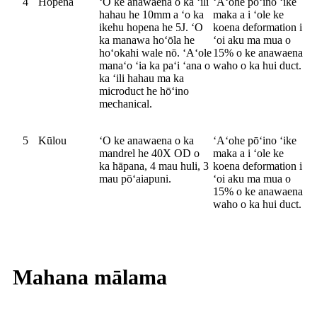
4
Hopena
ʻO ke anawaena o ka ʻili
ʻAʻohe pōʻino ʻike
hahau he 10mm a ʻo ka
maka a i ʻole ke
ikehu hopena he 5J. ʻO
koena deformation i
ka manawa hoʻōla he
ʻoi aku ma mua o
hoʻokahi wale nō. ʻAʻole
15% o ke anawaena
manaʻo ʻia ka paʻi ʻana o
waho o ka hui duct.
ka ʻili hahau ma ka
microduct he hōʻino
mechanical.
5
Kūlou
ʻO ke anawaena o ka
ʻAʻohe pōʻino ʻike
mandrel he 40X OD o
maka a i ʻole ke
ka hāpana, 4 mau huli, 3
koena deformation i
mau pōʻaiapuni.
ʻoi aku ma mua o
15% o ke anawaena
waho o ka hui duct.
Mahana mālama