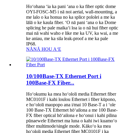
Hoʻohana ʻia ka pani ʻana o ka fiber optic dome
OYI-FOSC-M5 i nā noi aerial, wall-mounting, a
me lalo o ka honua no ka splice pololei a me ka
lālā o ke kaula fiber. ʻO nā pani ʻana o ka Dome
splicing he pale maikaʻi loa ia o nā hui fiber optic
mai nā wahi waho e like me ka UV, ka wai, a me
ke aniau, me ka sila leak-proof a me ka pale
IP68.
NĀNĀ HOU AʻE
10/100Base-TX Ethernet Port i
100Base-FX Fiber...
Hoʻokumu ka mea hoʻololi media Ethernet fiber
MC0101F i kahi loulou Ethernet i fiber kūpono,
e hoʻololi maopopo ana i/mai 10 Base-T a i ʻole
100 Base-TX Ethernet hōʻailona a me 100 Base-
FX fiber optical hōʻailona e hoʻonui i kahi pilina
pūnaewele Ethernet ma luna o kahi iwi kuamoʻo
fiber multimode/single mode. Kākoʻo ka mea
hoʻololi media Ethernet fiber MC0101F i ka