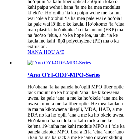
hoʻopuni ʻia kahi fiber optical 250μm i loko o
kahi paipu wehe i hana ʻia me ka mea modulus
kiʻekiʻe. Hoʻopiha ʻia ka paipu wehe me ka hui
wai ʻole a hoʻohui ʻia ka mea pale wai e hōʻoia i
ka pale wai lōʻihi o ke kaula. Hoʻokomo ʻia ʻelua
mau plastik i hoʻoikaika ʻia i ke aniani (FRP) ma
nā ʻaoʻao ʻelua, a ʻo ka hope loa, ua uhi ʻia ke
kaula me kahi ʻūpā polyethylene (PE) ma o ka
extrusion.
NĀNĀ HOU AʻE
ʻAno OYI-ODF-MPO-Series
Hoʻohana ʻia ka panela hoʻopili MPO fiber optic
rack mount no ka hoʻopili ʻana i ke kikowaena
uwea, ka pale ʻana, a me ka hoʻokele ʻana ma ke
uwea kumu a me ka fiber optic. He mea kaulana
ia ma nā kikowaena ʻikepili, MDA, HAD, a me
EDA no ka hoʻopili ʻana a me ka hoʻokele uwea.
Hoʻokomo ʻia ia i loko o kahi rack a me ke
keʻena 19-'īniha me kahi module MPO a i ʻole ka
panela adapter MPO. Loaʻa iā ia ʻelua ʻano: ʻano
i kau ʻia ma ka rack a me ke ʻano drawer sliding