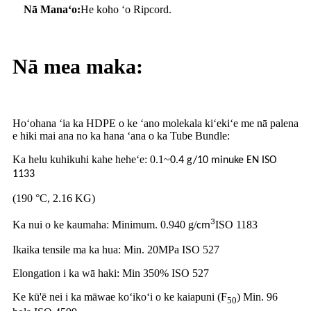
Nā Manaʻo:
He koho ʻo Ripcord.
Nā mea maka:
Hoʻohana ʻia ka HDPE o ke ʻano molekala kiʻekiʻe me nā palena
e hiki mai ana no ka hana ʻana o ka Tube Bundle:
Ka helu kuhikuhi kahe heheʻe: 0.1
~
0.4 g/10 minuke EN ISO
1133
(190 °C, 2.16 KG)
3
Ka nui o ke kaumaha: Minimum. 0.940 g/
ISO 1183
cm
Ikaika tensile ma ka hua: Min. 20MPa ISO 527
Elongation i ka wā haki: Min 350% ISO 527
Ke kū'ē nei i ka māwae koʻikoʻi o ke kaiapuni (F
) Min. 96
50