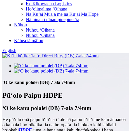
Ke Kikowaena Logistics
Hoʻolimalima ʻOihana
Nā Kūʻai Mua a me nā Kūʻai Ma Hope
Nā nīnau i nīnau pinepine ʻia
Nūhou
Nūhou ʻOihana
Nūhou ʻOihana
Kāhea iā mā˚ou
English
ʻO ke kanu pololei (DB) 7-ala 7/4mm
Pūʻolo Paipu HDPE
ʻO ke kanu pololei (DB) 7-ala 7/4mm
He pūʻulu o
nā paipu liʻiliʻi a i ʻole nā ​​​​​​paipu liʻiliʻi
me ka mānoanoa
o ka paia i hoʻoikaika ʻia ua hoʻopaʻa ʻia i loko o kahi lahilahi
hoʻokahi
HDPE
ʻūpā, e hana ana i kahi duct
ʻākoakoa
i hana