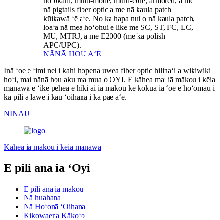
hoʻokahi, multi-mode, multi-core, armored, a me
nā pigtails fiber optic a me nā kaula patch
kūikawā ʻē aʻe. No ka hapa nui o nā kaula patch,
loaʻa nā mea hoʻohui e like me SC, ST, FC, LC,
MU, MTRJ, a me E2000 (me ka polish
APC/UPC).
NĀNĀ HOU AʻE
Inā ʻoe e ʻimi nei i kahi hopena uwea fiber optic hilinaʻi a wikiwiki
hoʻi, mai nānā hou aku ma mua o OYI. E kāhea mai iā mākou i kēia
manawa e ʻike pehea e hiki ai iā mākou ke kōkua iā ʻoe e hoʻomau i
ka pili a lawe i kāu ʻoihana i ka pae aʻe.
NĪNAU
Kāhea iā mākou i kēia manawa
E pili ana iā ʻOyi
E pili ana iā mākou
Nā huahana
Nā Hoʻonā ʻOihana
Kikowaena Kākoʻo