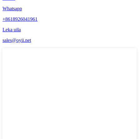
Whatsapp
+8618926041961
Leka uila
sales@oyii.net