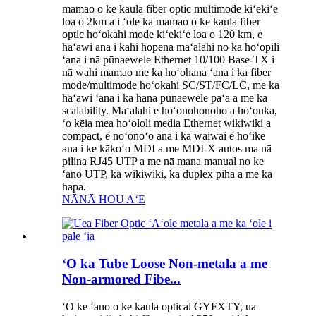
mamao o ke kaula fiber optic multimode kiʻekiʻe
loa o 2km a i ʻole ka mamao o ke kaula fiber
optic hoʻokahi mode kiʻekiʻe loa o 120 km, e
hāʻawi ana i kahi hopena maʻalahi no ka hoʻopili
ʻana i nā pūnaewele Ethernet 10/100 Base-TX i
nā wahi mamao me ka hoʻohana ʻana i ka fiber
mode/multimode hoʻokahi SC/ST/FC/LC, me ka
hāʻawi ʻana i ka hana pūnaewele paʻa a me ka
scalability. Maʻalahi e hoʻonohonoho a hoʻouka,
ʻo kēia mea hoʻololi media Ethernet wikiwiki a
compact, e noʻonoʻo ana i ka waiwai e hōʻike
ana i ke kākoʻo MDI a me MDI-X autos ma nā
pilina RJ45 UTP a me nā mana manual no ke
ʻano UTP, ka wikiwiki, ka duplex piha a me ka
hapa.
NĀNĀ HOU AʻE
ʻO ka Tube Loose Non-metala a me
Non-armored Fibe...
ʻO ke ʻano o ke kaula optical GYFXTY, ua