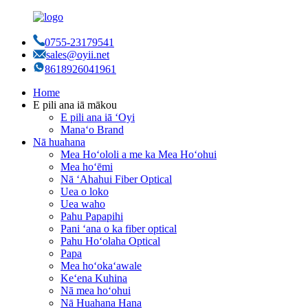
0755-23179541
sales@oyii.net
8618926041961
Home
E pili ana iā mākou
E pili ana iā ʻOyi
Manaʻo Brand
Nā huahana
Mea Hoʻololi a me ka Mea Hoʻohui
Mea hoʻēmi
Nā ʻAhahui Fiber Optical
Uea o loko
Uea waho
Pahu Papapihi
Pani ʻana o ka fiber optical
Pahu Hoʻolaha Optical
Papa
Mea hoʻokaʻawale
Keʻena Kuhina
Nā mea hoʻohui
Nā Huahana Hana