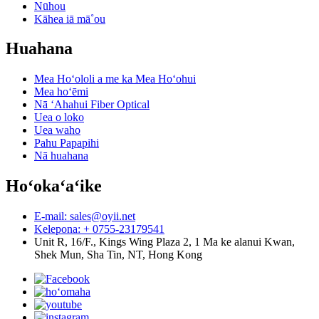
Nūhou
Kāhea iā mā˚ou
Huahana
Mea Hoʻololi a me ka Mea Hoʻohui
Mea hoʻēmi
Nā ʻAhahui Fiber Optical
Uea o loko
Uea waho
Pahu Papapihi
Nā huahana
Hoʻokaʻaʻike
E-mail: sales@oyii.net
Kelepona: + 0755-23179541
Unit R, 16/F., Kings Wing Plaza 2, 1 Ma ke alanui Kwan,
Shek Mun, Sha Tin, NT, Hong Kong