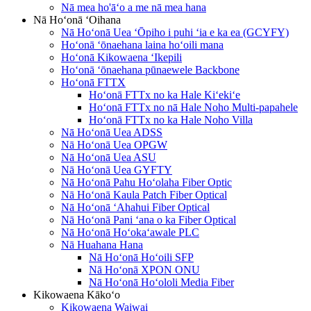
Nā mea ho'āʻo a me nā mea hana
Nā Hoʻonā ʻOihana
Nā Hoʻonā Uea ʻŌpiho i puhi ʻia e ka ea (GCYFY)
Hoʻonā ʻōnaehana laina hoʻoili mana
Hoʻonā Kikowaena ʻIkepili
Hoʻonā ʻōnaehana pūnaewele Backbone
Hoʻonā FTTX
Hoʻonā FTTx no ka Hale Kiʻekiʻe
Hoʻonā FTTx no nā Hale Noho Multi-papahele
Hoʻonā FTTx no ka Hale Noho Villa
Nā Hoʻonā Uea ADSS
Nā Hoʻonā Uea OPGW
Nā Hoʻonā Uea ASU
Nā Hoʻonā Uea GYFTY
Nā Hoʻonā Pahu Hoʻolaha Fiber Optic
Nā Hoʻonā Kaula Patch Fiber Optical
Nā Hoʻonā ʻAhahui Fiber Optical
Nā Hoʻonā Pani ʻana o ka Fiber Optical
Nā Hoʻonā Hoʻokaʻawale PLC
Nā Huahana Hana
Nā Hoʻonā Hoʻoili SFP
Nā Hoʻonā XPON ONU
Nā Hoʻonā Hoʻololi Media Fiber
Kikowaena Kākoʻo
Kikowaena Waiwai