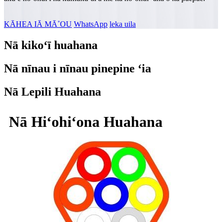
KĀHEA IĀ MĀ˚OU
WhatsApp
leka uila
Nā kikoʻī huahana
Nā nīnau i nīnau pinepine ʻia
Nā Lepili Huahana
Nā Hiʻohiʻona Huahana