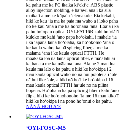
ka pahu me ka PC ikaika kiʻekiʻe, ABS plastic
alloy injection molding, e hāʻawi ana i ka sila
maikaʻi a me ke kūpaʻa ʻelemakule. Eia kekahi,
hiki ke kau ʻia ma ka paia ma waho a i loko paha
no ke kau ʻana a me ka hoʻohana ʻana. Loaʻa i ka
pahu hoʻopau optical OYI-FAT16B kahi hoʻolālā
kūloko me kahi ʻano papa hoʻokahi, i māhele ʻia
i ka ʻāpana laina hoʻolaha, ka hoʻokomo ʻana o
ke kaula waho, ka pā splicing fiber, a me ka
mālama ʻana i ke kaula optical FTTH. He
moakāka loa nā laina optical fiber, e maʻalahi ai
ka hana a me ka mālama ʻana. Aia he 2 mau lua
kaula ma lalo o ka pahu e hiki ke hoʻokipa i 2
mau kaula optical waho no nā hui pololei a i ʻole
nā ​​​​​​hui like ʻole, a hiki nō hoʻi ke hoʻokipa i 16
mau kaula optical FTTH hāʻule no nā pilina
hopena. Hoʻohana ka pā splicing fiber i kahi ʻano
flip a hiki ke hoʻonohonoho ʻia me 16 mau kikoʻī
hiki ke hoʻokipa i nā pono hoʻonui o ka pahu.
NĀNĀ HOU AʻE
ʻOYI-FOSC-M5