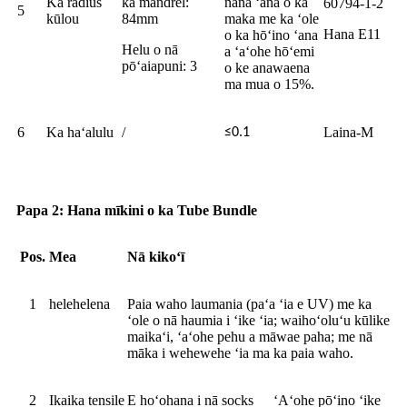
Ka radius
ka mandrel:
nānā ʻana o ka
60794-1-2
5
kūlou
84mm
maka me ka ʻole
Hana E11
o ka hōʻino ʻana
Helu o nā
a ʻaʻohe hōʻemi
pōʻaiapuni: 3
o ke anawaena
ma mua o 15%.
6
Ka haʻalulu
/
Laina-M
≤0.1
Papa 2: Hana mīkini o ka Tube Bundle
Pos.
Mea
Nā kikoʻī
1
helehelena
Paia waho laumania (paʻa ʻia e UV) me ka
ʻole o nā haumia i ʻike ʻia; waihoʻoluʻu kūlike
maikaʻi, ʻaʻohe pehu a māwae paha; me nā
māka i wehewehe ʻia ma ka paia waho.
2
Ikaika tensile
E hoʻohana i nā socks
ʻAʻohe pōʻino ʻike