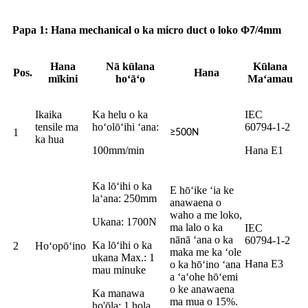
Papa 1: Hana mechanical o ka micro duct o loko Φ
/
mm
7
4
Hana
Nā kūlana
Kūlana
Pos.
Hana
mīkini
hoʻāʻo
Maʻamau
Ikaika
Ka helu o ka
IEC
tensile ma
hoʻolōʻihi ʻana:
60794-1-2
1
≥500N
ka hua
100mm/min
Hana E1
Ka lōʻihi o ka
E hōʻike ʻia ke
laʻana: 250mm
anawaena o
waho a me loko,
Ukana: 1700N
ma lalo o ka
IEC
nānā ʻana o ka
60794-1-2
Ka lōʻihi o ka
2
Hoʻopōʻino
maka me ka ʻole
ukana Max.: 1
Hana E3
o ka hōʻino ʻana
mau minuke
a ʻaʻohe hōʻemi
o ke anawaena
Ka manawa
ma mua o 15%.
ho'ōla: 1 hola