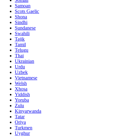
Somali
Samoan
Scots Gaelic
Shona
Sindhi
Sundanese
Swahili
Tajik
Tamil
Telugu
Thai
Ukrainian
Urdu
Uzbek
Vietnamese
Welsh
Xhosa
Yiddish
Yoruba
Zulu
Kinyarwanda
Tatar
Oriya
Turkmen
Uyghur