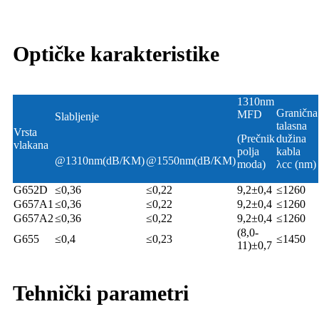
Optičke karakteristike
1310nm
Granična
MFD
Slabljenje
talasna
Vrsta
(Prečnik
dužina
vlakana
polja
kabla
@1310nm(dB/KM)
@1550nm(dB/KM)
moda)
λcc (nm)
G652D
≤0,36
≤0,22
9,2±0,4
≤1260
G657A1
≤0,36
≤0,22
9,2±0,4
≤1260
G657A2
≤0,36
≤0,22
9,2±0,4
≤1260
(8,0-
G655
≤0,4
≤0,23
≤1450
11)±0,7
Tehnički parametri