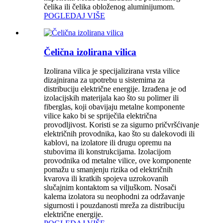
čelika ili čelika obloženog aluminijumom.
POGLEDAJ VIŠE
Čelična izolirana vilica
Izolirana vilica je specijalizirana vrsta vilice
dizajnirana za upotrebu u sistemima za
distribuciju električne energije. Izrađena je od
izolacijskih materijala kao što su polimer ili
fiberglas, koji obavijaju metalne komponente
vilice kako bi se spriječila električna
provodljivost. Koristi se za sigurno pričvršćivanje
električnih provodnika, kao što su dalekovodi ili
kablovi, na izolatore ili drugu opremu na
stubovima ili konstrukcijama. Izolacijom
provodnika od metalne vilice, ove komponente
pomažu u smanjenju rizika od električnih
kvarova ili kratkih spojeva uzrokovanih
slučajnim kontaktom sa viljuškom. Nosači
kalema izolatora su neophodni za održavanje
sigurnosti i pouzdanosti mreža za distribuciju
električne energije.