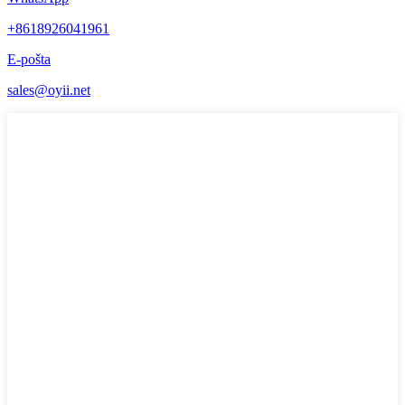
+8618926041961
E-pošta
sales@oyii.net