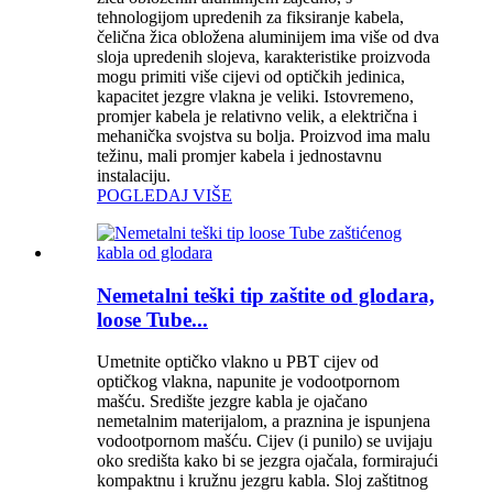
tehnologijom upredenih za fiksiranje kabela,
čelična žica obložena aluminijem ima više od dva
sloja upredenih slojeva, karakteristike proizvoda
mogu primiti više cijevi od optičkih jedinica,
kapacitet jezgre vlakna je veliki. Istovremeno,
promjer kabela je relativno velik, a električna i
mehanička svojstva su bolja. Proizvod ima malu
težinu, mali promjer kabela i jednostavnu
instalaciju.
POGLEDAJ VIŠE
Nemetalni teški tip zaštite od glodara,
loose Tube...
Umetnite optičko vlakno u PBT cijev od
optičkog vlakna, napunite je vodootpornom
mašću. Središte jezgre kabla je ojačano
nemetalnim materijalom, a praznina je ispunjena
vodootpornom mašću. Cijev (i punilo) se uvijaju
oko središta kako bi se jezgra ojačala, formirajući
kompaktnu i kružnu jezgru kabla. Sloj zaštitnog