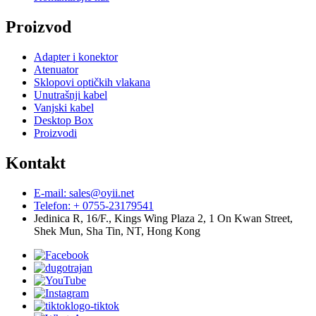
Proizvod
Adapter i konektor
Atenuator
Sklopovi optičkih vlakana
Unutrašnji kabel
Vanjski kabel
Desktop Box
Proizvodi
Kontakt
E-mail: sales@oyii.net
Telefon: + 0755-23179541
Jedinica R, 16/F., Kings Wing Plaza 2, 1 On Kwan Street,
Shek Mun, Sha Tin, NT, Hong Kong