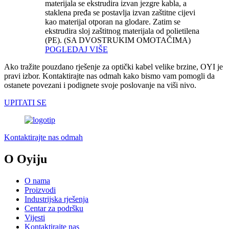
materijala se ekstrudira izvan jezgre kabla, a
staklena pređa se postavlja izvan zaštitne cijevi
kao materijal otporan na glodare. Zatim se
ekstrudira sloj zaštitnog materijala od polietilena
(PE). (SA DVOSTRUKIM OMOTAČIMA)
POGLEDAJ VIŠE
Ako tražite pouzdano rješenje za optički kabel velike brzine, OYI je
pravi izbor. Kontaktirajte nas odmah kako bismo vam pomogli da
ostanete povezani i podignete svoje poslovanje na viši nivo.
UPITATI SE
Kontaktirajte nas odmah
O Oyiju
O nama
Proizvodi
Industrijska rješenja
Centar za podršku
Vijesti
Kontaktirajte nas