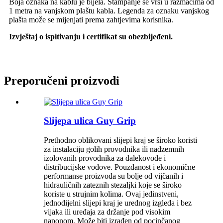
Boja oznaka na kablu je bijela. Štampanje se vrši u razmacima od
1 metra na vanjskom plaštu kabla. Legenda za oznaku vanjskog
plašta može se mijenjati prema zahtjevima korisnika.
Izvještaj o ispitivanju i certifikat su obezbijeđeni.
Preporučeni proizvodi
Slijepa ulica Guy Grip
Prethodno oblikovani slijepi kraj se široko koristi
za instalaciju golih provodnika ili nadzemnih
izolovanih provodnika za dalekovode i
distribucijske vodove. Pouzdanost i ekonomične
performanse proizvoda su bolje od vijčanih i
hidrauličnih zateznih stezaljki koje se široko
koriste u strujnim kolima. Ovaj jedinstveni,
jednodijelni slijepi kraj je urednog izgleda i bez
vijaka ili uređaja za držanje pod visokim
naponom. Može biti izrađen od pocinčanog