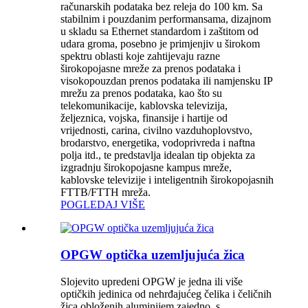
računarskih podataka bez releja do 100 km. Sa
stabilnim i pouzdanim performansama, dizajnom
u skladu sa Ethernet standardom i zaštitom od
udara groma, posebno je primjenjiv u širokom
spektru oblasti koje zahtijevaju razne
širokopojasne mreže za prenos podataka i
visokopouzdan prenos podataka ili namjensku IP
mrežu za prenos podataka, kao što su
telekomunikacije, kablovska televizija,
željeznica, vojska, finansije i hartije od
vrijednosti, carina, civilno vazduhoplovstvo,
brodarstvo, energetika, vodoprivreda i naftna
polja itd., te predstavlja idealan tip objekta za
izgradnju širokopojasne kampus mreže,
kablovske televizije i inteligentnih širokopojasnih
FTTB/FTTH mreža.
POGLEDAJ VIŠE
OPGW optička uzemljujuća žica
Slojevito upredeni OPGW je jedna ili više
optičkih jedinica od nehrđajućeg čelika i čeličnih
žica obloženih aluminijem zajedno, s