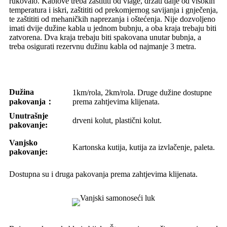
rukovalo. Kablove treba zaštititi od vlage, držati dalje od visokih
temperatura i iskri, zaštititi od prekomjernog savijanja i gnječenja,
te zaštititi od mehaničkih naprezanja i oštećenja. Nije dozvoljeno
imati dvije dužine kabla u jednom bubnju, a oba kraja trebaju biti
zatvorena. Dva kraja trebaju biti spakovana unutar bubnja, a
treba osigurati rezervnu dužinu kabla od najmanje 3 metra.
Dužina
1km/rola, 2km/rola. Druge dužine dostupne
pakovanja：
prema zahtjevima klijenata.
Unutrašnje
drveni kolut, plastični kolut.
pakovanje:
Vanjsko
Kartonska kutija, kutija za izvlačenje, paleta.
pakovanje:
Dostupna su i druga pakovanja prema zahtjevima klijenata.