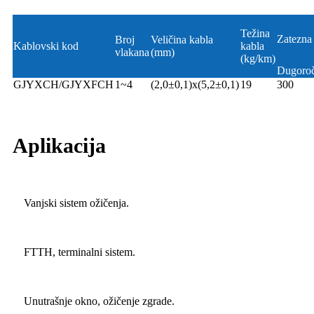
Težina
Zatezna 
Broj
Veličina kabla
Kablovski kod
kabla
vlakana
(mm)
(kg/km)
Dugoro
GJYXCH/GJYXFCH
1~4
(2,0±0,1)x(5,2±0,1)
19
300
Aplikacija
Vanjski sistem ožičenja.
FTTH, terminalni sistem.
Unutrašnje okno, ožičenje zgrade.