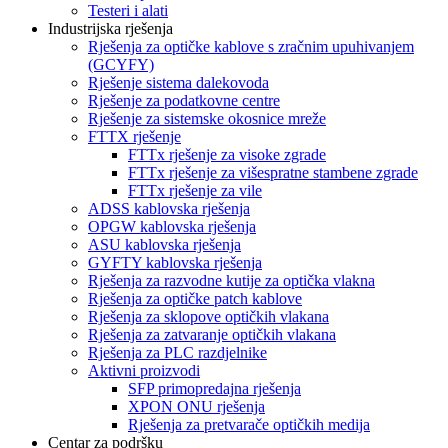
Testeri i alati
Industrijska rješenja
Rješenja za optičke kablove s zračnim upuhivanjem
(GCYFY)
Rješenje sistema dalekovoda
Rješenje za podatkovne centre
Rješenje za sistemske okosnice mreže
FTTX rješenje
FTTx rješenje za visoke zgrade
FTTx rješenje za višespratne stambene zgrade
FTTx rješenje za vile
ADSS kablovska rješenja
OPGW kablovska rješenja
ASU kablovska rješenja
GYFTY kablovska rješenja
Rješenja za razvodne kutije za optička vlakna
Rješenja za optičke patch kablove
Rješenja za sklopove optičkih vlakana
Rješenja za zatvaranje optičkih vlakana
Rješenja za PLC razdjelnike
Aktivni proizvodi
SFP primopredajna rješenja
XPON ONU rješenja
Rješenja za pretvarače optičkih medija
Centar za podršku