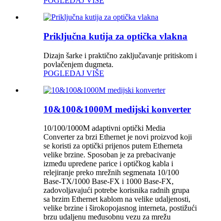
POGLEDAJ VIŠE
Priključna kutija za optička vlakna
Dizajn šarke i praktično zaključavanje pritiskom i
povlačenjem dugmeta.
POGLEDAJ VIŠE
10&100&1000M medijski konverter
10/100/1000M adaptivni optički Media
Converter za brzi Ethernet je novi proizvod koji
se koristi za optički prijenos putem Etherneta
velike brzine. Sposoban je za prebacivanje
između upredene parice i optičkog kabla i
relejiranje preko mrežnih segmenata 10/100
Base-TX/1000 Base-FX i 1000 Base-FX,
zadovoljavajući potrebe korisnika radnih grupa
sa brzim Ethernet kablom na velike udaljenosti,
velike brzine i širokopojasnog interneta, postižući
brzu udaljenu međusobnu vezu za mrežu