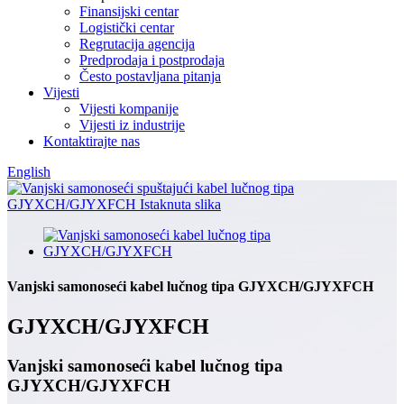
Finansijski centar
Logistički centar
Regrutacija agencija
Predprodaja i postprodaja
Često postavljana pitanja
Vijesti
Vijesti kompanije
Vijesti iz industrije
Kontaktirajte nas
English
Vanjski samonoseći kabel lučnog tipa GJYXCH/GJYXFCH
GJYXCH/GJYXFCH
Vanjski samonoseći kabel lučnog tipa
GJYXCH/GJYXFCH