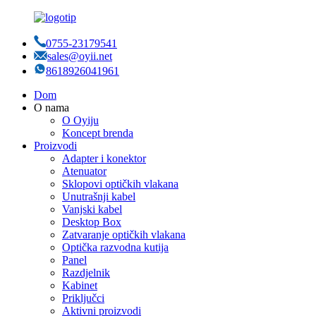
0755-23179541
sales@oyii.net
8618926041961
Dom
O nama
O Oyiju
Koncept brenda
Proizvodi
Adapter i konektor
Atenuator
Sklopovi optičkih vlakana
Unutrašnji kabel
Vanjski kabel
Desktop Box
Zatvaranje optičkih vlakana
Optička razvodna kutija
Panel
Razdjelnik
Kabinet
Priključci
Aktivni proizvodi