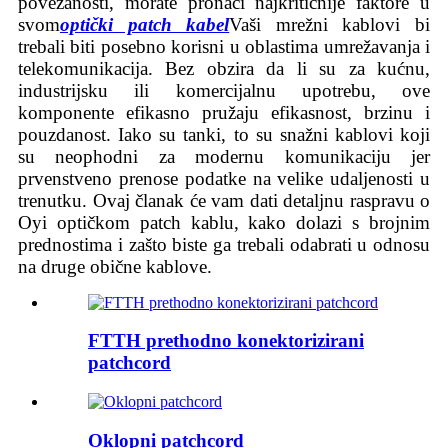
povezanosti, morate pronaći najkritičnije faktore u
svom
optički patch kabel
Vaši mrežni kablovi bi
trebali biti posebno korisni u oblastima umrežavanja i
telekomunikacija. Bez obzira da li su za kućnu,
industrijsku ili komercijalnu upotrebu, ove
komponente efikasno pružaju efikasnost, brzinu i
pouzdanost. Iako su tanki, to su snažni kablovi koji
su neophodni za modernu komunikaciju jer
prvenstveno prenose podatke na velike udaljenosti u
trenutku. Ovaj članak će vam dati detaljnu raspravu o
Oyi optičkom patch kablu, kako dolazi s brojnim
prednostima i zašto biste ga trebali odabrati u odnosu
na druge obične kablove.
FTTH prethodno konektorizirani
patchcord
Oklopni patchcord