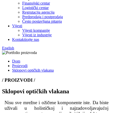
Finansijski centar
Logistički centar
Regrutacija agencija
Predprodaja i postprodaja
Često postavljana pitanja
Vijesti
Vijesti kompanije
Vijesti iz industrije
Kontaktirajte nas
English
Dom
Proizvodi
Sklopovi optičkih vlakana
/ PROIZVODI /
Sklopovi optičkih vlakana
Nisu sve mrežne i ožičene komponente iste. Da biste
uživali u holističkoj i najzadovoljavajućoj