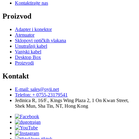
Kontaktirajte nas
Proizvod
Adapter i konektor
Atenuator
Sklopovi optičkih vlakana
Unutrašnji kabel
Vanjski kabel
Desktop Box
Proizvodi
Kontakt
E-mail: sales@oyii.net
Telefon: + 0755-23179541
Jedinica R, 16/F., Kings Wing Plaza 2, 1 On Kwan Street,
Shek Mun, Sha Tin, NT, Hong Kong