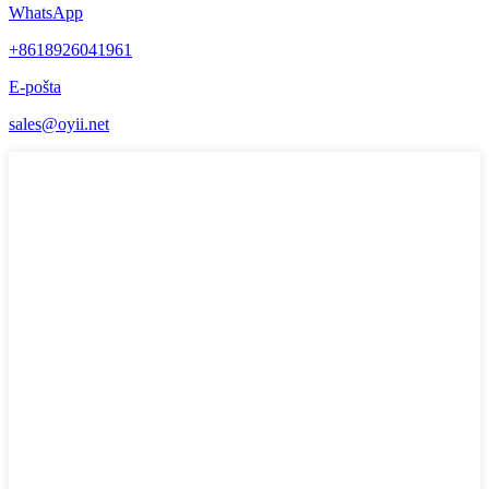
WhatsApp
+8618926041961
E-pošta
sales@oyii.net