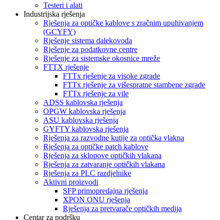
Testeri i alati
Industrijska rješenja
Rješenja za optičke kablove s zračnim upuhivanjem
(GCYFY)
Rješenje sistema dalekovoda
Rješenje za podatkovne centre
Rješenje za sistemske okosnice mreže
FTTX rješenje
FTTx rješenje za visoke zgrade
FTTx rješenje za višespratne stambene zgrade
FTTx rješenje za vile
ADSS kablovska rješenja
OPGW kablovska rješenja
ASU kablovska rješenja
GYFTY kablovska rješenja
Rješenja za razvodne kutije za optička vlakna
Rješenja za optičke patch kablove
Rješenja za sklopove optičkih vlakana
Rješenja za zatvaranje optičkih vlakana
Rješenja za PLC razdjelnike
Aktivni proizvodi
SFP primopredajna rješenja
XPON ONU rješenja
Rješenja za pretvarače optičkih medija
Centar za podršku