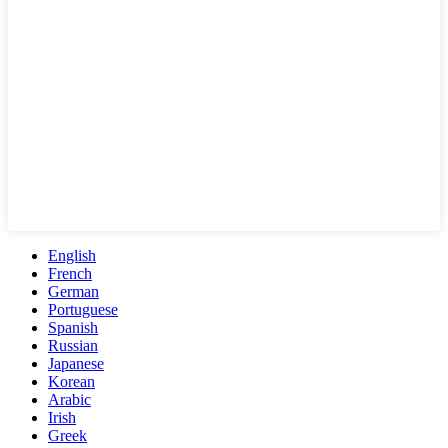
English
French
German
Portuguese
Spanish
Russian
Japanese
Korean
Arabic
Irish
Greek