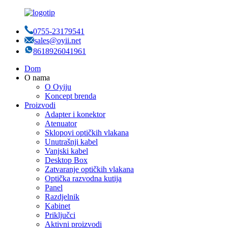
0755-23179541
sales@oyii.net
8618926041961
Dom
O nama
O Oyiju
Koncept brenda
Proizvodi
Adapter i konektor
Atenuator
Sklopovi optičkih vlakana
Unutrašnji kabel
Vanjski kabel
Desktop Box
Zatvaranje optičkih vlakana
Optička razvodna kutija
Panel
Razdjelnik
Kabinet
Priključci
Aktivni proizvodi