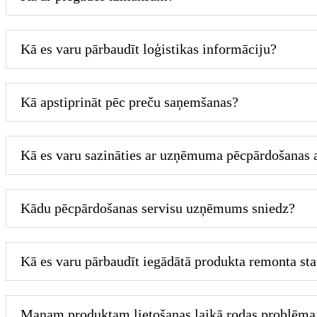
Kā es varu pārbaudīt loģistikas informāciju?
Kā apstiprināt pēc preču saņemšanas?
Kā es varu sazināties ar uzņēmuma pēcpārdošanas
Kādu pēcpārdošanas servisu uzņēmums sniedz?
Kā es varu pārbaudīt iegādātā produkta remonta st
Manam produktam lietošanas laikā rodas problēma,