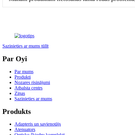
Sazinieties ar mums tūlīt
Par Oyi
Par mums
Produkti
Nozares risinājumi
Atbalsta centrs
Ziņas
Sazinieties ar mums
Produkts
Adapteris un savienotājs
Atenuators
Optisko šķiedru komplekti