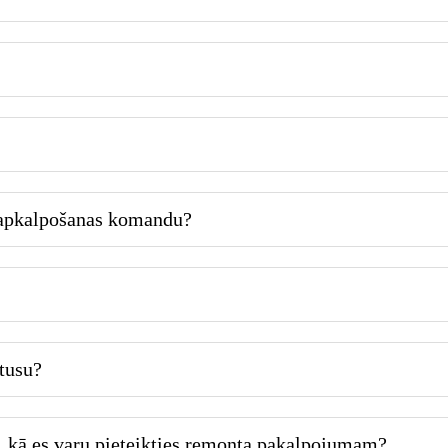
 apkalpošanas komandu?
atusu?
 kā es varu pieteikties remonta pakalpojumam?