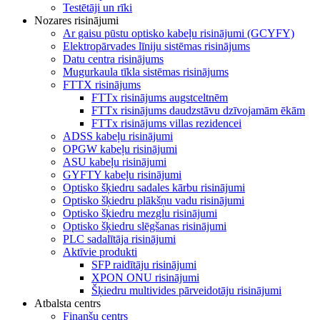
Testētāji un rīki
Nozares risinājumi
Ar gaisu pūstu optisko kabeļu risinājumi (GCYFY)
Elektropārvades līniju sistēmas risinājums
Datu centra risinājums
Mugurkaula tīkla sistēmas risinājums
FTTX risinājums
FTTx risinājums augstceltnēm
FTTx risinājums daudzstāvu dzīvojamām ēkām
FTTx risinājums villas rezidencei
ADSS kabeļu risinājumi
OPGW kabeļu risinājumi
ASU kabeļu risinājumi
GYFTY kabeļu risinājumi
Optisko šķiedru sadales kārbu risinājumi
Optisko šķiedru plākšņu vadu risinājumi
Optisko šķiedru mezglu risinājumi
Optisko šķiedru slēgšanas risinājumi
PLC sadalītāja risinājumi
Aktīvie produkti
SFP raidītāju risinājumi
XPON ONU risinājumi
Šķiedru multivides pārveidotāju risinājumi
Atbalsta centrs
Finanšu centrs