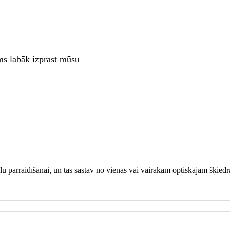
ms labāk izprast mūsu
ālu pārraidīšanai, un tas sastāv no vienas vai vairākām optiskajām šķie