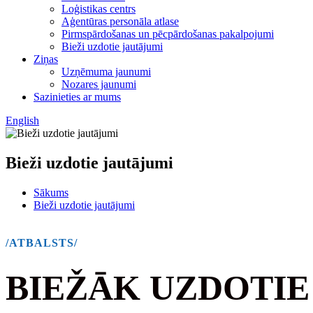
Loģistikas centrs
Aģentūras personāla atlase
Pirmspārdošanas un pēcpārdošanas pakalpojumi
Bieži uzdotie jautājumi
Ziņas
Uzņēmuma jaunumi
Nozares jaunumi
Sazinieties ar mums
English
Bieži uzdotie jautājumi
Sākums
Bieži uzdotie jautājumi
/ATBALSTS/
BIEŽĀK UZDOTIE