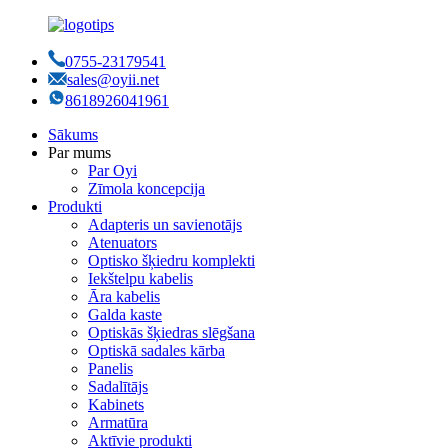
0755-23179541
sales@oyii.net
8618926041961
Sākums
Par mums
Par Oyi
Zīmola koncepcija
Produkti
Adapteris un savienotājs
Atenuators
Optisko šķiedru komplekti
Iekštelpu kabelis
Āra kabelis
Galda kaste
Optiskās šķiedras slēgšana
Optiskā sadales kārba
Panelis
Sadalītājs
Kabinets
Armatūra
Aktīvie produkti