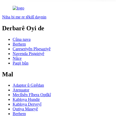
Niha bi me re têkilî daynin
Derbarê Oyi de
Çûna nava
Berhem
Çareseriyên Pîşesaziyê
Navenda Piştgiriyê
Nûçe
Paqij bûn
Mal
Adaptor û Girêdan
Atenuator
Meclîsên Fîbera Optîkî
Kabloya Hundir
Kabloya Derveyî
Qutiya Maseyê
Berhem