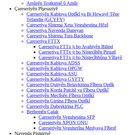
Amûrên Testkirinê û Amûr
Çareseriyên Pîşesaziyê
Çareseriyên Kabloya Optîkî ya Bi Hewayê Têne
Tefandin (GCYFY)
Çareseriya Sîstema Xeta Veguhestina Hêzê
Çareseriya Navenda Daneyan
Çareseriya Sîstema Tora Backbone
Çareseriya FTTX
Çareseriya FTTx ji bo Avahiyên Bilind
Çareseriya FTTx ji bo Niştecîhên Pirqatî
Çareseriya FTTx ji bo Niştecîhbûna Vîllayê
Çareseriyên Kabloya ADSS
Çareseriyên Kabloya OPGW
Çareseriyên Kabloya ASU
Çareseriyên Kabloya GYFTY
Çareseriyên Qutiyên Belavkirina Fîbera Optîk
Çareseriyên Korda Patchê ya Fîbera Optîkî
Çareseriyên Meclîsên Fîbera Optîkî
Çareseriyên Girtina Fîbera Optîkî
Çareseriyên Dabeşkirina PLC
Berhemên Çalak
Çareseriyên Veguhestina SFP
Çareseriyên XPON ONU
Çareseriyên Veguherîna Medyaya Fîberê
Navenda Piştgiriyê