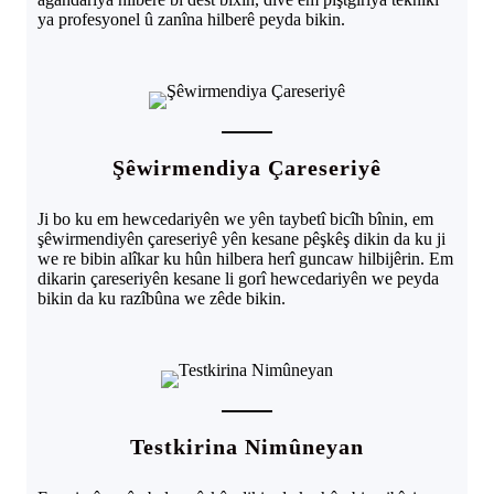
ya profesyonel û zanîna hilberê peyda bikin.
Şêwirmendiya Çareseriyê
Ji bo ku em hewcedariyên we yên taybetî bicîh bînin, em
şêwirmendiyên çareseriyê yên kesane pêşkêş dikin da ku ji
we re bibin alîkar ku hûn hilbera herî guncaw hilbijêrin. Em
dikarin çareseriyên kesane li gorî hewcedariyên we peyda
bikin da ku razîbûna we zêde bikin.
Testkirina Nimûneyan