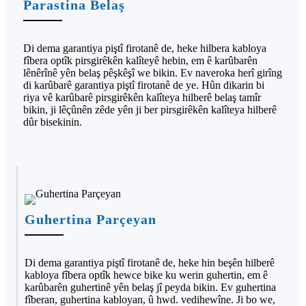
Parastina Belaş
Di dema garantiya piştî firotanê de, heke hilbera kabloya
fîbera optîk pirsgirêkên kalîteyê hebin, em ê karûbarên
lênêrînê yên belaş pêşkêşî we bikin. Ev naveroka herî girîng
di karûbarê garantiya piştî firotanê de ye. Hûn dikarin bi
riya vê karûbarê pirsgirêkên kalîteya hilberê belaş tamîr
bikin, ji lêçûnên zêde yên ji ber pirsgirêkên kalîteya hilberê
dûr bisekinin.
Guhertina Parçeyan
Di dema garantiya piştî firotanê de, heke hin beşên hilberê
kabloya fîbera optîk hewce bike ku werin guhertin, em ê
karûbarên guhertinê yên belaş jî peyda bikin. Ev guhertina
fîberan, guhertina kabloyan, û hwd. vedihewîne. Ji bo we,