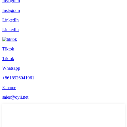
Instagram
Instagram
LinkedIn
LinkedIn
Tîktok
Tîktok
Whatsapp
+8618926041961
E-name
sales@oyii.net