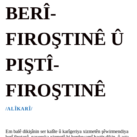
BERÎ-
FIROŞTINÊ Û
PIŞTÎ-
FIROŞTINÊ
/ALÎKARÎ/
Em balê dikişînin ser kalîte û karîgeriya xizmetên şêwirmendiya
berî firotanê, naveroka xizmetê bi berdewamî baştir dikin, û asta