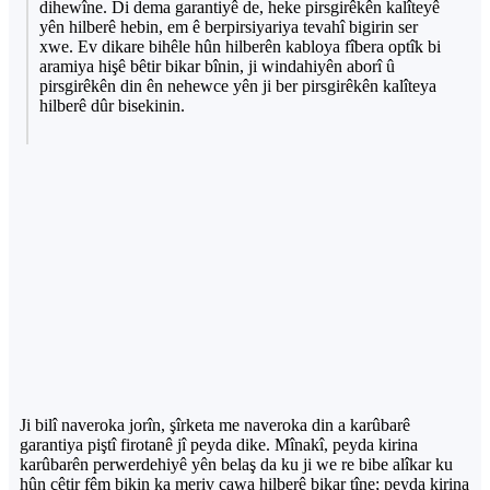
dihewîne. Di dema garantiyê de, heke pirsgirêkên kalîteyê
yên hilberê hebin, em ê berpirsiyariya tevahî bigirin ser
xwe. Ev dikare bihêle hûn hilberên kabloya fîbera optîk bi
aramiya hişê bêtir bikar bînin, ji windahiyên aborî û
pirsgirêkên din ên nehewce yên ji ber pirsgirêkên kalîteya
hilberê dûr bisekinin.
Ji bilî naveroka jorîn, şîrketa me naveroka din a karûbarê
garantiya piştî firotanê jî peyda dike. Mînakî, peyda kirina
karûbarên perwerdehiyê yên belaş da ku ji we re bibe alîkar ku
hûn çêtir fêm bikin ka meriv çawa hilberê bikar tîne; peyda kirina