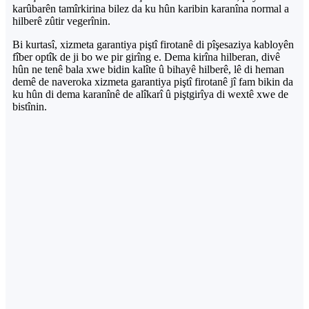
karûbarên tamîrkirina bilez da ku hûn karibin karanîna normal a
hilberê zûtir vegerînin.
Bi kurtasî, xizmeta garantiya piştî firotanê di pîşesaziya kabloyên
fîber optîk de ji bo we pir girîng e. Dema kirîna hilberan, divê
hûn ne tenê bala xwe bidin kalîte û bihayê hilberê, lê di heman
demê de naveroka xizmeta garantiya piştî firotanê jî fam bikin da
ku hûn di dema karanînê de alîkarî û piştgirîya di wextê xwe de
bistînin.