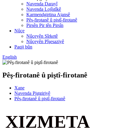
Navenda Darayî
Navenda Lojîstîkê
Karmendgirtina Ajansê
Pêş-firotanê û piştî-firotanê
Pirsên Pir tên Pirsîn
Nûçe
Nûçeyên Şîrketê
Nûçeyên Pîşesaziyê
Paqij bûn
English
Pêş-firotanê û piştî-firotanê
Xane
Navenda Piştgiriyê
Pêş-firotanê û piştî-firotanê
XIZMETA