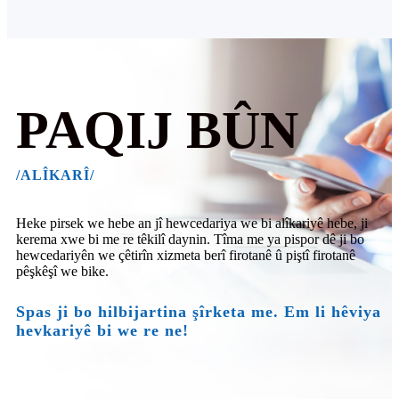
PAQIJ BÛN
/ALÎKARÎ/
Heke pirsek we hebe an jî hewcedariya we bi alîkariyê hebe, ji
kerema xwe bi me re têkilî daynin. Tîma me ya pispor dê ji bo
hewcedariyên we çêtirîn xizmeta berî firotanê û piştî firotanê
pêşkêşî we bike.
Spas ji bo hilbijartina şîrketa me. Em li hêviya
hevkariyê bi we re ne!