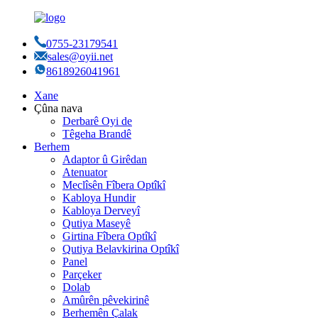
0755-23179541
sales@oyii.net
8618926041961
Xane
Çûna nava
Derbarê Oyi de
Têgeha Brandê
Berhem
Adaptor û Girêdan
Atenuator
Meclîsên Fîbera Optîkî
Kabloya Hundir
Kabloya Derveyî
Qutiya Maseyê
Girtina Fîbera Optîkî
Qutiya Belavkirina Optîkî
Panel
Parçeker
Dolab
Amûrên pêvekirinê
Berhemên Çalak