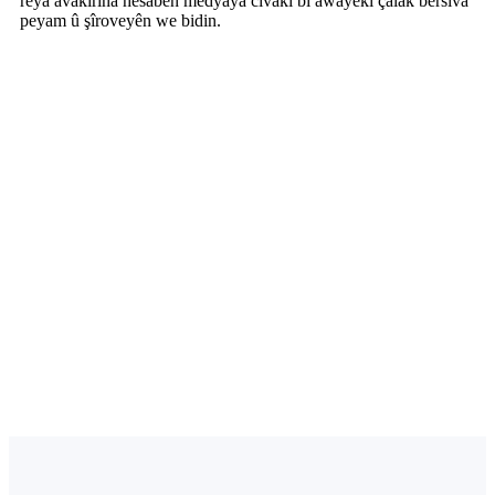
rêya avakirina hesabên medyaya civakî bi awayekî çalak bersiva
peyam û şîroveyên we bidin.