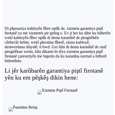
Di pîşesaziya kabloyên fîber optîk de, xizmeta garantiya piştî
firotanê ya me xizmetek pir girîng e. Ev ji ber ku dibe ku hilberên
wekî kabloyên fîber optîk di dema karanînê de pirsgirêkên
cûrbecûr hebin, wekî şikestina fîberê, zirara kabloyê,
destwerdana sînyalê, û hwd. Ger hûn di dema karanînê de rastî
pirsgirêkan werin, hûn dikarin bi rêya xizmeta garantiya piştî
firotanê çareseriyên me bigerin da ku karanîna normal a hilberê
bidomînin.
Li jêr karûbarên garantiya piştî firotanê
yên ku em pêşkêş dikin hene: