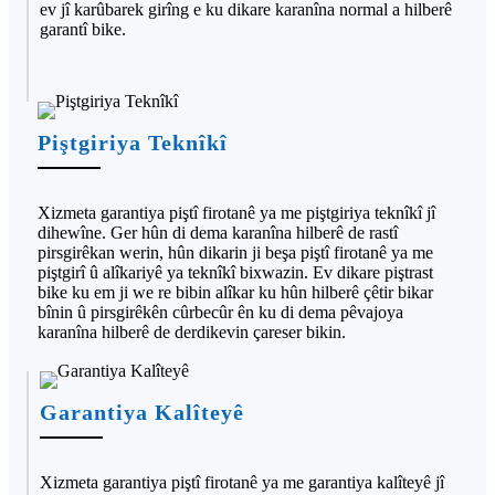
ev jî karûbarek girîng e ku dikare karanîna normal a hilberê
garantî bike.
Piştgiriya Teknîkî
Xizmeta garantiya piştî firotanê ya me piştgiriya teknîkî jî
dihewîne. Ger hûn di dema karanîna hilberê de rastî
pirsgirêkan werin, hûn dikarin ji beşa piştî firotanê ya me
piştgirî û alîkariyê ya teknîkî bixwazin. Ev dikare piştrast
bike ku em ji we re bibin alîkar ku hûn hilberê çêtir bikar
bînin û pirsgirêkên cûrbecûr ên ku di dema pêvajoya
karanîna hilberê de derdikevin çareser bikin.
Garantiya Kalîteyê
Xizmeta garantiya piştî firotanê ya me garantiya kalîteyê jî