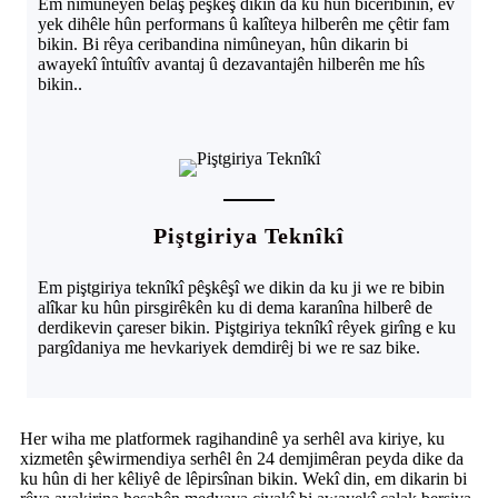
Em nimûneyên belaş pêşkêş dikin da ku hûn biceribînin, ev
yek dihêle hûn performans û kalîteya hilberên me çêtir fam
bikin. Bi rêya ceribandina nimûneyan, hûn dikarin bi
awayekî întuîtîv avantaj û dezavantajên hilberên me hîs
bikin.
.
Piştgiriya Teknîkî
Em piştgiriya teknîkî pêşkêşî we dikin da ku ji we re bibin
alîkar ku hûn pirsgirêkên ku di dema karanîna hilberê de
derdikevin çareser bikin. Piştgiriya teknîkî rêyek girîng e ku
pargîdaniya me hevkariyek demdirêj bi we re saz bike.
Her wiha me platformek ragihandinê ya serhêl ava kiriye, ku
xizmetên şêwirmendiya serhêl ên 24 demjimêran peyda dike da
ku hûn di her kêliyê de lêpirsînan bikin. Wekî din, em dikarin bi