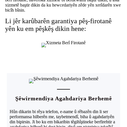
xizmetê baştir dikin da ku hewcedariyên zêde yên xerîdarên xwe
bicîh bînin.
Li jêr karûbarên garantiya pêş-firotanê
yên ku em pêşkêş dikin hene:
Şêwirmendiya Agahdariya Berhemê
Hûn dikarin bi rêya telefon, e-name û rêbazên din li ser
performansa hilberên me, taybetmendî, biha û agahdariyên
din bipirsin. Ji bo ku em bikaribin têgihîştineke berfirehtir a
agahdariya hilberê bi dest bixin, divê em piştgiriya teknîkî