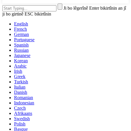
Ji bo lêgerînê Enter bikirtînin an jî
ji bo girtinê ESC bikirtînin
English
French
German
Portuguese
Spanish
Russian
Japanese
Korean
Arabic
Irish
Greek
Turkish
Italian
Danish
Romanian
Indonesian
Czech
Afrikaans
Swedish
Polish
Basque