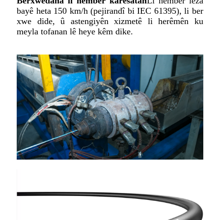
Berxwedana li hember karesatan
Li hember leza
bayê heta 150 km/h (pejirandî bi IEC 61395), li ber
xwe dide, û astengiyên xizmetê li herêmên ku
meyla tofanan lê heye kêm dike.