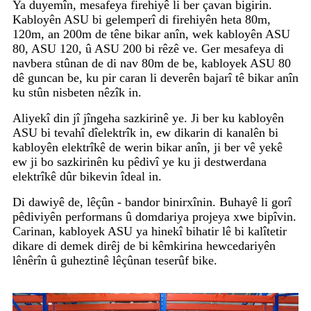
Ya duyemîn, mesafeya firehiyê li ber çavan bigirin.
Kabloyên ASU bi gelemperî di firehiyên heta 80m,
120m, an 200m de têne bikar anîn, wek kabloyên ASU
80, ASU 120, û ASU 200 bi rêzê ve. Ger mesafeya di
navbera stûnan de di nav 80m de be, kabloyek ASU 80
dê guncan be, ku pir caran li deverên bajarî tê bikar anîn
ku stûn nisbeten nêzîk in.
Aliyekî din jî jîngeha sazkirinê ye. Ji ber ku kabloyên
ASU bi tevahî dîelektrîk in, ew dikarin di kanalên bi
kabloyên elektrîkê de werin bikar anîn, ji ber vê yekê
ew ji bo sazkirinên ku pêdivî ye ku ji destwerdana
elektrîkê dûr bikevin îdeal in.
Di dawiyê de, lêçûn - bandor binirxînin. Buhayê li gorî
pêdiviyên performans û domdariya projeya xwe bipîvin.
Carinan, kabloyek ASU ya hinekî bihatir lê bi kalîtetir
dikare di demek dirêj de bi kêmkirina hewcedariyên
lênêrîn û guheztinê lêçûnan teserûf bike.