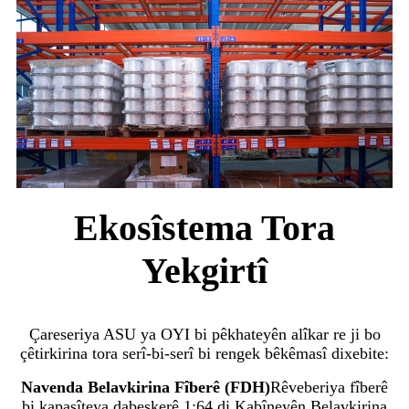
Ekosîstema Tora
Yekgirtî
Çareseriya ASU ya OYI bi pêkhateyên alîkar re ji bo
çêtirkirina tora serî-bi-serî bi rengek bêkêmasî dixebite:
Navenda Belavkirina Fîberê (FDH)
Rêveberiya fîberê
bi kapasîteya dabeşkerê 1:64 di Kabîneyên Belavkirina