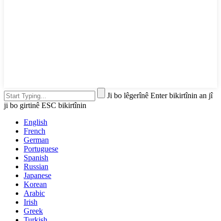
Ji bo lêgerînê Enter bikirtînin an jî
ji bo girtinê ESC bikirtînin
English
French
German
Portuguese
Spanish
Russian
Japanese
Korean
Arabic
Irish
Greek
Turkish