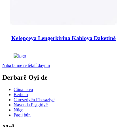
Kelepçeya Lengerkirina Kabloya Daketinê
Niha bi me re têkilî daynin
Derbarê Oyi de
Çûna nava
Berhem
Çareseriyên Pîşesaziyê
Navenda Piştgiriyê
Nûçe
Paqij bûn
Mal