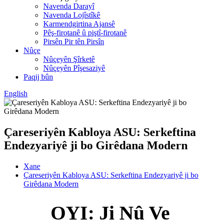
Navenda Darayî
Navenda Lojîstîkê
Karmendgirtina Ajansê
Pêş-firotanê û piştî-firotanê
Pirsên Pir tên Pirsîn
Nûçe
Nûçeyên Şîrketê
Nûçeyên Pîşesaziyê
Paqij bûn
English
Çareseriyên Kabloya ASU: Serkeftina
Endezyariyê ji bo Girêdana Modern
Xane
Çareseriyên Kabloya ASU: Serkeftina Endezyariyê ji bo
Girêdana Modern
OYI: Ji Nû Ve