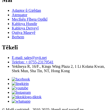
Adaptor û Girêdan
Atenuator
Meclîsên Fîbera Optîkî
Kabloya Hundir
Kabloya Derveyî
Qutiya Maseyê
Berhem
Têkelî
E-mail: sales@oyii.net
Telefon: + 0755-23179541
Yekîneya R, 16/F., Kings Wing Plaza 2, 1 Li Kolana Kwan,
Shek Mun, Sha Tin, NT, Hong Kong
© Mafê çapkirinê - 2010-2025: Hemû maf parastî ne.