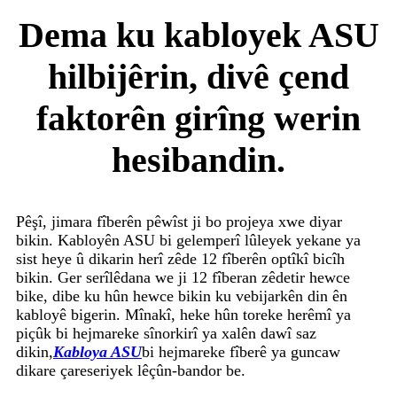
Dema ku kabloyek ASU
hilbijêrin, divê çend
faktorên girîng werin
hesibandin.
Pêşî, jimara fîberên pêwîst ji bo projeya xwe diyar
bikin. Kabloyên ASU bi gelemperî lûleyek yekane ya
sist heye û dikarin herî zêde 12 fîberên optîkî bicîh
bikin. Ger serîlêdana we ji 12 fîberan zêdetir hewce
bike, dibe ku hûn hewce bikin ku vebijarkên din ên
kabloyê bigerin. Mînakî, heke hûn toreke herêmî ya
piçûk bi hejmareke sînorkirî ya xalên dawî saz
dikin,
Kabloya ASU
bi hejmareke fîberê ya guncaw
dikare çareseriyek lêçûn-bandor be.