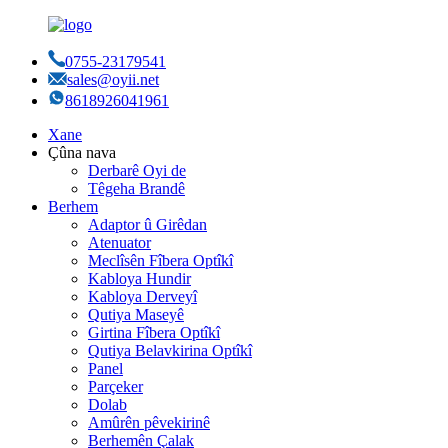
0755-23179541
sales@oyii.net
8618926041961
Xane
Çûna nava
Derbarê Oyi de
Têgeha Brandê
Berhem
Adaptor û Girêdan
Atenuator
Meclîsên Fîbera Optîkî
Kabloya Hundir
Kabloya Derveyî
Qutiya Maseyê
Girtina Fîbera Optîkî
Qutiya Belavkirina Optîkî
Panel
Parçeker
Dolab
Amûrên pêvekirinê
Berhemên Çalak