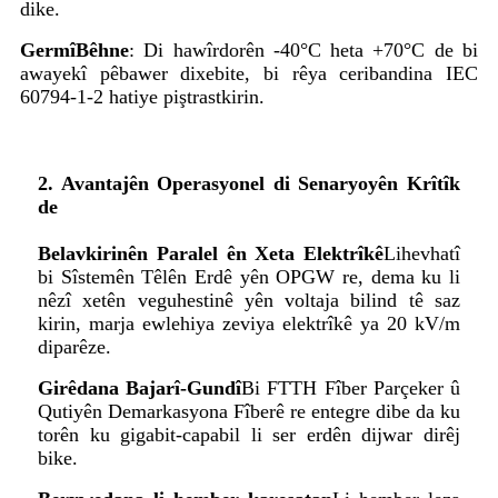
dike.
Germî
Bêhne
: Di hawîrdorên -40°C heta +70°C de bi
awayekî pêbawer dixebite, bi rêya ceribandina IEC
60794-1-2 hatiye piştrastkirin.
2. Avantajên Operasyonel di Senaryoyên Krîtîk
de
Belavkirinên Paralel ên Xeta Elektrîkê
Lihevhatî
bi Sîstemên Têlên Erdê yên OPGW re, dema ku li
nêzî xetên veguhestinê yên voltaja bilind tê saz
kirin, marja ewlehiya zeviya elektrîkê ya 20 kV/m
diparêze.
Girêdana Bajarî-Gundî
Bi FTTH Fîber Parçeker û
Qutiyên Demarkasyona Fîberê re entegre dibe da ku
torên ku gigabit-capabil li ser erdên dijwar dirêj
bike.