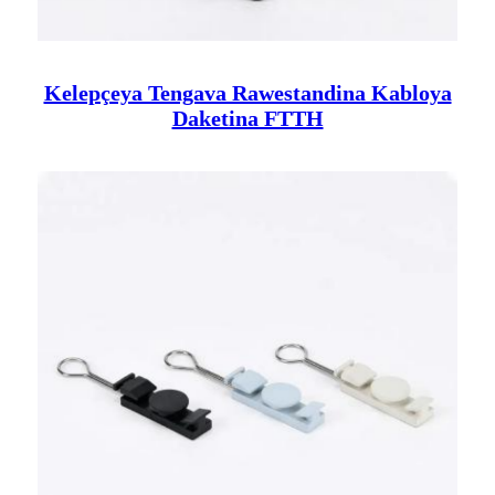
Kelepçeya Tengava Rawestandina Kabloya
Daketina FTTH