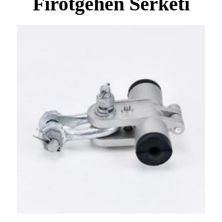
Firotgehên Serketî