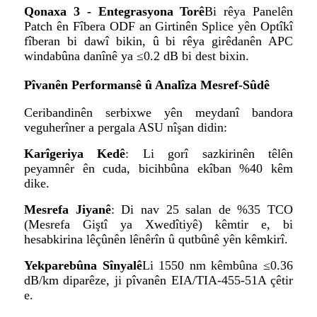
Qonaxa 3 - Entegrasyona Torê
Bi rêya Panelên
Patch ên Fîbera ODF an Girtinên Splice yên Optîkî
fîberan bi dawî bikin, û bi rêya girêdanên APC
windabûna danînê ya ≤0.2 dB bi dest bixin.
Pîvanên Performansê û Analîza Mesref-Sûdê
Ceribandinên serbixwe yên meydanî bandora
veguherîner a pergala ASU nîşan didin:
Karîgeriya Kedê
: Li gorî sazkirinên têlên
peyamnêr ên cuda, bicihbûna ekîban %40 kêm
dike.
Mesrefa Jiyanê
: Di nav 25 salan de %35 TCO
(Mesrefa Giştî ya Xwedîtiyê) kêmtir e, bi
hesabkirina lêçûnên lênêrîn û qutbûnê yên kêmkirî.
Yekparebûna Sînyalê
Li 1550 nm kêmbûna ≤0.36
dB/km diparêze, ji pîvanên EIA/TIA-455-51A çêtir
e.