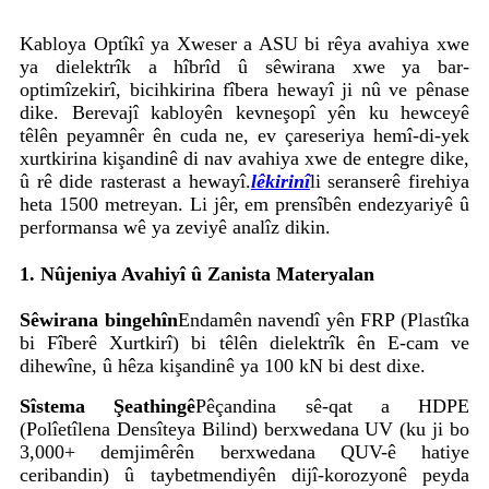
Kabloya Optîkî ya Xweser a ASU bi rêya avahiya xwe
ya dielektrîk a hîbrîd û sêwirana xwe ya bar-
optimîzekirî, bicihkirina fîbera hewayî ji nû ve pênase
dike. Berevajî kabloyên kevneşopî yên ku hewceyê
têlên peyamnêr ên cuda ne, ev çareseriya hemî-di-yek
xurtkirina kişandinê di nav avahiya xwe de entegre dike,
û rê dide rasterast a hewayî.
lêkirinî
li seranserê firehiya
heta 1500 metreyan. Li jêr, em prensîbên endezyariyê û
performansa wê ya zeviyê analîz dikin.
1. Nûjeniya Avahiyî û Zanista Materyalan
Sêwirana bingehîn
Endamên navendî yên FRP (Plastîka
bi Fîberê Xurtkirî) bi têlên dielektrîk ên E-cam ve
dihewîne, û hêza kişandinê ya 100 kN bi dest dixe.
Sîstema Şeathingê
Pêçandina sê-qat a HDPE
(Polîetîlena Densîteya Bilind) berxwedana UV (ku ji bo
3,000+ demjimêrên berxwedana QUV-ê hatiye
ceribandin) û taybetmendiyên dijî-korozyonê peyda