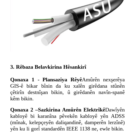
3. Rêbaza Belavkirina Hêsankirî
Qonaxa 1 - Plansaziya Rêyê
Amûrên nexşerêya
GIS-ê bikar bînin da ku xalên girêdana stûnên
çêtirîn destnîşan bikin, û girêdanên navîn-spanê
kêm bikin.
Qonaxa 2 –
Sazkirina Amûrên Elektrîkê
Dawîyên
kabloyê bi karanîna pêvekên kabloyê yên ADSS
(mînak, kelepçeyên daliqandinê, damperên lerzînê)
yên ku li gorî standardên IEEE 1138 ne, ewle bikin.