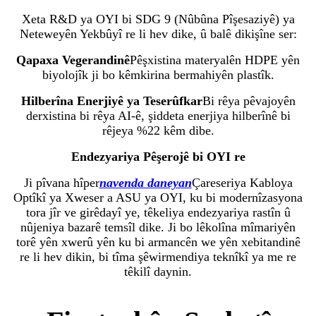
Xeta R&D ya OYI bi SDG 9 (Nûbûna Pîşesaziyê) ya
Neteweyên Yekbûyî re li hev dike, û balê dikişîne ser:
Qapaxa Vegerandinê
Pêşxistina materyalên HDPE yên
biyolojîk ji bo kêmkirina bermahiyên plastîk.
Hilberîna Enerjiyê ya Teserûfkar
Bi rêya pêvajoyên
derxistina bi rêya AI-ê, şiddeta enerjiya hilberînê bi
rêjeya %22 kêm dibe.
Endezyariya Pêşerojê bi OYI re
Ji pîvana hîper
navenda daneyan
Çareseriya Kabloya
Optîkî ya Xweser a ASU ya OYI, ku bi modernîzasyona
tora jîr ve girêdayî ye, têkeliya endezyariya rastîn û
nûjeniya bazarê temsîl dike. Ji bo lêkolîna mîmariyên
torê yên xwerû yên ku bi armancên we yên xebitandinê
re li hev dikin, bi tîma şêwirmendiya teknîkî ya me re
têkilî daynin.