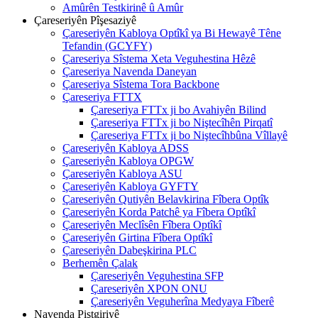
Amûrên Testkirinê û Amûr
Çareseriyên Pîşesaziyê
Çareseriyên Kabloya Optîkî ya Bi Hewayê Têne
Tefandin (GCYFY)
Çareseriya Sîstema Xeta Veguhestina Hêzê
Çareseriya Navenda Daneyan
Çareseriya Sîstema Tora Backbone
Çareseriya FTTX
Çareseriya FTTx ji bo Avahiyên Bilind
Çareseriya FTTx ji bo Niştecîhên Pirqatî
Çareseriya FTTx ji bo Niştecîhbûna Vîllayê
Çareseriyên Kabloya ADSS
Çareseriyên Kabloya OPGW
Çareseriyên Kabloya ASU
Çareseriyên Kabloya GYFTY
Çareseriyên Qutiyên Belavkirina Fîbera Optîk
Çareseriyên Korda Patchê ya Fîbera Optîkî
Çareseriyên Meclîsên Fîbera Optîkî
Çareseriyên Girtina Fîbera Optîkî
Çareseriyên Dabeşkirina PLC
Berhemên Çalak
Çareseriyên Veguhestina SFP
Çareseriyên XPON ONU
Çareseriyên Veguherîna Medyaya Fîberê
Navenda Piştgiriyê