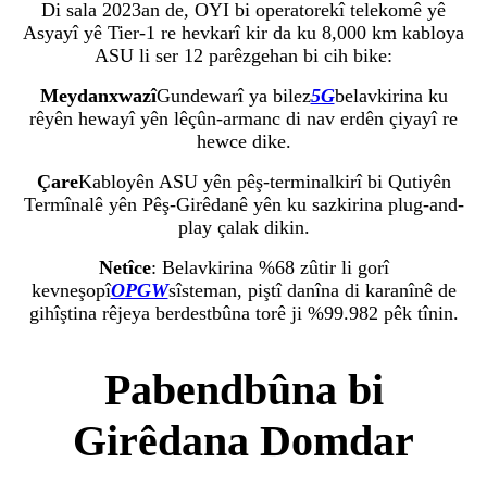
Di sala 2023an de, OYI bi operatorekî telekomê yê
Asyayî yê Tier-1 re hevkarî kir da ku 8,000 km kabloya
ASU li ser 12 parêzgehan bi cih bike:
Meydanxwazî
Gundewarî ya bilez
5G
belavkirina ku
rêyên hewayî yên lêçûn-armanc di nav erdên çiyayî re
hewce dike.
Çare
Kabloyên ASU yên pêş-terminalkirî bi Qutiyên
Termînalê yên Pêş-Girêdanê yên ku sazkirina plug-and-
play çalak dikin.
Netîce
: Belavkirina %68 zûtir li gorî
kevneşopî
OPGW
sîsteman, piştî danîna di karanînê de
gihîştina rêjeya berdestbûna torê ji %99.982 pêk tînin.
Pabendbûna bi
Girêdana Domdar