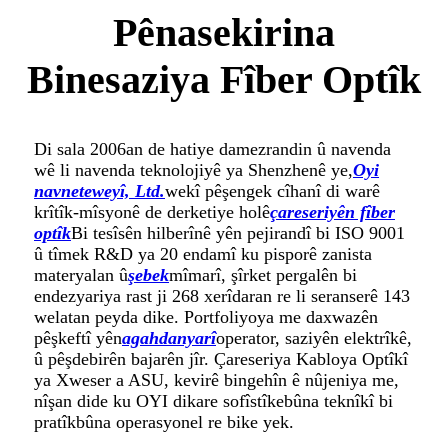
Pênasekirina
Binesaziya Fîber Optîk
Di sala 2006an de hatiye damezrandin û navenda
wê li navenda teknolojiyê ya Shenzhenê ye,
Oyi
navneteweyî, Ltd.
wekî pêşengek cîhanî di warê
krîtîk-mîsyonê de derketiye holê
çareseriyên fîber
optîk
Bi tesîsên hilberînê yên pejirandî bi ISO 9001
û tîmek R&D ya 20 endamî ku pisporê zanista
materyalan û
şebek
mîmarî, şîrket pergalên bi
endezyariya rast ji 268 xerîdaran re li seranserê 143
welatan peyda dike. Portfoliyoya me daxwazên
pêşkeftî yên
agahdanyarî
operator, saziyên elektrîkê,
û pêşdebirên bajarên jîr. Çareseriya Kabloya Optîkî
ya Xweser a ASU, kevirê bingehîn ê nûjeniya me,
nîşan dide ku OYI dikare sofîstîkebûna teknîkî bi
pratîkbûna operasyonel re bike yek.