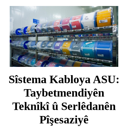
Sîstema Kabloya ASU:
Taybetmendiyên
Teknîkî û Serlêdanên
Pîşesaziyê