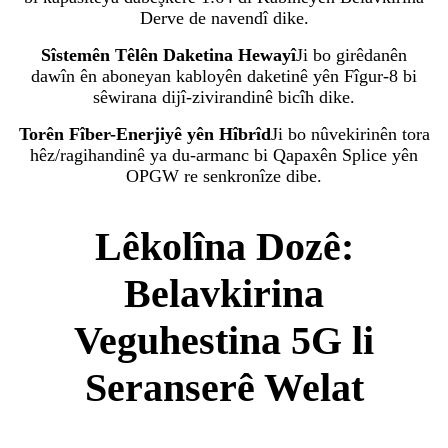
Derve de navendî dike.
Sîstemên Têlên Daketina Hewayî
Ji bo girêdanên
dawîn ên aboneyan kabloyên daketinê yên Fîgur-8 bi
sêwirana dijî-zivirandinê bicîh dike.
Torên Fîber-Enerjiyê yên Hîbrîd
Ji bo nûvekirinên tora
hêz/ragihandinê ya du-armanc bi Qapaxên Splice yên
OPGW re senkronîze dibe.
Lêkolîna Dozê:
Belavkirina
Veguhestina 5G li
Seranserê Welat