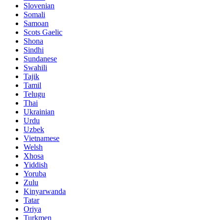
Slovenian
Somali
Samoan
Scots Gaelic
Shona
Sindhi
Sundanese
Swahili
Tajik
Tamil
Telugu
Thai
Ukrainian
Urdu
Uzbek
Vietnamese
Welsh
Xhosa
Yiddish
Yoruba
Zulu
Kinyarwanda
Tatar
Oriya
Turkmen