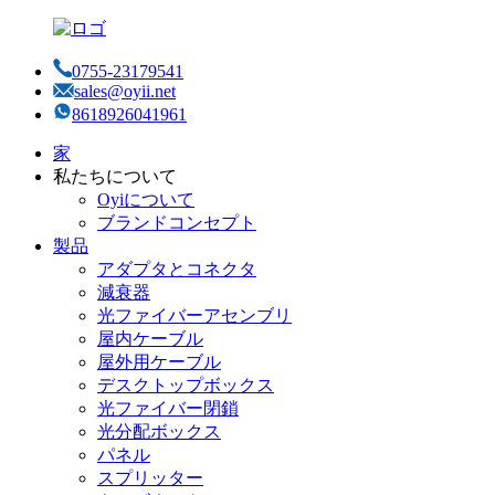
0755-23179541
sales@oyii.net
8618926041961
家
私たちについて
Oyiについて
ブランドコンセプト
製品
アダプタとコネクタ
減衰器
光ファイバーアセンブリ
屋内ケーブル
屋外用ケーブル
デスクトップボックス
光ファイバー閉鎖
光分配ボックス
パネル
スプリッター