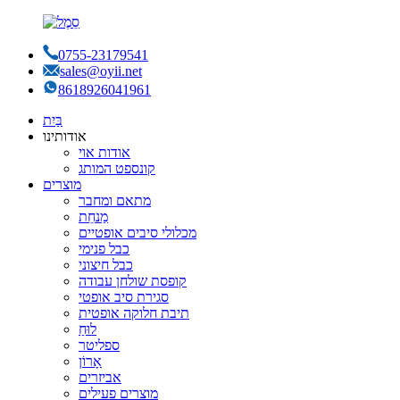
0755-23179541
sales@oyii.net
8618926041961
בַּיִת
אודותינו
אודות אוי
קונספט המותג
מוצרים
מתאם ומחבר
מַנחֵת
מכלולי סיבים אופטיים
כבל פנימי
כבל חיצוני
קופסת שולחן עבודה
סגירת סיב אופטי
תיבת חלוקה אופטית
לוּחַ
ספליטר
אָרוֹן
אביזרים
מוצרים פעילים