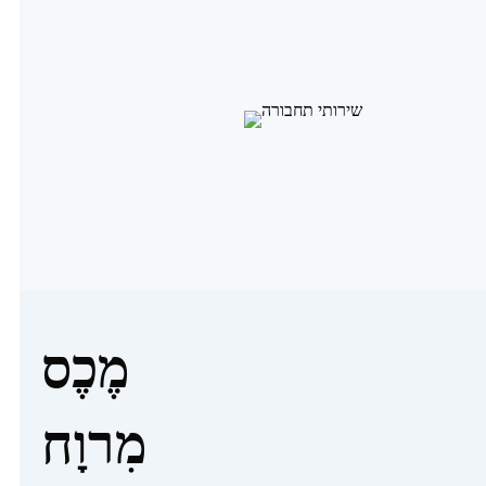
מֶכֶס
מִרוָח