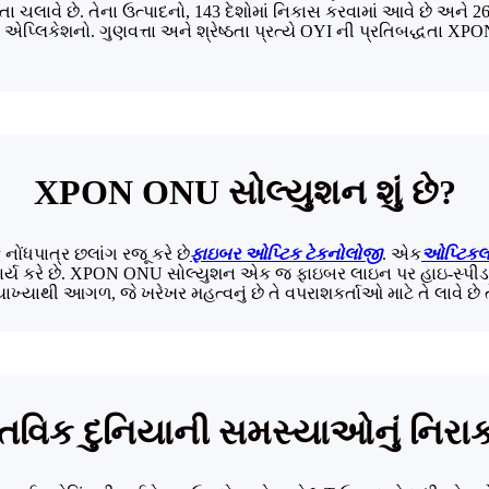
વે છે. તેના ઉત્પાદનો, 143 દેશોમાં નિકાસ કરવામાં આવે છે અને 268 લ
પ્લિકેશનો. ગુણવત્તા અને શ્રેષ્ઠતા પ્રત્યે OYI ની પ્રતિબદ્ધતા X
XPON ONU સોલ્યુશન શું છે?
ંધપાત્ર છલાંગ રજૂ કરે છે
ફાઇબર ઓપ્ટિક ટેકનોલોજી
. એક
ઓપ્ટિકલ 
ે કાર્ય કરે છે. XPON ONU સોલ્યુશન એક જ ફાઇબર લાઇન પર હાઇ-સ્પીડ ડ
યાખ્યાથી આગળ, જે ખરેખર મહત્વનું છે તે વપરાશકર્તાઓ માટે તે લાવે છે તે મ
્તવિક દુનિયાની સમસ્યાઓનું નિર