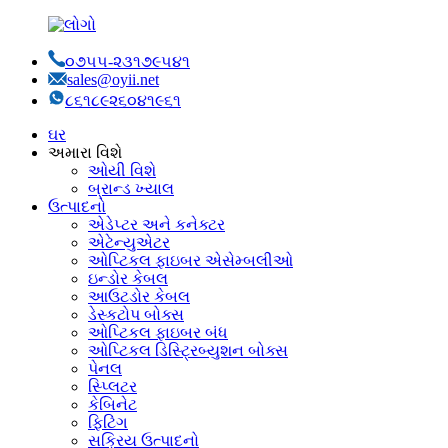
૦૭૫૫-૨૩૧૭૯૫૪૧
sales@oyii.net
૮૬૧૮૯૨૬૦૪૧૯૬૧
ઘર
અમારા વિશે
ઓયી વિશે
બ્રાન્ડ ખ્યાલ
ઉત્પાદનો
એડેપ્ટર અને કનેક્ટર
એટેન્યુએટર
ઓપ્ટિકલ ફાઇબર એસેમ્બલીઓ
ઇન્ડોર કેબલ
આઉટડોર કેબલ
ડેસ્કટોપ બોક્સ
ઓપ્ટિકલ ફાઇબર બંધ
ઓપ્ટિકલ ડિસ્ટ્રિબ્યુશન બોક્સ
પેનલ
સ્પ્લિટર
કેબિનેટ
ફિટિંગ
સક્રિય ઉત્પાદનો