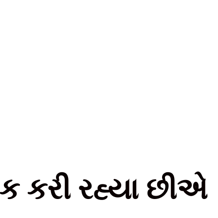
ોક કરી રહ્યા છીએ