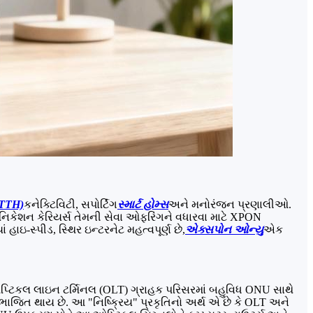
FTTH)
કનેક્ટિવિટી, સપોર્ટિંગ
સ્માર્ટ હોમ્સ
અને મનોરંજન પ્રણાલીઓ.
મ્યુનિકેશન કેરિયર્સ તેમની સેવા ઓફરિંગને વધારવા માટે XPON
ાઇ-સ્પીડ, સ્થિર ઇન્ટરનેટ મહત્વપૂર્ણ છે,
એક્સપોન ઓન્યુ
એક
લ ઓપ્ટિકલ લાઇન ટર્મિનલ (OLT) ગ્રાહક પરિસરમાં બહુવિધ ONU સાથે
 વિભાજિત થાય છે. આ "નિષ્ક્રિય" પ્રકૃતિનો અર્થ એ છે કે OLT અને