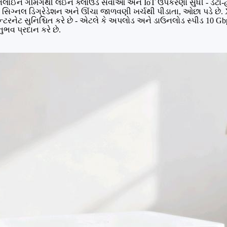
ઓનલાઈન ગેમિંગથી લઈને ક્લાઉડ સેવાઓ અને IoT ઉપકરણો સુધી - ડેટા-હેવ
 સિગ્નલ ડિગ્રેડેશન અને ઊંચા જાળવણી ખર્ચથી પીડાતા, ઓછા પડે છે
ટરનેટ સુનિશ્ચિત કરે છે - એટલે કે અપલોડ અને ડાઉનલોડ સ્પીડ 10 Gbps સ
વ પ્રદાન કરે છે.