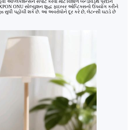
ી એપ્લિકેશન્સને સપોર્ટ કરવા માટે વિશાળ બેન્ડવિડ્થ પ્રદાન
. XPON ONU સોલ્યુશન શુદ્ધ ફાઇબર ઓપ્ટિક્સનો ઉપયોગ કરીને
ુધી પહોંચી શકે છે. આ અવરોધોને દૂર કરે છે, લેટન્સી ઘટાડે છે