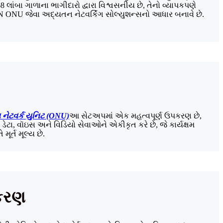
ાંબા ગાળાના ભાગીદારો દ્વારા વિશ્વસનીય છે, તેનો વ્યાપકપણે
PON ONU જેવા અદ્યતન નેટવર્કિંગ સોલ્યુશન્સનો આધાર બનાવે છે.
નેટવર્ક યુનિટ (ONU)
આ સેટઅપમાં એક મહત્વપૂર્ણ ઉપકરણ છે,
ેટા, વૉઇસ અને વિડિયો સેવાઓને એકીકૃત કરે છે, જે કાર્યક્ષમ
ૂર્ત મૂલ્ય છે.
ાકરણ