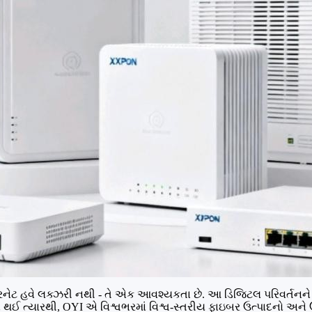
રનેટ હવે લક્ઝરી નથી - તે એક આવશ્યકતા છે. આ ડિજિટલ પરિવર્તનને સ
ત્યારથી, OYI એ વિશ્વભરમાં વિશ્વ-સ્તરીય ફાઇબર ઉત્પાદનો અને ઉકેલો 