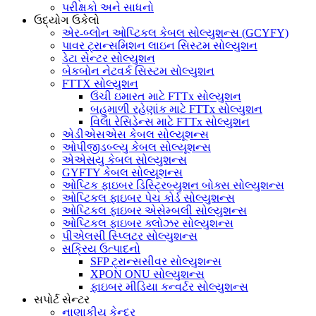
પરીક્ષકો અને સાધનો
ઉદ્યોગ ઉકેલો
એર-બ્લોન ઓપ્ટિકલ કેબલ સોલ્યુશન્સ (GCYFY)
પાવર ટ્રાન્સમિશન લાઇન સિસ્ટમ સોલ્યુશન
ડેટા સેન્ટર સોલ્યુશન
બેકબોન નેટવર્ક સિસ્ટમ સોલ્યુશન
FTTX સોલ્યુશન
ઉંચી ઇમારત માટે FTTx સોલ્યુશન
બહુમાળી રહેણાંક માટે FTTx સોલ્યુશન
વિલા રેસિડેન્સ માટે FTTx સોલ્યુશન
એડીએસએસ કેબલ સોલ્યૂશન્સ
ઓપીજીડબ્લ્યુ કેબલ સોલ્યૂશન્સ
એએસયુ કેબલ સોલ્યુશન્સ
GYFTY કેબલ સોલ્યૂશન્સ
ઓપ્ટિક ફાઇબર ડિસ્ટ્રિબ્યુશન બોક્સ સોલ્યુશન્સ
ઓપ્ટિકલ ફાઇબર પેચ કોર્ડ સોલ્યુશન્સ
ઓપ્ટિકલ ફાઇબર એસેમ્બલી સોલ્યુશન્સ
ઓપ્ટિકલ ફાઇબર ક્લોઝર સોલ્યુશન્સ
પીએલસી સ્પ્લિટર સોલ્યુશન્સ
સક્રિય ઉત્પાદનો
SFP ટ્રાન્સસીવર સોલ્યુશન્સ
XPON ONU સોલ્યુશન્સ
ફાઇબર મીડિયા કન્વર્ટર સોલ્યુશન્સ
સપોર્ટ સેન્ટર
નાણાકીય કેન્દ્ર