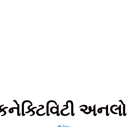
કનેક્ટિવિટી અનલ