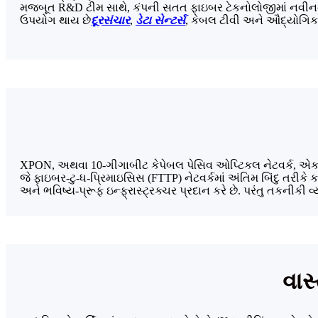
મજબૂત R&D ટીમ સાથે, કંપની સતત ફાઇબર ટેકનોલોજીમાં નવીનતા ચલા
ઉપયોગ થાય છે
દૂરસંચાર
,
ડેટા સેન્ટર્સ
, કેબલ ટીવી અને ઔદ્યોગિક એ
XPON, અથવા 10-ગીગાબીટ કેપેબલ પેસિવ ઓપ્ટિકલ નેટવર્ક, એક નો
જે ફાઇબર-ટુ-ધ-પ્રિમાઇસિસ (FTTP) નેટવર્કમાં અંતિમ બિંદુ તરીક
અને ભવિષ્ય-પ્રૂફ ઇન્ફ્રાસ્ટ્રક્ચર પ્રદાન કરે છે. પરંતુ તકનીકી વ્
વાસ