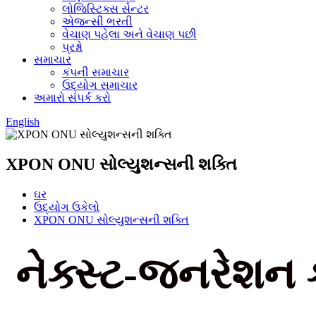
લોજિસ્ટિક્સ સેન્ટર
એજન્સી ભરતી
વેચાણ પહેલા અને વેચાણ પછી
પ્રશ્નો
સમાચાર
કંપની સમાચાર
ઉદ્યોગ સમાચાર
અમારો સંપર્ક કરો
English
XPON ONU સોલ્યુશન્સની શક્તિ
ઘર
ઉદ્યોગ ઉકેલો
XPON ONU સોલ્યુશન્સની શક્તિ
નેક્સ્ટ-જનરેશન 