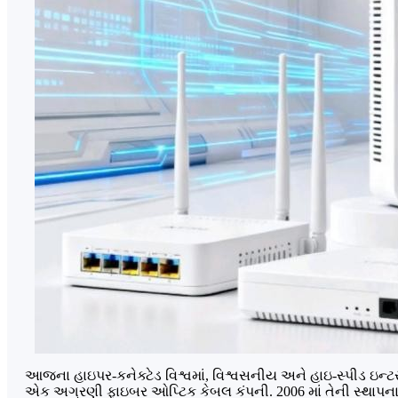
આજના હાઇપર-કનેક્ટેડ વિશ્વમાં, વિશ્વસનીય અને હાઇ-સ્પીડ ઇન્ટ
એક અગ્રણી ફાઇબર ઓપ્ટિક કેબલ કંપની. 2006 માં તેની સ્થાપના થઈ 