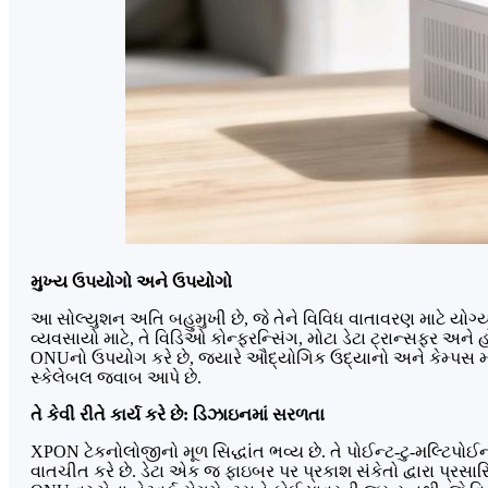
મુખ્ય ઉપયોગો અને ઉપયોગો
આ સોલ્યુશન અતિ બહુમુખી છે, જે તેને વિવિધ વાતાવરણ માટે યોગ્ય બના
વ્યવસાયો માટે, તે વિડિઓ કોન્ફરન્સિંગ, મોટા ડેટા ટ્રાન્સફર અને 
ONUનો ઉપયોગ કરે છે, જ્યારે ઔદ્યોગિક ઉદ્યાનો અને કેમ્પસ મજબૂત 
સ્કેલેબલ જવાબ આપે છે.
તે કેવી રીતે કાર્ય કરે છે: ડિઝાઇનમાં સરળતા
XPON ટેકનોલોજીનો મૂળ સિદ્ધાંત ભવ્ય છે. તે પોઈન્ટ-ટુ-મલ્ટિપો
વાતચીત કરે છે. ડેટા એક જ ફાઇબર પર પ્રકાશ સંકેતો દ્વારા પ્રસા