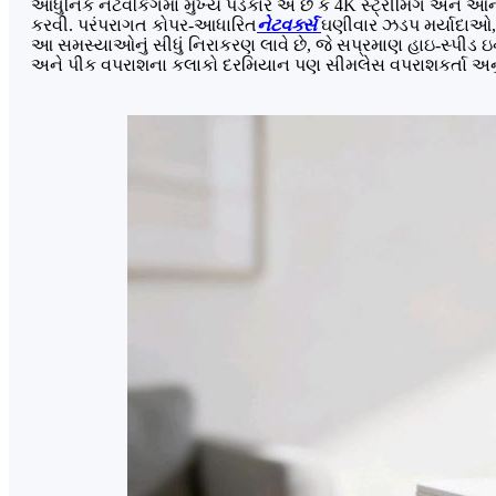
આધુનિક નેટવર્કિંગમાં મુખ્ય પડકાર એ છે કે 4K સ્ટ્રીમિંગ અને 
કરવી. પરંપરાગત કોપર-આધારિત
નેટવર્ક્સ
ઘણીવાર ઝડપ મર્યાદાઓ,
આ સમસ્યાઓનું સીધું નિરાકરણ લાવે છે, જે સપ્રમાણ હાઇ-સ્પીડ ઇન્
અને પીક વપરાશના કલાકો દરમિયાન પણ સીમલેસ વપરાશકર્તા અનુભ