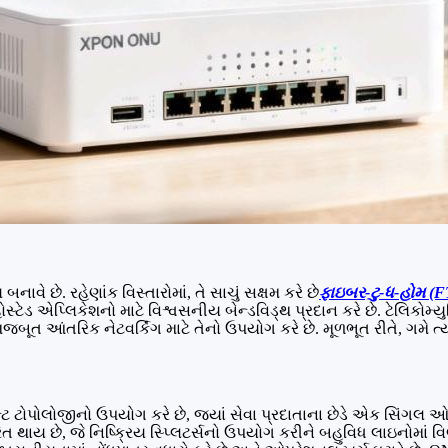
વે છે. રહેણાંક વિસ્તારોમાં, તે સાચું સક્ષમ કરે છે
ફાઇબર-ટુ-ધ-હોમ (
હોસ્ટેડ એપ્લિકેશનો માટે વિશ્વસનીય બેન્ડવિડ્થ પ્રદાન કરે છે. ટેલિકો
આંતરિક નેટવર્કિંગ માટે તેનો ઉપયોગ કરે છે. મૂળભૂત રીતે, ગમે ત્યાં હ
ઈન્ટ ટોપોલોજીનો ઉપયોગ કરે છે, જ્યાં સેવા પ્રદાતાના છેડે એક સિંગ
રિત થાય છે, જે નિષ્ક્રિય સ્પ્લિટર્સનો ઉપયોગ કરીને બહુવિધ લાઇનોમાં