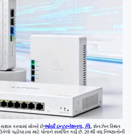
ક્ષમ કરવામાં મોખરે છે
ઓયી ઇન્ટરનેશનલ., લિ.
, શેનઝેન સ્થિત
પહોંચાડવા માટે પોતાને સમર્પિત કર્યું છે. 20 થી વધુ નિષ્ણાતોની