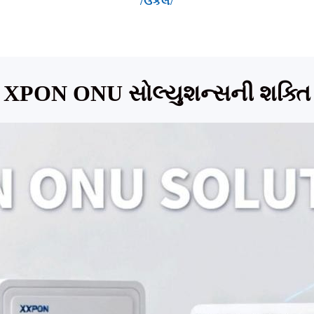
/ઉકેલ/
XPON ONU સોલ્યુશન્સની શક્તિ