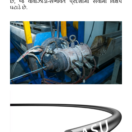
છે, જે વાવાઝોડા-સંભવિત પ્રદેશોમાં સેવામાં વિક્ષેપ
ઘટાડે છે.