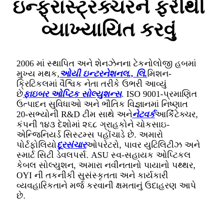
ઇન્ફ્રાસ્ટ્રક્ચરને ફરીથી
વ્યાખ્યાયિત કરવું
2006 માં સ્થાપિત અને શેનઝેનના ટેકનોલોજી હબમાં
મુખ્ય મથક,
ઓયી ઇન્ટરનેશનલ., લિ.
મિશન-
ક્રિટિકલમાં વૈશ્વિક નેતા તરીકે ઉભરી આવ્યું
છે
ફાઇબર ઓપ્ટિક સોલ્યુશન્સ
. ISO 9001-પ્રમાણિત
ઉત્પાદન સુવિધાઓ અને ભૌતિક વિજ્ઞાનમાં નિષ્ણાત
20-સભ્યોની R&D ટીમ સાથે અને
નેટવર્ક
આર્કિટેક્ચર,
કંપની ૧૪૩ દેશોમાં ૨૬૮ ગ્રાહકોને ચોકસાઇ-
એન્જિનિયર્ડ સિસ્ટમ્સ પહોંચાડે છે. અમારો
પોર્ટફોલિયો
દૂરસંચાર
ઓપરેટરો, પાવર યુટિલિટીઝ અને
સ્માર્ટ સિટી ડેવલપર્સ. ASU સ્વ-સહાયક ઓપ્ટિકલ
કેબલ સોલ્યુશન, અમારા નવીનતાનો પાયાનો પથ્થર,
OYI ની તકનીકી સુસંસ્કૃતતા અને કાર્યકારી
વ્યવહારિકતાને મર્જ કરવાની ક્ષમતાનું ઉદાહરણ આપે
છે.