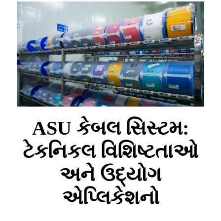
ASU કેબલ સિસ્ટમ:
ટેકનિકલ વિશિષ્ટતાઓ
અને ઉદ્યોગ
એપ્લિકેશનો