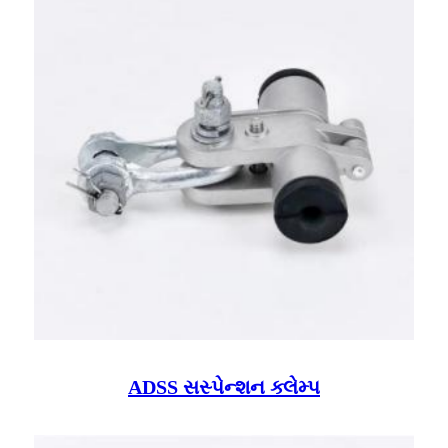
ADSS સસ્પેન્શન ક્લેમ્પ