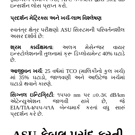
ઇન્સર્શન લોસ પ્રાપ્ત કરો.
પ્રદર્શન મેટ્રિક્સ અને ખર્ચ-લાભ વિશ્લેષણ
સ્વતંત્ર ક્ષેત્ર પરીક્ષણો ASU સિસ્ટમની પરિવર્તનશીલ
અસર દર્શાવે છે:
શ્રમ કાર્યક્ષમતા
: અલગ મેસેન્જર વાયર
ઇન્સ્ટોલેશનની તુલનામાં ક્રૂ ડિપ્લોયમેન્ટ 40% ઘટાડે
છે.
આજીવન ખર્ચ
: 25 વર્ષમાં TCO (માલિકીનો કુલ ખર્ચ)
માં 35% ઘટાડો, જાળવણી અને આઉટેજ ખર્ચમાં
ઘટાડો થવાને કારણે.
સિગ્નલ ઇન્ટિગ્રિટી
: ૧૫૫૦ nm પર ≤૦.૩૬ dB/km
એટેન્યુએશન જાળવી રાખે છે, જે
EIA/TIA-૪૫૫-૫૧A બેન્ચમાર્ક કરતાં વધુ સારું
પ્રદર્શન કરે છે.