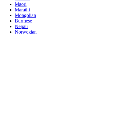
Maori
Marathi
Mongolian
Burmese
Nepali
Norwegian
Pashto
Persian
Punjabi
Serbian
Sesotho
Sinhala
Slovak
Slovenian
Somali
Samoan
Scots Gaelic
Shona
Sindhi
Sundanese
Swahili
Tajik
Tamil
Telugu
Thai