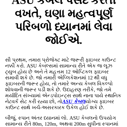
ASU કેબલ પસંદ કરતી
વખતે, ઘણા મહત્વપૂર્ણ
પરિબળો ધ્યાનમાં લેવા
જોઈએ.
સૌ પ્રથમ, તમારા પ્રોજેક્ટ માટે જરૂરી ફાઇબર કાઉન્ટ
નક્કી કરો. ASU કેબલ્સમાં સામાન્ય રીતે એક જ લૂઝ
ટ્યુબ હોય છે અને તે મહત્તમ 12 ઓપ્ટિકલ ફાઇબર
સમાવી શકે છે. જો તમારી એપ્લિકેશનમાં 12 થી વધુ
ફાઇબરની જરૂર હોય, તો તમારે અન્ય કેબલ વિકલ્પો
શોધવાની જરૂર પડી શકે છે. ઉદાહરણ તરીકે, જો તમે
મર્યાદિત સંખ્યામાં એન્ડપોઇન્ટ્સ સાથે નાના પાયે સ્થાનિક
નેટવર્ક સેટ કરી રહ્યા છો, તો
ASU કેબલ
યોગ્ય ફાઇબર
કાઉન્ટ સાથે ખર્ચ-અસરકારક ઉકેલ હોઈ શકે છે.
બીજું, સ્પાન અંતર ધ્યાનમાં લો. ASU કેબલનો ઉપયોગ
સામાન્ય રીતે 80m, 120m, અથવા 200m સુધીના સ્પાનમાં