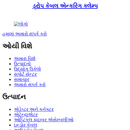
ડ્રોપ કેબલ એન્કરિંગ ક્લેમ્પ
હમણાં અમારો સંપર્ક કરો
ઓયી વિશે
અમારા વિશે
ઉત્પાદનો
ઉદ્યોગ ઉકેલો
સપોર્ટ સેન્ટર
સમાચાર
અમારો સંપર્ક કરો
ઉત્પાદન
એડેપ્ટર અને કનેક્ટર
એટેન્યુએટર
ઓપ્ટિકલ ફાઇબર એસેમ્બલીઓ
ઇન્ડોર કેબલ