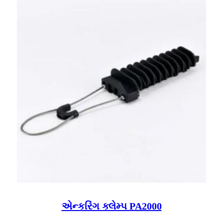
એન્કરિંગ ક્લેમ્પ PA2000