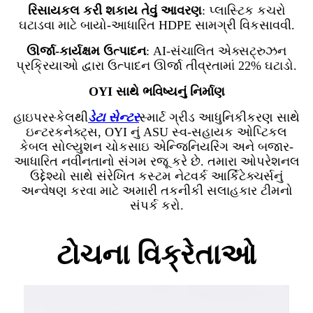
રિસાયકલ કરી શકાય તેવું આવરણ
: પ્લાસ્ટિક કચરો
ઘટાડવા માટે બાયો-આધારિત HDPE સામગ્રી વિકસાવવી.
ઊર્જા-કાર્યક્ષમ ઉત્પાદન
: AI-સંચાલિત એક્સટ્રુઝન
પ્રક્રિયાઓ દ્વારા ઉત્પાદન ઊર્જા તીવ્રતામાં 22% ઘટાડો.
OYI સાથે ભવિષ્યનું નિર્માણ
હાઇપરસ્કેલથી
ડેટા સેન્ટર
સ્માર્ટ ગ્રીડ આધુનિકીકરણ સાથે
ઇન્ટરકનેક્ટ્સ, OYI નું ASU સ્વ-સહાયક ઓપ્ટિકલ
કેબલ સોલ્યુશન ચોકસાઇ એન્જિનિયરિંગ અને બજાર-
આધારિત નવીનતાનો સંગમ રજૂ કરે છે. તમારા ઓપરેશનલ
ઉદ્દેશ્યો સાથે સંરેખિત કસ્ટમ નેટવર્ક આર્કિટેક્ચર્સનું
અન્વેષણ કરવા માટે અમારી તકનીકી સલાહકાર ટીમનો
સંપર્ક કરો.
ટોચના વિક્રેતાઓ