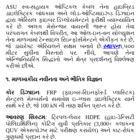
ASU સ્વ-સહાયક ઓપ્ટિકલ કેબલ તેના હાઇબ્રિડ
ડાઇલેક્ટ્રિક બાંધકામ અને લોડ-ઓપ્ટિમાઇઝ્ડ ડિઝાઇન
દ્વારા એરિયલ ફાઇબર ડિપ્લોયમેન્ટને ફરીથી વ્યાખ્યાયિત
કરે છે. અલગ મેસેન્જર વાયરની જરૂર હોય તેવા
પરંપરાગત કેબલથી વિપરીત, આ ઓલ-ઇન-વન સોલ્યુશન
તેના માળખામાં ટેન્સાઇલ રિઇન્ફોર્સમેન્ટને એકીકૃત કરે છે,
જે ડાયરેક્ટ એરિયલને સક્ષમ બનાવે છે.
સ્થાપન
૧,૫૦૦
મીટર સુધીના વિસ્તારો પર. નીચે, આપણે તેના
એન્જિનિયરિંગ સિદ્ધાંતો અને ક્ષેત્ર પ્રદર્શનનું વિશ્લેષણ
કરીએ છીએ.
૧. માળખાકીય નવીનતા અને ભૌતિક વિજ્ઞાન
કોર ડિઝાઇન
: FRP (ફાઇબર-રિઇનફોર્સ્ડ પ્લાસ્ટિક)
સેન્ટ્રલ મેમ્બર્સનો સમાવેશ ઇ-ગ્લાસ ડાઇલેક્ટ્રિક યાર્ન
સાથે કરે છે, જે 100 kN ની તાણ શક્તિ પ્રાપ્ત કરે છે.
આવરણ સિસ્ટમ
: ટ્રિપલ-લેયર HDPE (હાઇ-ડેન્સિટી
પોલિઇથિલિન) કોટિંગ યુવી પ્રતિકાર (3,000+ કલાકના
QUV એક્સપોઝર માટે પરીક્ષણ કરાયેલ) અને કાટ-રોધક
ગુણધર્મો પ્રદાન કરે છે.