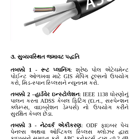
૩. સુવ્યવસ્થિત જમાવટ પદ્ધતિ
તબક્કો 1 - રૂટ પ્લાનિંગ
: શ્રેષ્ઠ પોલ એટેચમેન્ટ
પોઈન્ટ ઓળખવા માટે GIS મેપિંગ ટૂલ્સનો ઉપયોગ
કરો, મિડ-સ્પાન સ્પ્લિસને ન્યૂનતમ કરો.
તબક્કો 2 –
હાર્ડવેર ઇન્સ્ટોલેશન
: IEEE 1138 ધોરણોનું
પાલન કરતા ADSS કેબલ ફિટિંગ (દા.ત., સસ્પેન્શન
ક્લેમ્પ્સ, વાઇબ્રેશન ડેમ્પર્સ) નો ઉપયોગ કરીને
સુરક્ષિત કેબલ છેડા.
તબક્કો 3 - નેટવર્ક એકીકરણ
: ODF ફાઇબર પેચ
પેનલ્સ અથવા ઓપ્ટિકલ સ્પ્લિસ ક્લોઝર દ્વારા
ફાઇબરને સમાપ્ત કરો, APC કનેક્ટર્સ દ્વારા ≤0.2 dB