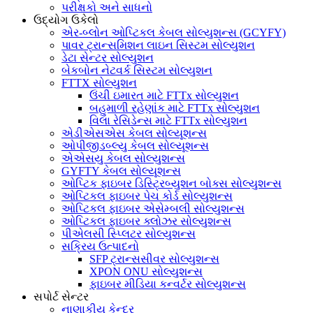
પરીક્ષકો અને સાધનો
ઉદ્યોગ ઉકેલો
એર-બ્લોન ઓપ્ટિકલ કેબલ સોલ્યુશન્સ (GCYFY)
પાવર ટ્રાન્સમિશન લાઇન સિસ્ટમ સોલ્યુશન
ડેટા સેન્ટર સોલ્યુશન
બેકબોન નેટવર્ક સિસ્ટમ સોલ્યુશન
FTTX સોલ્યુશન
ઉંચી ઇમારત માટે FTTx સોલ્યુશન
બહુમાળી રહેણાંક માટે FTTx સોલ્યુશન
વિલા રેસિડેન્સ માટે FTTx સોલ્યુશન
એડીએસએસ કેબલ સોલ્યૂશન્સ
ઓપીજીડબ્લ્યુ કેબલ સોલ્યૂશન્સ
એએસયુ કેબલ સોલ્યુશન્સ
GYFTY કેબલ સોલ્યૂશન્સ
ઓપ્ટિક ફાઇબર ડિસ્ટ્રિબ્યુશન બોક્સ સોલ્યુશન્સ
ઓપ્ટિકલ ફાઇબર પેચ કોર્ડ સોલ્યુશન્સ
ઓપ્ટિકલ ફાઇબર એસેમ્બલી સોલ્યુશન્સ
ઓપ્ટિકલ ફાઇબર ક્લોઝર સોલ્યુશન્સ
પીએલસી સ્પ્લિટર સોલ્યુશન્સ
સક્રિય ઉત્પાદનો
SFP ટ્રાન્સસીવર સોલ્યુશન્સ
XPON ONU સોલ્યુશન્સ
ફાઇબર મીડિયા કન્વર્ટર સોલ્યુશન્સ
સપોર્ટ સેન્ટર
નાણાકીય કેન્દ્ર