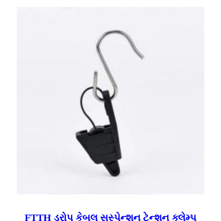
FTTH ડ્રોપ કેબલ સસ્પેન્શન ટેન્શન ક્લેમ્પ