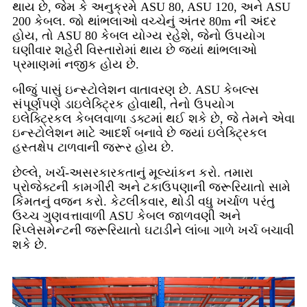
થાય છે, જેમ કે અનુક્રમે ASU 80, ASU 120, અને ASU
200 કેબલ. જો થાંભલાઓ વચ્ચેનું અંતર 80m ની અંદર
હોય, તો ASU 80 કેબલ યોગ્ય રહેશે, જેનો ઉપયોગ
ઘણીવાર શહેરી વિસ્તારોમાં થાય છે જ્યાં થાંભલાઓ
પ્રમાણમાં નજીક હોય છે.
બીજું પાસું ઇન્સ્ટોલેશન વાતાવરણ છે. ASU કેબલ્સ
સંપૂર્ણપણે ડાઇલેક્ટ્રિક હોવાથી, તેનો ઉપયોગ
ઇલેક્ટ્રિકલ કેબલવાળા ડક્ટમાં થઈ શકે છે, જે તેમને એવા
ઇન્સ્ટોલેશન માટે આદર્શ બનાવે છે જ્યાં ઇલેક્ટ્રિકલ
હસ્તક્ષેપ ટાળવાની જરૂર હોય છે.
છેલ્લે, ખર્ચ-અસરકારકતાનું મૂલ્યાંકન કરો. તમારા
પ્રોજેક્ટની કામગીરી અને ટકાઉપણાની જરૂરિયાતો સામે
કિંમતનું વજન કરો. કેટલીકવાર, થોડી વધુ ખર્ચાળ પરંતુ
ઉચ્ચ ગુણવત્તાવાળી ASU કેબલ જાળવણી અને
રિપ્લેસમેન્ટની જરૂરિયાતો ઘટાડીને લાંબા ગાળે ખર્ચ બચાવી
શકે છે.