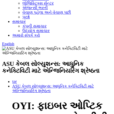
લોજિસ્ટિક્સ સેન્ટર
એજન્સી ભરતી
વેચાણ પહેલા અને વેચાણ પછી
પ્રશ્નો
સમાચાર
કંપની સમાચાર
ઉદ્યોગ સમાચાર
અમારો સંપર્ક કરો
English
ASU કેબલ સોલ્યુશન્સ: આધુનિક
કનેક્ટિવિટી માટે એન્જિનિયરિંગ શ્રેષ્ઠતા
ઘર
ASU કેબલ સોલ્યુશન્સ: આધુનિક કનેક્ટિવિટી માટે
એન્જિનિયરિંગ શ્રેષ્ઠતા
OYI: ફાઇબર ઓપ્ટિક