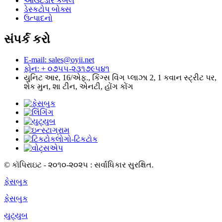
આઉટડોર કેબલ
ડેસ્કટોપ બોક્સ
ઉત્પાદનો
સંપર્ક કરો
E-mail: sales@oyii.net
ફોન: + ૦૭૫૫-૨૩૧૭૯૫૪૧
યુનિટ આર, 16/એફ., કિંગ્સ વિંગ પ્લાઝા 2, 1 કવાન સ્ટ્રીટ પર,
શેક મુન, શા ટીન, એનટી, હોંગ કોંગ
© કૉપિરાઇટ - ૨૦૧૦-૨૦૨૫ : સર્વાધિકાર સુરક્ષિત.
ફેસબુક
ફેસબુક
યુટ્યુબ