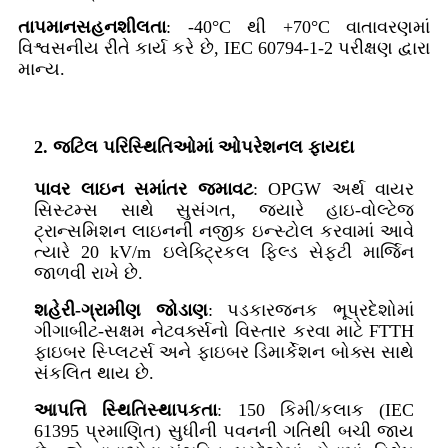
તાપમાન
સહનશીલતા
: -40°C થી +70°C વાતાવરણમાં
વિશ્વસનીય રીતે કાર્ય કરે છે, IEC 60794-1-2 પરીક્ષણ દ્વારા
માન્ય.
2. જટિલ પરિસ્થિતિઓમાં ઓપરેશનલ ફાયદા
પાવર લાઇન સમાંતર જમાવટ
: OPGW અર્થ વાયર
સિસ્ટમ્સ સાથે સુસંગત, જ્યારે હાઇ-વોલ્ટેજ
ટ્રાન્સમિશન લાઇનની નજીક ઇન્સ્ટોલ કરવામાં આવે
ત્યારે 20 kV/m ઇલેક્ટ્રિકલ ફિલ્ડ સેફ્ટી માર્જિન
જાળવી રાખે છે.
શહેરી-ગ્રામીણ જોડાણ
: પડકારજનક ભૂપ્રદેશોમાં
ગીગાબીટ-સક્ષમ નેટવર્ક્સનો વિસ્તાર કરવા માટે FTTH
ફાઇબર સ્પ્લિટર્સ અને ફાઇબર ડિમાર્કેશન બોક્સ સાથે
સંકલિત થાય છે.
આપત્તિ સ્થિતિસ્થાપકતા
: 150 કિમી/કલાક (IEC
61395 પ્રમાણિત) સુધીની પવનની ગતિથી બચી જાય