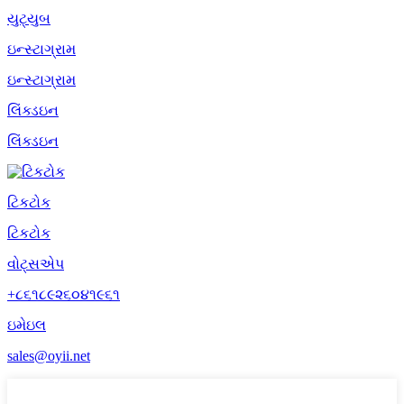
યુટ્યુબ
ઇન્સ્ટાગ્રામ
ઇન્સ્ટાગ્રામ
લિંક્ડઇન
લિંક્ડઇન
ટિકટોક
ટિકટોક
વોટ્સએપ
+૮૬૧૮૯૨૬૦૪૧૯૬૧
ઇમેઇલ
sales@oyii.net