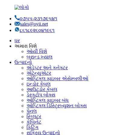
૦૭૫૫-૨૩૧૭૯૫૪૧
sales@oyii.net
૮૬૧૮૯૨૬૦૪૧૯૬૧
ઘર
અમારા વિશે
ઓયી વિશે
બ્રાન્ડ ખ્યાલ
ઉત્પાદનો
એડેપ્ટર અને કનેક્ટર
એટેન્યુએટર
ઓપ્ટિકલ ફાઇબર એસેમ્બલીઓ
ઇન્ડોર કેબલ
આઉટડોર કેબલ
ડેસ્કટોપ બોક્સ
ઓપ્ટિકલ ફાઇબર બંધ
ઓપ્ટિકલ ડિસ્ટ્રિબ્યુશન બોક્સ
પેનલ
સ્પ્લિટર
કેબિનેટ
ફિટિંગ
સક્રિય ઉત્પાદનો