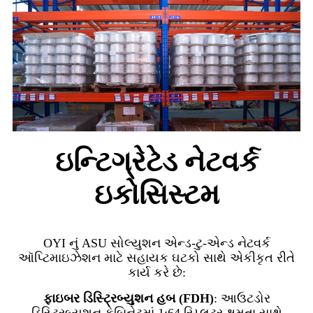
ઇન્ટિગ્રેટેડ નેટવર્ક
ઇકોસિસ્ટમ
OYI નું ASU સોલ્યુશન એન્ડ-ટુ-એન્ડ નેટવર્ક
ઑપ્ટિમાઇઝેશન માટે સહાયક ઘટકો સાથે એકીકૃત રીતે
કાર્ય કરે છે:
ફાઇબર ડિસ્ટ્રિબ્યુશન હબ (FDH)
: આઉટડોર