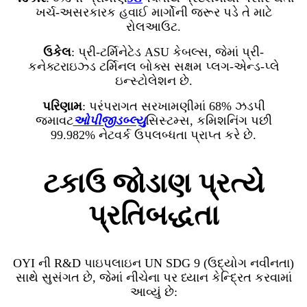
ખર્ચ-અસરકારક હવાઈ માર્ગોની જરૂર પડે તે માટે
રોલઆઉટ.
ઉકેલ
: પ્રી-ટર્મિનેટેડ ASU કેબલ્સ, જેમાં પ્રી-
કનેક્ટરાઇઝ્ડ ટર્મિનલ બોક્સ સક્ષમ પ્લગ-એન્ડ-પ્લે
ઇન્સ્ટોલેશન છે.
પરિણામ
: પરંપરાગત સરખામણીમાં 68% ઝડપી
જમાવટ
ઓપીજીડબ્લ્યુ
સિસ્ટમ્સ, કમિશનિંગ પછી
99.982% નેટવર્ક ઉપલબ્ધતા પ્રાપ્ત કરે છે.
ટકાઉ જોડાણ પ્રત્યે
પ્રતિબદ્ધતા
OYI ની R&D પાઇપલાઇન UN SDG 9 (ઉદ્યોગ નવીનતા)
સાથે સુસંગત છે, જેમાં નીચેના પર ધ્યાન કેન્દ્રિત કરવામાં
આવ્યું છે: