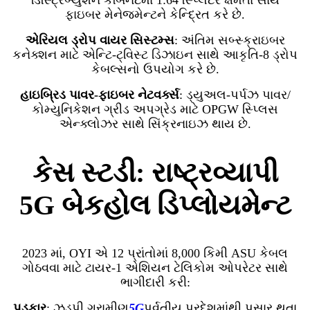
ડિસ્ટ્રિબ્યુશન કેબિનેટમાં 1:64 સ્પ્લિટર ક્ષમતા સાથે
ફાઇબર મેનેજમેન્ટને કેન્દ્રિત કરે છે.
એરિયલ ડ્રોપ વાયર સિસ્ટમ્સ
: અંતિમ સબ્સ્ક્રાઇબર
કનેક્શન માટે એન્ટિ-ટ્વિસ્ટ ડિઝાઇન સાથે આકૃતિ-8 ડ્રોપ
કેબલ્સનો ઉપયોગ કરે છે.
હાઇબ્રિડ પાવર-ફાઇબર નેટવર્ક્સ
: ડ્યુઅલ-પર્પઝ પાવર/
કોમ્યુનિકેશન ગ્રીડ અપગ્રેડ માટે OPGW સ્પ્લિસ
એન્ક્લોઝર સાથે સિંક્રનાઇઝ થાય છે.
કેસ સ્ટડી: રાષ્ટ્રવ્યાપી
5G બેકહોલ ડિપ્લોયમેન્ટ
2023 માં, OYI એ 12 પ્રાંતોમાં 8,000 કિમી ASU કેબલ
ગોઠવવા માટે ટાયર-1 એશિયન ટેલિકોમ ઓપરેટર સાથે
ભાગીદારી કરી:
પડકાર
: ઝડપી ગ્રામીણ
5G
પર્વતીય પ્રદેશમાંથી પસાર થતા