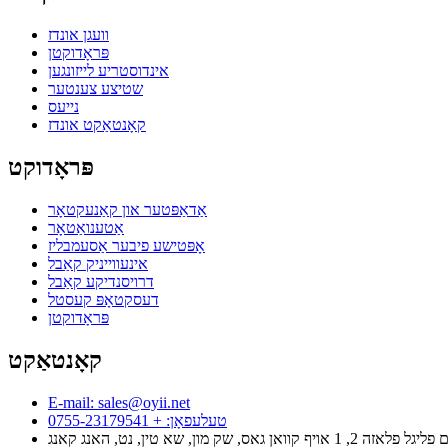
וועגן אונדז
פּראָדוקטן
אינדוסטריע לייזונגען
שטיצע צענטער
נייעס
קאָנטאַקט אונדז
פּראָדוקט
אַדאַפּטער און קאַנעקטאָר
אַטענואַטאָר
אָפּטישע פיבער אַסעמבליז
אינעווייניק קאַבל
דרויסנדיקע קאַבל
דעסקטאָפּ קעסטל
פּראָדוקטן
קאָנטאַקט
E-mail: sales@oyii.net
טעלעפאָן: + 0755-23179541