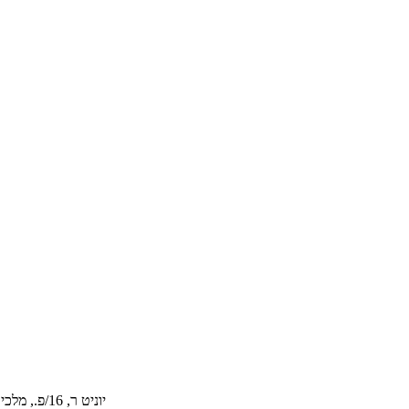
יוניט ר, 16/פ., מלכים פליגל פלאזה 2, 1 אויף קוואן גאס, שק מון, שא טין, נט, האנג קאנג