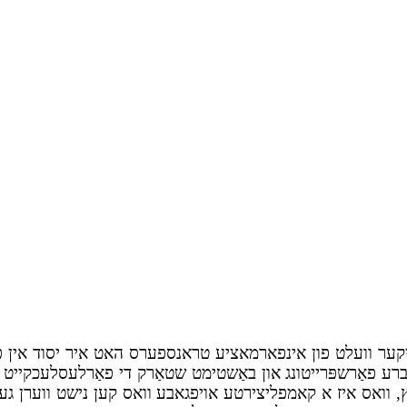
נטיקער וועלט פון אינפארמאציע טראנספערס האט איר יסוד אין 
, וואס איז א קאמפליצירטע אויפגאבע וואס קען נישט ווערן גע