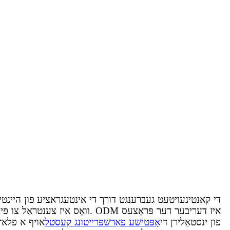
די קאנטינעויטעט געברענגט דורך די אינטעגראציע פון ​​היי
פון ינסטאַלירן די
אָפּטישע פאַרשפּרייטונג קעסטל
אויף א פלאץ