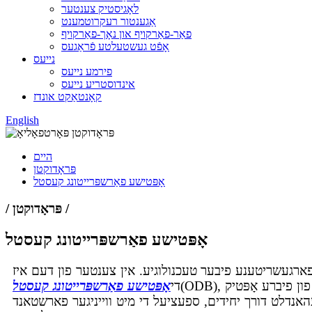
לאָגיסטיק צענטער
אַגענטור רעקרוטמענט
פאַר-פאַרקויף און נאָך-פאַרקויף
אָפֿט געשטעלטע פֿראַגעס
נייעס
פירמע נייעס
אינדוסטריע נייעס
קאָנטאַקט אונדז
English
היים
פּראָדוקטן
אָפּטישע פאַרשפּרייטונג קעסטל
/ פּראָדוקטן /
אָפּטישע פאַרשפּרייטונג קעסטל
פארגעשריטענע פיבער טעכנולוגיע. אין צענטער פון דעם איז
(ODB), וואָס איז צענטראַל צו פיברע פאַרשפּרייטונג און באַשטימט שטאַרק די פאַרלעסלעכקייט פון פיברע אָפּטיק. ODM איז דעריבער דער פּראָצעס
די
אָפּטישע פאַרשפּרייטונג קעסטל
האנדלט דורך יחידים, ספעציעל די מיט ווייניגער פארשטאנד