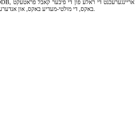
באקס, די מולטי-מעדיע באקס, און אנדערע קאמפאנענטן צו בעסער פארשטיין דעם פאקט אז אלע די טיילן זענען ווערטפול פאר די עפעקטיווקייט פון א פיבער סיסטעם.