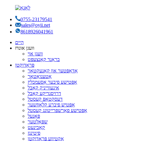
0755-23179541
sales@oyii.net
8618926041961
היים
וועגן אונדז
וועגן אוי
בראַנד קאָנצעפּט
פּראָדוקטן
אַדאַפּטער און קאַנעקטאָר
אַטענואַטאָר
אָפּטישע פיבער אַסעמבליז
אינעווייניק קאַבל
דרויסנדיקע קאַבל
דעסקטאָפּ קעסטל
אָפּטיש פיברע קלאָוזשער
אָפּטישע פאַרשפּרייטונג קעסטל
פּאַנעל
שפּאַלטער
קאַבינעט
פיטינגז
אַקטיווע פּראָדוקטן