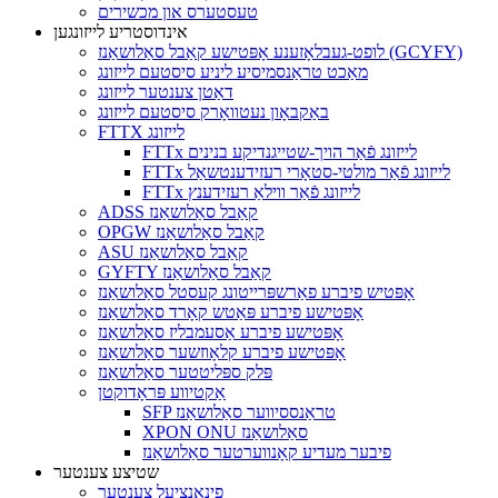
טעסטערס און מכשירים
אינדוסטריע לייזונגען
לופט-געבלאָזענע אָפּטישע קאַבל סאַלושאַנז (GCYFY)
מאַכט טראַנסמיסיע ליניע סיסטעם לייזונג
דאַטן צענטער לייזונג
באַקבאָון נעטוואָרק סיסטעם לייזונג
FTTX לייזונג
FTTx לייזונג פֿאַר הויך-שטייגנדיקע בנינים
FTTx לייזונג פֿאַר מולטי-סטאָרי רעזידענטשאַל
FTTx לייזונג פֿאַר ווילאַ רעזידענץ
ADSS קאַבל סאַלושאַנז
OPGW קאַבל סאַלושאַנז
ASU קאַבל סאַלושאַנז
GYFTY קאַבל סאַלושאַנז
אָפּטיש פיברע פאַרשפּרייטונג קעסטל סאַלושאַנז
אָפּטישע פיברע פּאַטש קאָרד סאַלושאַנז
אָפּטישע פיברע אַסעמבליז סאַלושאַנז
אָפּטישע פיברע קלאָוזשער סאַלושאַנז
פּלק ספּליטטער סאַלושאַנז
אַקטיווע פּראָדוקטן
SFP טראַנססיווער סאַלושאַנז
XPON ONU סאַלושאַנז
פיבער מעדיע קאָנווערטער סאַלושאַנז
שטיצע צענטער
פינאַנציעל צענטער