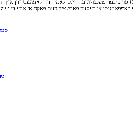
פון פיבער טעכנולוגיע. היינט לאמיר זיך קאנצענטרירן אויף די פארשידענע פראצעסן וואס גי
16 קערנס 
16 קע