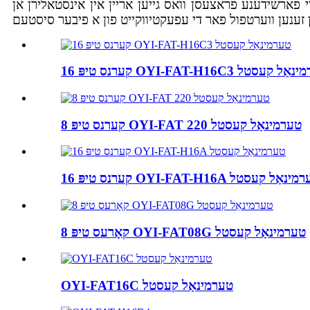
יען אריין אין אינסטאלירן אן ODB, אריינגערעכנט די ראלע פון ​​די פיבער קאבל פראטעקט
טיפּ OYI-FAT-H16C3 טערמינאַל קעסטל
8 קערנס טיפּ OYI-FAT 220 טערמינאַל קעסטל
רנס טיפּ OYI-FAT-H16A טערמינאַל קעסטל
8 קאָרעס טיפּ OYI-FAT08G טערמינאַל קעסטל
OYI-FAT16C טערמינאַל קעסטל