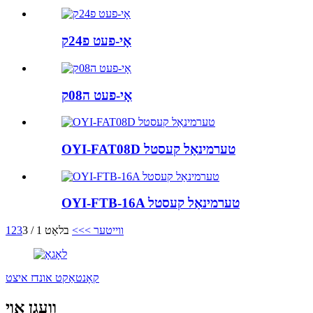
אָי-פעט פ24ק
אָי-פעט ה08ק
OYI-FAT08D טערמינאַל קעסטל
OYI-FTB-16A טערמינאַל קעסטל
ווייטער >
>>
בלאַט 1 / 3
3
2
1
קאָנטאַקט אונדז איצט
וועגן אוי