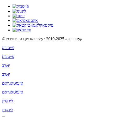
© קאַפּירייט - 2010-2025 : אַלע רעכטן רעזערווירט.
פֿייסבוק
פֿייסבוק
יוטוב
יוטוב
אינסטאַגראַם
אינסטאַגראַם
לינקדין
לינקדין