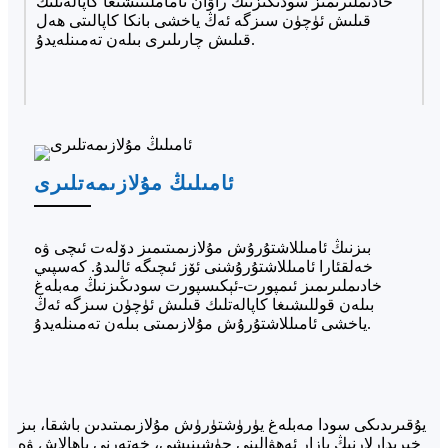
خادىملىرىمىز سودىڭىزنىڭ راۋان تاماملىنىشىغا كاپالەتلىك
قىلىش ئۈچۈن سىزگە ئەڭ ياخشى بانكا كاپالىتى ھەل
قىلىش چارىلىرى بىلەن تەمىنلەيدۇ.
ئامىلىڭ مۇلازىمەتلىرى
بىزنىڭ ئامىللاشتۇرۇش مۇلازىمىتىمىز دۆلەت ئىچى ۋە
خەلقئارا ئامىللاشتۇرۇشنى ئۆز ئىچىگە ئالىدۇ. كەسپىي
خادىملىرىمىز ئىمپورت-ئېكىسپورت سودىڭىزنىڭ مەبلەغ
بىلەن قوللىشىغا كاپالەتلىك قىلىش ئۈچۈن سىزگە ئەڭ
ياخشى ئامىللاشتۇرۇش مۇلازىمىتى بىلەن تەمىنلەيدۇ.
يۇقىرىدىكى سودا مەبلەغ يۈرۈشتۈرۈش مۇلازىمىتىدىن باشقا، بىز
خېرىدارلارنىڭ بازار ئەھۋالىنى چۈشىنىشى، خەتەرنى باھالاش ۋە