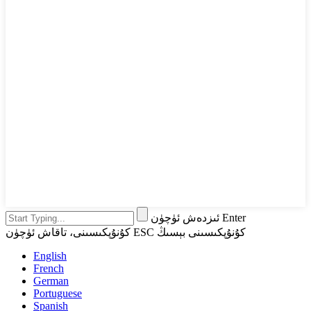
ئىزدەش ئۈچۈن Enter
كۇنۇپكىسىنى، تاقاش ئۈچۈن ESC كۇنۇپكىسىنى بېسىڭ
English
French
German
Portuguese
Spanish