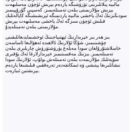
مالىيە پىلانلىرىنى تۈزۈشىگە ياردەم بېرىش ئۈچۈن مەسلىھەت
بېرىش مۇلازىمىتى بىلەن تەمىنلەيمىز. كەسپىي گۇرۇپپىمىز
سودىڭىزنىڭ ئەڭ ياخشى مالىيە ياردىمىگە ئېرىشىشىگە كاپالەتلىك
قىلىش ئۈچۈن سىزگە ئەڭ ياخشى مەسلىھەت بېرىش
مۇلازىمىتى بىلەن تەمىنلەيدۇ.
بىز ھەر بىر خېرىدارنىڭ ئېھتىياجىنىڭ ئوخشىمايدىغانلىقىنى
چۈشىنىمىز، شۇڭا ئۇلارنىڭ ئالاھىدە ئەھۋالىغا ئاساسەن
خاسلاشتۇرۇلغان سودا مەبلەغ يۈرۈشتۈرۈش چارىلىرى بىلەن
تەمىنلەيمىز. بىزنىڭ مەقسىتىمىز خېرىدارلارغا ئەڭ يۇقىرى
سۈپەتلىك مۇلازىمەت بىلەن تەمىنلەش بولۇپ، ئۇلارنىڭ سودا
نىشانلىرىغا يېتىشى ۋە ئىمكانقەدەر تەرەققىي قىلىشىغا ياردەم
بېرىشتىن ئىبارەت.