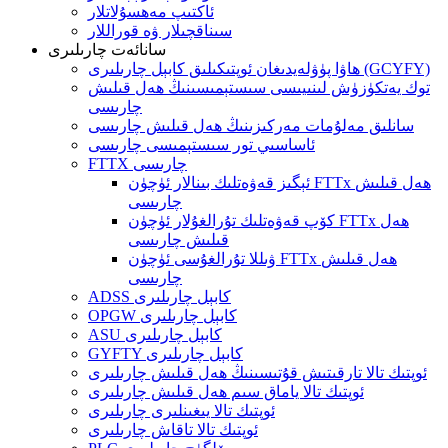
ئاكتىپ مەھسۇلاتلار
سىناقچىلار ۋە قوراللار
سانائەت چارىلىرى
ھاۋا پۈۋلەيدىغان ئوپتىكىلىق كابېل چارىلىرى (GCYFY)
توك يەتكۈزۈش لىنىيىسى سىستېمىسىنىڭ ھەل قىلىش
چارىسى
سانلىق مەلۇمات مەركىزىنىڭ ھەل قىلىش چارىسى
ئاساسىي تور سىستېمىسى چارىسى
FTTX چارىسى
ئېگىز قەۋەتلىك بىنالار ئۈچۈن FTTx ھەل قىلىش
چارىسى
كۆپ قەۋەتلىك تۇرالغۇلار ئۈچۈن FTTx ھەل
قىلىش چارىسى
ۋىللا تۇرالغۇسى ئۈچۈن FTTx ھەل قىلىش
چارىسى
ADSS كابېل چارىلىرى
OPGW كابېل چارىلىرى
ASU كابېل چارىلىرى
GYFTY كابېل چارىلىرى
ئوپتىك تالا تارقىتىش قۇتىسىنىڭ ھەل قىلىش چارىلىرى
ئوپتىك تالا ياماق سىم ھەل قىلىش چارىلىرى
ئوپتىك تالا يىغىنلىرى چارىلىرى
ئوپتىك تالا تاقاش چارىلىرى