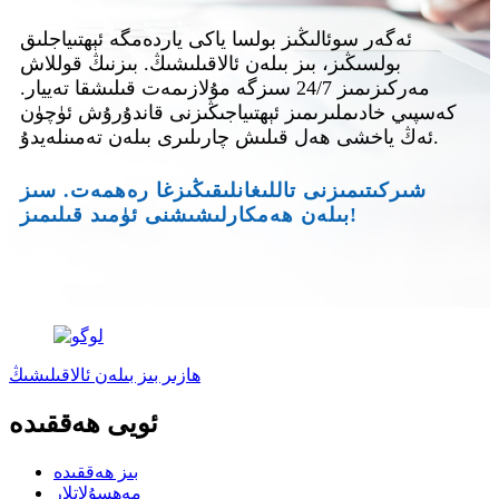
ئەگەر سوئالىڭىز بولسا ياكى ياردەمگە ئېھتىياجلىق
بولسىڭىز، بىز بىلەن ئالاقىلىشىڭ. بىزنىڭ قوللاش
مەركىزىمىز 24/7 سىزگە مۇلازىمەت قىلىشقا تەييار.
كەسپىي خادىملىرىمىز ئېھتىياجىڭىزنى قاندۇرۇش ئۈچۈن
ئەڭ ياخشى ھەل قىلىش چارىلىرى بىلەن تەمىنلەيدۇ.
شىركىتىمىزنى تاللىغانلىقىڭىزغا رەھمەت. سىز
بىلەن ھەمكارلىشىشنى ئۈمىد قىلىمىز!
ھازىر بىز بىلەن ئالاقىلىشىڭ
ئويى ھەققىدە
بىز ھەققىدە
مەھسۇلاتلار