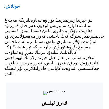
/قوللاش/
بىز خېرىدارلىرىمىزنىڭ تۈر ۋە تىجارەتلىرىگە مەبلەغ
سېلىشىغا ياردەم بېرىش ئۈچۈن ھەر خىل قەرز ۋە
ئىناۋەت مۇلازىمەتلىرى بىلەن تەمىنلەيمىز. كەسپىي
خادىملىرىمىز سىزگە ئەڭ ياخشى قەرز مەھسۇلاتلىرى ۋە
ئىناۋەت مۇلازىمەتلىرى بىلەن تەمىنلەپ، ئەڭ ياخشى
مەبلەغ يۈرۈشتۈرۈش چارىلىرىگە ئېرىشىشىڭىزگە
كاپالەتلىك قىلىدۇ. بىزنىڭ قەرز ۋە ئىناۋەت
مۇلازىمەتلىرىمىز ھەر خىل خېرىدارلارنىڭ ئېھتىياجىنى
قاندۇرۇش ئۈچۈن قەرز ئېلىش، قەرز بېرىش، ئىناۋەت
چەكلىمىسى، ئىناۋەت كاپالىتى قاتارلىقلارنى ئۆز ئىچىگە
ئالىدۇ.
قەرز ئېلىش