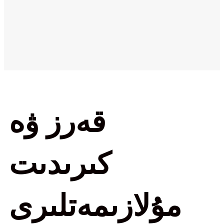
قەرز ۋە
كىرىدىت
مۇلازىمەتلىرى