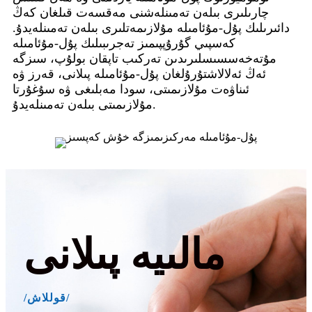
چارىلىرى بىلەن تەمىنلەشنى مەقسەت قىلغان كەڭ
دائىرىلىك پۇل-مۇئامىلە مۇلازىمەتلىرى بىلەن تەمىنلەيدۇ.
كەسپىي گۇرۇپپىمىز تەجرىبىلىك پۇل-مۇئامىلە
مۇتەخەسسىسلىرىدىن تەركىب تاپقان بولۇپ، سىزگە
ئەڭ ئەلالاشتۇرۇلغان پۇل-مۇئامىلە پىلانى، قەرز ۋە
ئىناۋەت مۇلازىمىتى، سودا مەبلىغى ۋە سۇغۇرتا
مۇلازىمىتى بىلەن تەمىنلەيدۇ.
مالىيە پىلانى
/قوللاش/