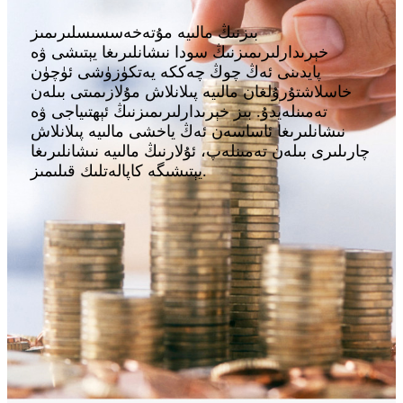
بىزنىڭ مالىيە مۇتەخەسسىسلىرىمىز
خېرىدارلىرىمىزنىڭ سودا نىشانلىرىغا يېتىشى ۋە
پايدىنى ئەڭ چوڭ چەككە يەتكۈزۈشى ئۈچۈن
خاسلاشتۇرۇلغان مالىيە پىلانلاش مۇلازىمىتى بىلەن
تەمىنلەيدۇ. بىز خېرىدارلىرىمىزنىڭ ئېھتىياجى ۋە
نىشانلىرىغا ئاساسەن ئەڭ ياخشى مالىيە پىلانلاش
چارىلىرى بىلەن تەمىنلەپ، ئۇلارنىڭ مالىيە نىشانلىرىغا
يېتىشىگە كاپالەتلىك قىلىمىز.