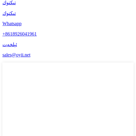
تىكتوك
تىكتوك
Whatsapp
+8618926041961
ئېلخەت
sales@oyii.net