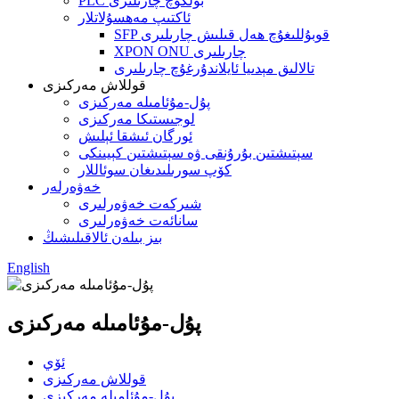
PLC بۆلگۈچ چارىلىرى
ئاكتىپ مەھسۇلاتلار
SFP قوبۇللىغۇچ ھەل قىلىش چارىلىرى
XPON ONU چارىلىرى
تالالىق مېدىيا ئايلاندۇرغۇچ چارىلىرى
قوللاش مەركىزى
پۇل-مۇئامىلە مەركىزى
لوجىستىكا مەركىزى
ئورگان ئىشقا ئېلىش
سېتىشتىن بۇرۇنقى ۋە سېتىشتىن كېيىنكى
كۆپ سورىلىدىغان سوئاللار
خەۋەرلەر
شىركەت خەۋەرلىرى
سانائەت خەۋەرلىرى
بىز بىلەن ئالاقىلىشىڭ
English
پۇل-مۇئامىلە مەركىزى
ئۆي
قوللاش مەركىزى
پۇل-مۇئامىلە مەركىزى