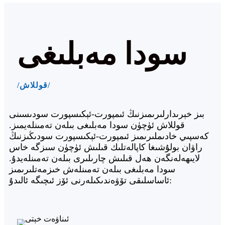
سودا مەبلىغى
/قوللاش/
بىز خېرىدارلىرىمىزنىڭ ئىمپورت-ئېكىسپورت سودىسىنى
قوللاش ئۈچۈن سودا مەبلىغى بىلەن تەمىنلەيمىز.
كەسپىي خادىملىرىمىز ئىمپورت-ئېكىسپورت سودىڭىزنىڭ
راۋان بولۇشىغا كاپالەتلىك قىلىش ئۈچۈن سىزگە خاس
لايىھەلەنگەن ھەل قىلىش چارىلىرى بىلەن تەمىنلەيدۇ.
سودا مەبلىغى بىلەن تەمىنلەش خىزمەتلىرىمىز
ئاساسلىقى تۆۋەندىكىلەرنى ئۆز ئىچىگە ئالىدۇ: