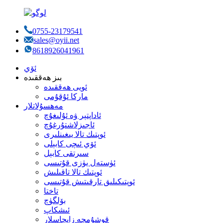
0755-23179541
sales@oyii.net
8618926041961
ئۆي
بىز ھەققىدە
ئويى ھەققىدە
ماركا ئۇقۇمى
مەھسۇلاتلار
ئاداپتېر ۋە ئۇلىغۇچ
ئاجىزلاشتۇرغۇچ
ئوپتىك تالا يىغىنلىرى
ئۆي ئىچى كابېلى
سىرتقى كابېل
ئۈستەل يۈزى قۇتىسى
ئوپتىك تالا تاقىلىش
ئوپتىكىلىق تارقىتىش قۇتىسى
تاختا
بۆلگۈچ
ئىشكاپ
قوشۇمچە زاپچاسلار