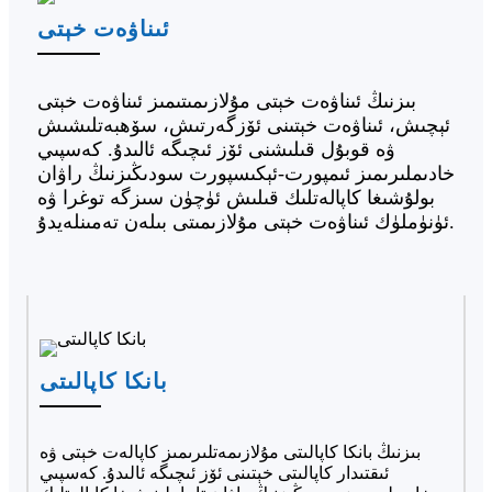
ئىناۋەت خېتى
بىزنىڭ ئىناۋەت خېتى مۇلازىمىتىمىز ئىناۋەت خېتى
ئېچىش، ئىناۋەت خېتىنى ئۆزگەرتىش، سۆھبەتلىشىش
ۋە قوبۇل قىلىشنى ئۆز ئىچىگە ئالىدۇ. كەسپىي
خادىملىرىمىز ئىمپورت-ئېكىسپورت سودىڭىزنىڭ راۋان
بولۇشىغا كاپالەتلىك قىلىش ئۈچۈن سىزگە توغرا ۋە
ئۈنۈملۈك ئىناۋەت خېتى مۇلازىمىتى بىلەن تەمىنلەيدۇ.
بانكا كاپالىتى
بىزنىڭ بانكا كاپالىتى مۇلازىمەتلىرىمىز كاپالەت خېتى ۋە
ئىقتىدار كاپالىتى خېتىنى ئۆز ئىچىگە ئالىدۇ. كەسپىي