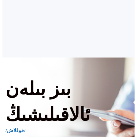
بىز بىلەن
ئالاقىلىشىڭ
/قوللاش/