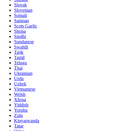
Slovak
Slovenian
Somali
Samoan
Scots Gaelic
Shona
Sindhi
Sundanese
Swahili
Tajik
Tamil
Telugu
Thai
Ukrainian
Urdu
Uzbek
Vietnamese
Welsh
Xhosa
Yiddish
Yoruba
Zulu
Kinyarwanda
Tatar