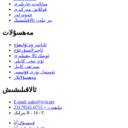
سانائەت چارىلىرى
قوللاش مەركىزى
خەۋەرلەر
بىز بىلەن ئالاقىلىشىڭ
مەھسۇلات
ئاداپتېر ۋە ئۇلىغۇچ
ئاجىزلاشتۇرغۇچ
ئوپتىك تالا يىغىنلىرى
ئۆي ئىچى كابېلى
سىرتقى كابېل
ئۈستەل يۈزى قۇتىسى
مەھسۇلاتلار
ئالاقىلىشىش
E-mail: sales@oyii.net
تېلېفون: + 0755-23179541
بىرلىك R ، 16 / F.