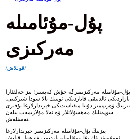
پۇل-مۇئامىلە
مەركىزى
/قوللاش/
پۇل-مۇئامىلە مەركىزىمىزگە خۇش كەپسىز! بىز خەلقئارا
بازاردىكى ئالدىنقى قاتاردىكى ئوپتىك تالا سودا شىركىتى.
بىزنىڭ ۋەزىپىمىز دۇنيا مىقياسىدىكى خېرىدارلارغا يۇقىرى
سۈپەتلىك مەھسۇلاتلار ۋە ئەلا مۇلازىمەت بىلەن
تەمىنلەش.
بىزنىڭ پۇل-مۇئامىلە مەركىزىمىز خېرىدارلارغا
ئومۇميۈزلۈك پۇل-مۇئامىلە ياردىمى ۋە ھەل قىلىش