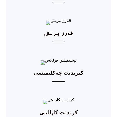
قەرز بېرىش
كىرىدىت چەكلىمىسى
كرېدىت كاپالىتى