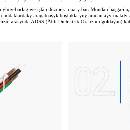
n ylmy-barlag we işläp düzmek topary bar. Mundan başga-da,
i pudaklardaky aragatnaşyk boşluklaryny aradan aýyrmakdyr
iziň arasynda ADSS (Ähli Dielektrik Öz-özüni goldaýan) kabe