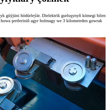
lyk güýjüni hödürleýär. Dielektrik gurluşynyň kömegi bilen
ak, howa şertleriniň agyr bolmagy we 3 kilometrden gowrak