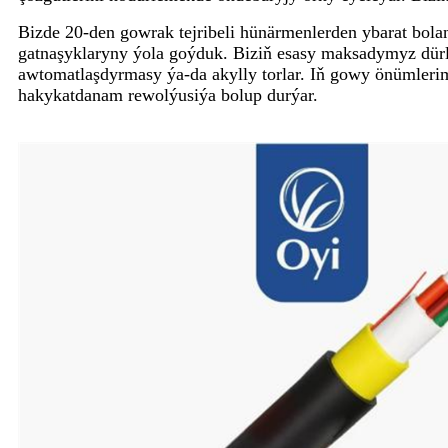
Bizde 20-den gowrak tejribeli hünärmenlerden ybarat bola
gatnaşyklaryny ýola goýduk. Biziň esasy maksadymyz dürl
awtomatlaşdyrmasy ýa-da akylly torlar. Iň gowy önümlerim
hakykatdanam rewolýusiýa bolup durýar.