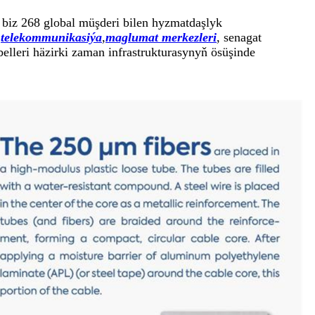
 biz 268 global müşderi bilen hyzmatdaşlyk
.
telekommunikasiýa
,
maglumat merkezleri
, senagat
lleri häzirki zaman infrastrukturasynyň ösüşinde