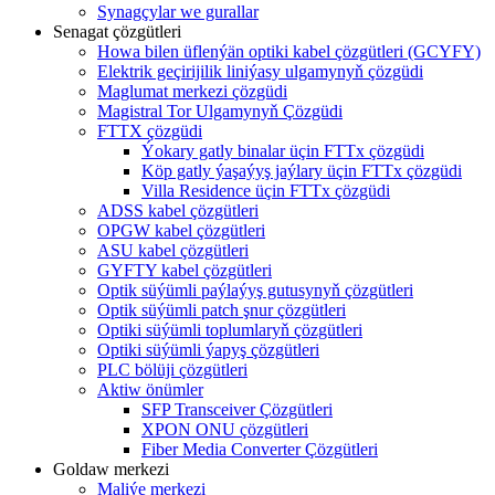
Synagçylar we gurallar
Senagat çözgütleri
Howa bilen üflenýän optiki kabel çözgütleri (GCYFY)
Elektrik geçirijilik liniýasy ulgamynyň çözgüdi
Maglumat merkezi çözgüdi
Magistral Tor Ulgamynyň Çözgüdi
FTTX çözgüdi
Ýokary gatly binalar üçin FTTx çözgüdi
Köp gatly ýaşaýyş jaýlary üçin FTTx çözgüdi
Villa Residence üçin FTTx çözgüdi
ADSS kabel çözgütleri
OPGW kabel çözgütleri
ASU kabel çözgütleri
GYFTY kabel çözgütleri
Optik süýümli paýlaýyş gutusynyň çözgütleri
Optik süýümli patch şnur çözgütleri
Optiki süýümli toplumlaryň çözgütleri
Optiki süýümli ýapyş çözgütleri
PLC bölüji çözgütleri
Aktiw önümler
SFP Transceiver Çözgütleri
XPON ONU çözgütleri
Fiber Media Converter Çözgütleri
Goldaw merkezi
Maliýe merkezi