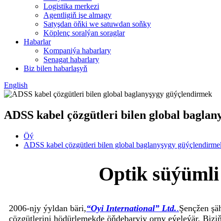
Logistika merkezi
Agentligiň işe almagy
Satyşdan öňki we satuwdan soňky
Köplenç soralýan soraglar
Habarlar
Kompaniýa habarlary
Senagat habarlary
Biz bilen habarlaşyň
English
ADSS kabel çözgütleri bilen global bagla
Öý
ADSS kabel çözgütleri bilen global baglanyşygy güýçlendirme
Optik süýümli 
2006-njy ýyldan bäri,
“Oyi International” Ltd.
.
Şençžen şä
çözgütlerini hödürlemekde öňdebaryjy orny eýeleýär. Biz