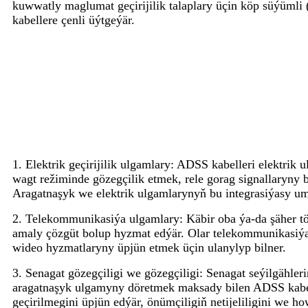
kuwwatly maglumat geçirijilik talaplary üçin köp süýümli
kabellere çenli üýtgeýär.
1. Elektrik geçirijilik ulgamlary: ADSS kabelleri elektrik
wagt režiminde gözegçilik etmek, rele gorag signallaryny b
Aragatnaşyk we elektrik ulgamlarynyň bu integrasiýasy u
2. Telekommunikasiýa ulgamlary: Käbir oba ýa-da şäher tö
amaly çözgüt bolup hyzmat edýär. Olar telekommunikasiýa ul
wideo hyzmatlaryny üpjün etmek üçin ulanylyp bilner.
3. Senagat gözegçiligi we gözegçiligi: Senagat seýilgähle
aragatnaşyk ulgamyny döretmek maksady bilen ADSS kabell
geçirilmegini üpjün edýär, önümçiligiň netijeliligini we 