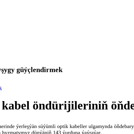
nyşygy güýçlendirmek
k
kabel öndürijileriniň öňd
herinde ýerleşýän süýümli optik kabeller ulgamynda öňdebar
iň hyzmatymyz dünýäniň 143 ýurduna ýaýraýar.