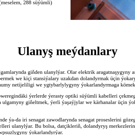
 (meselem, 288 süýümli)
Ulanyş meýdanlary
 ulgamlarynda giňden ulanylýar. Olar elektrik aragatnaşygyny
ermek we kiçi stansiýalary uzakdan dolandyrmak üçin ýokary w
mumy netijeliligi we ygtybarlylygyny ýokarlandyrmaga kömek
weregindäki ýerlerde ýerasty optiki süýümli kabelleri çekm
gamyny giňeltmek, ýerli ýaşaýjylar we kärhanalar üçin ýokary
rinde ýa-da iri senagat zawodlarynda senagat proseslerini gö
eri ulanylýar. Bu bolsa, datçikleriň, dolandyryş merkezler
howpsuzlygyny ýokarlandyrýar.