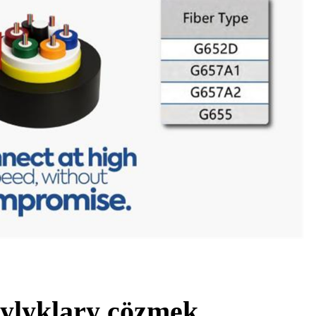
çylyklary çözmek