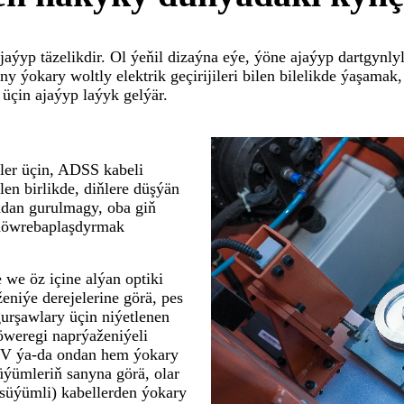
ýyp täzelikdir. Ol ýeňil dizaýna eýe, ýöne ajaýyp dartgynly
ony ýokary woltly elektrik geçirijileri bilen bilelikde ýaşam
üçin ajaýyp laýyk gelýär.
ler üçin, ADSS kabeli
en birlikde, diňlere düşýän
adan gurulmagy, oba giň
 döwrebaplaşdyrmak
 we öz içine alýan optiki
eniýe derejelerine görä, pes
urşawlary üçin niýetlenen
öweregi naprýaženiýeli
 kV ýa-da ondan hem ýokary
süýümleriň sanyna görä, olar
 süýümli) kabellerden ýokary