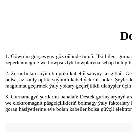
Do
1. Göwrüm gurşawyny göz öňünde tutuň: Ilki bilen, gurn
zeperlenmegine we howpsuzlyk howplaryna sebäp bolup bile
2. Zerur bolan süýümli optiki kabeliň sanyny kesgitläň: G
bolsa, az sanly optiki süýümli kabel ýeterlik bolar. Şeýle
maglumat geçirmek ýaly ýokary geçirijilikli ulanyşlar üç
3. Gurnamagyň şertlerini bahalaň: Destek gurluşlarynyň ar
we elektromagnit päsgelçilikleriň bolmagy ýaly faktorlary
gorag häsiýetlerine eýe bolan kabeller bolsa güýçli elektr