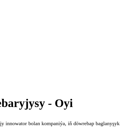
ebaryjysy - Oyi
yjy innowator bolan kompaniýa, iň döwrebap baglanyşyk