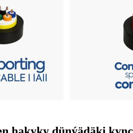
en hakyky dünýädäki kyn