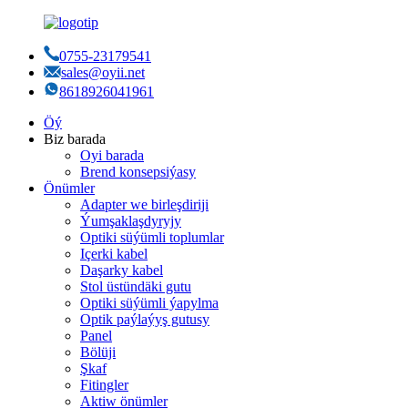
0755-23179541
sales@oyii.net
8618926041961
Öý
Biz barada
Oyi barada
Brend konsepsiýasy
Önümler
Adapter we birleşdiriji
Ýumşaklaşdyryjy
Optiki süýümli toplumlar
Içerki kabel
Daşarky kabel
Stol üstündäki gutu
Optiki süýümli ýapylma
Optik paýlaýyş gutusy
Panel
Bölüji
Şkaf
Fitingler
Aktiw önümler