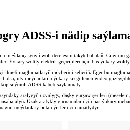
gry ADSS-i nädip saýlam
ama meýdançasynyň wolt derejesini takyk bahalaň. Göwrüm ga
r. Ýokary woltly elektrik geçirijileri üçin has ýokary woltl
eçirilmeli maglumatlaryň möçberini seljeriň. Eger bu maglum
-de bolsa, uly meýdanlarda ýokary kesgitlenen wideo gözegçil
in köp süýümli ADSS kabeli saýlanmaly.
asyndaky aralygyň uzynlygy, daşky gurşaw şertleri (meselem,
 hasaba alyň. Uzak aralykly gurnamalar üçin has ýokary meha
omagnit meýdanlary bolan ýerler üçin amatlydyr.