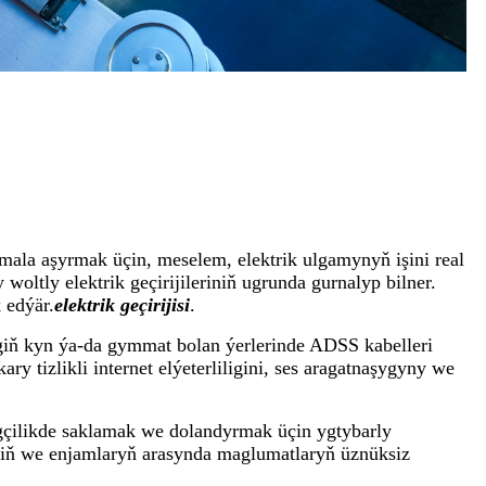
 amala aşyrmak üçin, meselem, elektrik ulgamynyň işini real
oltly elektrik geçirijileriniň ugrunda gurnalyp bilner.
 edýär.
elektrik geçirijisi
.
egiň kyn ýa-da gymmat bolan ýerlerinde ADSS kabelleri
 tizlikli internet elýeterliligini, ses aragatnaşygyny we
zegçilikde saklamak we dolandyrmak üçin ygtybarly
iniň we enjamlaryň arasynda maglumatlaryň üznüksiz