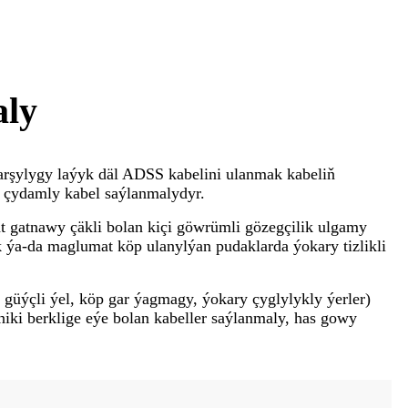
aly
rşylygy laýyk däl ADSS kabelini ulanmak kabeliň
y çydamly kabel saýlanmalydyr.
at gatnawy çäkli bolan kiçi göwrümli gözegçilik ulgamy
ik ýa-da maglumat köp ulanylýan pudaklarda ýokary tizlikli
 güýçli ýel, köp gar ýagmagy, ýokary çyglylykly ýerler)
niki berklige eýe bolan kabeller saýlanmaly, has gowy