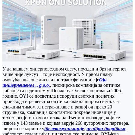
У данашњем хиперповезаном свету, поуздан и брз интернет
више није луксуз – то је неопходност. У првом плану
омогућавања ове дигиталне трансформације је
Оји
интернешенел ., д.о.о.
, пионирска компанија за оптичке
каблове са седиштем у Шенжену. Од свог оснивања 2006.
године, OYI се посветила испоруци светски познатих
производа и решења за оптичка влакна широм света. Са
снажним тимом за истраживање и развој од преко 20
стручњака, компанија константно покреће иновације у
технологији оптичких влакана. Њени производи, који се
извозе у 143 земље и којима верује 268 дугорочних партнера,
широко се користе у
телекомуникације
,
центри података
,
кабловску телевизију и индустријске примене. OYI-јева