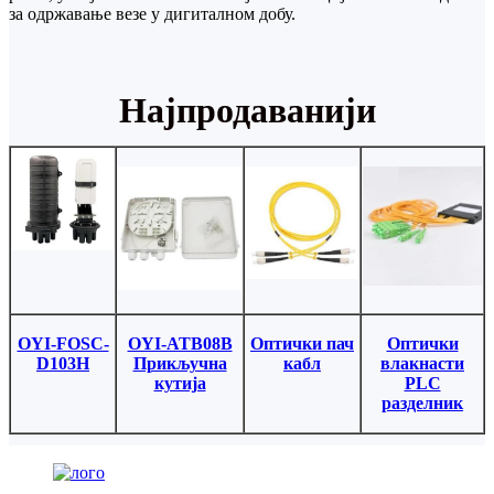
за одржавање везе у дигиталном добу.
Најпродаванији
OYI-FOSC-
OYI-ATB08B
Оптички пач
Оптички
D103H
Прикључна
кабл
влакнасти
кутија
PLC
разделник