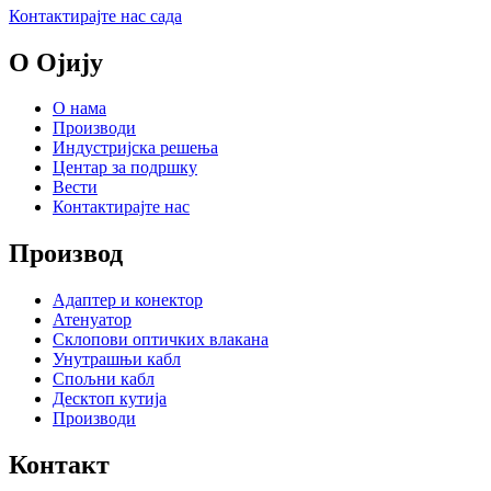
Контактирајте нас сада
О Ојију
О нама
Производи
Индустријска решења
Центар за подршку
Вести
Контактирајте нас
Производ
Адаптер и конектор
Атенуатор
Склопови оптичких влакана
Унутрашњи кабл
Спољни кабл
Десктоп кутија
Производи
Контакт