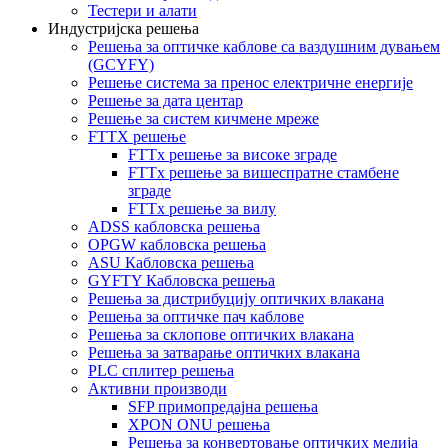
Тестери и алати
Индустријска решења
Решења за оптичке каблове са ваздушним дувањем
(GCYFY)
Решење система за пренос електричне енергије
Решење за дата центар
Решење за систем кичмене мреже
FTTX решење
FTTx решење за високе зграде
FTTx решење за вишеспратне стамбене
зграде
FTTx решење за вилу
ADSS кабловска решења
OPGW кабловска решења
ASU Кабловска решења
GYFTY Кабловска решења
Решења за дистрибуцију оптичких влакана
Решења за оптичке пач каблове
Решења за склопове оптичких влакана
Решења за затварање оптичких влакана
PLC сплитер решења
Активни производи
SFP примопредајна решења
XPON ONU решења
Решења за конвертовање оптичких медија