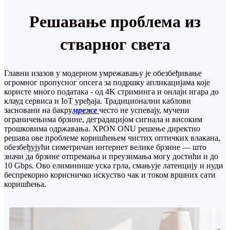
Решавање проблема из
стварног света
Главни изазов у ​​модерном умрежавању је обезбеђивање
огромног пропусног опсега за подршку апликацијама које
користе много података - од 4K стриминга и онлајн игара до
клауд сервиса и IoT уређаја. Традиционални каблови
засновани на бакру
мреже
често не успевају, мучени
ограничењима брзине, деградацијом сигнала и високим
трошковима одржавања. XPON ONU решење директно
решава ове проблеме коришћењем чистих оптичких влакана,
обезбеђујући симетричан интернет велике брзине — што
значи да брзине отпремања и преузимања могу достићи и до
10 Gbps. Ово елиминише уска грла, смањује латенцију и нуди
беспрекорно корисничко искуство чак и током вршних сати
коришћења.