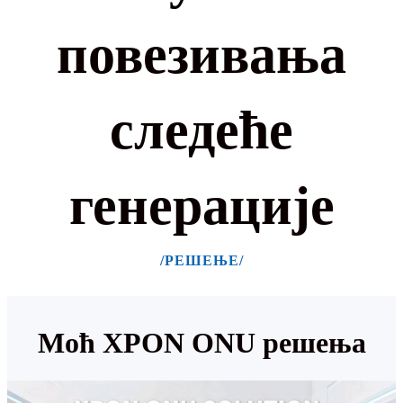
повезивања
следеће
генерације
/РЕШЕЊЕ/
Моћ XPON ONU решења