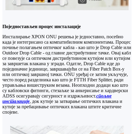
Поједностављен процес инсталације
Инсталирање XPON ONU решења је једноставно, посебно
када је интегрисано са компатибилним компонентама. Процес
почиње полагањем оптичког кабла - као што је Drop Cable или
Outdoor Drop Cable - од главне дистрибутивне тачке. Овај кабл
се повезује са оптичком дистрибутивном кутијом или кутијом
за завршетак влакана у згради. Одатле, Drop Cable иде до
појединачне јединице, завршавајући се на Fiber Patch Box-у
или оптичкој завршној тачки. ONU уређај се затим укључује,
често поред разделника као што је FTTH Fiber Splitter, ради
управљања вишеструким везама. Неопходни додаци као што
су кабловски фитинги, стезаљке за анкерисање и хардверски
ADSS осигуравају сигурност и издржљивост.
спољне
инсталације
, док кутије за затварање оптичких влакана и
кутије за пребацивање оптичких влакана штите критичне
спојеве.