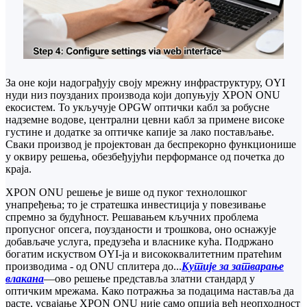
За оне који надограђују своју мрежну инфраструктуру, OYI
нуди низ поузданих производа који допуњују XPON ONU
екосистем. То укључује OPGW оптички кабл за робусне
надземне водове, централни цевни кабл за примене високе
густине и додатке за оптичке капије за лако постављање.
Сваки производ је пројектован да беспрекорно функционише
у оквиру решења, обезбеђујући перформансе од почетка до
краја.
XPON ONU решење је више од пуког технолошког
унапређења; то је стратешка инвестиција у повезивање
спремно за будућност. Решавањем кључних проблема
пропусног опсега, поузданости и трошкова, оно оснажује
добављаче услуга, предузећа и власнике кућа. Подржано
богатим искуством OYI-ја и висококвалитетним пратећим
производима - од ONU сплитера до...
Кутије за затварање
влакана
—ово решење представља златни стандард у
оптичким мрежама. Како потражња за подацима наставља да
расте, усвајање XPON ONU није само опција већ неопходност