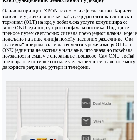
Како функционише: Једноставност у дизајну
Основни принцип XPON технологије је елегантан. Користи
топологију „тачка-више тачака“, где један оптички линијски
терминал (OLT) на крају добављача услуга комуницира са
више ONU јединица у просторијама корисника. Подаци се
преносе путем светлосних сигнала преко једног влакна, које је
подељено на више линија помоћу пасивних разделника. Ова
„пасивна“ природа значи да сегменти мреже између OLT-а и
ONU јединица не захтевају напајање, што значајно повећава
поузданост и смањује оперативне трошкове. Сам ONU уређај
претвара ове оптичке сигнале у електричне сигнале које могу
да користе рачунари, рутери и телефони.