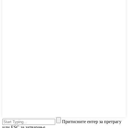
Притисните ентер за претрагу
или ESC за затварање