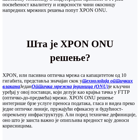
посвећеност квалитету и изврсности чини окосницу
напредних мрежних решења попут XPON ONU.
Шта је XPON ONU
решење?
XPON, или пасивна оптичка мрежа са капацитетом од 10
гигабита, представља значајан скок у
технологија оптичких
влакана
Један
Оптичка мрежна јединица (ONU)
је кључни
уређај у овој поставци, који делује као крајња тачка у FTTP
(оптичко-до-предмећа) мрежи. XPON ONU решење
интегрише брзе услуге преноса података, гласа и видеа преко
једне оптичке линије, пружајући ефикасну и будућност-
опремљену инфраструктуру. Али поред техничке дефиниције,
оно што је заиста важно је опипљива вредност коју доноси
корисницима.