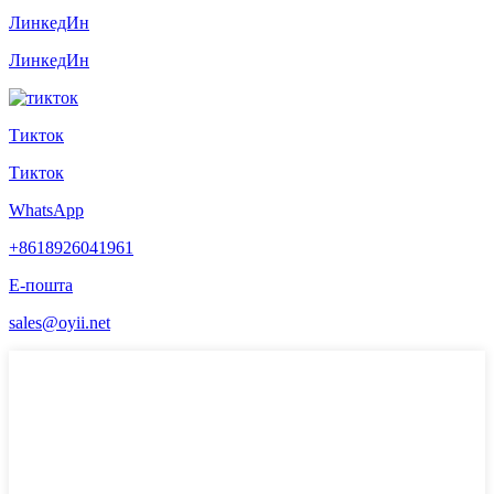
ЛинкедИн
ЛинкедИн
Тикток
Тикток
WhatsApp
+8618926041961
Е-пошта
sales@oyii.net