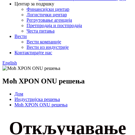
Центар за подршку
Финансијски центар
Логистички центар
Регрутовање агенција
Претпродаја и постпродаја
Честа питања
Вести
Вести компаније
Вести из индустрије
Контактирајте нас
English
Моћ XPON ONU решења
Дом
Индустријска решења
Моћ XPON ONU решења
Откључавање