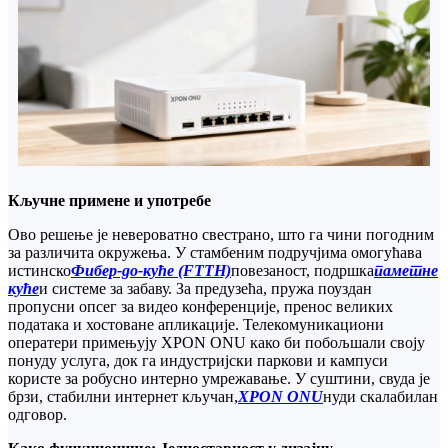
Кључне примене и употребе
Ово решење је невероватно свестрано, што га чини погодним
за различита окружења. У стамбеним подручјима омогућава
истинско
Фибер-до-куће (FTTH)
повезаност, подршка
паметне
куће
и системе за забаву. За предузећа, пружа поуздан
пропусни опсег за видео конференције, пренос великих
података и хостоване апликације. Телекомуникациони
оператери примењују XPON ONU како би побољшали своју
понуду услуга, док га индустријски паркови и кампуси
користе за робусно интерно умрежавање. У суштини, свуда је
брзи, стабилни интернет кључан,
XPON ONU
нуди скалабилан
одговор.