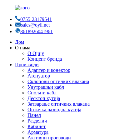
0755-23179541
sales@oyii.net
8618926041961
Дом
О нама
О Ојију
Концепт бренда
Производи
Адаптер и конектор
Атенуатор
Склопови оптичких влакана
Унутрашњи кабл
Спољни кабл
Десктоп кутија
Затварање оптичких влакана
Оптичка разводна кутија
Панел
Разделич
Кабинет
Арматура
Активни производи