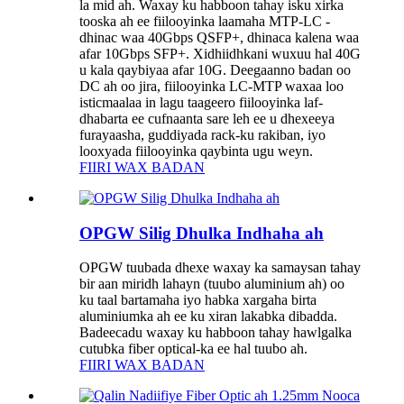
la mid ah. Waxay ku habboon tahay isku xirka
tooska ah ee fiilooyinka laamaha MTP-LC -
dhinac waa 40Gbps QSFP+, dhinaca kalena waa
afar 10Gbps SFP+. Xidhiidhkani wuxuu hal 40G
u kala qaybiyaa afar 10G. Deegaanno badan oo
DC ah oo jira, fiilooyinka LC-MTP waxaa loo
isticmaalaa in lagu taageero fiilooyinka laf-
dhabarta ee cufnaanta sare leh ee u dhexeeya
furayaasha, guddiyada rack-ku rakiban, iyo
looxyada fiilooyinka qaybinta ugu weyn.
FIIRI WAX BADAN
OPGW Silig Dhulka Indhaha ah
OPGW tuubada dhexe waxay ka samaysan tahay
bir aan miridh lahayn (tuubo aluminium ah) oo
ku taal bartamaha iyo habka xargaha birta
aluminiumka ah ee ku xiran lakabka dibadda.
Badeecadu waxay ku habboon tahay hawlgalka
cutubka fiber optical-ka ee hal tuubo ah.
FIIRI WAX BADAN