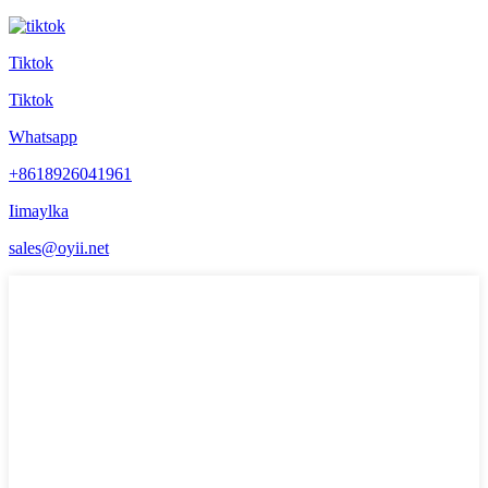
Tiktok
Tiktok
Whatsapp
+8618926041961
Iimaylka
sales@oyii.net