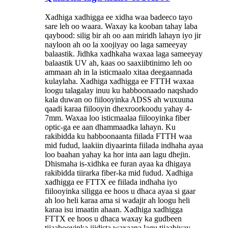
Xadhiga xadhigga ee xidha waa badeeco tayo
sare leh oo waara. Waxay ka kooban tahay laba
qaybood: silig bir ah oo aan miridh lahayn iyo jir
nayloon ah oo la xoojiyay oo laga sameeyay
balaastik. Jidhka xadhkaha waxaa laga sameeyay
balaastik UV ah, kaas oo saaxiibtinimo leh oo
ammaan ah in la isticmaalo xitaa deegaannada
kulaylaha. Xadhiga xadhigga ee FTTH waxaa
loogu talagalay inuu ku habboonaado naqshado
kala duwan oo fiilooyinka ADSS ah wuxuuna
qaadi karaa fiilooyin dhexroorkoodu yahay 4-
7mm. Waxaa loo isticmaalaa fiilooyinka fiber
optic-ga ee aan dhammaadka lahayn. Ku
rakibidda ku habboonaanta fiilada FTTH waa
mid fudud, laakiin diyaarinta fiilada indhaha ayaa
loo baahan yahay ka hor inta aan lagu dhejin.
Dhismaha is-xidhka ee furan ayaa ka dhigaya
rakibidda tiirarka fiber-ka mid fudud. Xadhiga
xadhigga ee FTTX ee fiilada indhaha iyo
fiilooyinka siligga ee hoos u dhaca ayaa si gaar
ah loo heli karaa ama si wadajir ah loogu heli
karaa isu imaatin ahaan. Xadhiga xadhigga
FTTX ee hoos u dhaca waxay ka gudbeen
tijaabooyinka jiidista waxaana lagu tijaabiyay