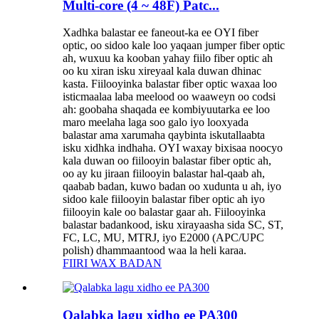
Multi-core (4 ~ 48F) Patc...
Xadhka balastar ee faneout-ka ee OYI fiber
optic, oo sidoo kale loo yaqaan jumper fiber optic
ah, wuxuu ka kooban yahay fiilo fiber optic ah
oo ku xiran isku xireyaal kala duwan dhinac
kasta. Fiilooyinka balastar fiber optic waxaa loo
isticmaalaa laba meelood oo waaweyn oo codsi
ah: goobaha shaqada ee kombiyuutarka ee loo
maro meelaha laga soo galo iyo looxyada
balastar ama xarumaha qaybinta iskutallaabta
isku xidhka indhaha. OYI waxay bixisaa noocyo
kala duwan oo fiilooyin balastar fiber optic ah,
oo ay ku jiraan fiilooyin balastar hal-qaab ah,
qaabab badan, kuwo badan oo xudunta u ah, iyo
sidoo kale fiilooyin balastar fiber optic ah iyo
fiilooyin kale oo balastar gaar ah. Fiilooyinka
balastar badankood, isku xirayaasha sida SC, ST,
FC, LC, MU, MTRJ, iyo E2000 (APC/UPC
polish) dhammaantood waa la heli karaa.
FIIRI WAX BADAN
Qalabka lagu xidho ee PA300