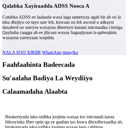
Qalabka Xayiraadda ADSS Nooca A
Cutubka ADSS ee laalaada waxa laga sameeyay agab bir ah oo la
isku dhejiyo oo tayo sare leh, kuwaas oo leh awood u adkaysi
daxaleed oo sareysa waxayna dheereyn karaan isticmaalka cimriga.
Qaybaha caagga ah ee jilicsan waxay hagaajiyaan is-qaboojinta
waxayna yareeyaan xoqidda.
NALA SOO XIRIIR
WhatsApp
iimaylka
Faahfaahinta Badeecada
Su'aalaha Badiya La Weydiiyo
Calaamadaha Alaabta
Birakeetyada isku-xidhka joojinta waxaa loo isticmaali karaa
fiilooyinka fiber optic-ga ee gaaban iyo kuwa dhexdhexaadka ah,
birakeetyada isku-xidhka joojinta waxaa lagu cabbiraa