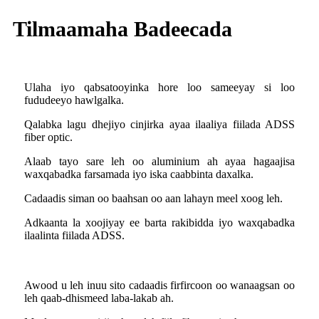
Tilmaamaha Badeecada
Ulaha iyo qabsatooyinka hore loo sameeyay si loo
fududeeyo hawlgalka.
Qalabka lagu dhejiyo cinjirka ayaa ilaaliya fiilada ADSS
fiber optic.
Alaab tayo sare leh oo aluminium ah ayaa hagaajisa
waxqabadka farsamada iyo iska caabbinta daxalka.
Cadaadis siman oo baahsan oo aan lahayn meel xoog leh.
Adkaanta la xoojiyay ee barta rakibidda iyo waxqabadka
ilaalinta fiilada ADSS.
Awood u leh inuu sito cadaadis firfircoon oo wanaagsan oo
leh qaab-dhismeed laba-lakab ah.