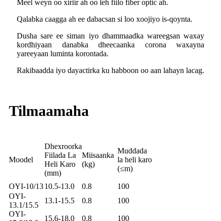
Meel weyn oo xiriir ah oo leh fiilo fiber optic ah.
Qalabka caagga ah ee dabacsan si loo xoojiyo is-qoynta.
Dusha sare ee siman iyo dhammaadka wareegsan waxay
kordhiyaan danabka dheecaanka corona waxayna
yareeyaan luminta korontada.
Rakibaadda iyo dayactirka ku habboon oo aan lahayn lacag.
Tilmaamaha
Dhexroorka
Muddada
Fiilada La
Miisaanka
Moodel
la heli karo
Heli Karo
(kg)
(≤m)
(mm)
OYI-10/13
10.5-13.0
0.8
100
OYI-
13.1-15.5
0.8
100
13.1/15.5
OYI-
15.6-18.0
0.8
100