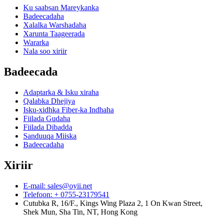
Ku saabsan Mareykanka
Badeecadaha
Xalalka Warshadaha
Xarunta Taageerada
Wararka
Nala soo xiriir
Badeecada
Adaptarka & Isku xiraha
Qalabka Dhejiya
Isku-xidhka Fiber-ka Indhaha
Fiilada Gudaha
Fiilada Dibadda
Sanduuqa Miiska
Badeecadaha
Xiriir
E-mail: sales@oyii.net
Telefoon: + 0755-23179541
Cutubka R, 16/F., Kings Wing Plaza 2, 1 On Kwan Street,
Shek Mun, Sha Tin, NT, Hong Kong