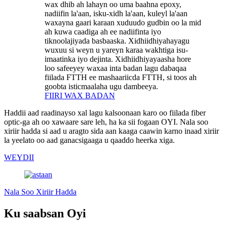
wax dhib ah lahayn oo uma baahna epoxy,
nadiifin la'aan, isku-xidh la'aan, kuleyl la'aan
waxayna gaari karaan xuduudo gudbin oo la mid
ah kuwa caadiga ah ee nadiifinta iyo
tiknoolajiyada basbaaska. Xidhiidhiyahayagu
wuxuu si weyn u yareyn karaa wakhtiga isu-
imaatinka iyo dejinta. Xidhiidhiyayaasha hore
loo safeeyey waxaa inta badan lagu dabaqaa
fiilada FTTH ee mashaariicda FTTH, si toos ah
goobta isticmaalaha ugu dambeeya.
FIIRI WAX BADAN
Haddii aad raadinayso xal lagu kalsoonaan karo oo fiilada fiber
optic-ga ah oo xawaare sare leh, ha ka sii fogaan OYI. Nala soo
xiriir hadda si aad u aragto sida aan kaaga caawin karno inaad xiriir
la yeelato oo aad ganacsigaaga u qaaddo heerka xiga.
WEYDII
Nala Soo Xiriir Hadda
Ku saabsan Oyi