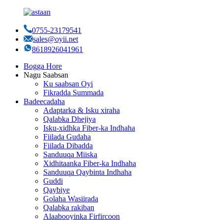
0755-23179541
sales@oyii.net
8618926041961
Bogga Hore
Nagu Saabsan
Ku saabsan Oyi
Fikradda Summada
Badeecadaha
Adaptarka & Isku xiraha
Qalabka Dhejiya
Isku-xidhka Fiber-ka Indhaha
Fiilada Gudaha
Fiilada Dibadda
Sanduuqa Miiska
Xidhitaanka Fiber-ka Indhaha
Sanduuqa Qaybinta Indhaha
Guddi
Qaybiye
Golaha Wasiirada
Qalabka rakiban
Alaabooyinka Firfircoon