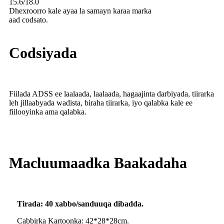
15.6/18.0
Dhexroorro kale ayaa la samayn karaa marka
aad codsato.
Codsiyada
Fiilada ADSS ee laalaada, laalaada, hagaajinta darbiyada, tiirarka
leh jillaabyada wadista, biraha tiirarka, iyo qalabka kale ee
fiilooyinka ama qalabka.
Macluumaadka Baakadaha
Tirada: 40 xabbo/sanduuqa dibadda.
Cabbirka Kartoonka: 42*28*28cm.