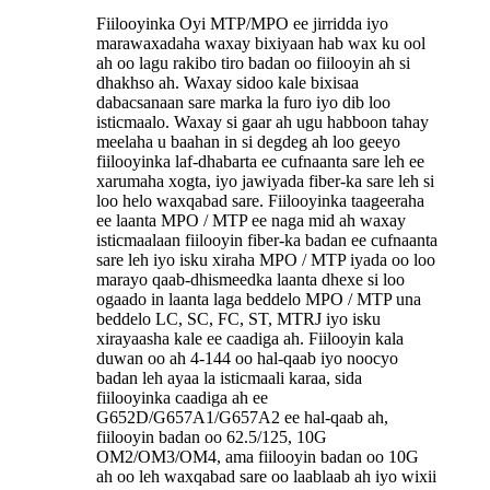
Fiilooyinka Oyi MTP/MPO ee jirridda iyo
marawaxadaha waxay bixiyaan hab wax ku ool
ah oo lagu rakibo tiro badan oo fiilooyin ah si
dhakhso ah. Waxay sidoo kale bixisaa
dabacsanaan sare marka la furo iyo dib loo
isticmaalo. Waxay si gaar ah ugu habboon tahay
meelaha u baahan in si degdeg ah loo geeyo
fiilooyinka laf-dhabarta ee cufnaanta sare leh ee
xarumaha xogta, iyo jawiyada fiber-ka sare leh si
loo helo waxqabad sare. Fiilooyinka taageeraha
ee laanta MPO / MTP ee naga mid ah waxay
isticmaalaan fiilooyin fiber-ka badan ee cufnaanta
sare leh iyo isku xiraha MPO / MTP iyada oo loo
marayo qaab-dhismeedka laanta dhexe si loo
ogaado in laanta laga beddelo MPO / MTP una
beddelo LC, SC, FC, ST, MTRJ iyo isku
xirayaasha kale ee caadiga ah. Fiilooyin kala
duwan oo ah 4-144 oo hal-qaab iyo noocyo
badan leh ayaa la isticmaali karaa, sida
fiilooyinka caadiga ah ee
G652D/G657A1/G657A2 ee hal-qaab ah,
fiilooyin badan oo 62.5/125, 10G
OM2/OM3/OM4, ama fiilooyin badan oo 10G
ah oo leh waxqabad sare oo laablaab ah iyo wixii