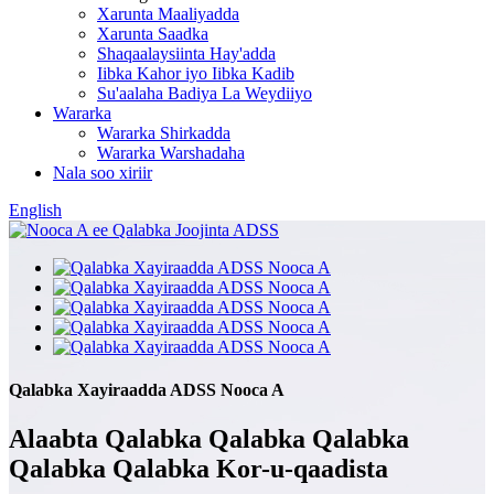
Xarunta Maaliyadda
Xarunta Saadka
Shaqaalaysiinta Hay'adda
Iibka Kahor iyo Iibka Kadib
Su'aalaha Badiya La Weydiiyo
Wararka
Wararka Shirkadda
Wararka Warshadaha
Nala soo xiriir
English
Qalabka Xayiraadda ADSS Nooca A
Alaabta Qalabka Qalabka Qalabka
Qalabka Qalabka Kor-u-qaadista