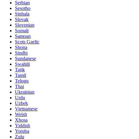
Serbian
Sesotho
Sinhala
Slovak
Slovenian
Somali
Samoan
Scots Gaelic
Shona
Sindhi
Sundanese
Swahili
Tajik
Tamil
Telugu
Thai
Ukrainian
Urdu
Uzbek
Vietnamese
Welsh
Xhosa
Yiddish
Yoruba
Zulu