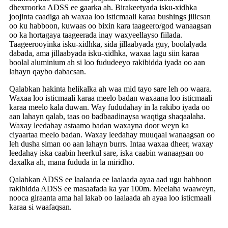
dhexroorka ADSS ee gaarka ah. Birakeetyada isku-xidhka
joojinta caadiga ah waxaa loo isticmaali karaa bushings jilicsan
oo ku habboon, kuwaas oo bixin kara taageero/god wanaagsan
oo ka hortagaya taageerada inay waxyeellayso fiilada.
Taageerooyinka isku-xidhka, sida jillaabyada guy, boolalyada
dabada, ama jillaabyada isku-xidhka, waxaa lagu siin karaa
boolal aluminium ah si loo fududeeyo rakibidda iyada oo aan
lahayn qaybo dabacsan.
Qalabkan hakinta helikalka ah waa mid tayo sare leh oo waara.
Waxaa loo isticmaali karaa meelo badan waxaana loo isticmaali
karaa meelo kala duwan. Way fududahay in la rakibo iyada oo
aan lahayn qalab, taas oo badbaadinaysa waqtiga shaqaalaha.
Waxay leedahay astaamo badan waxayna door weyn ka
ciyaartaa meelo badan. Waxay leedahay muuqaal wanaagsan oo
leh dusha siman oo aan lahayn burrs. Intaa waxaa dheer, waxay
leedahay iska caabin heerkul sare, iska caabin wanaagsan oo
daxalka ah, mana fududa in la miridho.
Qalabkan ADSS ee laalaada ee laalaada ayaa aad ugu habboon
rakibidda ADSS ee masaafada ka yar 100m. Meelaha waaweyn,
nooca giraanta ama hal lakab oo laalaada ah ayaa loo isticmaali
karaa si waafaqsan.