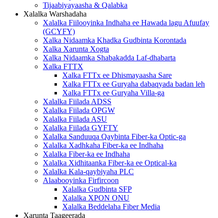
Tijaabiyayaasha & Qalabka
Xalalka Warshadaha
Xalalka Fiilooyinka Indhaha ee Hawada lagu Afuufay
(GCYFY)
Xalka Nidaamka Khadka Gudbinta Korontada
Xalka Xarunta Xogta
Xalka Nidaamka Shabakadda Laf-dhabarta
Xalka FTTX
Xalka FTTx ee Dhismayaasha Sare
Xalka FTTx ee Guryaha dabaqyada badan leh
Xalka FTTx ee Guryaha Villa-ga
Xalalka Fiilada ADSS
Xalalka Fiilada OPGW
Xalalka Fiilada ASU
Xalalka Fiilada GYFTY
Xalalka Sanduuqa Qaybinta Fiber-ka Optic-ga
Xalalka Xadhkaha Fiber-ka ee Indhaha
Xalalka Fiber-ka ee Indhaha
Xalalka Xidhitaanka Fiber-ka ee Optical-ka
Xalalka Kala-qaybiyaha PLC
Alaabooyinka Firfircoon
Xalalka Gudbinta SFP
Xalalka XPON ONU
Xalalka Beddelaha Fiber Media
Xarunta Taageerada