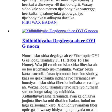
heerkul u dhexeeya -40 ilaa 60 digrii. Waxay
sidoo kale soo mareen tijaabooyinka wareegga
heerkulka, tijaabooyinka gabowga, iyo
tijaabooyinka u adkaysta daxalka.
FIIRI WAX BADAN
Xidhiidhiyaha Degdegga ah ee OYI
G nooca
Nooca isku xirka degdega ah ee Fiber optic OYI
G ee loogu talagalay FTTH (Fiber To The
Home). Waa jiil cusub oo isku xirka fiber-ka ah
oo loo isticmaalo isu-imaatinka. Waxay bixin
kartaa socodka furan iyo nooca hore loo shubay,
kaas oo qeexitaanka indhaha iyo farsamada ay
buuxiyaan isku xirka fiber-ka indhaha ee caadiga
ah. Waxaa loogu talagalay tayo sare iyo hufnaan
sare oo loogu talagalay rakibidda.
Xidhiidhiyayaasha farsamada ayaa ka dhigaya
joojinta fiber-ka mid dhakhso badan, fudud oo
lagu kalsoonaan karo. Xidhiidhiyayaashan fiber
optic-ga ah waxay bixiyaan joojin iyada oo aan