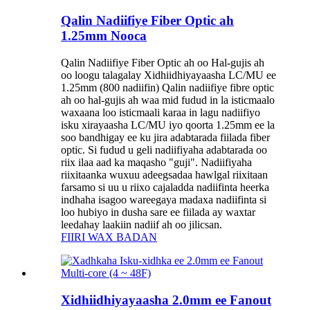
Qalin Nadiifiye Fiber Optic ah
1.25mm Nooca
Qalin Nadiifiye Fiber Optic ah oo Hal-gujis ah
oo loogu talagalay Xidhiidhiyayaasha LC/MU ee
1.25mm (800 nadiifin) Qalin nadiifiye fibre optic
ah oo hal-gujis ah waa mid fudud in la isticmaalo
waxaana loo isticmaali karaa in lagu nadiifiyo
isku xirayaasha LC/MU iyo qoorta 1.25mm ee la
soo bandhigay ee ku jira adabtarada fiilada fiber
optic. Si fudud u geli nadiifiyaha adabtarada oo
riix ilaa aad ka maqasho "guji". Nadiifiyaha
riixitaanka wuxuu adeegsadaa hawlgal riixitaan
farsamo si uu u riixo cajaladda nadiifinta heerka
indhaha isagoo wareegaya madaxa nadiifinta si
loo hubiyo in dusha sare ee fiilada ay waxtar
leedahay laakiin nadiif ah oo jilicsan.
FIIRI WAX BADAN
Xidhiidhiyayaasha 2.0mm ee Fanout